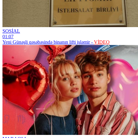
SOSİAL
01:07
Yeni Günəşli qəsəbəsində binanın lifti işləmir -
VİDEO