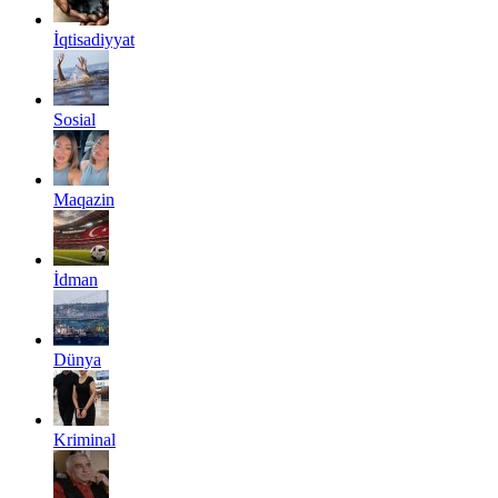
İqtisadiyyat
Sosial
Maqazin
İdman
Dünya
Kriminal