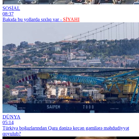
SOSİAL
08:37
Bakıda bu yollarda sıxlıq var -
SİYAHI
DÜNYA
05:14
Türkiyə boğazlarından Qara dənizə keçən gəmilərə məhdudiyyət
qoyulub?