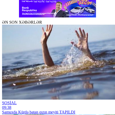
ƏN SON XƏBƏRLƏR
SOSİAL
09:38
Samuxda Kürdə batan qızın meyiti TAPILDI