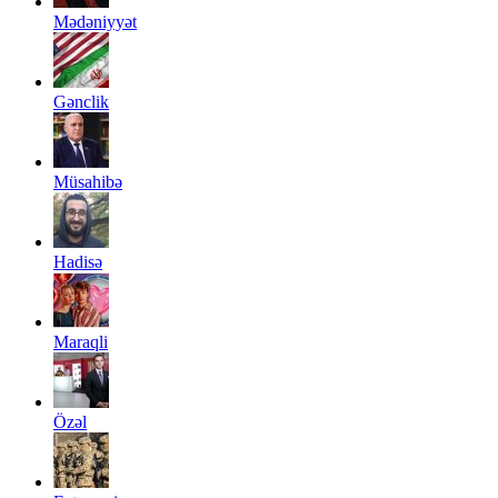
Mədəniyyət
Gənclik
Müsahibə
Hadisə
Maraqli
Özəl