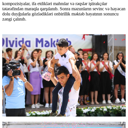
kompozisiyalar, ifa etdikləri mahnılar və rəqslər iştirakçılar
tətərəfindən maraqla qarşılanıb. Sonra məzunların sevinc və həyəcan
dolu duyğularla gözlədikləri onbirillik məktəb həyatının sonuncu
zəngi çalınıb.