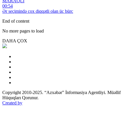
MARAQLI
00:54
Ər seçimində çox diqqətli olan üç bürc
End of content
No more pages to load
DAHA ÇOX
Copyright 2010-2025. “Azxəbər” İnformasiya Agentliyi. Müəllif
Hüquqları Qorunur.
Created by