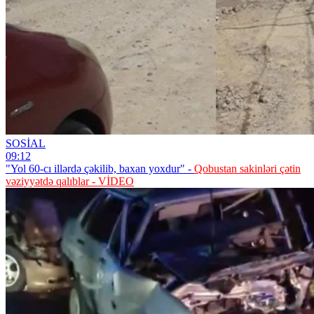
SOSİAL
09:12
"Yol 60-cı illərdə çəkilib, baxan yoxdur" -
Qobustan sakinləri çətin
vəziyyətdə qalıblar - VİDEO