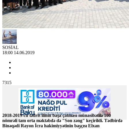
SOSİAL
18:00 14.06.2019
7315
2018-2019-cu tədris ilinin başa çatması münasibətilə 100
nömrəli tam orta məktəbdə də "Son zəng" keçirildi. Tədbirdə
Binəqədi Rayon İcra hakimiyyətinin başçısı Elxan