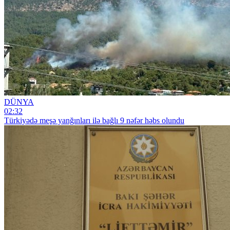
DÜNYA
02:32
Türkiyədə meşə yanğınları ilə bağlı 9 nəfər həbs olundu