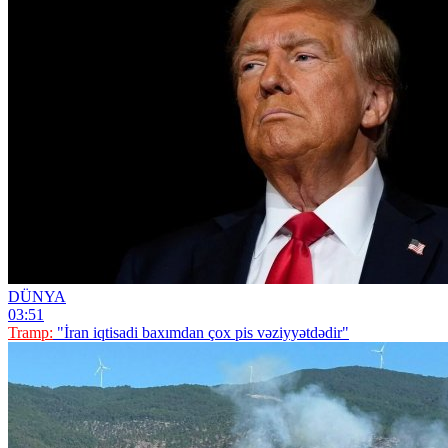
DÜNYA
03:51
Tramp:
"İran iqtisadi baxımdan çox pis vəziyyətdədir"