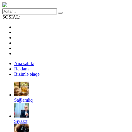
SOSİAL:
Ana səhifə
Reklam
Bizimlə əlaqə
Sağlamliq
Siyasət