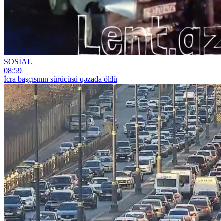
SOSİAL
08:59
İcra başçısının sürücüsü qəzada öldü