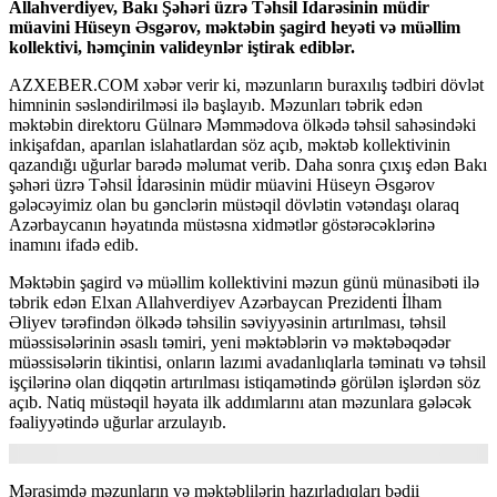
Allahverdiyev, Bakı Şəhəri üzrə Təhsil İdarəsinin müdir
müavini Hüseyn Əsgərov, məktəbin şagird heyəti və müəllim
kollektivi, həmçinin valideynlər iştirak ediblər.
AZXEBER.COM xəbər verir ki, məzunların buraxılış tədbiri dövlət
himninin səsləndirilməsi ilə başlayıb. Məzunları təbrik edən
məktəbin direktoru Gülnarə Məmmədova ölkədə təhsil sahəsindəki
inkişafdan, aparılan islahatlardan söz açıb, məktəb kollektivinin
qazandığı uğurlar barədə məlumat verib. Daha sonra çıxış edən Bakı
şəhəri üzrə Təhsil İdarəsinin müdir müavini Hüseyn Əsgərov
gələcəyimiz olan bu gənclərin müstəqil dövlətin vətəndaşı olaraq
Azərbaycanın həyatında müstəsna xidmətlər göstərəcəklərinə
inamını ifadə edib.
Məktəbin şagird və müəllim kollektivini məzun günü münasibəti ilə
təbrik edən Elxan Allahverdiyev Azərbaycan Prezidenti İlham
Əliyev tərəfindən ölkədə təhsilin səviyyəsinin artırılması, təhsil
müəssisələrinin əsaslı təmiri, yeni məktəblərin və məktəbəqədər
müəssisələrin tikintisi, onların lazımi avadanlıqlarla təminatı və təhsil
işçilərinə olan diqqətin artırılması istiqamətində görülən işlərdən söz
açıb. Natiq müstəqil həyata ilk addımlarını atan məzunlara gələcək
fəaliyyətində uğurlar arzulayıb.
Mərasimdə məzunların və məktəblilərin hazırladıqları bədii