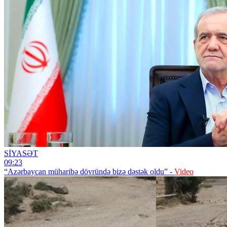
SİYASƏT
09:23
“Azərbaycan müharibə dövründə bizə dəstək oldu” -
Video