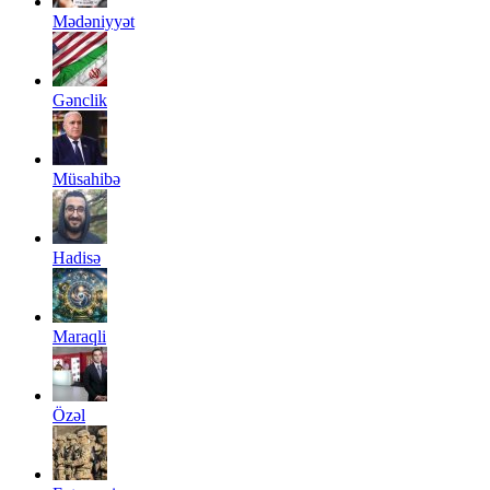
Mədəniyyət
Gənclik
Müsahibə
Hadisə
Maraqli
Özəl