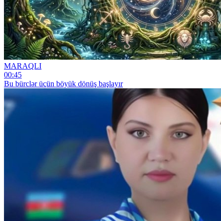
MARAQLI
00:45
Bu bürclər üçün böyük dönüş başlayır