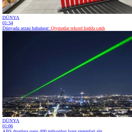
DÜNYA
01:34
Dünyada ərzaq bahalaşır:
Qiymətlər rekord həddə çatdı
DÜNYA
01:06
ABŞ dronlara qarşı 400 milyonluq lazer sistemləri alır