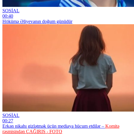
SOSİAL
00:40
Hökümə Əliyevanın doğum günüdür
SOSİAL
00:27
Erkən nikahı gizlətmək üçün mediaya hücum etdilər –
Komitə
rəsmisindən ÇAĞIRIŞ - FOTO