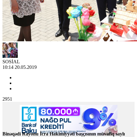
SOSİAL
10:14 20.05.2019
2951
Binəqədi Rayonu İcra Hakimiyyəti başçısının müvafiq saylı