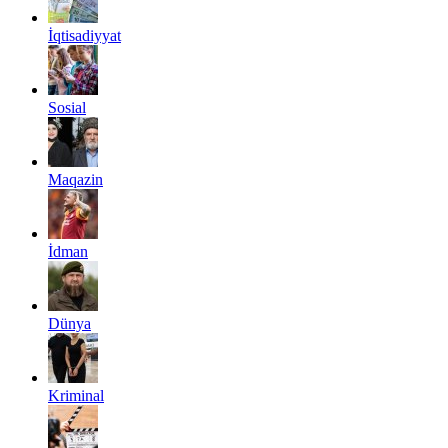
İqtisadiyyat
Sosial
Maqazin
İdman
Dünya
Kriminal