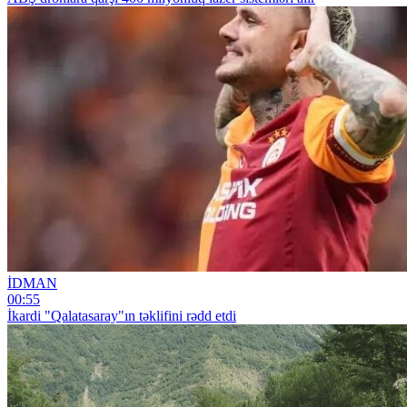
İDMAN
00:55
İkardi "Qalatasaray"ın təklifini rədd etdi