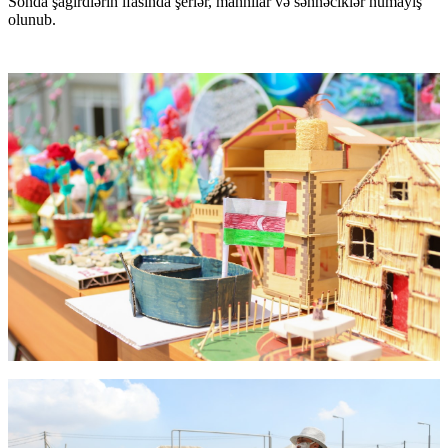
Sonda şagirdlərin ifasında şerlər, mahnılar və səhnəciklər nümayiş
olunub.