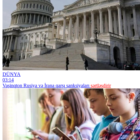
DÜNYA
03:14
Vaşinqton Rusiya və İrana qarşı sanksiyaları
sərtləşdirir