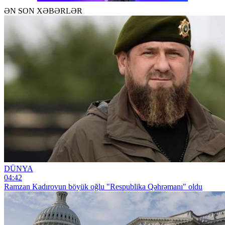
ƏN SON XƏBƏRLƏR
DÜNYA
04:42
Ramzan Kadırovun böyük oğlu "Respublika Qəhrəmanı" oldu