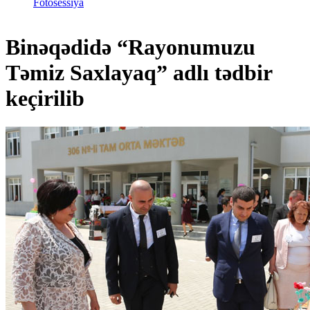
Fotosessiya
Binəqədidə “Rayonumuzu
Təmiz Saxlayaq” adlı tədbir
keçirilib