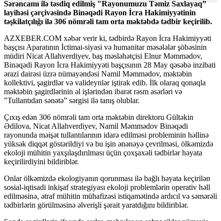
Sərəncamı ilə təsdiq edilmiş "Rayonumuzu Təmiz Saxlayaq”
layihəsi çərçivəsində Binəqədi Rayon İcra Hakimiyyətinin
təşkilatçılığı ilə 306 nömrəli tam orta məktəbdə tədbir keçirilib.
AZXEBER.COM xəbər verir ki, tədbirdə Rayon İcra Hakimiyyəti
başçısı Aparatının İctimai-siyasi və humanitar məsələlər şöbəsinin
müdiri Nicat Allahverdiyev, baş məsləhətçisi Elnur Məmmədov,
Binəqədi Rayon İcra Hakimiyyəti başçısının 28 May qəsəbə inzibati
ərazi dairəsi üzrə nümayəndəsi Namil Məmmədov, məktəbin
kollektivi, şagirdlər və valideynlər iştirak edib. İlk olaraq qonaqla
məktəbin şagirdlərinin əl işlərindən ibarət rəsm əsərləri və
"Tullantıdan sənətə” sərgisi ilə tanış olublar.
Çıxış edən 306 nömrəli tam orta məktəbin direktoru Gültəkin
Ədilova, Nicat Allahverdiyev, Namil Məmmədov Binəqədi
rayonunda məişət tullantılarının idarə edilməsi probleminin həllinə
yüksək diqqət göstərildiyi və bu işin ənənəyə çevrilməsi, ölkəmizdə
ekoloji mühitin yaxşılaşdırılması üçün çoxşaxəli tədbirlər həyata
keçirilirdiyini bildiriblər.
Onlar ölkəmizdə ekologiyanın qorunması ilə bağlı həyata keçirilən
sosial-iqtisadi inkişaf strategiyası ekoloji problemlərin operativ həll
edilməsinə, ətraf mühitin mühafizəsi istiqamətində ardıcıl və səmərəli
tədbirlərin görülməsinə əlverişli şərait yaratdığını bildiriblər.