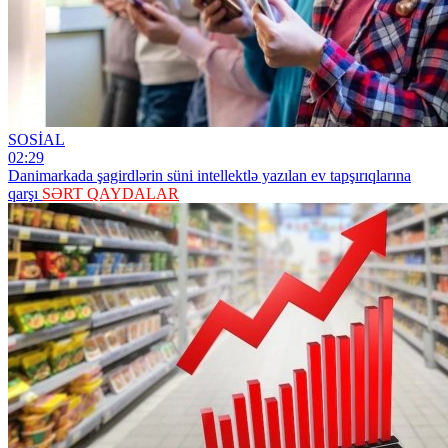
SOSİAL
02:29
Danimarkada şagirdlərin süni intellektlə yazılan ev tapşırıqlarına
qarşı
SƏRT QAYDALAR