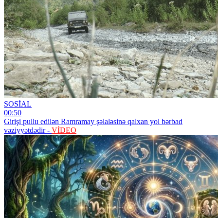
SOSİAL
00:50
Girişi pullu edilən Ramramay şəlaləsinə qalxan yol bərbad
vəziyyətdədir -
VİDEO