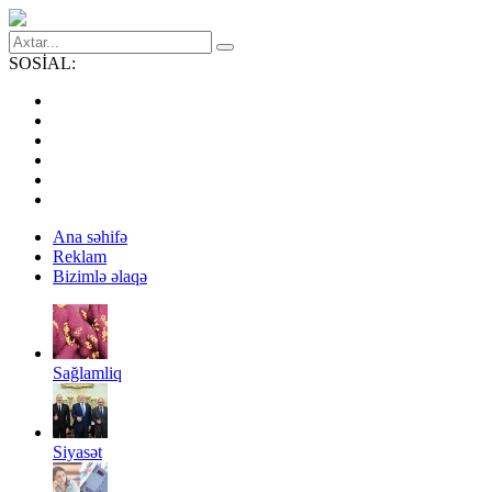
SOSİAL:
Ana səhifə
Reklam
Bizimlə əlaqə
Sağlamliq
Siyasət