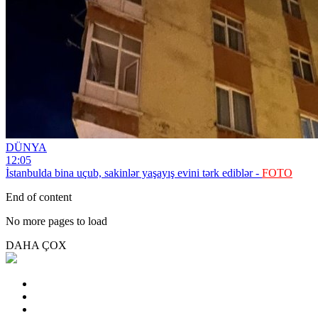
DÜNYA
12:05
İstanbulda bina uçub, sakinlər yaşayış evini tərk ediblər -
FOTO
End of content
No more pages to load
DAHA ÇOX