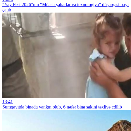
“Yay Fest 2026”nın “Müasir şəhərlər və texnologiya” düşərgəsi başa
çatıb
13:41
Sumqayıtda binada yanğın olub, 6 nəfər bina sakini təxliyə edilib