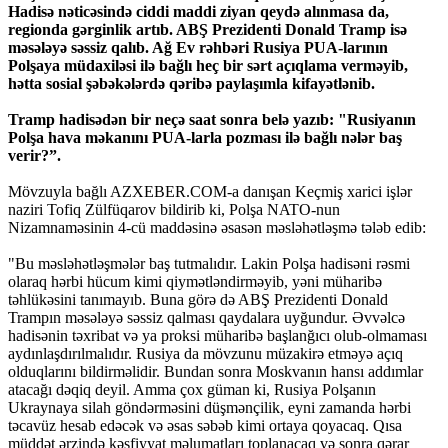
Hadisə nəticəsində ciddi maddi ziyan qeydə alınmasa da,
regionda gərginlik artıb. ABŞ Prezidenti Donald Tramp isə
məsələyə səssiz qalıb. Ağ Ev rəhbəri Rusiya PUA-larının
Polşaya müdaxiləsi ilə bağlı heç bir sərt açıqlama verməyib,
hətta sosial şəbəkələrdə qəribə paylaşımla kifayətlənib.
Tramp hadisədən bir neçə saat sonra belə yazıb: "Rusiyanın
Polşa hava məkanını PUA-larla pozması ilə bağlı nələr baş
verir?”.
Mövzuyla bağlı AZXEBER.COM-a danışan Keçmiş xarici işlər
naziri Tofiq Zülfüqarov bildirib ki, Polşa NATO-nun
Nizamnaməsinin 4-cü maddəsinə əsasən məsləhətləşmə tələb edib:
"Bu məsləhətləşmələr baş tutmalıdır. Lakin Polşa hadisəni rəsmi
olaraq hərbi hücum kimi qiymətləndirməyib, yəni müharibə
təhlükəsini tanımayıb. Buna görə də ABŞ Prezidenti Donald
Trampın məsələyə səssiz qalması qaydalara uyğundur. Əvvəlcə
hadisənin təxribat və ya proksi müharibə başlanğıcı olub-olmaması
aydınlaşdırılmalıdır. Rusiya da mövzunu müzakirə etməyə açıq
olduqlarını bildirməlidir. Bundan sonra Moskvanın hansı addımlar
atacağı dəqiq deyil. Amma çox güman ki, Rusiya Polşanın
Ukraynaya silah göndərməsini düşmənçilik, eyni zamanda hərbi
təcavüz hesab edəcək və əsas səbəb kimi ortaya qoyacaq. Qısa
müddət ərzində kəşfiyyat məlumatları toplanacaq və sonra qərar