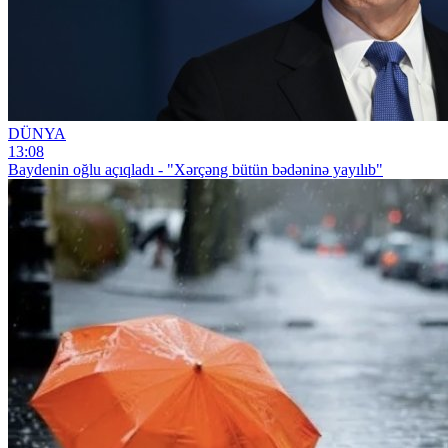
DÜNYA
13:08
Baydenin oğlu açıqladı - "Xərçəng bütün bədəninə yayılıb"