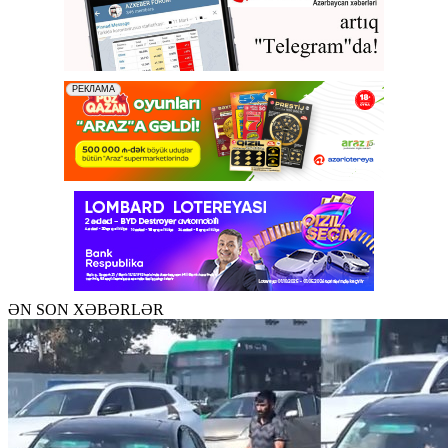
ƏN SON XƏBƏRLƏR