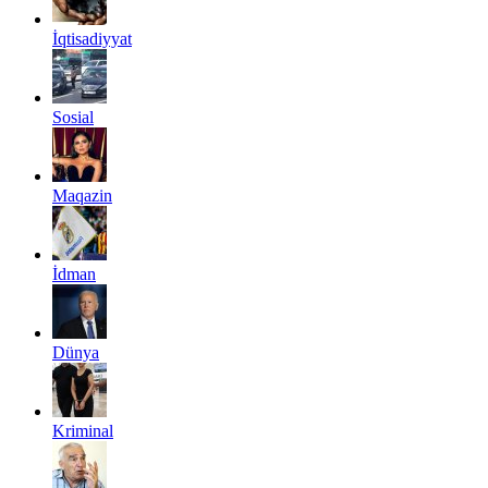
İqtisadiyyat
Sosial
Maqazin
İdman
Dünya
Kriminal