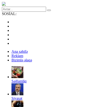
SOSİAL:
Ana səhifə
Reklam
Bizimlə əlaqə
Sağlamliq
Siyasət