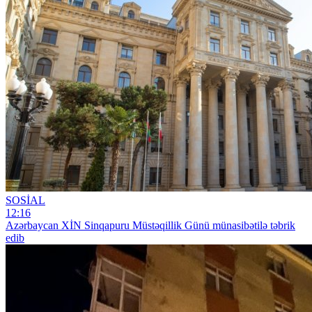
SOSİAL
12:16
Azərbaycan XİN Sinqapuru Müstəqillik Günü münasibətilə təbrik
edib