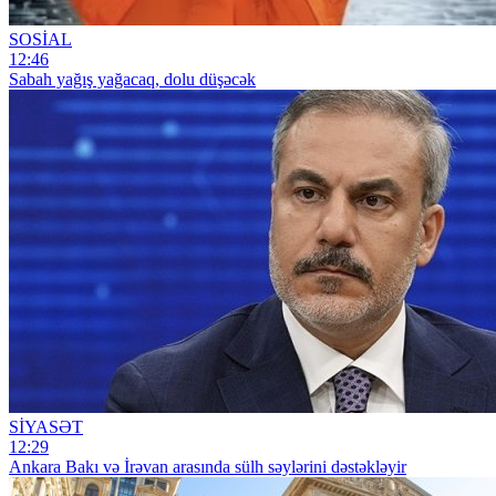
SOSİAL
12:46
Sabah yağış yağacaq, dolu düşəcək
SİYASƏT
12:29
Ankara Bakı və İrəvan arasında sülh səylərini dəstəkləyir