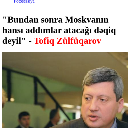
Fotosessiya
"Bundan sonra Moskvanın
hansı addımlar atacağı dəqiq
deyil" -
Tofiq Zülfüqarov