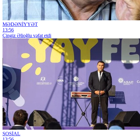
MƏDƏNİYYƏT
13:56
Çingiz Əlioğlu vəfat etdi
SOSİAL
13:56