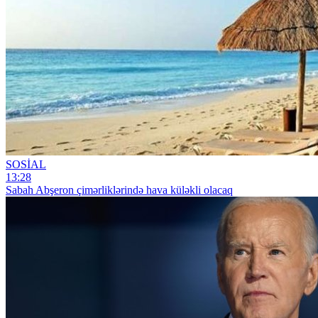
SOSİAL
13:28
Sabah Abşeron çimərliklərində hava küləkli olacaq