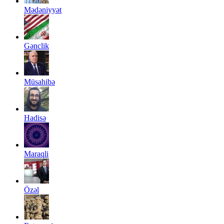
Mədəniyyət
Gənclik
Müsahibə
Hadisə
Maraqli
Özəl