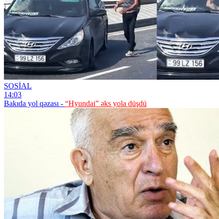
SOSİAL
14:03
Bakıda yol qəzası -
“Hyundai” əks yola düşdü