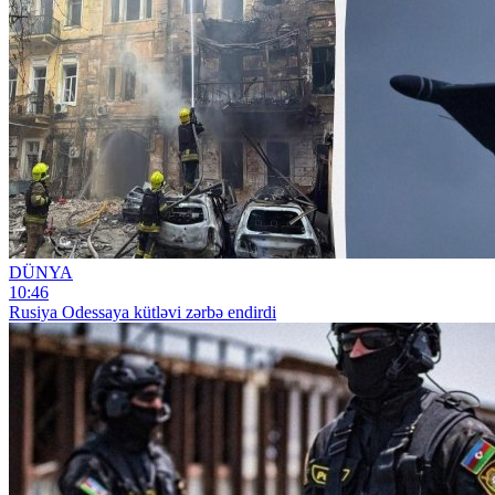
DÜNYA
10:46
Rusiya Odessaya kütləvi zərbə endirdi