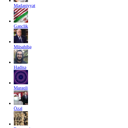
Mədəniyyət
Gənclik
Müsahibə
Hadisə
Maraqli
Özəl