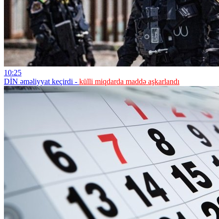
10:25
DİN əməliyyat keçirdi -
külli miqdarda maddə aşkarlandı