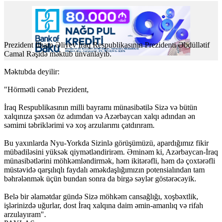
Prezident İlham Əliyev İraq Respublikasının Prezidenti Əbdüllətif
Camal Rəşidə məktub ünvanlayıb.
Məktubda deyilir:
"Hörmətli cənab Prezident,
İraq Respublikasının milli bayramı münasibətilə Sizə və bütün
xalqınıza şəxsən öz adımdan və Azərbaycan xalqı adından ən
səmimi təbriklərimi və xoş arzularımı çatdırıram.
Bu yaxınlarda Nyu-Yorkda Sizinlə görüşümüzü, apardığımız fikir
mübadiləsini yüksək qiymətləndirirəm. Əminəm ki, Azərbaycan-İraq
münasibətlərini möhkəmləndirmək, həm ikitərəfli, həm də çoxtərəfli
müstəvidə qarşılıqlı faydalı əməkdaşlığımızın potensialından tam
bəhrələnmək üçün bundan sonra da birgə səylər göstərəcəyik.
Belə bir əlamətdar gündə Sizə möhkəm cansağlığı, xoşbəxtlik,
işlərinizdə uğurlar, dost İraq xalqına daim əmin-amanlıq və rifah
arzulayıram".