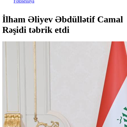
Fotosessiya
İlham Əliyev Əbdüllətif Camal
Rəşidi təbrik etdi