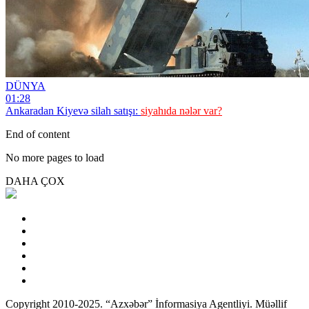
DÜNYA
01:28
Ankaradan Kiyevə silah satışı:
siyahıda nələr var?
End of content
No more pages to load
DAHA ÇOX
Copyright 2010-2025. “Azxəbər” İnformasiya Agentliyi. Müəllif