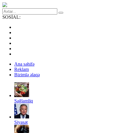
SOSİAL:
Ana səhifə
Reklam
Bizimlə əlaqə
Sağlamliq
Siyasət