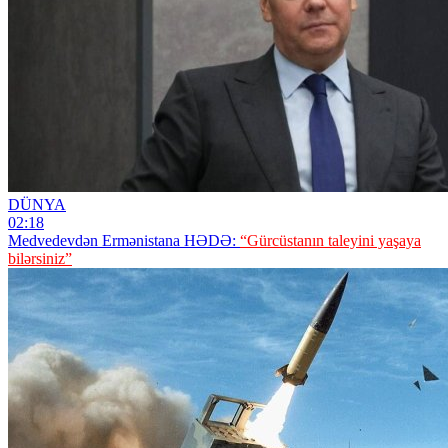
DÜNYA
02:18
Medvedevdən Ermənistana HƏDƏ:
“Gürcüstanın taleyini yaşaya
bilərsiniz”