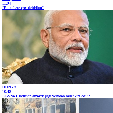
11:04
“Bu xəbərə çox üzüldüm“
DÜNYA
10:48
ABŞ və Hindistan əməkdaşlığı yenidən müzakirə edilib