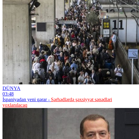
DÜNYA
03:48
İspaniyadan yeni qərar -
Sərhədlərdə şəxsiyyət sənədləri
yoxlanılacaq