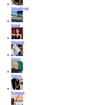
İqtisadiyyat
Sosial
Maqazin
İdman
Dünya
Kriminal