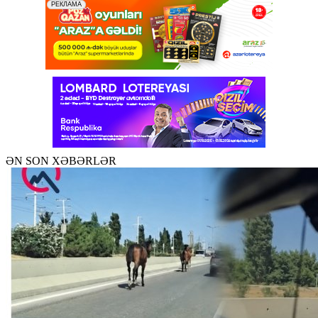
ƏN SON XƏBƏRLƏR