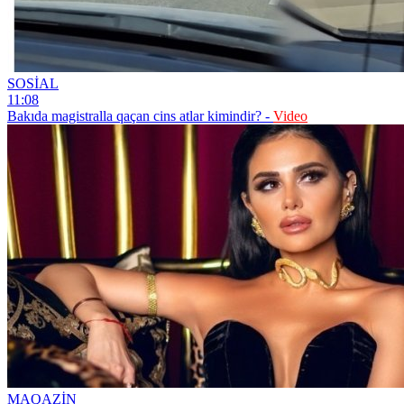
SOSİAL
11:08
Bakıda magistralla qaçan cins atlar kimindir? -
Video
MAQAZİN