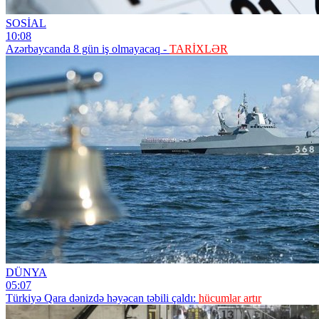
SOSİAL
10:08
Azərbaycanda 8 gün iş olmayacaq -
TARİXLƏR
DÜNYA
05:07
Türkiyə Qara dənizdə həyəcan təbili çaldı:
hücumlar artır