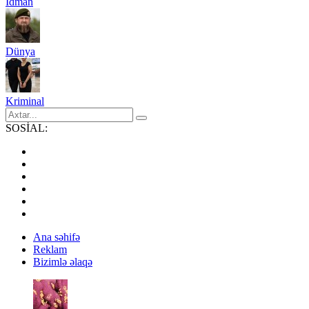
İdman
Dünya
Kriminal
SOSİAL:
Ana səhifə
Reklam
Bizimlə əlaqə