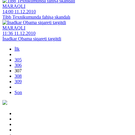
MARAQLI
14:00 11.12.2010
Tibb Texnikumunda fahişə skandalı
MARAQLI
11:36 11.12.2010
İnadkar Obama siqareti tərgitdi
İlk
305
306
307
308
309
Son