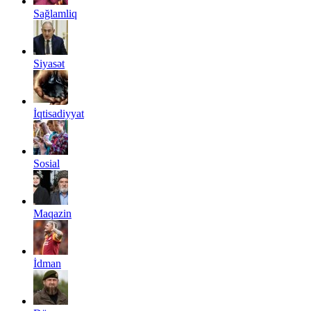
Sağlamliq
Siyasət
İqtisadiyyat
Sosial
Maqazin
İdman