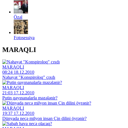
Özəl
Fotosessiya
MARAQLI
MARAQLI
08:24 18.12.2010
Nəhayət "Konspiroloq" çıxdı
MARAQLI
21:03 17.12.2010
Putin qayınanalarla məzələnir?
MARAQLI
19:37 17.12.2010
Dünyada neçə milyon insan Çin dilini öyrənir?