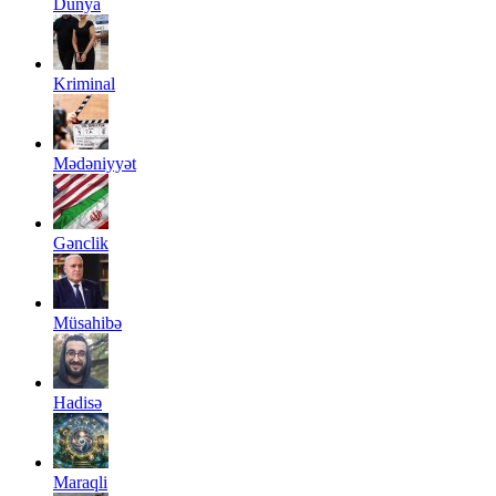
Dünya
Kriminal
Mədəniyyət
Gənclik
Müsahibə
Hadisə
Maraqli