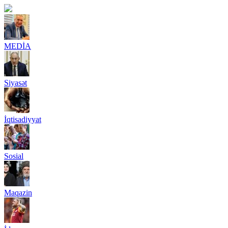
MEDİA
Siyasət
İqtisadiyyat
Sosial
Maqazin