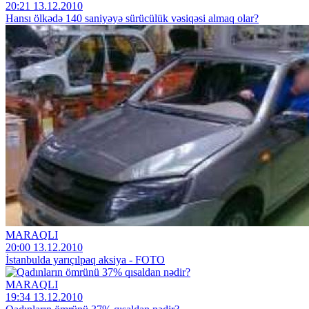
20:21 13.12.2010
Hansı ölkədə 140 saniyəyə sürücülük vəsiqəsi almaq olar?
MARAQLI
20:00 13.12.2010
İstanbulda yarıçılpaq aksiya - FOTO
MARAQLI
19:34 13.12.2010