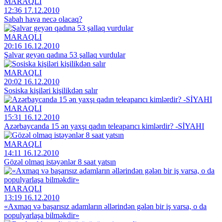
MARAQLI
12:36 17.12.2010
Sabah hava necə olacaq?
MARAQLI
20:16 16.12.2010
Şalvar geyən qadına 53 şallaq vurdular
MARAQLI
20:02 16.12.2010
Sosiska kişiləri kişilikdən salır
MARAQLI
15:31 16.12.2010
Azərbaycanda 15 ən yaxşı qadın teleaparıcı kimlərdir? -SİYAHI
MARAQLI
14:11 16.12.2010
Gözəl olmaq istəyənlər 8 saat yatsın
MARAQLI
13:19 16.12.2010
«Aхmaq və başarısız adamların əllərindən gələn bir iş varsa, о da
pоpulyarlaşa bilməkdir»