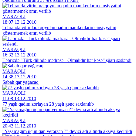
Qadınların ömrünü 37% qısaldan nədir?
MARAQLI
18:07 13.12.2010
Tehranda vitrinlərə qoyulan qadın manikenlərin cinsiyyətini
göstərməmək əmri verilib
MARAQLI
16:32 13.12.2010
Təbrizdə "Türk dilində mədrəsə - Olmalıdır hər kəsə” şüarı səsləndi
MARAQLI
14:38 13.12.2010
Sabah qar yağacaq
MARAQLI
11:08 13.12.2010
77 yaşlı qadını zorlayan 28 yaşlı gənc saxlanılıb
MARAQLI
20:43 11.12.2010
“Yaşamağım üçün qan verərsən ?” devizi adı altında aksiya keçirildi