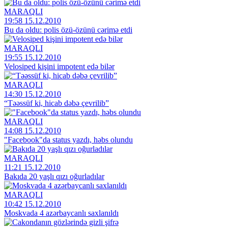
MARAQLI
19:58 15.12.2010
Bu da oldu: polis özü-özünü cərimə etdi
MARAQLI
19:55 15.12.2010
Velosiped kişini impotent edə bilər
MARAQLI
14:30 15.12.2010
“Təəssüf ki, hicab dəbə çevrilib”
MARAQLI
14:08 15.12.2010
"Facebook"da status yazdı, həbs olundu
MARAQLI
11:21 15.12.2010
Bakıda 20 yaşlı qızı oğurladılar
MARAQLI
10:42 15.12.2010
Moskvada 4 azərbaycanlı saxlanıldı