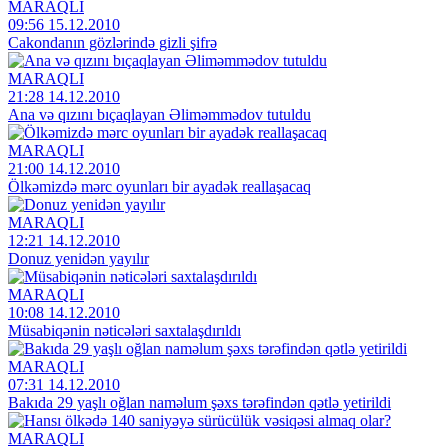
MARAQLI
09:56 15.12.2010
Cakondanın gözlərində gizli şifrə
MARAQLI
21:28 14.12.2010
Ana və qızını bıçaqlayan Əliməmmədov tutuldu
MARAQLI
21:00 14.12.2010
Ölkəmizdə mərc oyunları bir ayadək reallaşacaq
MARAQLI
12:21 14.12.2010
Donuz yenidən yayılır
MARAQLI
10:08 14.12.2010
Müsabiqənin nəticələri saxtalaşdırıldı
MARAQLI
07:31 14.12.2010
Bakıda 29 yaşlı oğlan naməlum şəxs tərəfindən qətlə yetirildi
MARAQLI