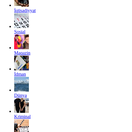
İqtisadiyyat
Sosial
Maqazin
İdman
Dünya
Kriminal