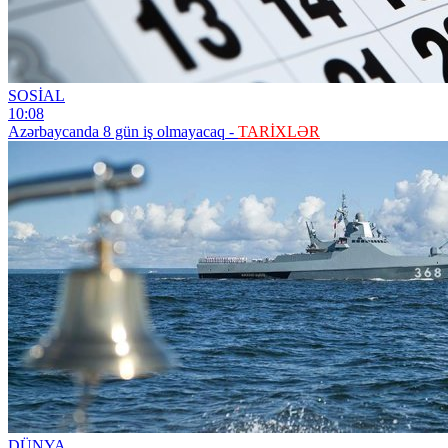
SOSİAL
10:08
Azərbaycanda 8 gün iş olmayacaq -
TARİXLƏR
DÜNYA