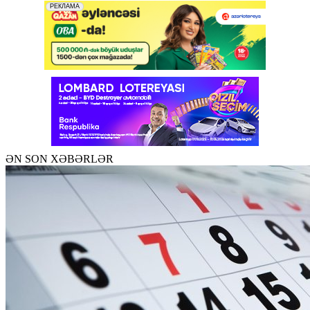
ƏN SON XƏBƏRLƏR