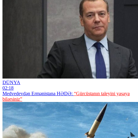
DÜNYA
02:18
Medvedevdən Ermənistana HƏDƏ:
“Gürcüstanın taleyini yaşaya
bilərsiniz”