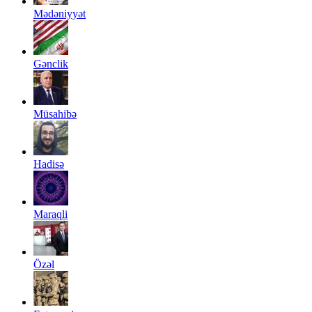
Mədəniyyət
Gənclik
Müsahibə
Hadisə
Maraqli
Özəl