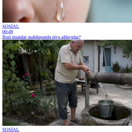
SOSİAL
00:49
Bəzi insanlar əsəbiləşəndə niyə ağlayırlar?
SOSİAL