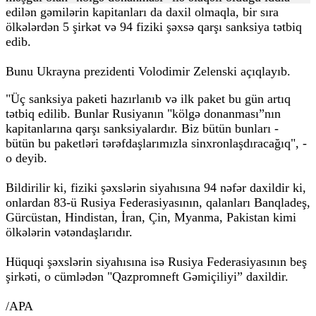
edilən gəmilərin kapitanları da daxil olmaqla, bir sıra
ölkələrdən 5 şirkət və 94 fiziki şəxsə qarşı sanksiya tətbiq
edib.
Bunu Ukrayna prezidenti Volodimir Zelenski açıqlayıb.
"Üç sanksiya paketi hazırlanıb və ilk paket bu gün artıq
tətbiq edilib. Bunlar Rusiyanın "kölgə donanması”nın
kapitanlarına qarşı sanksiyalardır. Biz bütün bunları -
bütün bu paketləri tərəfdaşlarımızla sinxronlaşdıracağıq", -
o deyib.
Bildirilir ki, fiziki şəxslərin siyahısına 94 nəfər daxildir ki,
onlardan 83-ü Rusiya Federasiyasının, qalanları Banqladeş,
Gürcüstan, Hindistan, İran, Çin, Myanma, Pakistan kimi
ölkələrin vətəndaşlarıdır.
Hüquqi şəxslərin siyahısına isə Rusiya Federasiyasının beş
şirkəti, o cümlədən "Qazpromneft Gəmiçiliyi” daxildir.
/APA