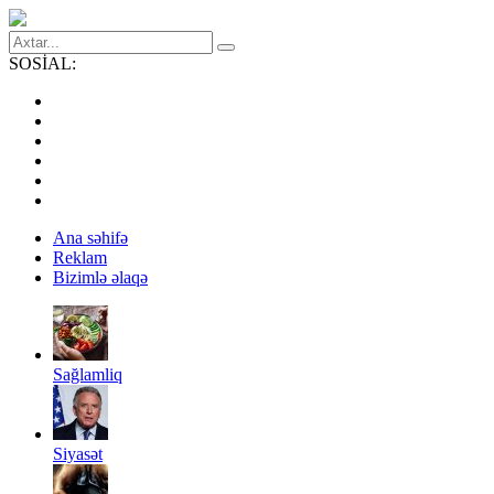
SOSİAL:
Ana səhifə
Reklam
Bizimlə əlaqə
Sağlamliq
Siyasət