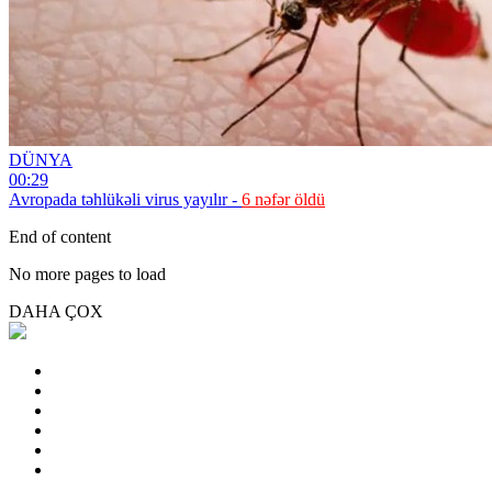
DÜNYA
00:29
Avropada təhlükəli virus yayılır -
6 nəfər öldü
End of content
No more pages to load
DAHA ÇOX