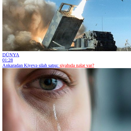
DÜNYA
01:28
Ankaradan Kiyevə silah satışı:
siyahıda nələr var?