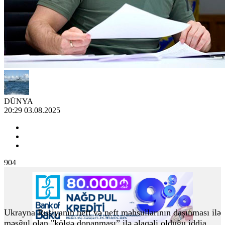
DÜNYA
20:29 03.08.2025
904
Ukrayna Rusiyanın neft və neft məhsullarının daşınması ilə
məşğul olan "kölgə donanması” ilə əlaqəli olduğu iddia