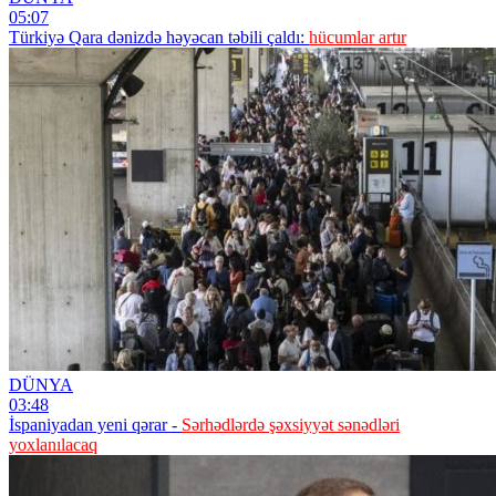
05:07
Türkiyə Qara dənizdə həyəcan təbili çaldı:
hücumlar artır
DÜNYA
03:48
İspaniyadan yeni qərar -
Sərhədlərdə şəxsiyyət sənədləri
yoxlanılacaq