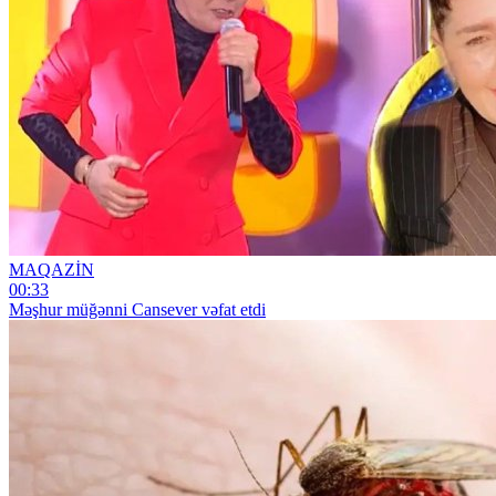
MAQAZİN
00:33
Məşhur müğənni Cansever vəfat etdi