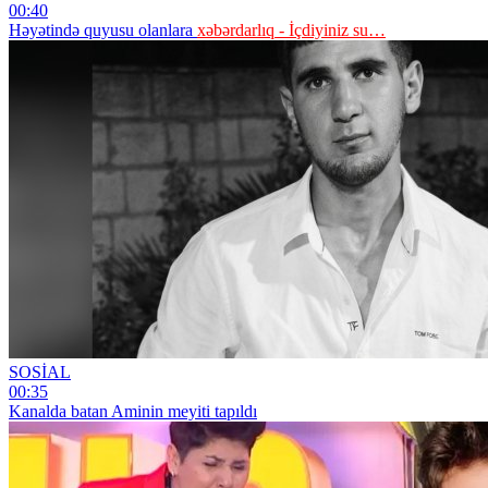
00:40
Həyətində quyusu olanlara
xəbərdarlıq - İçdiyiniz su…
SOSİAL
00:35
Kanalda batan Aminin meyiti tapıldı