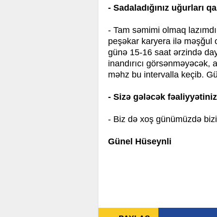
- Sadaladığınız uğurları 
- Tam səmimi olmaq lazımdı
peşəkar karyera ilə məşğul 
günə 15-16 saat ərzində day
inandırıcı görsənməyəcək, am
məhz bu intervalla keçib. G
- Sizə gələcək fəaliyyətini
- Biz də xoş günümüzdə bizi
Günel Hüseynli