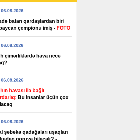
 06.08.2026
zdə batan qardaşlardan biri
baycan çempionu imiş -
FOTO
 06.08.2026
h çimərliklərdə hava necə
aq?
 06.08.2026
ın havası ilə bağlı
rdarlıq:
Bu insanlar üçün çox
olacaq
 06.08.2026
al şəbəkə qadağaları uşaqları
ükədən qoruya biləcək? -