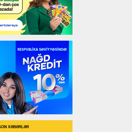
SON XƏBƏRLƏR