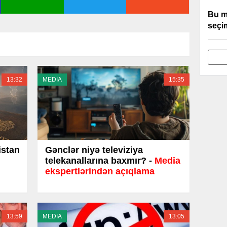
Bu m
seçim
13:32
MEDIA
15:35
istan
Gənclər niyə televiziya
telekanallarına baxmır? -
Media
ekspertlərindən açıqlama
13:59
MEDIA
13:05