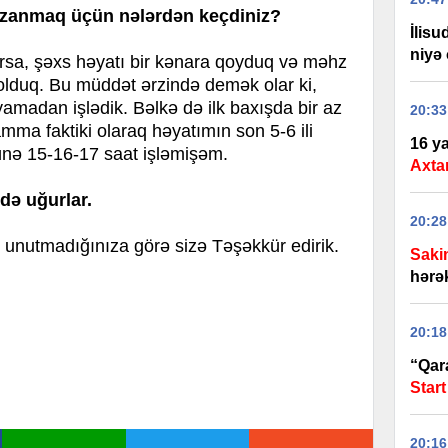
qazanmaq üçün nələrdən keçdiniz?
İlis
niyə 
rsa, şəxs həyatı bir kənara qoyduq və məhz
olduq. Bu müddət ərzində demək olar ki,
amadan işlədik. Bəlkə də ilk baxışda bir az
20:33
ma faktiki olaraq həyatımın son 5-6 ili
16 ya
ünə 15-16-17 saat işləmişəm.
Axtar
zdə uğurlar.
20:28
 unutmadığınıza görə sizə Təşəkkür edirik.
Saki
hərək
20:18
“Qar
Start
20:16