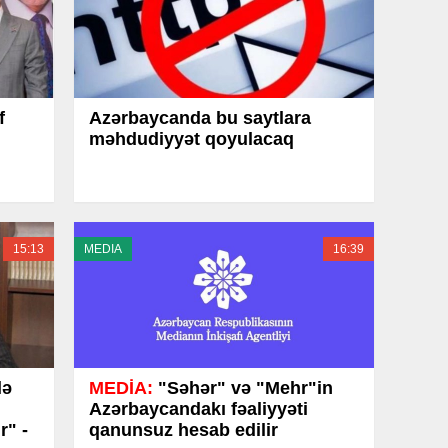
f
Azərbaycanda bu saytlara
məhdudiyyət qoyulacaq
15:13
MEDIA
16:39
lə
MEDİA:
"Səhər" və "Mehr"in
Azərbaycandakı fəaliyyəti
r" -
qanunsuz hesab edilir