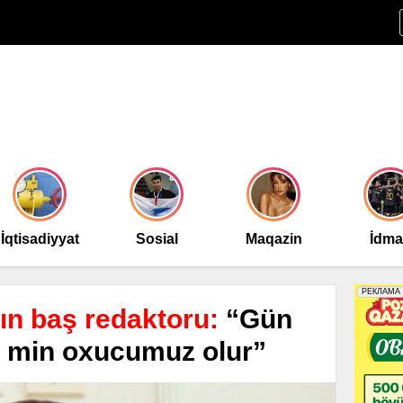
İqtisadiyyat
Sosial
Maqazin
İdm
-ın baş redaktoru:
“Gün
0 min oxucumuz olur”