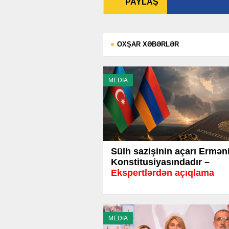
PAYLAŞ
OXŞAR XƏBƏRLƏR
MEDIA
Sülh sazişinin açarı Ermən
Konstitusiyasındadır –
Ekspertlərdən açıqlama
MEDIA