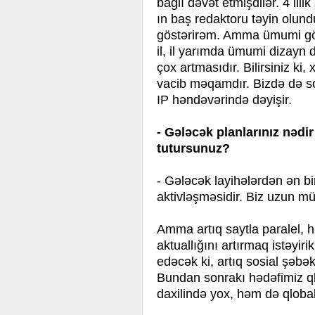
bağlı dəvət etmişdilər. 4 ill
ın baş redaktoru təyin olundu
göstərirəm. Amma ümumi göt
il, il yarımda ümumi dizayn d
çox artmasıdır. Bilirsiniz ki
vacib məqamdır. Bizdə də so
IP həndəvərində dəyişir.
- Gələcək planlarınız nədi
tutursunuz?
- Gələcək layihələrdən ən bi
aktivləşməsidir. Biz uzun mü
Amma artıq saytla paralel, 
aktuallığını artırmaq istəyirik
edəcək ki, artıq sosial şəbə
Bundan sonrakı hədəfimiz q
daxilində yox, həm də qloba