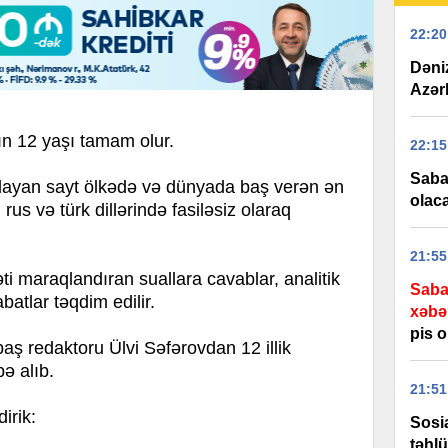
22:20
Dəni
Azər
n 12 yaşı tamam olur.
22:15
Saba
şlayan sayt ölkədə və dünyada baş verən ən
olac
rus və türk dillərində fasiləsiz olaraq
21:55
i maraqlandıran suallara cavablar, analitik
Sabah
atlar təqdim edilir.
xəbə
pis 
redaktoru Ülvi Səfərovdan 12 illik
bə alıb.
21:51
irik:
Sosi
təhl