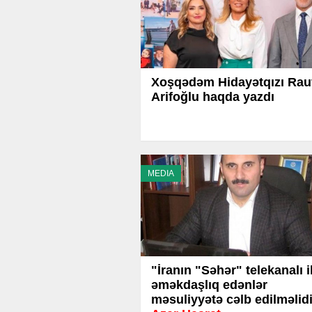
Xoşqədəm Hidayətqızı Rau
Arifoğlu haqda yazdı
MEDIA
"İranın "Səhər" telekanalı i
əməkdaşlıq edənlər
məsuliyyətə cəlb edilməlidi