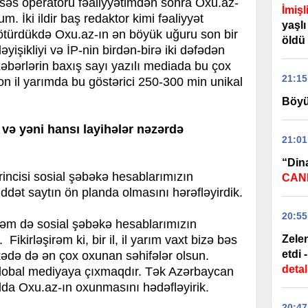
ik səs operatoru fəaliyyətimdən sonra Oxu.az-
İmişl
m. İki ildir baş redaktor kimi fəaliyyət
yaşlı
ürdükdə Oxu.az-ın ən böyük uğuru son bir
öldü
əyişikliyi və İP-nin birdən-birə iki dəfədən
, xəbərlərin baxış sayı yazılı mediada bu çox
21:15
n il yarımda bu göstərici 250-300 min unikal
Böyü
r və yəni hansı layihələr nəzərdə
21:01
“Din
rincisi sosial şəbəkə hesablarımızın
CANL
ddət saytın ön planda olmasını hərəfləyirdik.
20:55
həm də sosial şəbəkə hesablarımızın
. Fikirləşirəm ki, bir il, il yarım vaxt bizə bəs
Zele
etdi 
kədə də ən çox oxunan səhifələr olsun.
detal
lobal mediyaya çıxmaqdır. Tək Azərbaycan
lda Oxu.az-ın oxunmasını hədəfləyirik.
20:47