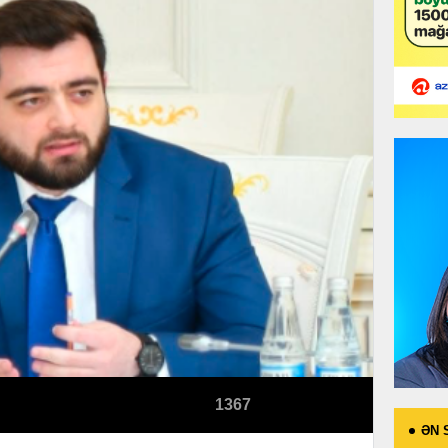
1367
ƏN 