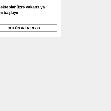
əktəblər üzrə vakansiya
i başlayır
BÜTÜN XƏBƏRLƏR