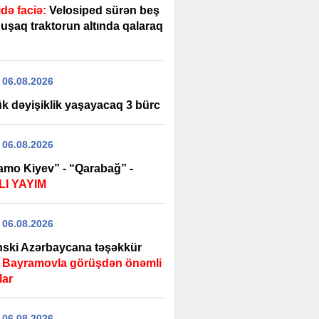
idə faciə:
Velosiped sürən beş
 uşaq traktorun altında qalaraq
 06.08.2026
k dəyişiklik yaşayacaq 3 bürc
 06.08.2026
amo Kiyev” - “Qarabağ” -
I YAYIM
 06.08.2026
nski Azərbaycana təşəkkür
-
Bayramovla görüşdən önəmli
lar
 06.08.2026