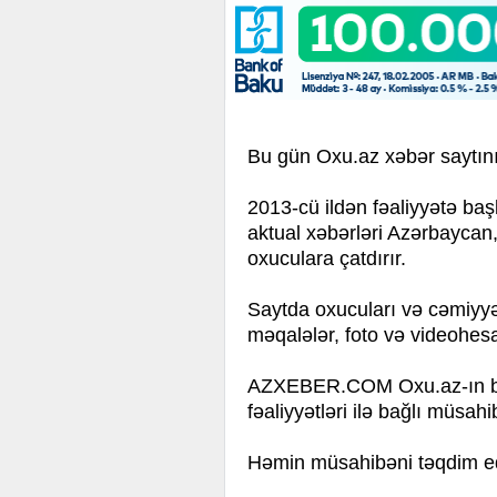
Bu gün Oxu.az xəbər saytını
2013-cü ildən fəaliyyətə ba
aktual xəbərləri Azərbaycan, 
oxuculara çatdırır.
Saytda oxucuları və cəmiyyət
məqalələr, foto və videohesab
AZXEBER.COM Oxu.az-ın baş 
fəaliyyətləri ilə bağlı müsahi
Həmin müsahibəni təqdim ed