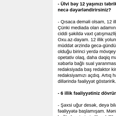
- Ülvi bəy 12 yaşınızı təbri
necə dəyərləndirirsiniz?
- Qısaca deməli olsam, 12 il
Çünki mediada olan adamın ö
ciddi şəkildə vaxt çatışmazllğ
Oxu.az-dayam. 12 illik yolun
müddət ərzində gecə-gündü
olduğu birinci yerdə mövqeyi
opetativ olaq, daha dəqiq mə
xəbərlə bağlı sual yaranmasın.
redaksiyada baş redaktor kim
redaksiyamızı açdıq. Artıq
dillərində fəaliyyət göstəririk
- 6 illik fəaliyyətiniz dö
- Şəxsi uğur desək, deyə bi
fəaliyyətə başlamışam. Məni 