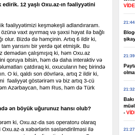
k edirik. 12 yaşlı Oxu.az-ın fəaliyyətini
VİD
21:44
lik fəaliyyətimizi keşməkeşli adlandıraram.
zünə vaxt ayırmaq və şəxsi həyat ilə bağlı
Bloge
ı olur. Bizdə də həmçinin. Artıq 6 ildir ki,
şikay
 tam yarısını bir yerdə qət etmişik. Bu
z demədən çalışmışıq ki, həm Oxu.az
21:39
ni qoruya bilsin, həm də daha interaktiv və
Payta
lumatları çatdıraq ki, oxucuların heç birində
olma
 O ki, qaldı son dövrlərə, artıq 2 ildir ki,
i fəaliyyət göstərirəm və biz artıq 3-cü
 həm Azərbaycan, həm Rus, həm də Türk
21:32
.
Bakı 
müəll
vründə ən böyük uğurunuz hansı olub?
-
Vİ
lərəm ki, Oxu.az-da səs operatoru olaraq
Oxu.az-a xəbərlərin səsləndirilməsi ilə
21:27