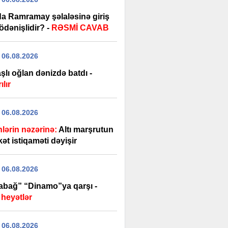
uda Ramramay şəlaləsinə giriş
ödənişlidir? -
RƏSMİ CAVAB
 06.08.2026
şlı oğlan dənizdə batdı -
ılır
 06.08.2026
nlərin nəzərinə:
Altı marşrutun
ət istiqaməti dəyişir
 06.08.2026
abağ” “Dinamo”ya qarşı -
 heyətlər
 06.08.2026