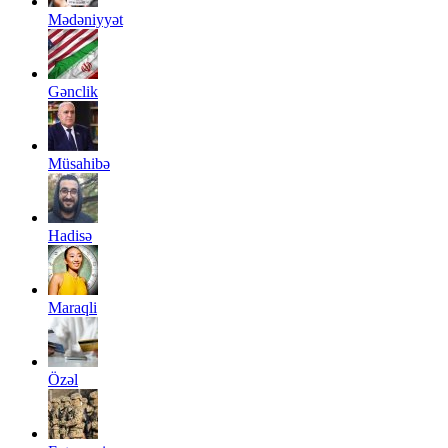
Mədəniyyət
Gənclik
Müsahibə
Hadisə
Maraqli
Özəl