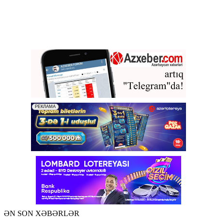
ƏN SON XƏBƏRLƏR