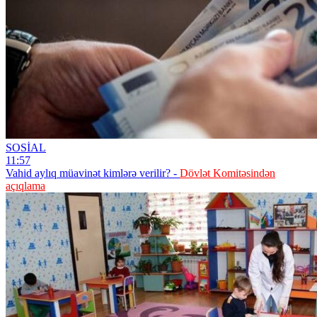
SOSİAL
11:57
Vahid aylıq müavinət kimlərə verilir? -
Dövlət Komitəsindən
açıqlama