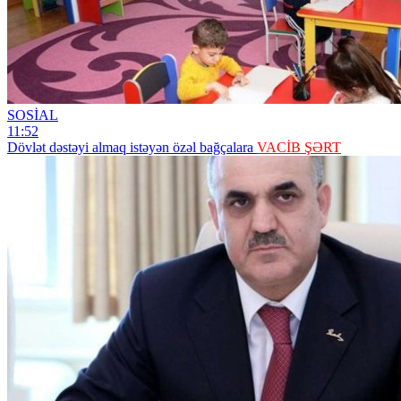
SOSİAL
11:52
Dövlət dəstəyi almaq istəyən özəl bağçalara
VACİB ŞƏRT