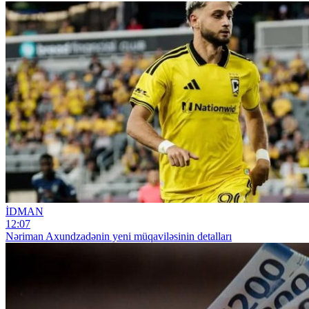
İDMAN
12:07
Nəriman Axundzadənin yeni müqaviləsinin detalları