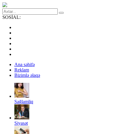
SOSİAL:
Ana səhifə
Reklam
Bizimlə əlaqə
Sağlamliq
Siyasət