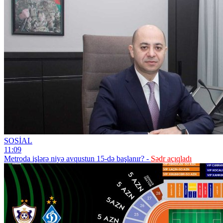
SOSİAL
11:09
Metroda işlərə niyə avqustun 15-də başlanır? -
Sədr açıqladı