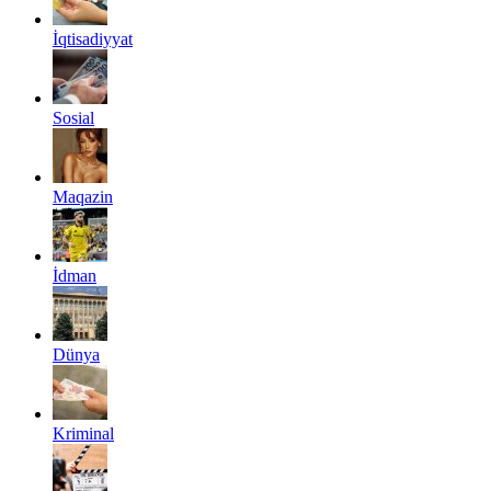
İqtisadiyyat
Sosial
Maqazin
İdman
Dünya
Kriminal