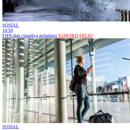
SOSİAL
10:50
FHN-dən çimərliyə gedənlərə
XƏBƏRDARLIQ
SOSİAL