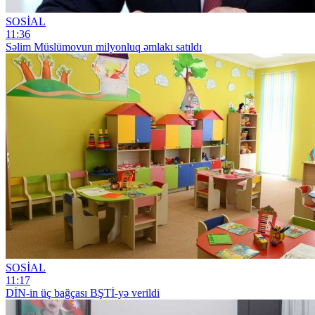
SOSİAL
11:36
Səlim Müslümovun milyonluq əmlakı satıldı
SOSİAL
11:17
DİN-in üç bağçası BŞTİ-yə verildi