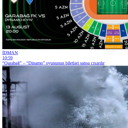
İDMAN
10:59
“Qarabağ” – “Dinamo” oyununun biletləri satışa çıxarılır