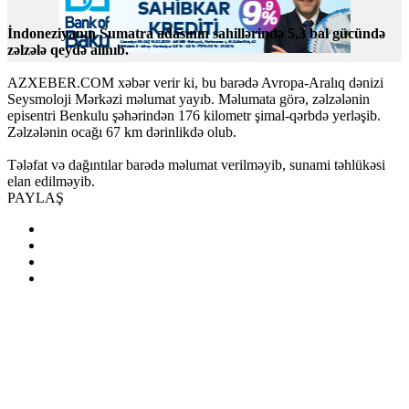
İndoneziyanın Sumatra adasının sahillərində 5,3 bal gücündə
zəlzələ qeydə alınıb.
AZXEBER.COM xəbər verir ki, bu barədə Avropa-Aralıq dənizi
Seysmoloji Mərkəzi məlumat yayıb. Məlumata görə, zəlzələnin
episentri Benkulu şəhərindən 176 kilometr şimal-qərbdə yerləşib.
Zəlzələnin ocağı 67 km dərinlikdə olub.
Tələfat və dağıntılar barədə məlumat verilməyib, sunami təhlükəsi
elan edilməyib.
PAYLAŞ