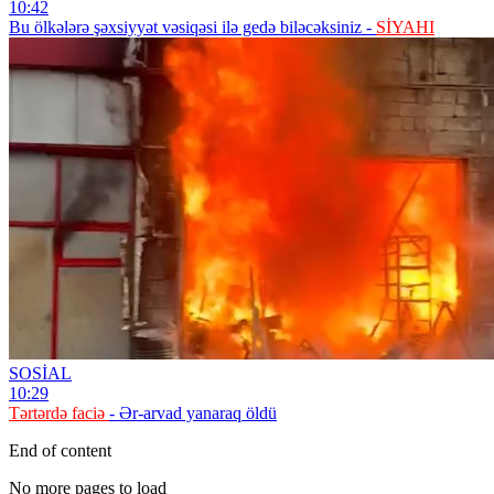
10:42
Bu ölkələrə şəxsiyyət vəsiqəsi ilə gedə biləcəksiniz -
SİYAHI
SOSİAL
10:29
Tərtərdə faciə
- Ər-arvad yanaraq öldü
End of content
No more pages to load