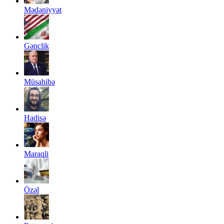
Mədəniyyət
Gənclik
Müsahibə
Hadisə
Maraqli
Özəl