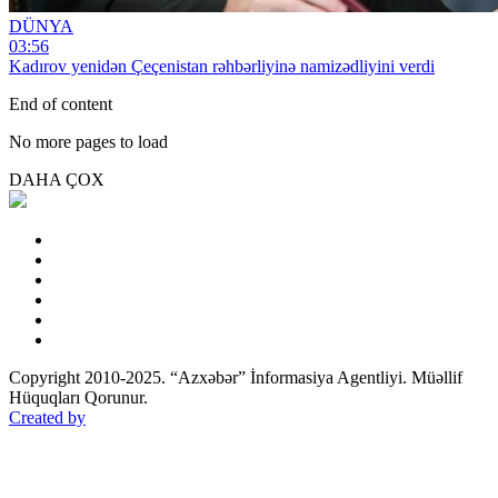
DÜNYA
03:56
Kadırov yenidən Çeçenistan rəhbərliyinə namizədliyini verdi
End of content
No more pages to load
DAHA ÇOX
Copyright 2010-2025. “Azxəbər” İnformasiya Agentliyi. Müəllif
Hüquqları Qorunur.
Created by