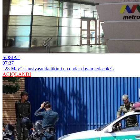
SOSİAL
07:37
“28 May” stansiyasında tikinti nə qədər davam edəcək? -
AÇIQLANDI