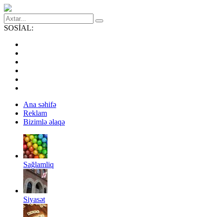
SOSİAL:
Ana səhifə
Reklam
Bizimlə əlaqə
Sağlamliq
Siyasət