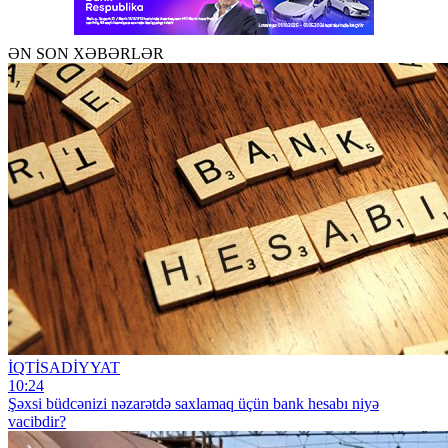
ƏN SON XƏBƏRLƏR
İQTİSADİYYAT
10:24
Şəxsi büdcənizi nəzarətdə saxlamaq üçün bank hesabı niyə
vacibdir?