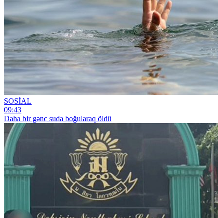
SOSİAL
09:43
Daha bir gənc suda boğularaq öldü