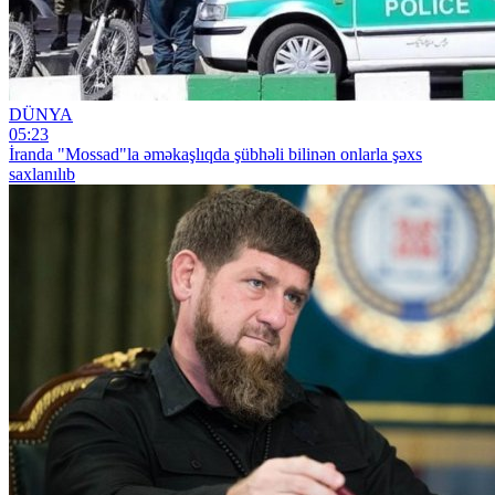
DÜNYA
05:23
İranda "Mossad"la əməkaşlıqda şübhəli bilinən onlarla şəxs
saxlanılıb