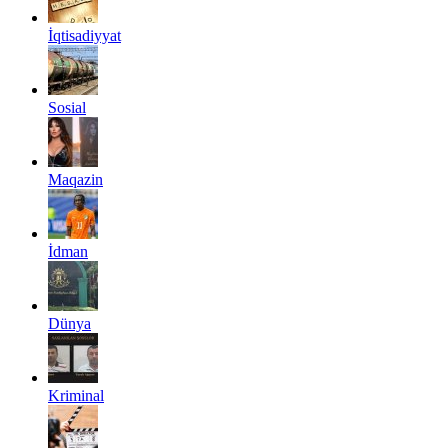
İqtisadiyyat
Sosial
Maqazin
İdman
Dünya
Kriminal