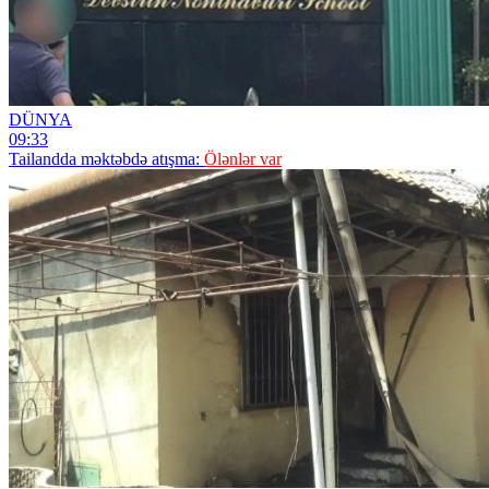
DÜNYA
09:33
Tailandda məktəbdə atışma:
Ölənlər var