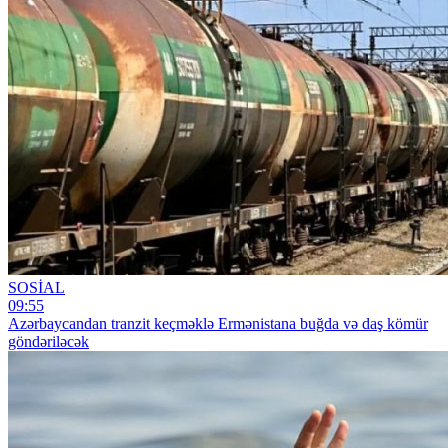
SOSİAL
09:55
Azərbaycandan tranzit keçməklə Ermənistana buğda və daş kömür
göndəriləcək