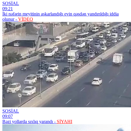
SOSİAL
09:21
İki nəfərin meyitinin aşkarlandığı evin qəsdən yandırıldığı iddia
olunur -
VİDEO
SOSİAL
09:07
Bəzi yollarda sıxlıq yarandı -
SİYAHI