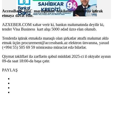
AccessBank QSC maraqlanan təşkilatları tenderdə iştirak
etməyə dəvət edir.
AZXEBER.COM xəbər verir ki, bankın məlumatında deyilir ki,
tender Visa Business kart alışı 5000 ədəd üzrə elan olunub.
Tenderdə iştirak etməkdə maraqlı olan şirkətlər ətraflı məlumat əldə
etmək üçün
procurement@accessbank.az
elektron ünvanına, yaxud
(+994 55) 505 69 59 nömrəsinə müraciət edə bilərlər.
Qiymət təklifləri ilə zərflərin qəbul müddəti 2025-ci il oktyabr ayının
09-da saat 18:00-da başa çatır.
PAYLAŞ