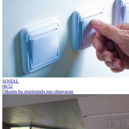
SOSİAL
08:52
Ölkənin bu ərazilərində işıq olmayacaq