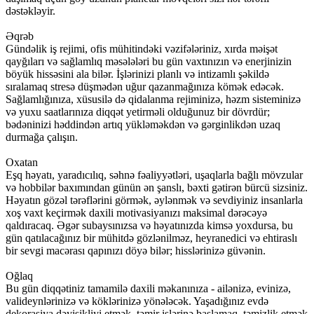
dəstəkləyir.
Əqrəb
Gündəlik iş rejimi, ofis mühitindəki vəzifələriniz, xırda məişət
qayğıları və sağlamlıq məsələləri bu gün vaxtınızın və enerjinizin
böyük hissəsini ala bilər. İşlərinizi planlı və intizamlı şəkildə
sıralamaq stresə düşmədən uğur qazanmağınıza kömək edəcək.
Sağlamlığınıza, xüsusilə də qidalanma rejiminizə, həzm sisteminizə
və yuxu saatlarınıza diqqət yetirməli olduğunuz bir dövrdür;
bədəninizi həddindən artıq yükləməkdən və gərginlikdən uzaq
durmağa çalışın.
Oxatan
Eşq həyatı, yaradıcılıq, səhnə fəaliyyətləri, uşaqlarla bağlı mövzular
və hobbilər baxımından günün ən şanslı, bəxti gətirən bürcü sizsiniz.
Həyatın gözəl tərəflərini görmək, əylənmək və sevdiyiniz insanlarla
xoş vaxt keçirmək daxili motivasiyanızı maksimal dərəcəyə
qaldıracaq. Əgər subaysınızsa və həyatınızda kimsə yoxdursa, bu
gün qatılacağınız bir mühitdə gözlənilməz, heyranedici və ehtiraslı
bir sevgi macərası qapınızı döyə bilər; hisslərinizə güvənin.
Oğlaq
Bu gün diqqətiniz tamamilə daxili məkanınıza - ailənizə, evinizə,
valideynlərinizə və köklərinizə yönələcək. Yaşadığınız evdə
dekorasiya dəyişikliyi etmək, təmir işlərinə başlamaq, təmizlik etmək