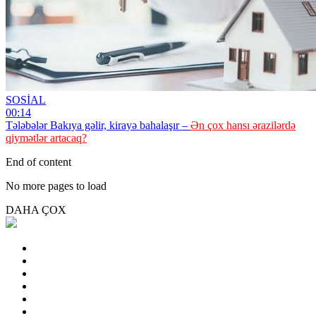
SOSİAL
00:14
Tələbələr Bakıya gəlir, kirayə bahalaşır –
Ən çox hansı ərazilərdə
qiymətlər artacaq?
End of content
No more pages to load
DAHA ÇOX