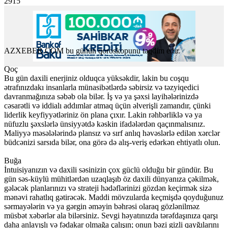
2915
AZXEBER.COM bu günün qoroskopunu təqdim edir.
Qoç
Bu gün daxili enerjiniz olduqca yüksəkdir, lakin bu coşqu
ətrafınızdakı insanlarla münasibətlərdə səbirsiz və təzyiqedici
davranmağınıza səbəb ola bilər. İş və ya şəxsi layihələrinizdə
cəsarətli və iddialı addımlar atmaq üçün əlverişli zamandır, çünki
liderlik keyfiyyətləriniz ön plana çıxır. Lakin rəhbərliklə və ya
nüfuzlu şəxslərlə ünsiyyətdə kəskin ifadələrdən qaçınmalısınız.
Maliyyə məsələlərində plansız və sırf anlıq həvəslərlə edilən xərclər
büdcənizi sarsıda bilər, ona görə də alış-veriş edərkən ehtiyatlı olun.
Buğa
İntuisiyanızın və daxili səsinizin çox güclü olduğu bir gündür. Bu
gün səs-küylü mühitlərdən uzaqlaşıb öz daxili dünyanıza çəkilmək,
gələcək planlarınızı və strateji hədəflərinizi gözdən keçirmək sizə
mənəvi rahatlıq gətirəcək. Maddi mövzularda keçmişdə qoyduğunuz
sərmayələrin və ya gərgin əməyin bəhrəsi olaraq gözlənilməz
müsbət xəbərlər ala bilərsiniz. Sevgi həyatınızda tərəfdaşınıza qarşı
daha anlayışlı və fədakar olmağa çalışın; onun bəzi gizli qayğılarını