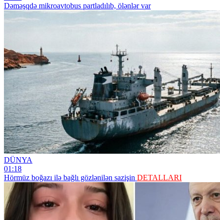
Dəməşqdə mikroavtobus partladılıb, ölənlər var
DÜNYA
01:18
Hörmüz boğazı ilə bağlı gözlənilən sazişin
DETALLARI