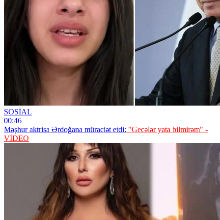
SOSİAL
00:46
Məşhur aktrisa Ərdoğana müraciət etdi:
"Gecələr yata bilmirəm" -
VİDEO