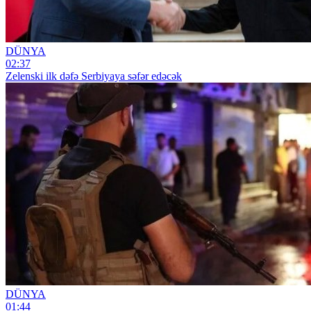
DÜNYA
02:37
Zelenski ilk dəfə Serbiyaya səfər edəcək
DÜNYA
01:44