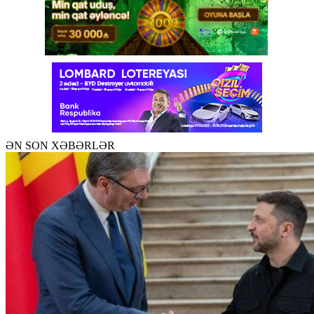
ƏN SON XƏBƏRLƏR