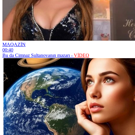
MAQAZİN
00:40
Bu da Çimnaz Sultanovanın məzarı -
VİDEO