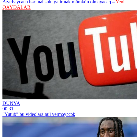
Azərbaycana hər məhsulu gətirmək mümkün olmayacaq –
Yeni
QAYDALAR
DÜNYA
00:31
“Yutub” bu videolara pul verməyəcək