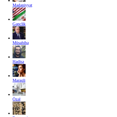
Mədəniyyət
Gənclik
Müsahibə
Hadisə
Maraqli
Özəl