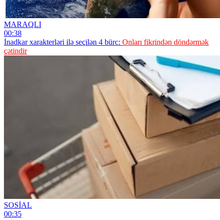
MARAQLI
00:38
İnadkar xarakterləri ilə seçilən 4 bürc:
Onları fikrindən döndərmək
çətindir
SOSİAL
00:35