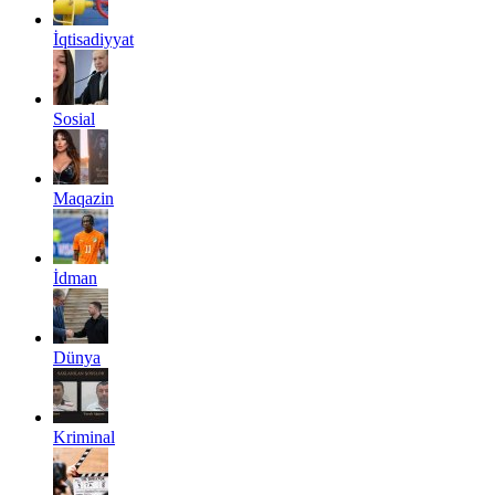
İqtisadiyyat
Sosial
Maqazin
İdman
Dünya
Kriminal