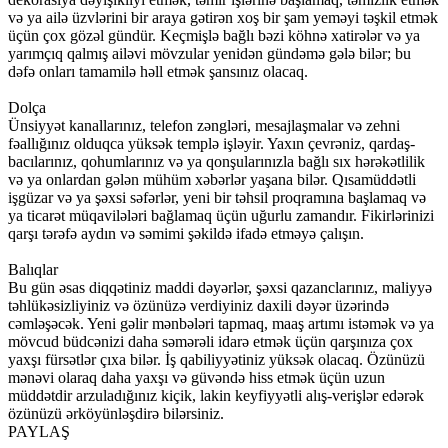
və ya ailə üzvlərini bir araya gətirən xoş bir şam yeməyi təşkil etmək
üçün çox gözəl gündür. Keçmişlə bağlı bəzi köhnə xatirələr və ya
yarımçıq qalmış ailəvi mövzular yenidən gündəmə gələ bilər; bu
dəfə onları tamamilə həll etmək şansınız olacaq.
Dolça
Ünsiyyət kanallarınız, telefon zəngləri, mesajlaşmalar və zehni
fəallığınız olduqca yüksək templə işləyir. Yaxın çevrəniz, qardaş-
bacılarınız, qohumlarınız və ya qonşularınızla bağlı sıx hərəkətlilik
və ya onlardan gələn mühüm xəbərlər yaşana bilər. Qısamüddətli
işgüzar və ya şəxsi səfərlər, yeni bir təhsil proqramına başlamaq və
ya ticarət müqavilələri bağlamaq üçün uğurlu zamandır. Fikirlərinizi
qarşı tərəfə aydın və səmimi şəkildə ifadə etməyə çalışın.
Balıqlar
Bu gün əsas diqqətiniz maddi dəyərlər, şəxsi qazanclarınız, maliyyə
təhlükəsizliyiniz və özünüzə verdiyiniz daxili dəyər üzərində
cəmləşəcək. Yeni gəlir mənbələri tapmaq, maaş artımı istəmək və ya
mövcud büdcənizi daha səmərəli idarə etmək üçün qarşınıza çox
yaxşı fürsətlər çıxa bilər. İş qabiliyyətiniz yüksək olacaq. Özünüzü
mənəvi olaraq daha yaxşı və güvəndə hiss etmək üçün uzun
müddətdir arzuladığınız kiçik, lakin keyfiyyətli alış-verişlər edərək
özünüzü ərköyünləşdirə bilərsiniz.
PAYLAŞ