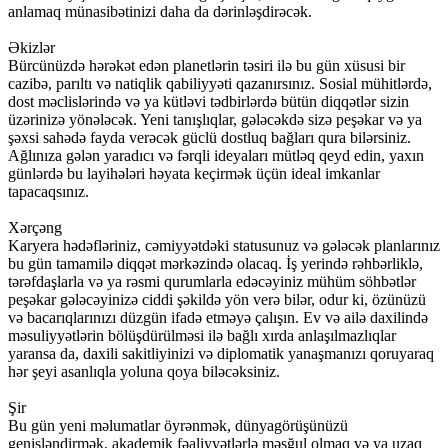
anlamaq münasibətinizi daha da dərinləşdirəcək.
Əkizlər
Bürcünüzdə hərəkət edən planetlərin təsiri ilə bu gün xüsusi bir
cazibə, parıltı və natiqlik qabiliyyəti qazanırsınız. Sosial mühitlərdə,
dost məclislərində və ya kütləvi tədbirlərdə bütün diqqətlər sizin
üzərinizə yönələcək. Yeni tanışlıqlar, gələcəkdə sizə peşəkar və ya
şəxsi sahədə fayda verəcək güclü dostluq bağları qura bilərsiniz.
Ağlınıza gələn yaradıcı və fərqli ideyaları mütləq qeyd edin, yaxın
günlərdə bu layihələri həyata keçirmək üçün ideal imkanlar
tapacaqsınız.
Xərçəng
Karyera hədəfləriniz, cəmiyyətdəki statusunuz və gələcək planlarınız
bu gün tamamilə diqqət mərkəzində olacaq. İş yerində rəhbərliklə,
tərəfdaşlarla və ya rəsmi qurumlarla edəcəyiniz mühüm söhbətlər
peşəkar gələcəyinizə ciddi şəkildə yön verə bilər, odur ki, özünüzü
və bacarıqlarınızı düzgün ifadə etməyə çalışın. Ev və ailə daxilində
məsuliyyətlərin bölüşdürülməsi ilə bağlı xırda anlaşılmazlıqlar
yaransa da, daxili sakitliyinizi və diplomatik yanaşmanızı qoruyaraq
hər şeyi asanlıqla yoluna qoya biləcəksiniz.
Şir
Bu gün yeni məlumatlar öyrənmək, dünyagörüşünüzü
genişləndirmək, akademik fəaliyyətlərlə məşğul olmaq və ya uzaq