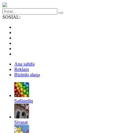
SOSİAL:
Ana səhifə
Reklam
Bizimlə əlaqə
Sağlamliq
Siyasət