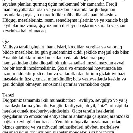
səyahət planları qurmaq üçün mükəmməl bir zamandır. Fərqli
mədəniyyətlərdən olan və ya sizdən tamamilə fərqli düşünən
insanlarla qarşılaşıb maraqlı fikir mübadilələri apara bilərsiniz.
Hüquqi məsələləriniz, rəsmi sənədləşmə işləriniz və ya xariclə bağlı
layihələriniz varsa, göy üzünün dəstəyi ilə işləriniz sürətlə və sizin
xeyrinizə həll olunacaq.
Qız
Maliyyə tərəfdaşlıqları, bank işləri, kreditlər, vergilər və ya ortaq
büdcə məsələləri bu gün gündəminizi ciddi şəkildə məşğul edə bilər.
Analitik təfəkkürünüzdən istifadə edərək detallara qarşı
həmişəkindən daha diqqətli olmalı, sənədləri imzalamazdan əvvəl
hər bir bəndi incələməlisiniz. Şəxsi və emosional həyatınızda isə
uzun müddətdir gizli qalan və ya tərəflərdən birinin gizlətdiyi bəzi
məsələlərin üzə çıxması mümkündür; belə vəziyyətlərdə kəskin və
geri dönüşü olmayan emosional qərarlar verməkdən qaçın.
Tərəzi
Diqqətiniz tamamilə ikili münasibətlərə - evliliyə, sevgiliyə və ya iş
tərəfdaşlıqlarına yönəlib. Bu gün fərdiyyətçi deyil, "biz" prinsipi ilə
hərəkət etmək məcburiyyətindəsiniz. Qarşı tərəfin istəklərini,
qayğılarını və emosional ehtiyaclarını anlamağa çalışmaq aranızdakı
bağları xeyli gücləndirəcək. Yeni bir müqavilə imzalamaq, ortaq
biznes qurmaq və ya mövcud münasibətləri növbəti mərhələyə
daşımaq üçün göy üzünün planetar mövqeləri sizi hər tərəfli