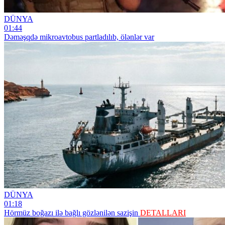
DÜNYA
01:44
Dəməşqdə mikroavtobus partladılıb, ölənlər var
DÜNYA
01:18
Hörmüz boğazı ilə bağlı gözlənilən sazişin
DETALLARI