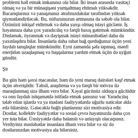
problemi həll etmək imkanınız ola bilər. İki insan arasında vasitəçi
olmaq və ya bir münaqişəni yumşaltmaq ehtimalı yüksəkdir.
Bacarıqlarınız və yanaşmanız ətrafınızdakılar tərəfindən yüksək
qiymətləndiriləcək. Bu, nüfuzunuzun artmasına da səbəb ola bilər.
Özünüzü inkişaf etdirmək və daha yaxşı olmaq istəyi güclənir. İş
həyatınıza daha çox yaradıcılıq və fərqli baxış gətirmək mümkündür.
Dinləmək, öyrənmək və dəyişmək istəyi münasibətləri daha da
yaxınlaşdıra bilər. İnsanlarla daha rahat bağ qurduğunuz üçün yeni
faydalı tanışlıqlar mümkündür. Eyni zamanda şəfa tapmaq, mənfi
enerjidən uzaqlaşmaq və başqalarına yardım etmək üçün də uyğun
gündür.
Şir
Bu gün həm şəxsi macəralar, həm də yeni maraq dairələri kəşf etmək
üçün əlverişlidir. Təhsil, araşdırma və ya fərqli bir mövzu ilə
maraqlanmaq sizə ilham verə bilər. Xəyal gücünüz olduqca güclüdür
və onu faydalı istiqamətdə istifadə etmək şansınız var. Yaradıcılıq
tələb edən işlərdə və ya mədəni fəaliyyətlərdə uğurlu nəticələr əldə
edə bilərsiniz. Gələcəklə bağlı planlarınız sizi motivasiya edir.
Dostlar, kollektiv fəaliyyətlər və sosial çevrə həyatınızda daha çox
yer tuta bilər. Ünsiyyətdə daha balanslı və anlayışlı olacaqsınız.
Verdiyiniz məsləhətlər insanlara ilham verə bilər və siz də
dostlarınızdan motivasiya ala bilərsiniz.