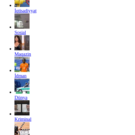
İqtisadiyyat
Sosial
Maqazin
İdman
Dünya
Kriminal