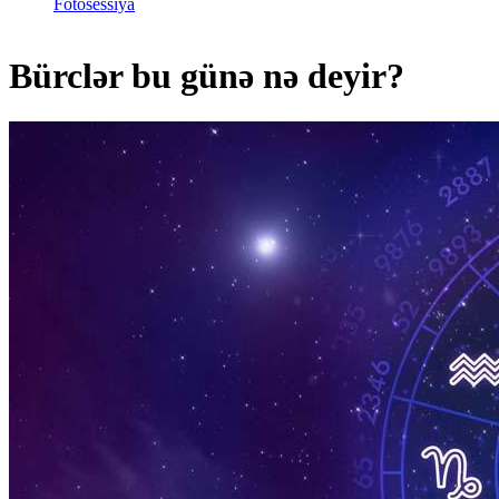
Fotosessiya
Bürclər bu günə nə deyir?