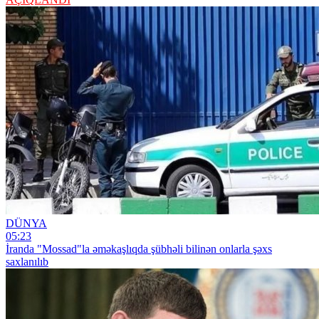
DÜNYA
05:23
İranda "Mossad"la əməkaşlıqda şübhəli bilinən onlarla şəxs
saxlanılıb