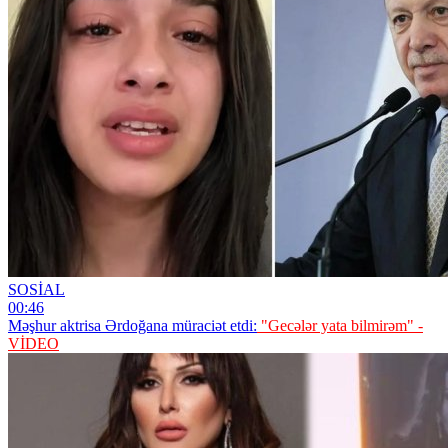
SOSİAL
00:46
Məşhur aktrisa Ərdoğana müraciət etdi:
"Gecələr yata bilmirəm" -
VİDEO