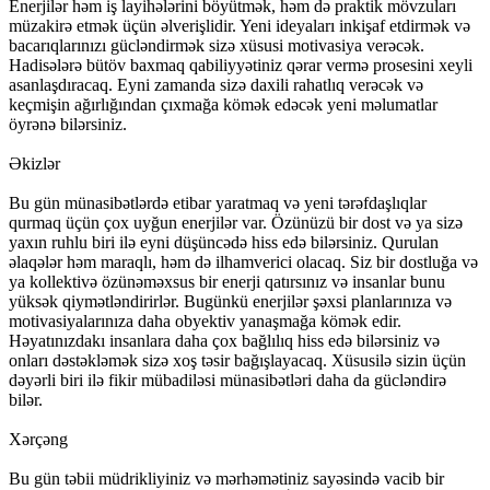
Enerjilər həm iş layihələrini böyütmək, həm də praktik mövzuları
müzakirə etmək üçün əlverişlidir. Yeni ideyaları inkişaf etdirmək və
bacarıqlarınızı gücləndirmək sizə xüsusi motivasiya verəcək.
Hadisələrə bütöv baxmaq qabiliyyətiniz qərar vermə prosesini xeyli
asanlaşdıracaq. Eyni zamanda sizə daxili rahatlıq verəcək və
keçmişin ağırlığından çıxmağa kömək edəcək yeni məlumatlar
öyrənə bilərsiniz.
Əkizlər
Bu gün münasibətlərdə etibar yaratmaq və yeni tərəfdaşlıqlar
qurmaq üçün çox uyğun enerjilər var. Özünüzü bir dost və ya sizə
yaxın ruhlu biri ilə eyni düşüncədə hiss edə bilərsiniz. Qurulan
əlaqələr həm maraqlı, həm də ilhamverici olacaq. Siz bir dostluğa və
ya kollektivə özünəməxsus bir enerji qatırsınız və insanlar bunu
yüksək qiymətləndirirlər. Bugünkü enerjilər şəxsi planlarınıza və
motivasiyalarınıza daha obyektiv yanaşmağa kömək edir.
Həyatınızdakı insanlara daha çox bağlılıq hiss edə bilərsiniz və
onları dəstəkləmək sizə xoş təsir bağışlayacaq. Xüsusilə sizin üçün
dəyərli biri ilə fikir mübadiləsi münasibətləri daha da gücləndirə
bilər.
Xərçəng
Bu gün təbii müdrikliyiniz və mərhəmətiniz sayəsində vacib bir