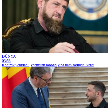
DÜNYA
03:56
Kadırov yenidən Çeçenistan rəhbərliyinə namizədliyini verdi