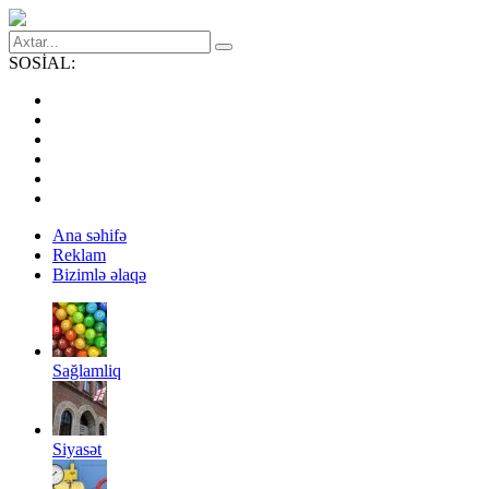
SOSİAL:
Ana səhifə
Reklam
Bizimlə əlaqə
Sağlamliq
Siyasət