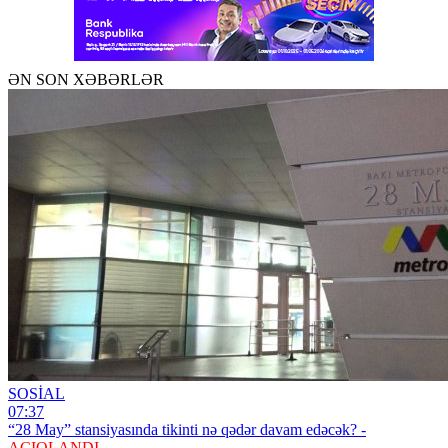
ƏN SON XƏBƏRLƏR
SOSİAL
07:37
“28 May” stansiyasında tikinti nə qədər davam edəcək? -
AÇIQLANDI