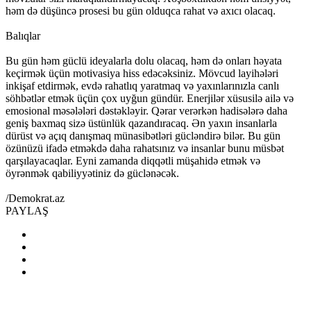
həm də düşüncə prosesi bu gün olduqca rahat və axıcı olacaq.
Balıqlar
Bu gün həm güclü ideyalarla dolu olacaq, həm də onları həyata
keçirmək üçün motivasiya hiss edəcəksiniz. Mövcud layihələri
inkişaf etdirmək, evdə rahatlıq yaratmaq və yaxınlarınızla canlı
söhbətlər etmək üçün çox uyğun gündür. Enerjilər xüsusilə ailə və
emosional məsələləri dəstəkləyir. Qərar verərkən hadisələrə daha
geniş baxmaq sizə üstünlük qazandıracaq. Ən yaxın insanlarla
dürüst və açıq danışmaq münasibətləri gücləndirə bilər. Bu gün
özünüzü ifadə etməkdə daha rahatsınız və insanlar bunu müsbət
qarşılayacaqlar. Eyni zamanda diqqətli müşahidə etmək və
öyrənmək qabiliyyətiniz də güclənəcək.
/Demokrat.az
PAYLAŞ