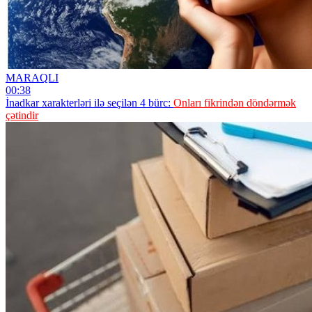
MARAQLI
00:38
İnadkar xarakterləri ilə seçilən 4 bürc:
Onları fikrindən döndərmək
çətindir