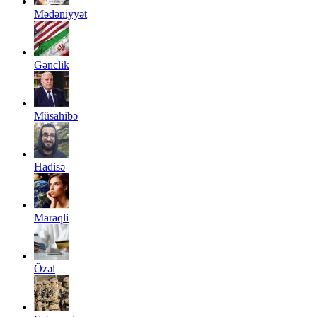
Mədəniyyət
Gənclik
Müsahibə
Hadisə
Maraqli
Özəl