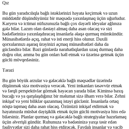
Qız
Bu gün yaradıcılıqla bağlı istəklərinizi həyata keçirmək və uzun
müddətdir düşündüyünüz bir məqsədə yaxınlaşmaq üçün uğurludur.
Karyera və ictimai nüfuzunuzla bağlı çox dəyərli ideyalar ağlınıza
gələ bilər. Lazım olan dəstəyi almaq daha asan olacaq və sizi
hədəflərinizə yaxınlaşdıracaq insanlarla əlaqə qurmaq mümkündür.
Münasibətlərdə açıq, rahat və isti enerji hiss olunur. Daxili
qorxularınızı aşaraq ürəyinizi açmaq münasibətləri daha da
gücləndirə bilər. Bəzi günlərdə narahatlıqlardan uzaq durmaq daha
doğru olur, amma bu gün onları həll etmək və üzərinə getmək üçün
güclü mövqedəsiniz.
Tərəzi
Bu gün böyük arzular və gələcəklə bağlı məqsədlər üzərində
düşünmək sizə motivasiya verəcək. Yeni imkanları təsəvvür etmək
və fərqli perspektivlər görmək həyəcan yarada bilər. Kiminsə baxış
bucağı və ya qarşılaşdığınız bir məlumat sizə ilham verə bilər. Zehni
inkişaf və yeni biliklər qazanmaq istəyi güclənir. İnsanlarla ortaq
nöqtə tapmaq daha asan olacaq. Özünüzü inkişaf etdirmək və
həyatınızda müsbət dəyişiklik etmək üçün güclü motivasiya hiss edə
bilərsiniz. Planlar qurmaq və gələcəklə bağlı strategiyalar hazırlamaq
üçün əlverişli gündür. Ruhunuza və bədəninizə yaxşı təsir edən
fəaliyyətlər sizi daha rahat hiss etdirəcək. Faydalı insanlar və vacib