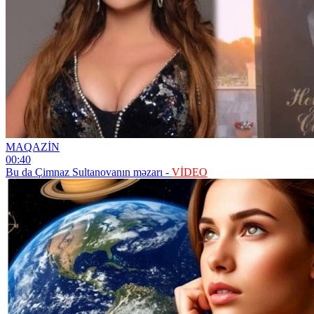
MAQAZİN
00:40
Bu da Çimnaz Sultanovanın məzarı -
VİDEO