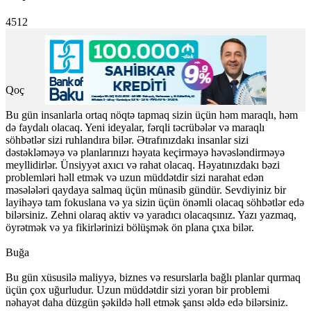
4512
Qoç
Bu gün insanlarla ortaq nöqtə tapmaq sizin üçün həm maraqlı, həm
də faydalı olacaq. Yeni ideyalar, fərqli təcrübələr və maraqlı
söhbətlər sizi ruhlandıra bilər. Ətrafınızdakı insanlar sizi
dəstəkləməyə və planlarınızı həyata keçirməyə həvəsləndirməyə
meyllidirlər. Ünsiyyət axıcı və rahat olacaq. Həyatınızdakı bəzi
problemləri həll etmək və uzun müddətdir sizi narahat edən
məsələləri qaydaya salmaq üçün münasib gündür. Sevdiyiniz bir
layihəyə tam fokuslana və ya sizin üçün önəmli olacaq söhbətlər edə
bilərsiniz. Zehni olaraq aktiv və yaradıcı olacaqsınız. Yazı yazmaq,
öyrətmək və ya fikirlərinizi bölüşmək ön plana çıxa bilər.
Buğa
Bu gün xüsusilə maliyyə, biznes və resurslarla bağlı planlar qurmaq
üçün çox uğurludur. Uzun müddətdir sizi yoran bir problemi
nəhayət daha düzgün şəkildə həll etmək şansı əldə edə bilərsiniz.