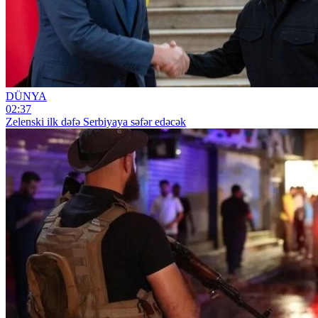
DÜNYA
02:37
Zelenski ilk dəfə Serbiyaya səfər edəcək