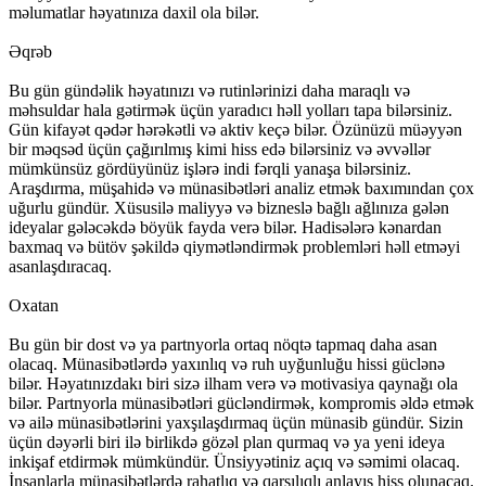
məlumatlar həyatınıza daxil ola bilər.
Əqrəb
Bu gün gündəlik həyatınızı və rutinlərinizi daha maraqlı və
məhsuldar hala gətirmək üçün yaradıcı həll yolları tapa bilərsiniz.
Gün kifayət qədər hərəkətli və aktiv keçə bilər. Özünüzü müəyyən
bir məqsəd üçün çağırılmış kimi hiss edə bilərsiniz və əvvəllər
mümkünsüz gördüyünüz işlərə indi fərqli yanaşa bilərsiniz.
Araşdırma, müşahidə və münasibətləri analiz etmək baxımından çox
uğurlu gündür. Xüsusilə maliyyə və bizneslə bağlı ağlınıza gələn
ideyalar gələcəkdə böyük fayda verə bilər. Hadisələrə kənardan
baxmaq və bütöv şəkildə qiymətləndirmək problemləri həll etməyi
asanlaşdıracaq.
Oxatan
Bu gün bir dost və ya partnyorla ortaq nöqtə tapmaq daha asan
olacaq. Münasibətlərdə yaxınlıq və ruh uyğunluğu hissi güclənə
bilər. Həyatınızdakı biri sizə ilham verə və motivasiya qaynağı ola
bilər. Partnyorla münasibətləri gücləndirmək, kompromis əldə etmək
və ailə münasibətlərini yaxşılaşdırmaq üçün münasib gündür. Sizin
üçün dəyərli biri ilə birlikdə gözəl plan qurmaq və ya yeni ideya
inkişaf etdirmək mümkündür. Ünsiyyətiniz açıq və səmimi olacaq.
İnsanlarla münasibətlərdə rahatlıq və qarşılıqlı anlayış hiss olunacaq.