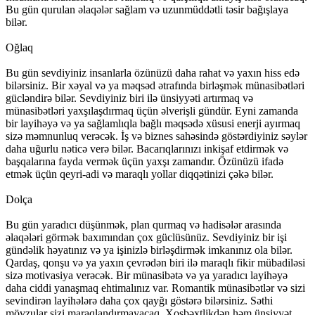
Bu gün qurulan əlaqələr sağlam və uzunmüddətli təsir bağışlaya
bilər.
Oğlaq
Bu gün sevdiyiniz insanlarla özünüzü daha rahat və yaxın hiss edə
bilərsiniz. Bir xəyal və ya məqsəd ətrafında birləşmək münasibətləri
gücləndirə bilər. Sevdiyiniz biri ilə ünsiyyəti artırmaq və
münasibətləri yaxşılaşdırmaq üçün əlverişli gündür. Eyni zamanda
bir layihəyə və ya sağlamlıqla bağlı məqsədə xüsusi enerji ayırmaq
sizə məmnunluq verəcək. İş və biznes sahəsində göstərdiyiniz səylər
daha uğurlu nəticə verə bilər. Bacarıqlarınızı inkişaf etdirmək və
başqalarına fayda vermək üçün yaxşı zamandır. Özünüzü ifadə
etmək üçün qeyri-adi və maraqlı yollar diqqətinizi çəkə bilər.
Dolça
Bu gün yaradıcı düşünmək, plan qurmaq və hadisələr arasında
əlaqələri görmək baxımından çox güclüsünüz. Sevdiyiniz bir işi
gündəlik həyatınız və ya işinizlə birləşdirmək imkanınız ola bilər.
Qardaş, qonşu və ya yaxın çevrədən biri ilə maraqlı fikir mübadiləsi
sizə motivasiya verəcək. Bir münasibətə və ya yaradıcı layihəyə
daha ciddi yanaşmaq ehtimalınız var. Romantik münasibətlər və sizi
sevindirən layihələrə daha çox qayğı göstərə bilərsiniz. Səthi
mövzular sizi maraqlandırmayacaq. Xoşbəxtlikdən həm ünsiyyət,