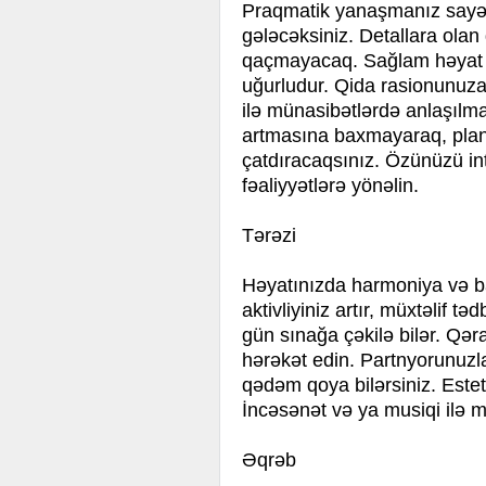
Praqmatik yanaşmanız sayəsi
gələcəksiniz. Detallara olan
qaçmayacaq. Sağlam həyat 
uğurludur. Qida rasionunuza fik
ilə münasibətlərdə anlaşılma
artmasına baxmayaraq, planl
çatdıracaqsınız. Özünüzü int
fəaliyyətlərə yönəlin.
Tərəzi
Həyatınızda harmoniya və ba
aktivliyiniz artır, müxtəlif tə
gün sınağa çəkilə bilər. Qəra
hərəkət edin. Partnyorunuzl
qədəm qoya bilərsiniz. Este
İncəsənət və ya musiqi ilə 
Əqrəb