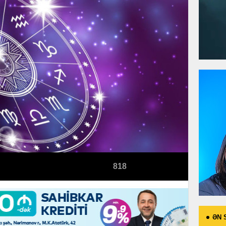
818
ƏN 