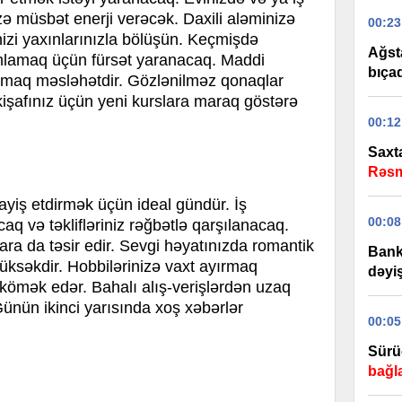
izə müsbət enerji verəcək. Daxili aləminizə
00:23
izi yaxınlarınızla bölüşün. Keçmişdə
Ağst
amlamaq üçün fürsət yaranacaq. Maddi
bıça
nmaq məsləhətdir. Gözlənilməz qonaqlar
nkişafınız üçün yeni kurslara maraq göstərə
00:12
Saxta
Rəsm
mayiş etdirmək üçün ideal gündür. İş
00:08
aq və təklifləriniz rəğbətlə qarşılanacaq.
ra da təsir edir. Sevgi həyatınızda romantik
Bank 
üksəkdir. Hobbilərinizə vaxt ayırmaq
dəyiş
ömək edər. Bahalı alış-verişlərdən uzaq
ünün ikinci yarısında xoş xəbərlər
00:05
Sürü
bağl