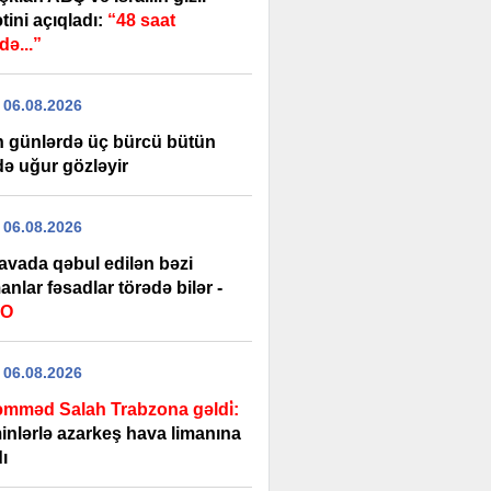
tini açıqladı:
“48 saat
də...”
 06.08.2026
n günlərdə üç bürcü bütün
də uğur gözləyir
 06.08.2026
havada qəbul edilən bəzi
nlar fəsadlar törədə bilər -
EO
 06.08.2026
mməd Salah Trabzona gəldi̇:
inlərlə azarkeş hava limanına
ı