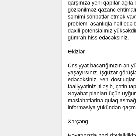
qarşınıza yeni qapılar açıla 
gözlənilməz qazanc ehtimalı
səmimi söhbətlər etmək vaxtı
problemi asanlıqla həll edə 
daxili potensialınız yüksək
gümrah hiss edəcəksiniz.
Əkizlər
Ünsiyyət bacarığınızın ən y
yaşayırsınız. İşgüzar görüşlə
edəcəksiniz. Yeni dostluqlar
fəaliyyətiniz itiləşib, çətin t
Səyahət planları üçün uyğun
məsləhətlərinə qulaq asmağı
informasiya yükündən qaçma
Xərçəng
Həyatınızda bəzi dəyişiklikl