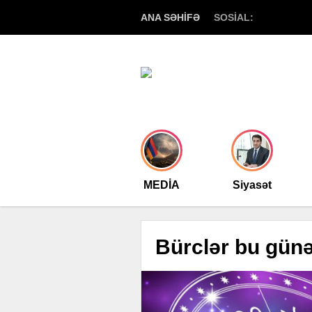
ANA SƏHİFƏ
SOSİAL:
MEDİA
Siyasət
Bürclər bu günə