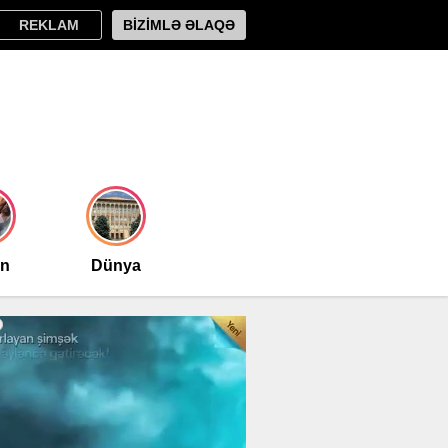
REKLAM
BİZİMLƏ ƏLAQƏ
an
Dünya