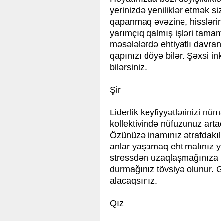
yerinizdə yeniliklər etmək s
qapanmaq əvəzinə, hisslərin
yarımçıq qalmış işləri tam
məsələlərdə ehtiyatlı davra
qapınızı döyə bilər. Şəxsi i
bilərsiniz.
Şir
Liderlik keyfiyyətlərinizi nü
kollektivində nüfuzunuz artac
Özünüzə inamınız ətrafdakıla
anlar yaşamaq ehtimalınız y
stressdən uzaqlaşmağınıza k
durmağınız tövsiyə olunur. G
alacaqsınız.
Qız