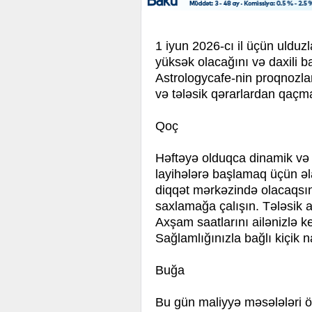
1 iyun 2026-cı il üçün ulduz
yüksək olacağını və daxili ba
Astrologycafe-nin proqnozla
və tələsik qərarlardan qaçma
Qoç
Həftəyə olduqca dinamik və e
layihələrə başlamaq üçün əla
diqqət mərkəzində olacaqsını
saxlamağa çalışın. Tələsik ad
Axşam saatlarını ailənizlə k
Sağlamlığınızla bağlı kiçik n
Buğa
Bu gün maliyyə məsələləri ön