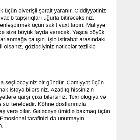
k üçün əlverişli şərait yaranır. Ciddiyyətiniz
acib tapşırıqları uğurla bitirəcəksiniz.
ənləşdirmək üçün sakit vaxt tapın. Maliyyə
də sizə böyük fayda verəcək. Yaşca böyük
arlanmağa çalışın. İşlə istirahət arasındakı
olsanız, gözlədiyiniz nəticələr tezliklə
ızla seçiləcəyiniz bir gündür. Cəmiyyət üçün
mək istəyə bilərsiniz. Azadlıq hissinizin
tlərə qarşı çıxa bilərsiniz. Texnologiya və
s siz tərəfdədir. Köhnə dostlarınızla
baş verə bilər. Gələcəyə ümidlə baxmaq üçün
. Emosional tərəfinizi də unutmayın,
n.