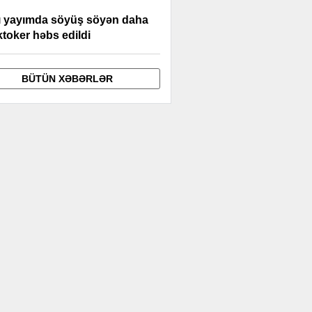
ı yayımda söyüş söyən daha
iktoker həbs edildi
BÜTÜN XƏBƏRLƏR