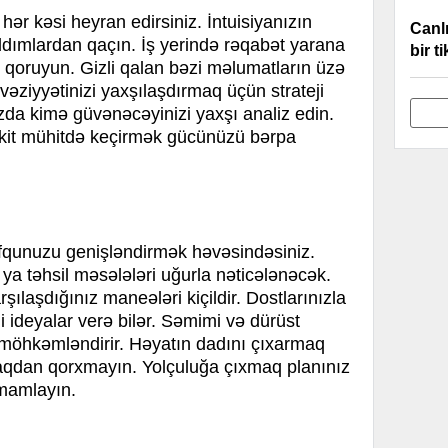
 hər kəsi heyran edirsiniz. İntuisiyanızın
Canl
ddımlardan qaçın. İş yerində rəqabət yarana
bir t
zı qoruyun. Gizli qalan bəzi məlumatların üzə
ziyyətinizi yaxşılaşdırmaq üçün strateji
ızda kimə güvənəcəyinizi yaxşı analiz edin.
kit mühitdə keçirmək gücünüzü bərpa
 ufqunuzu genişləndirmək həvəsindəsiniz.
və ya təhsil məsələləri uğurla nəticələnəcək.
şılaşdığınız maneələri kiçildir. Dostlarınızla
i ideyalar verə bilər. Səmimi və dürüst
 möhkəmləndirir. Həyatın dadını çıxarmaq
aqdan qorxmayın. Yolçuluğa çıxmaq planınız
amamlayın.