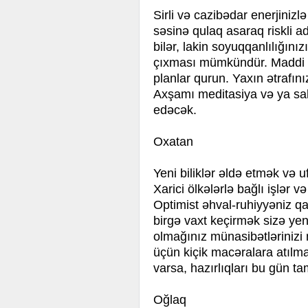
Sirli və cazibədar enerjinizlə
səsinə qulaq asaraq riskli a
bilər, lakin soyuqqanlılığını
çıxması mümkündür. Maddi və
planlar qurun. Yaxın ətrafın
Axşamı meditasiya və ya sa
edəcək.
Oxatan
Yeni biliklər əldə etmək və
Xarici ölkələrlə bağlı işlər 
Optimist əhval-ruhiyyəniz qar
birgə vaxt keçirmək sizə yen
olmağınız münasibətlərinizi
üçün kiçik macəralara atılm
varsa, hazırlıqları bu gün t
Oğlaq