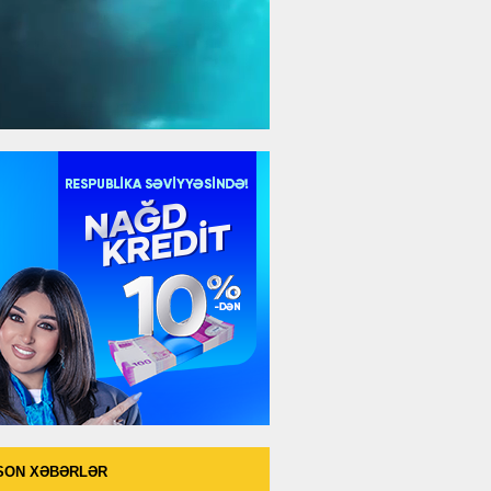
SON XƏBƏRLƏR