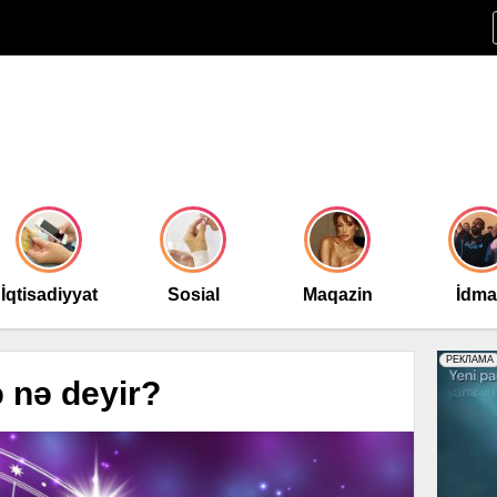
İqtisadiyyat
Sosial
Maqazin
İdm
 nə deyir?