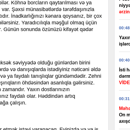
bilər. Köhnə borcların qaytarılması və ya
niyyə
 var. Şəxsi münasibətlərdə tərəfdaşınızla
ərzin
dır. İnadkarlığınızı kənara qoysanız, bir çox
bilərsiniz. Yaradıcılıqla məşğul olmaq üçün
00:48
dir. Günün sonunda özünüzü kifayət qədər
Yaxı
işlər
00:40
üksək səviyyədə olduğu günlərdən birini
rdə və danışıqlarda istədiyiniz nəticəni əldə
İsti 
 və ya faydalı tanışlıqlar gündəmdədir. Zehni
dərma
apşırıqların öhdəsindən asanlıqla gəlirsiniz.
VİD
 zamandır. Yaxın dostlarınızın
nız faydalı olar. Həddindən artıq
00:31
ğa çalışın.
Məhə
On m
axışd
ər etmək istəyi yaranacaq. Evinizdə və ya iş