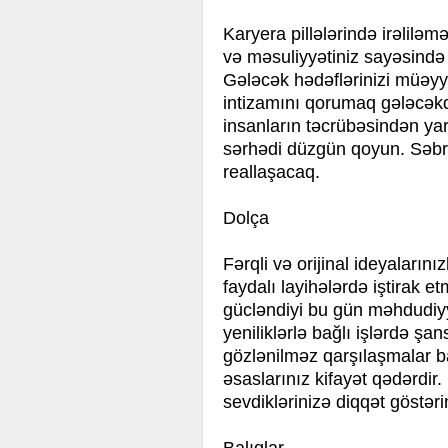
Karyera pillələrində irəliləmə
və məsuliyyətiniz sayəsində v
Gələcək hədəflərinizi müəyy
intizamını qorumaq gələcək
insanların təcrübəsindən yar
sərhədi düzgün qoyun. Səbrli 
reallaşacaq.
Dolça
Fərqli və orijinal ideyaların
faydalı layihələrdə iştirak et
gücləndiyi bu gün məhdudiyyə
yeniliklərlə bağlı işlərdə şan
gözlənilməz qarşılaşmalar 
əsaslarınız kifayət qədərdir
sevdiklərinizə diqqət göstəri