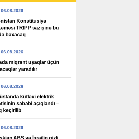
 06.08.2026
nistan Konstitusiya
əməsi TRIPP sazişinə bu
xdə baxacaq
 06.08.2026
ada miqrant uşaqlar üçün
acaqlar yaradılır
 06.08.2026
standa kütləvi elektrik
tisinin səbəbi açıqlandı –
 keçirilib
 06.08.2026
kian ABŞ və İsrailin gizli