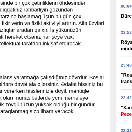
ndə bir çox çətinliklərin öhdəsindən
00:04
 diqqətiniz rəhbərliyin gözündən
Bürc
tərzinə başlamaq üçün bu gün çox
ir verin və fiziki aktivliyi artırın. Ailə üzvləri
zlıqlar aradan qalxır. İş yükünüzün
23:53
ı hərəkət etsəniz hər şeyə vaxt
Röyan
ellektual tərəfdən inkişaf etdirəcək
müddə
23:48
"Real
lans yaratmağa çalışdığınız dövrdür. Sosial
trans
dbirlərə dəvət ala bilərsiniz. Ədalət hissiniz bu
r verərkən hisslərinizlə deyil, məntiqlə
a olan münasibətlərdə yeni mərhələyə
23:42
tik zövqünüzün yüksək olduğu bir gündür.
"Xame
maraqlanmaq sizə ilham verəcək.
Peze
23:33