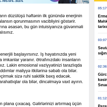
05:17
ların düzülüşü həftənin ilk günündə enerjinin
Ermə
lansın qorunmasının vacibliyini göstərir.
Məhk
rına əsasən, bu gün intuisiyanıza güvənməli
tari
lısınız.
03:07
Seut
sığın
nerjili başlayırsınız. İş həyatınızda yeni
 imkanlar yaranır. Ətrafınızdakı insanların
z. Lakin emosional vəziyyətinizi tarazlıqda
02:36
dımlar maliyyə itkilərinə səbəb ola bilər.
Gürcü
eçirmək sizə ruhi sakitlik bəxş edəcək.
kəsin
arahatlıqlar ola bilər, dincəlməyə vaxt ayırın.
Sınaq
01:12
 plana çıxacaq. Gəlirlərinizi artırmaq üçün
Pezeş