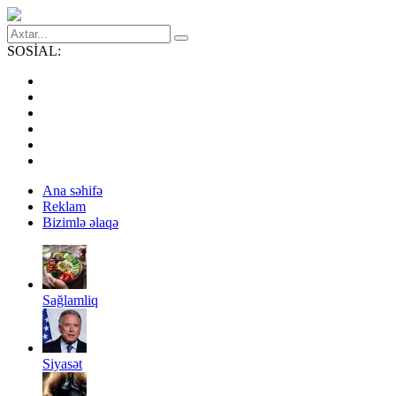
SOSİAL:
Ana səhifə
Reklam
Bizimlə əlaqə
Sağlamliq
Siyasət