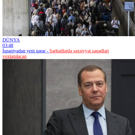
DÜNYA
03:48
İspaniyadan yeni qərar -
Sərhədlərdə şəxsiyyət sənədləri
yoxlanılacaq