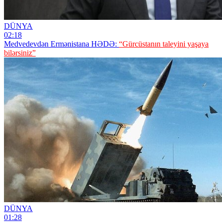
DÜNYA
02:18
Medvedevdən Ermənistana HƏDƏ:
“Gürcüstanın taleyini yaşaya
bilərsiniz”
DÜNYA
01:28