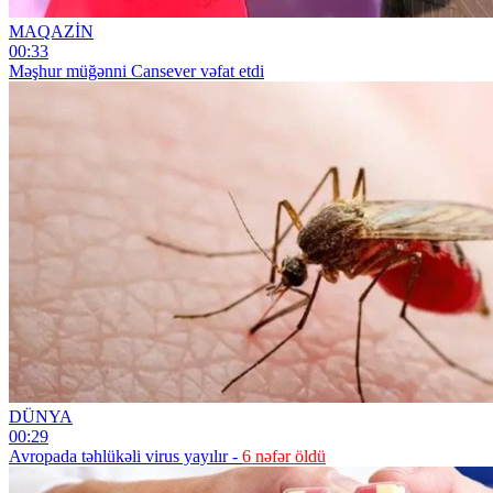
MAQAZİN
00:33
Məşhur müğənni Cansever vəfat etdi
DÜNYA
00:29
Avropada təhlükəli virus yayılır -
6 nəfər öldü