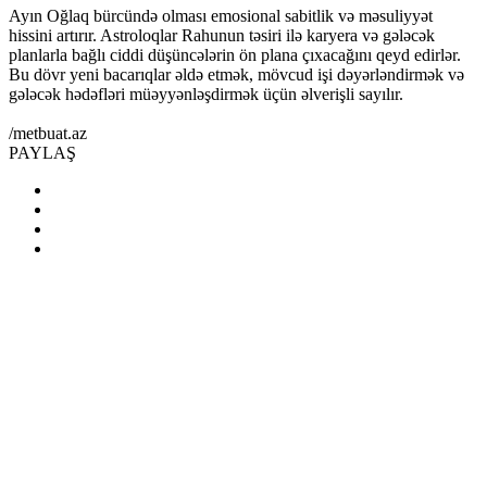
Ayın Oğlaq bürcündə olması emosional sabitlik və məsuliyyət
hissini artırır. Astroloqlar Rahunun təsiri ilə karyera və gələcək
planlarla bağlı ciddi düşüncələrin ön plana çıxacağını qeyd edirlər.
Bu dövr yeni bacarıqlar əldə etmək, mövcud işi dəyərləndirmək və
gələcək hədəfləri müəyyənləşdirmək üçün əlverişli sayılır.
/metbuat.az
PAYLAŞ