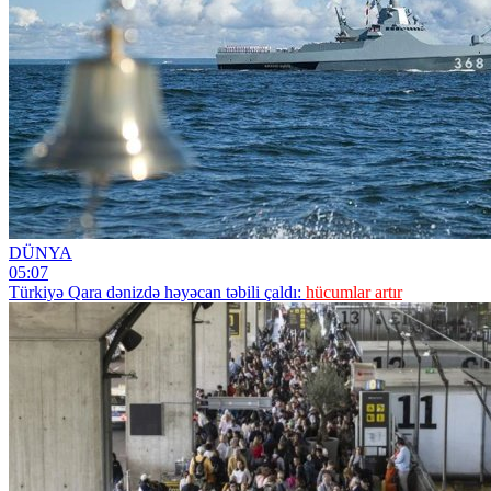
DÜNYA
05:07
Türkiyə Qara dənizdə həyəcan təbili çaldı:
hücumlar artır