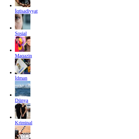
İqtisadiyyat
Sosial
Maqazin
İdman
Dünya
Kriminal