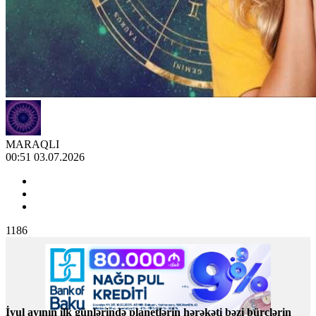
MARAQLI
00:51 03.07.2026
1186
İyul ayının ilk günlərində planetlərin hərəkəti bəzi bürclərin