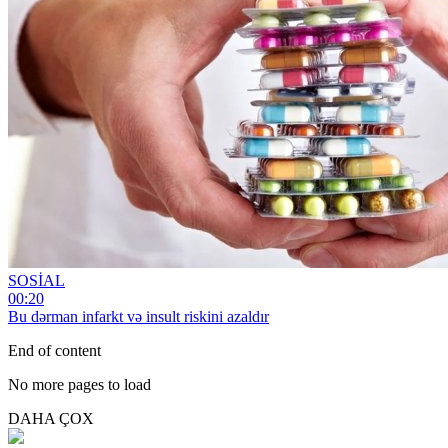
SOSİAL
00:20
Bu dərman infarkt və insult riskini azaldır
End of content
No more pages to load
DAHA ÇOX