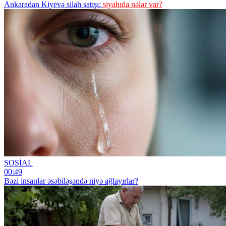
Ankaradan Kiyevə silah satışı:
siyahıda nələr var?
SOSİAL
00:49
Bəzi insanlar əsəbiləşəndə niyə ağlayırlar?