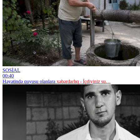
SOSİAL
00:40
Həyətində quyusu olanlara
xəbərdarlıq - İçdiyiniz su…