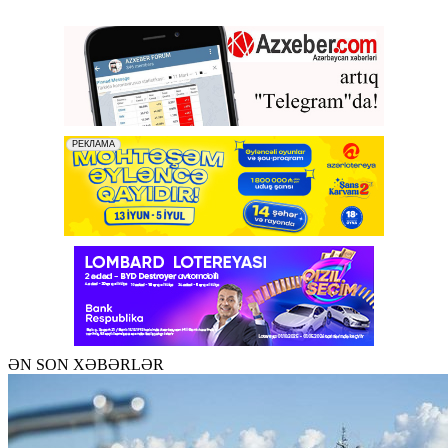
ƏN SON XƏBƏRLƏR