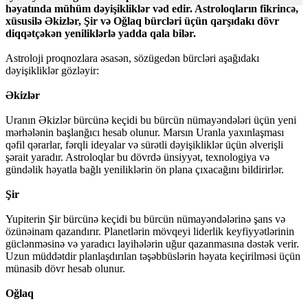
həyatında mühüm dəyişikliklər vəd edir. Astroloqların fikrincə,
xüsusilə Əkizlər, Şir və Oğlaq bürcləri üçün qarşıdakı dövr
diqqətçəkən yeniliklərlə yadda qala bilər.
Astroloji proqnozlara əsasən, sözügedən bürcləri aşağıdakı
dəyişikliklər gözləyir:
Əkizlər
Uranın Əkizlər bürcünə keçidi bu bürcün nümayəndələri üçün yeni
mərhələnin başlanğıcı hesab olunur. Marsın Uranla yaxınlaşması
qəfil qərarlar, fərqli ideyalar və sürətli dəyişikliklər üçün əlverişli
şərait yaradır. Astroloqlar bu dövrdə ünsiyyət, texnologiya və
gündəlik həyatla bağlı yeniliklərin ön plana çıxacağını bildirirlər.
Şir
Yupiterin Şir bürcünə keçidi bu bürcün nümayəndələrinə şans və
özünəinam qazandırır. Planetlərin mövqeyi liderlik keyfiyyətlərinin
güclənməsinə və yaradıcı layihələrin uğur qazanmasına dəstək verir.
Uzun müddətdir planlaşdırılan təşəbbüslərin həyata keçirilməsi üçün
münasib dövr hesab olunur.
Oğlaq