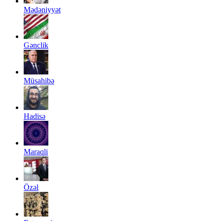
Mədəniyyət
Gənclik
Müsahibə
Hadisə
Maraqli
Özəl