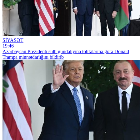
SİYASƏT
19:46
Azərbaycan Prezidenti sülh gündəliyinə töhfələrinə görə Donald
Trampa minnətdarlığını bildirib