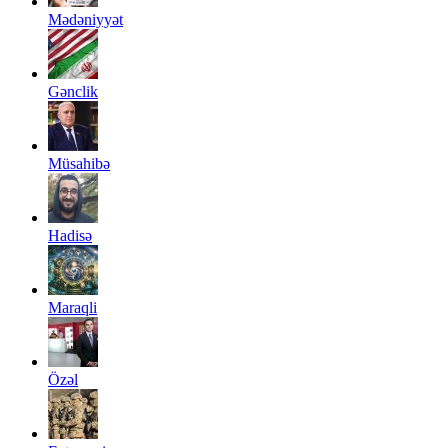
Mədəniyyət
Gənclik
Müsahibə
Hadisə
Maraqli
Özəl