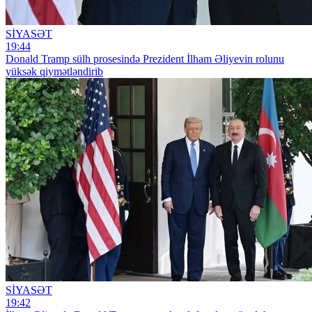
SİYASƏT
19:44
Donald Tramp sülh prosesində Prezident İlham Əliyevin rolunu
yüksək qiymətləndirib
SİYASƏT
19:42