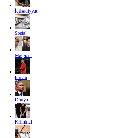
İqtisadiyyat
Sosial
Maqazin
İdman
Dünya
Kriminal