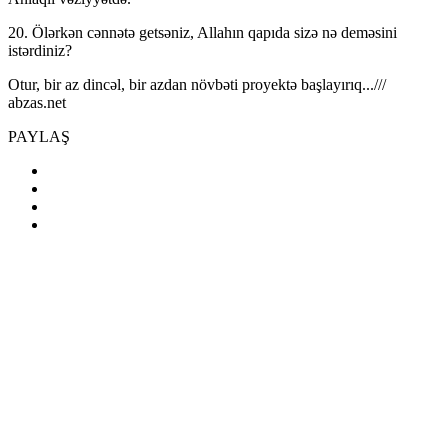
20. Ölərkən cənnətə getsəniz, Allahın qapıda sizə nə deməsini
istərdiniz?
Otur, bir az dincəl, bir azdan növbəti proyektə başlayırıq...///
abzas.net
PAYLAŞ