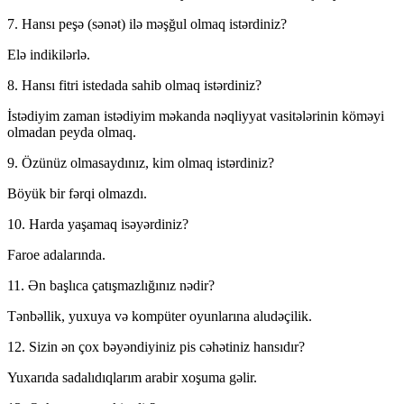
7. Hansı peşə (sənət) ilə məşğul olmaq istərdiniz?
Elə indikilərlə.
8. Hansı fitri istedada sahib olmaq istərdiniz?
İstədiyim zaman istədiyim məkanda nəqliyyat vasitələrinin köməyi
olmadan peyda olmaq.
9. Özünüz olmasaydınız, kim olmaq istərdiniz?
Böyük bir fərqi olmazdı.
10. Harda yaşamaq isəyərdiniz?
Faroe adalarında.
11. Ən başlıca çatışmazlığınız nədir?
Tənbəllik, yuxuya və kompüter oyunlarına aludəçilik.
12. Sizin ən çox bəyəndiyiniz pis cəhətiniz hansıdır?
Yuxarıda sadalıdıqlarım arabir xoşuma gəlir.