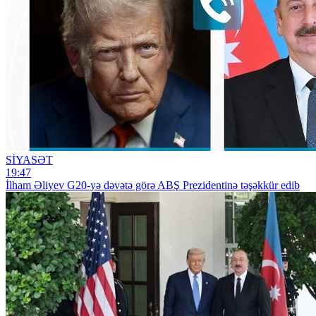
SİYASƏT
19:47
İlham Əliyev G20-yə dəvətə görə ABŞ Prezidentinə təşəkkür edib