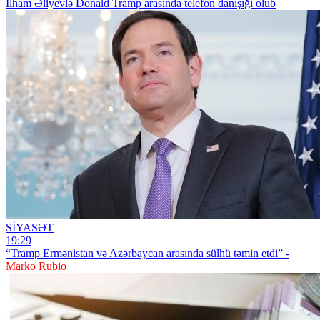
İlham Əliyevlə Donald Tramp arasında telefon danışığı olub
SİYASƏT
19:29
“Tramp Ermənistan və Azərbaycan arasında sülhü təmin etdi” -
Marko Rubio