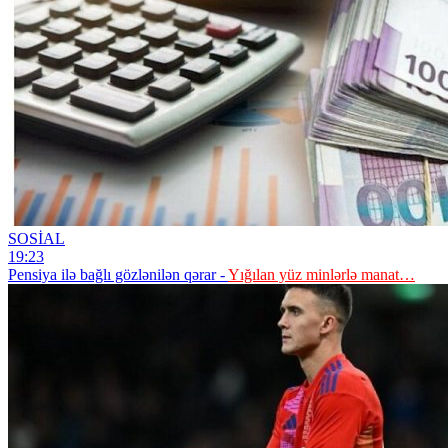
SOSİAL
19:23
Pensiya ilə bağlı gözlənilən qərar -
Yığılan yüz minlərlə manat…