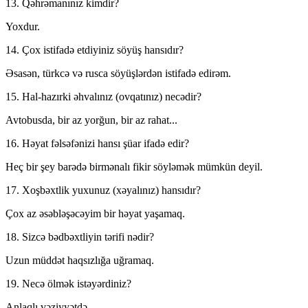
13. Qəhrəmanınız kimdir?
Yoxdur.
14. Çox istifadə etdiyiniz söyüş hansıdır?
Əsasən, türkcə və rusca söyüşlərdən istifadə edirəm.
15. Hal-hazırki əhvalınız (ovqatınız) necədir?
Avtobusda, bir az yorğun, bir az rahat...
16. Həyat fəlsəfənizi hansı şüar ifadə edir?
Heç bir şey barədə birmənalı fikir söyləmək mümkün deyil.
17. Xoşbəxtlik yuxunuz (xəyalınız) hansıdır?
Çox az əsəbləşəcəyim bir həyat yaşamaq.
18. Sizcə bədbəxtliyin tərifi nədir?
Uzun müddət haqsızlığa uğramaq.
19. Necə ölmək istəyərdiniz?
Anlaqlı vəziyyətdə.