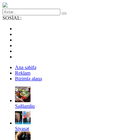
SOSİAL:
Ana səhifə
Reklam
Bizimlə əlaqə
Sağlamliq
Siyasət