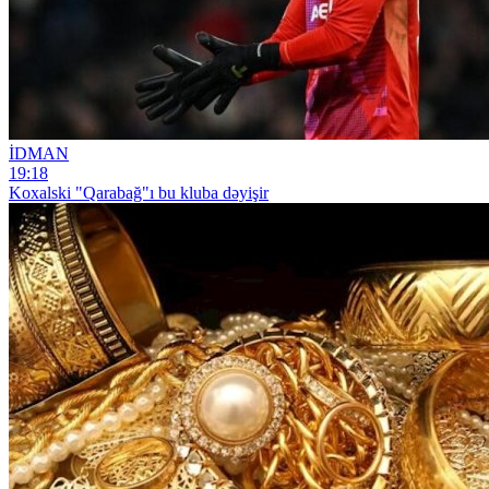
İDMAN
19:18
Koxalski "Qarabağ"ı bu kluba dəyişir