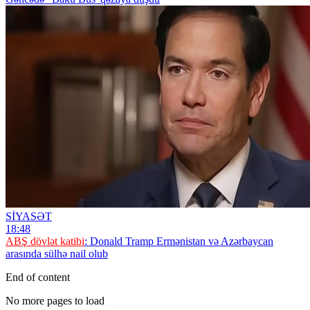
SİYASƏT
18:48
ABŞ dövlət katibi
: Donald Tramp Ermənistan və Azərbaycan
arasında sülhə nail olub
End of content
No more pages to load