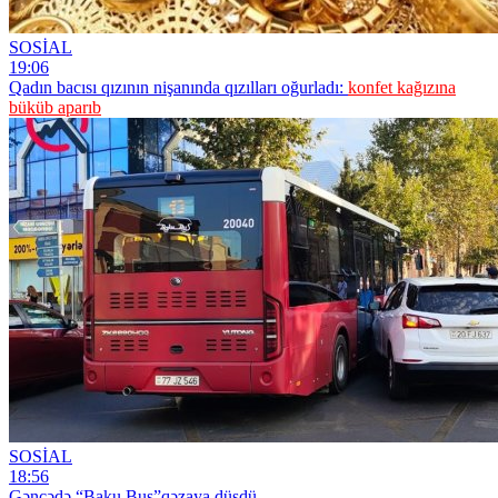
SOSİAL
19:06
Qadın bacısı qızının nişanında qızılları oğurladı:
konfet kağızına
büküb aparıb
SOSİAL
18:56
Gəncədə “Baku Bus”qəzaya düşdü