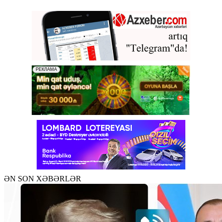
ƏN SON XƏBƏRLƏR