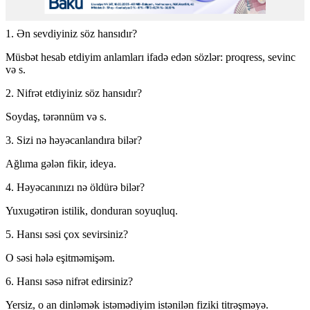
1. Ən sevdiyiniz söz hansıdır?
Müsbət hesab etdiyim anlamları ifadə edən sözlər: proqress, sevinc
və s.
2. Nifrət etdiyiniz söz hansıdır?
Soydaş, tərənnüm və s.
3. Sizi nə həyəcanlandıra bilər?
Ağlıma gələn fikir, ideya.
4. Həyəcanınızı nə öldürə bilər?
Yuxugətirən istilik, donduran soyuqluq.
5. Hansı səsi çox sevirsiniz?
O səsi hələ eşitməmişəm.
6. Hansı səsə nifrət edirsiniz?
Yersiz, o an dinləmək istəmədiyim istənilən fiziki titrəşməyə.