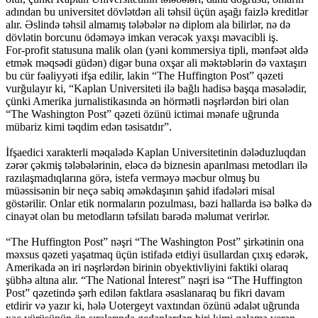
adından bu universitet dövlətdən ali təhsil üçün aşağı faizlə kreditlər
alır. Əslində təhsil almamış tələbələr nə diplom ala bilirlər, nə də
dövlətin borcunu ödəməyə imkan verəcək yaxşı məvacibli iş.
For-profit statusuna malik olan (yəni kommersiya tipli, mənfəət əldə
etmək məqsədi güdən) digər buna oxşar ali məktəblərin də vaxtaşırı
bu cür fəaliyyəti ifşa edilir, lakin “The Huffington Post” qəzeti
vurğulayır ki, “Kaplan Universiteti ilə bağlı hadisə başqa məsələdir,
çünki Amerika jurnalistikasında ən hörmətli nəşrlərdən biri olan
“The Washington Post” qəzeti özünü ictimai mənafe uğrunda
mübariz kimi təqdim edən təsisatdır”.
İfşaedici xarakterli məqalədə Kaplan Universitetinin dələduzluqdan
zərər çəkmiş tələbələrinin, eləcə də biznesin aparılması metodları ilə
razılaşmadıqlarına görə, istefa verməyə məcbur olmuş bu
müəssisənin bir neçə sabiq əməkdaşının şahid ifadələri misal
göstərilir. Onlar etik normaların pozulması, bəzi hallarda isə bəlkə də
cinayət olan bu metodların təfsilatı barədə məlumat verirlər.
“The Huffington Post” nəşri “The Washington Post” şirkətinin ona
məxsus qəzeti yaşatmaq üçün istifadə etdiyi üsullardan çıxış edərək,
Amerikada ən iri nəşrlərdən birinin obyektivliyini faktiki olaraq
şübhə altına alır. “The National İnterest” nəşri isə “The Huffington
Post” qəzetində şərh edilən faktlara əsaslanaraq bu fikri davam
etdirir və yazır ki, hələ Uotergeyt vaxtından özünü ədalət uğrunda