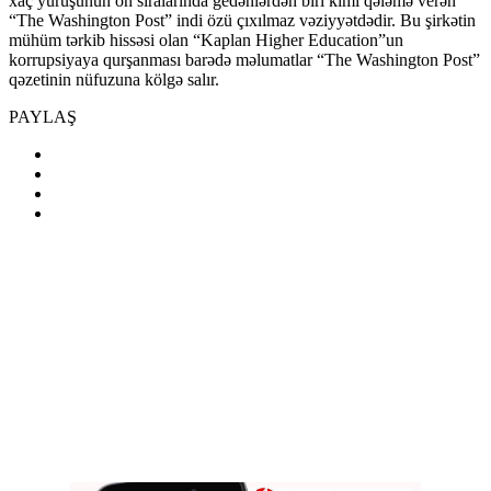
xaç yürüşünün ön sıralarında gedənlərdən biri kimi qələmə verən
“The Washington Post” indi özü çıxılmaz vəziyyətdədir. Bu şirkətin
mühüm tərkib hissəsi olan “Kaplan Higher Education”un
korrupsiyaya qurşanması barədə məlumatlar “The Washington Post”
qəzetinin nüfuzuna kölgə salır.
PAYLAŞ