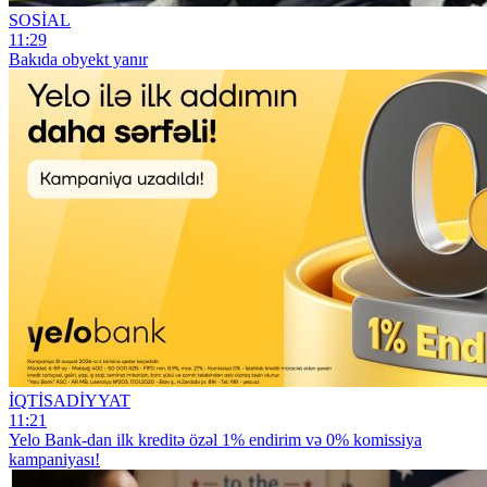
SOSİAL
11:29
Bakıda obyekt yanır
İQTİSADİYYAT
11:21
Yelo Bank-dan ilk kreditə özəl 1% endirim və 0% komissiya
kampaniyası!