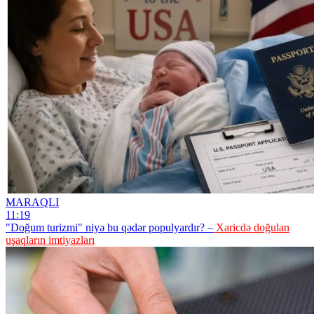
MARAQLI
11:19
"Doğum turizmi" niyə bu qədər populyardır? –
Xaricdə doğulan
uşaqların imtiyazları