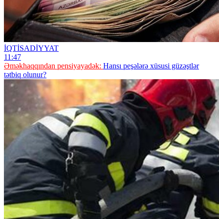
İQTİSADİYYAT
11:47
Əməkhaqqından pensiyayadək:
Hansı peşələrə xüsusi güzəştlər
tətbiq olunur?