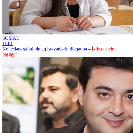
SOSİAL
11:01
Kolleclərə qəbul olmaq istəyənlərin diqqətinə –
İxtisas seçimi
başlayır