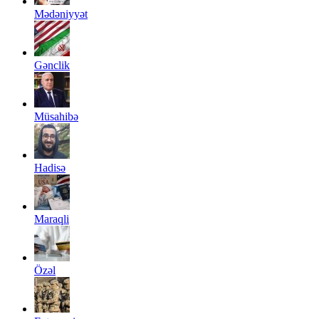
Mədəniyyət
Gənclik
Müsahibə
Hadisə
Maraqli
Özəl