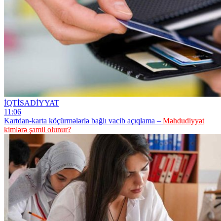
İQTİSADİYYAT
11:06
Kartdan-karta köçürmələrlə bağlı vacib açıqlama –
Məhdudiyyət
kimlərə şamil olunur?