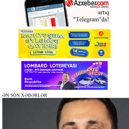
ƏN SON XƏBƏRLƏR