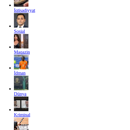
İqtisadiyyat
Sosial
Maqazin
İdman
Dünya
Kriminal