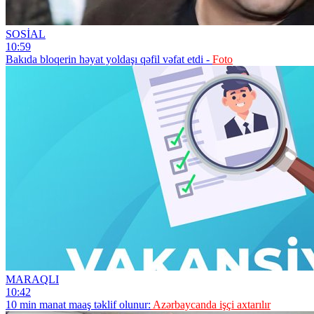
SOSİAL
10:59
Bakıda bloqerin həyat yoldaşı qəfil vəfat etdi -
Foto
MARAQLI
10:42
10 min manat maaş təklif olunur:
Azərbaycanda işçi axtarılır