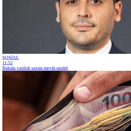
SOSİAL
11:52
Bakıda vəzifəli şəxsin meyiti tapıldı