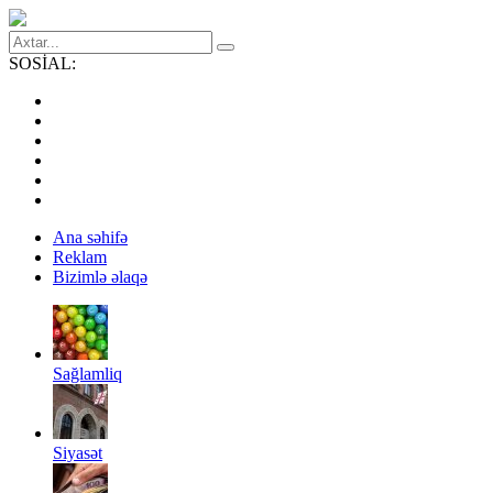
SOSİAL:
Ana səhifə
Reklam
Bizimlə əlaqə
Sağlamliq
Siyasət