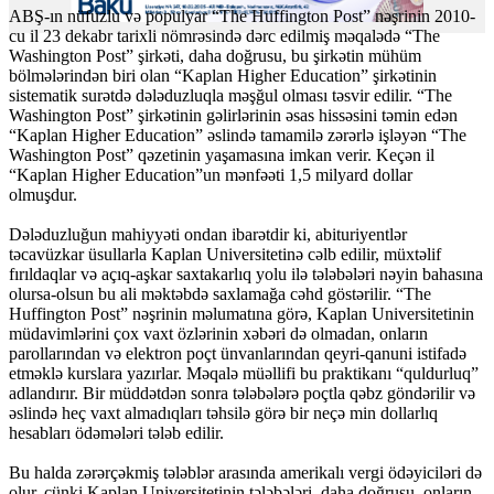
ABŞ-ın nüfuzlu və populyar “The Huffington Post” nəşrinin 2010-
cu il 23 dekabr tarixli nömrəsində dərc edilmiş məqalədə “The
Washington Post” şirkəti, daha doğrusu, bu şirkətin mühüm
bölmələrindən biri olan “Kaplan Higher Education” şirkətinin
sistematik surətdə dələduzluqla məşğul olması təsvir edilir. “The
Washington Post” şirkətinin gəlirlərinin əsas hissəsini təmin edən
“Kaplan Higher Education” əslində tamamilə zərərlə işləyən “The
Washington Post” qəzetinin yaşamasına imkan verir. Keçən il
“Kaplan Higher Education”un mənfəəti 1,5 milyard dollar
olmuşdur.
Dələduzluğun mahiyyəti ondan ibarətdir ki, abituriyentlər
təcavüzkar üsullarla Kaplan Universitetinə cəlb edilir, müxtəlif
fırıldaqlar və açıq-aşkar saxtakarlıq yolu ilə tələbələri nəyin bahasına
olursa-olsun bu ali məktəbdə saxlamağa cəhd göstərilir. “The
Huffington Post” nəşrinin məlumatına görə, Kaplan Universitetinin
müdavimlərini çox vaxt özlərinin xəbəri də olmadan, onların
parollarından və elektron poçt ünvanlarından qeyri-qanuni istifadə
etməklə kurslara yazırlar. Məqalə müəllifi bu praktikanı “quldurluq”
adlandırır. Bir müddətdən sonra tələbələrə poçtla qəbz göndərilir və
əslində heç vaxt almadıqları təhsilə görə bir neçə min dollarlıq
hesabları ödəmələri tələb edilir.
Bu halda zərərçəkmiş tələblər arasında amerikalı vergi ödəyiciləri də
olur, çünki Kaplan Universitetinin tələbələri, daha doğrusu, onların