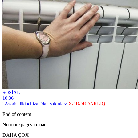
SOSİAL
10:36
“Azəristiliktəchizat”dan sakinlərə
XƏBƏRDARLIQ
End of content
No more pages to load
DAHA ÇOX