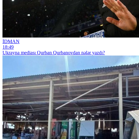
İDMAN
18:49
Ukrayna mediası Qurban Qurbanovdan nələr yazdı?