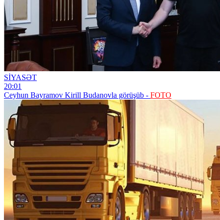
SİYASƏT
20:01
Ceyhun Bayramov Kirill Budanovla görüşüb -
FOTO