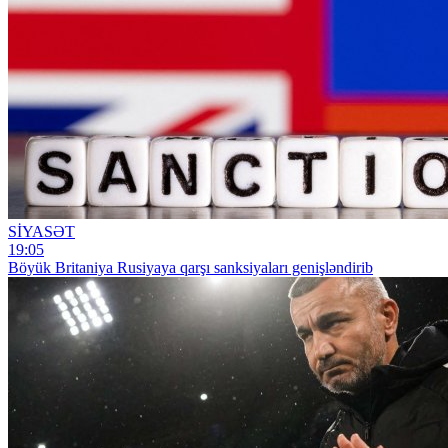
SİYASƏT
19:05
Böyük Britaniya Rusiyaya qarşı sanksiyaları genişləndirib