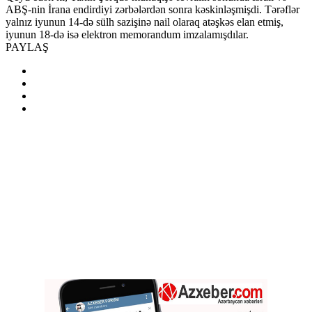
ABŞ-nin İrana endirdiyi zərbələrdən sonra kəskinləşmişdi. Tərəflər
yalnız iyunun 14-də sülh sazişinə nail olaraq atəşkəs elan etmiş,
iyunun 18-də isə elektron memorandum imzalamışdılar.
PAYLAŞ