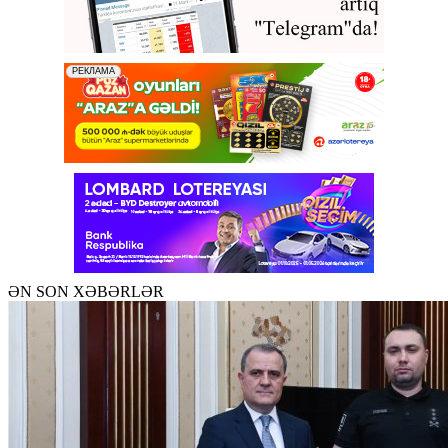
ƏN SON XƏBƏRLƏR