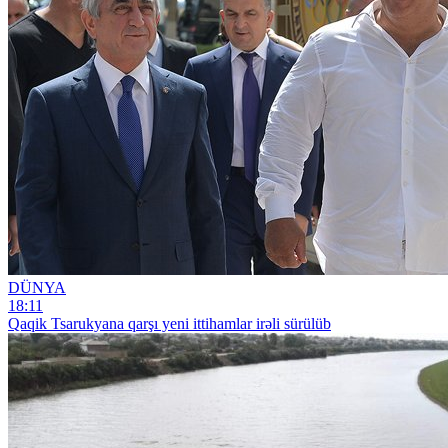
DÜNYA
18:11
Qaqik Tsarukyana qarşı yeni ittihamlar irəli sürülüb