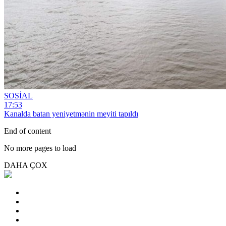
SOSİAL
17:53
Kanalda batan yeniyetmənin meyiti tapıldı
End of content
No more pages to load
DAHA ÇOX