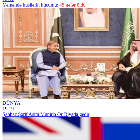
Yəməndə husilərin hücumu:
45 nəfər öldü
DÜNYA
19:19
Şahbaz Şərif Asim Munirlə Ər-Riyada gedir