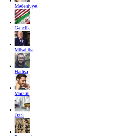
Mədəniyyət
Gənclik
Müsahibə
Hadisə
Maraqli
Özəl