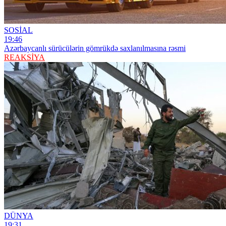
SOSİAL
19:46
Azərbaycanlı sürücülərin gömrükdə saxlanılmasına rəsmi
REAKSİYA
DÜNYA
19:31