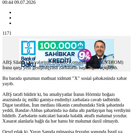
00:44 09.07.2026
1171
ABŞ Silahlı Qüvvələrinin Mərkəzi Komandanlığı (CENTCOM)
İrana qarşı yeni genişmiqyaslı zərbələrin başladığını açıqlayıb.
Bu barədə qurumun mətbuat xidməti "X" sosial şəbəkəsində xəbər
yayıb.
ABŞ tərəfi bildirir ki, bu əməliyyatlar İranın Hörmüz boğazı
ərazisində üç mülki gəmiyə endirdiyi zərbələrə cavab tədbiridir.
Digər tərəfdən, İran mediası ölkənin cənubundakı Sirik şəhərində
yeddi, Bəndər-Abbas şəhərində isə daha altı partlayışın baş verdiyini
bildirib. Zərbələrin nəticələri barədə hələlik ətraflı məlumat yoxdur.
Xəsarət alanlarla bağlı da hər hansı bir məlumat daxil olmayıb.
Qeyd edək ki, Yaxın Şərqdə münaqişə fevralın sonunda İsrail və