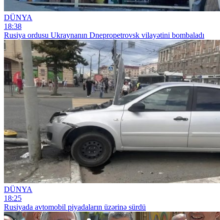
DÜNYA
18:38
Rusiya ordusu Ukraynanın Dnepropetrovsk vilayətini bombaladı
DÜNYA
18:25
Rusiyada avtomobil piyadaların üzərinə sürdü