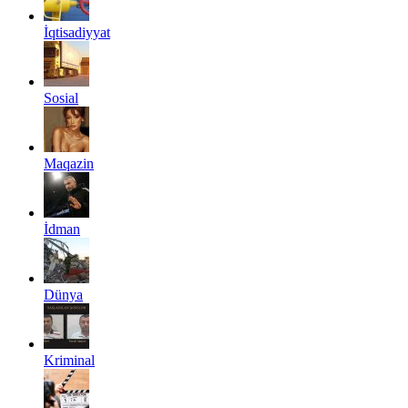
İqtisadiyyat
Sosial
Maqazin
İdman
Dünya
Kriminal