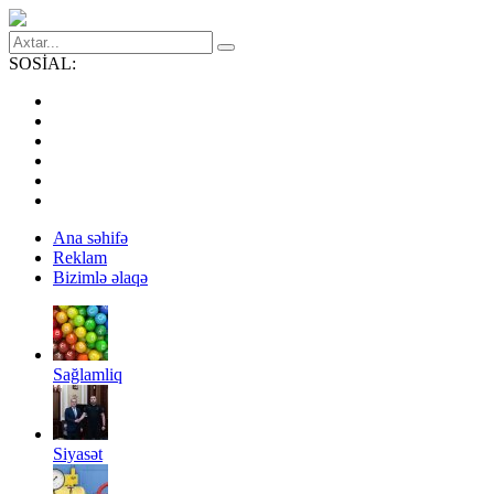
SOSİAL:
Ana səhifə
Reklam
Bizimlə əlaqə
Sağlamliq
Siyasət