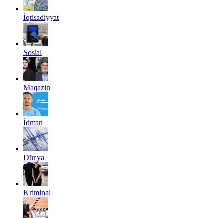
İqtisadiyyat
Sosial
Maqazin
İdman
Dünya
Kriminal