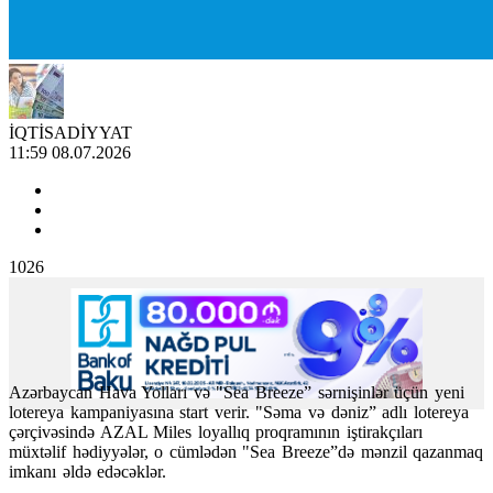
İQTİSADİYYAT
11:59 08.07.2026
1026
Azərbaycan Hava Yolları və "Sea Breeze” sərnişinlər üçün yeni
lotereya kampaniyasına start verir. "Səma və dəniz” adlı lotereya
çərçivəsində
AZAL Miles loyallıq proqramının iştirakçıları
müxtəlif hədiyyələr, o cümlədən "Sea Breeze”də mənzil qazanmaq
imkanı əldə edəcəklər.