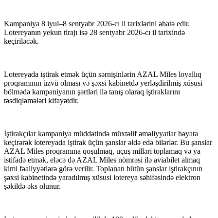
Kampaniya 8 iyul–8 sentyabr 2026-cı il tarixlərini əhatə edir.
Lotereyanın yekun tirajı isə 28 sentyabr 2026-cı il tarixində
keçiriləcək.
Lotereyada iştirak etmək üçün sərnişinlərin AZAL Miles loyallıq
proqramının üzvü olması və şəxsi kabinetdə yerləşdirilmiş xüsusi
bölmədə kampaniyanın şərtləri ilə tanış olaraq iştiraklarını
təsdiqləmələri kifayətdir.
İştirakçılar kampaniya müddətində müxtəlif əməliyyatlar həyata
keçirərək lotereyada iştirak üçün şanslar əldə edə bilərlər. Bu şanslar
AZAL Miles proqramına qoşulmaq, uçuş milləri toplamaq və ya
istifadə etmək, eləcə də AZAL Miles nömrəsi ilə aviabilet almaq
kimi fəaliyyətlərə görə verilir. Toplanan bütün şanslar iştirakçının
şəxsi kabinetində yaradılmış xüsusi lotereya səhifəsində elektron
şəkildə əks olunur.