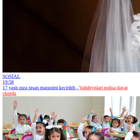
SOSİAL
19:58
17 yaşlı qıza nişan mərasimi keçirildi -
Valideynləri polisə dəvət
olundu