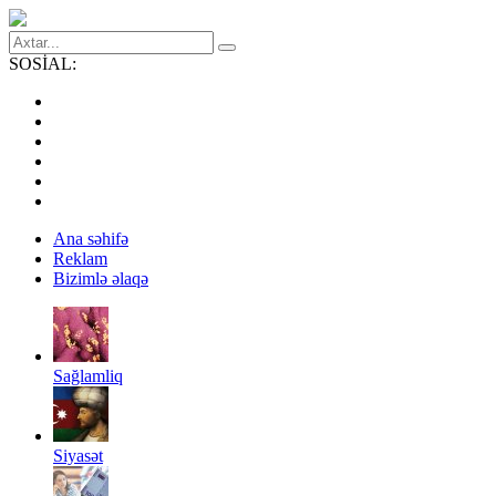
SOSİAL:
Ana səhifə
Reklam
Bizimlə əlaqə
Sağlamliq
Siyasət