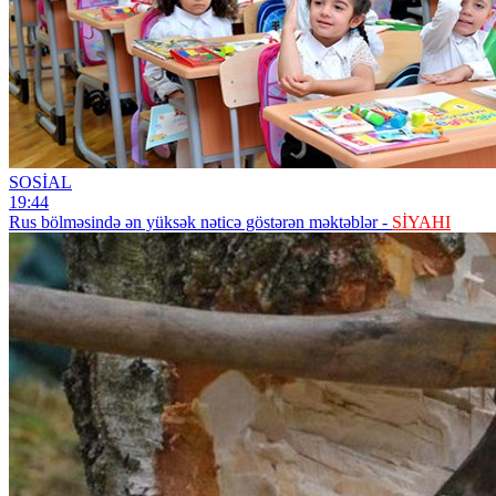
SOSİAL
19:44
Rus bölməsində ən yüksək nəticə göstərən məktəblər -
SİYAHI