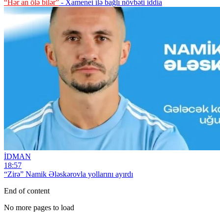
“Hər an ölə bilər”
- Xamenei ilə bağlı növbəti iddia
İDMAN
18:57
“Zirə” Namik Ələskərovla yollarını ayırdı
End of content
No more pages to load