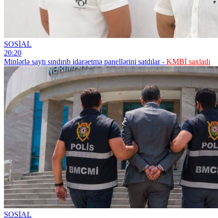
SOSİAL
20:20
Minlərlə saytı sındırıb idarəetmə panellərini satdılar -
KMBİ saxladı
SOSİAL