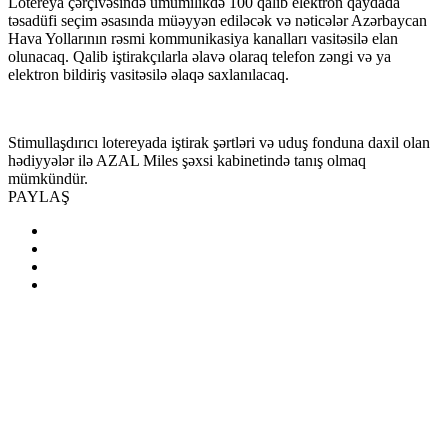
Lotereya çərçivəsində ümumilikdə 100 qalib elektron qaydada
təsadüfi seçim əsasında müəyyən ediləcək və nəticələr Az
ərbaycan
Hava Yolların
ın rəsmi kommunikasiya kanalları vasitəsilə elan
olunacaq. Qalib iştirakçılarla əlavə olaraq telefon zəngi və ya
elektron bildiriş vasitəsilə əlaqə saxlanılacaq.
Stimullaşdırıcı lotereyada iştirak şərtləri və uduş fonduna daxil olan
hədiyyələr ilə AZAL Miles şəxsi kabinetində tanış olmaq
mümkündür.
PAYLAŞ