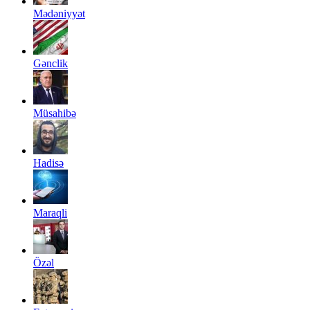
Mədəniyyət
Gənclik
Müsahibə
Hadisə
Maraqli
Özəl