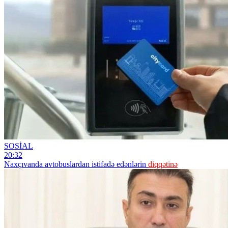
SOSİAL
20:32
Naxçıvanda avtobuslardan istifadə edənlərin
diqqətinə