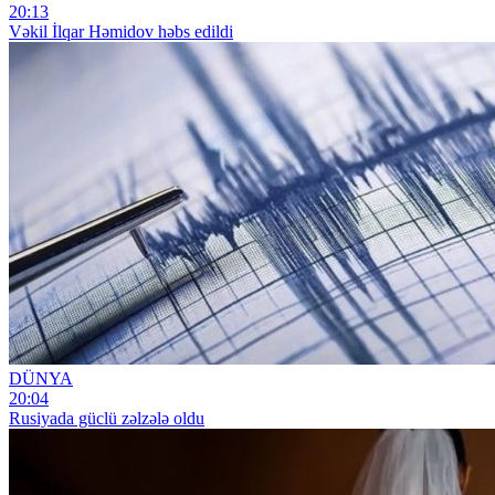
20:13
Vəkil İlqar Həmidov həbs edildi
DÜNYA
20:04
Rusiyada güclü zəlzələ oldu