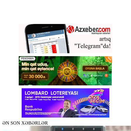
ƏN SON XƏBƏRLƏR