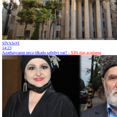
SİYASƏT
14:23
Azərbaycanın neçə ölkədə səfirliyi var? -
XİN-dən açıqlama