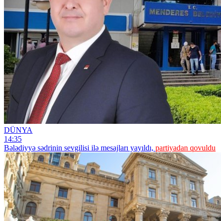
DÜNYA
14:35
Bələdiyyə sədrinin sevgilisi ilə mesajları yayıldı,
partiyadan qovuldu