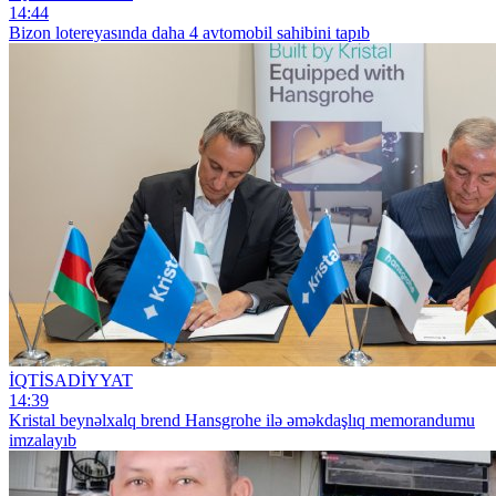
14:44
Bizon lotereyasında daha 4 avtomobil sahibini tapıb
İQTİSADİYYAT
14:39
Kristal beynəlxalq brend Hansgrohe ilə əməkdaşlıq memorandumu
imzalayıb