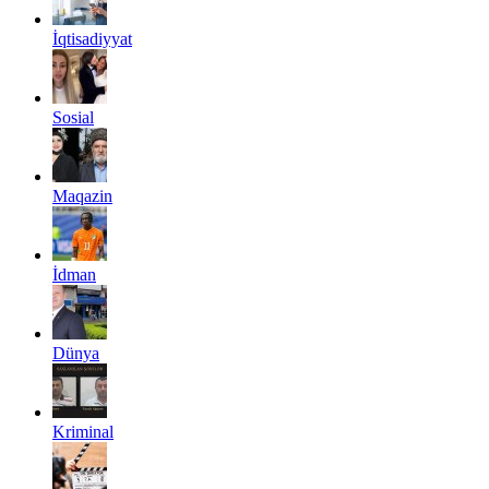
İqtisadiyyat
Sosial
Maqazin
İdman
Dünya
Kriminal