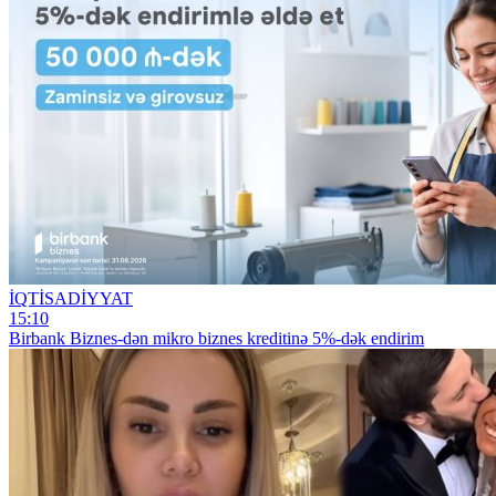
İQTİSADİYYAT
15:10
Birbank Biznes-dən mikro biznes kreditinə 5%-dək endirim