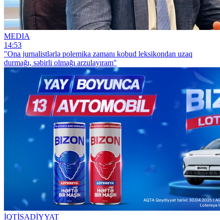
MEDIA
14:53
"Ona jurnalistlərlə polemika zamanı kobud leksikondan uzaq
durmağı, səbirli olmağı arzulayıram"
İQTİSADİYYAT