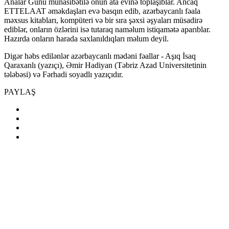
Analar Günü münasibətilə onun ata evinə toplaşıblar. Ancaq
ETTELAAT əməkdaşları evə basqın edib, azərbaycanlı fəala
məxsus kitabları, kompüteri və bir sıra şəxsi əşyaları müsadirə
ediblər, onların özlərini isə tutaraq naməlum istiqamətə aparıblar.
Hazırda onların harada saxlanıldıqları məlum deyil.
Digər həbs edilənlər azərbaycanlı mədəni fəallar - Aşıq İsaq
Qaraxanlı (yazıçı), Əmir Hadiyan (Təbriz Azad Universitetinin
tələbəsi) və Fərhadi soyadlı yazıçıdır.
PAYLAŞ