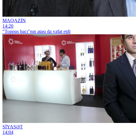
MAQAZİN
14:20
"Toppuş bacı"nın atası da vəfat etdi
SİYASƏT
14:04