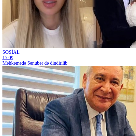
SOSİAL
15:09
Məhkəmədə Sənubər də dindirilib