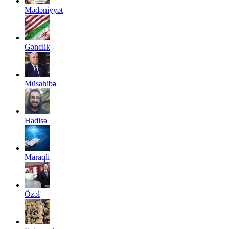
Mədəniyyət
Gənclik
Müsahibə
Hadisə
Maraqli
Özəl