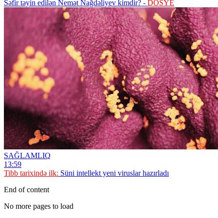
Səfir təyin edilən Nemət Nağdəliyev kimdir? -
DOSYE
SAĞLAMLIQ
13:59
Tibb tarixində ilk:
Süni intellekt yeni viruslar hazırladı
End of content
No more pages to load