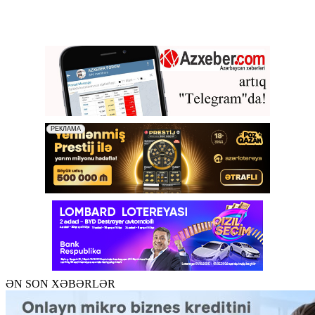
ƏN SON XƏBƏRLƏR