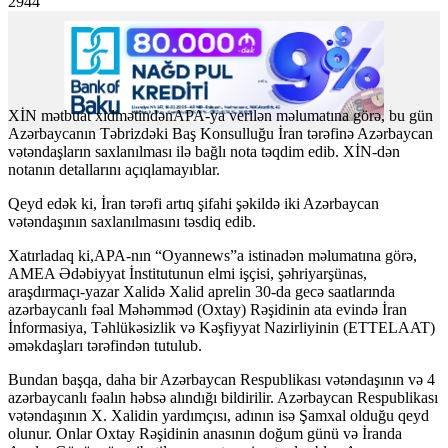
2944
XİN mətbuat xidmətindənAPA-ya verilən məlumatına görə, bu gün
Azərbaycanın Təbrizdəki Baş Konsulluğu İran tərəfinə Azərbaycan
vətəndaşların saxlanılması ilə bağlı nota təqdim edib. XİN-dən
notanın detallarını açıqlamayıblar.
Qeyd edək ki, İran tərəfi artıq şifahi şəkildə iki Azərbaycan
vətəndaşının saxlanılmasını təsdiq edib.
Xatırladaq ki,APA-nın “Oyannews”a istinadən məlumatına görə,
AMEA Ədəbiyyat İnstitutunun elmi işçisi, şəhriyarşünas,
araşdırmaçı-yazar Xalidə Xalid aprelin 30-da gecə saatlarında
azərbaycanlı fəal Məhəmməd (Oxtay) Rəşidinin ata evində İran
İnformasiya, Təhlükəsizlik və Kəşfiyyat Nazirliyinin (ETTELAAT)
əməkdaşları tərəfindən tutulub.
Bundan başqa, daha bir Azərbaycan Respublikası vətəndaşının və 4
azərbaycanlı fəalın həbsə alındığı bildirilir. Azərbaycan Respublikası
vətəndaşının X. Xalidin yardımçısı, adının isə Şamxal olduğu qeyd
olunur. Onlar Oxtay Rəşidinin anasının doğum günü və İranda