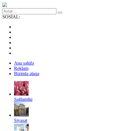
SOSİAL:
Ana səhifə
Reklam
Bizimlə əlaqə
Sağlamliq
Siyasət