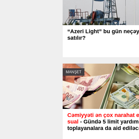
“Azeri Light” bu gün neçə
satılır?
MANŞET
Cəmiyyəti ən çox narahat 
sual
- Gündə 5 limit yardım
toplayanalara da aid edilə