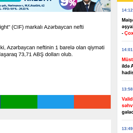
14:12
Məişə
əşya
ight" (CIF) markalı Azərbaycan nefti
-
Çoxl
, Azərbaycan neftinin 1 barelə olan qiyməti
14:01
laşaraq 73,71 ABŞ dolları olub.
Müst
ildə
hadi
13:58
Valid
səhv
gələc
13:49