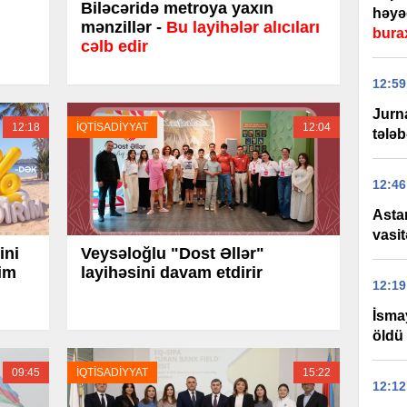
Biləcəridə metroya yaxın
həyə
mənzillər -
Bu layihələr alıcıları
bura
cəlb edir
12:59
Jurn
12:18
İQTİSADİYYAT
12:04
tələb
12:46
Asta
vasit
ini
Veysəloğlu "Dost Əllər"
rim
layihəsini davam etdirir
12:19
İsma
öldü
09:45
İQTİSADİYYAT
15:22
12:12