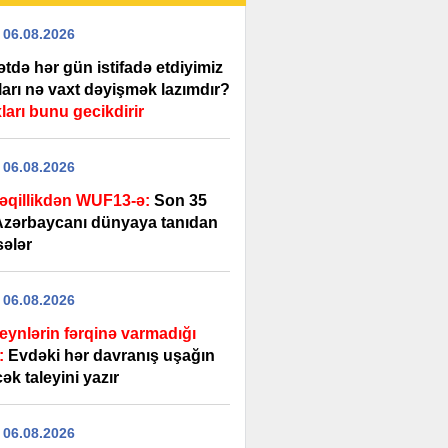
 06.08.2026
tdə hər gün istifadə etdiyimiz
ları nə vaxt dəyişmək lazımdır?
arı bunu gecikdirir
 06.08.2026
əqillikdən WUF13-ə:
Son 35
 Azərbaycanı dünyaya tanıdan
sələr
 06.08.2026
eynlərin fərqinə varmadığı
:
Evdəki hər davranış uşağın
ək taleyini yazır
 06.08.2026