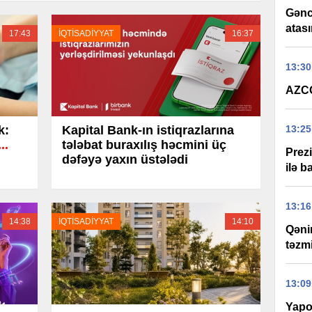
Gənc
atası
17:43
İQTİSADİYYAT
16:37
13:30
AZCO
13:25
k:
Kapital Bank-ın istiqrazlarına
..
tələbat buraxılış həcmini üç
Prez
dəfəyə yaxın üstələdi
ilə b
13:16
14:38
İQTİSADİYYAT
14:10
Qəni
təzm
13:09
Yapo