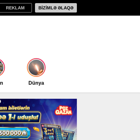
REKLAM
BİZİMLƏ ƏLAQƏ
an
Dünya