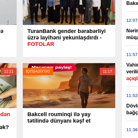
Bakıd
12:07
Nəri
yə
TuranBank gender bərabərliyi
üzrə layihəni yekunlaşdırdı -
müqav
FOTOLAR
11:57
Vahi
veril
12:21
İQTİSADİYYAT
11:17
açıq
11:52
Dövl
bağç
edən
Bakcell rouminqi ilə yay
tətilində dünyanı kəşf et
cək?
11:36