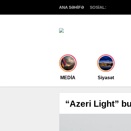
ANA SƏHİFƏ
SOSİAL:
MEDİA
Siyasət
“Azeri Light” b