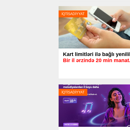
İQTİSADİYYAT
Kart limitləri ilə bağlı yenili
Bir il ərzində 20 min manat.
İQTİSADİYYAT