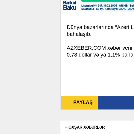
Dünya bazarlarında "Azeri L
bahalaşıb.
AZXEBER.COM xəbər verir ki
0,78 dollar və ya 1,1% baha
PAYLAŞ
OXŞAR XƏBƏRLƏR