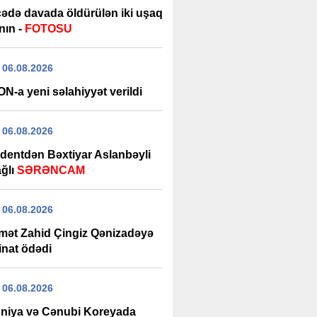
ədə davada öldürülən iki uşaq
nın -
FOTOSU
 06.08.2026
N-a yeni səlahiyyət verildi
 06.08.2026
identdən Bəxtiyar Aslanbəyli
ağlı
SƏRƏNCAM
 06.08.2026
mət Zahid Çingiz Qənizadəyə
inat ödədi
 06.08.2026
niya və Cənubi Koreyada