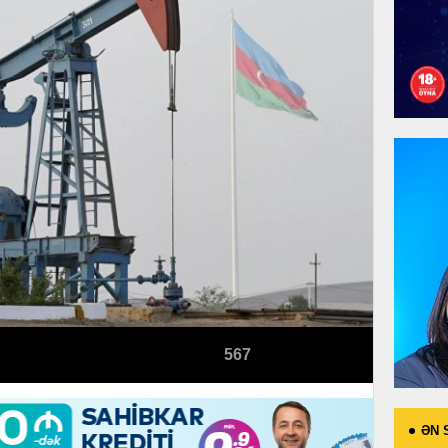
567
ƏN 