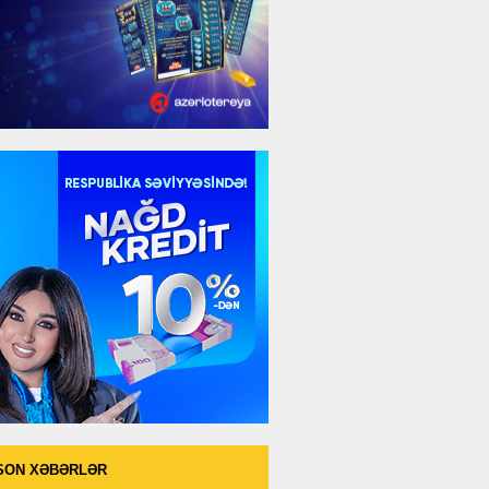
SON XƏBƏRLƏR