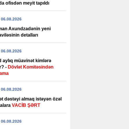
a ofisdən meyit tapıldı
 06.08.2026
man Axundzadənin yeni
iləsinin detalları
 06.08.2026
d aylıq müavinət kimlərə
ir? -
Dövlət Komitəsindən
lama
 06.08.2026
ət dəstəyi almaq istəyən özəl
alara
VACİB ŞƏRT
 06.08.2026