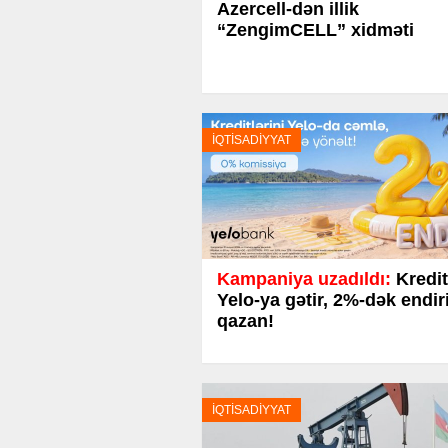
Azercell-dən illik
“ZengimCELL” xidməti
İQTİSADİYYAT
Kampaniya uzadıldı:
Kredit
Yelo-ya gətir, 2%-dək endi
qazan!
İQTİSADİYYAT