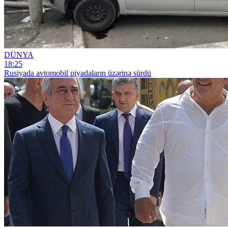
DÜNYA
18:25
Rusiyada avtomobil piyadaların üzərinə sürdü