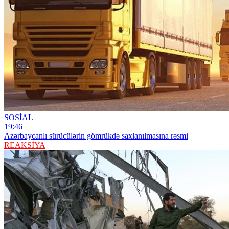
SOSİAL
19:46
Azərbaycanlı sürücülərin gömrükdə saxlanılmasına rəsmi
REAKSİYA