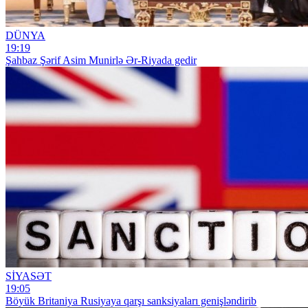
DÜNYA
19:19
Şahbaz Şərif Asim Munirlə Ər-Riyada gedir
SİYASƏT
19:05
Böyük Britaniya Rusiyaya qarşı sanksiyaları genişləndirib