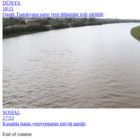
DÜNYA
18:11
Qaqik Tsarukyana qarşı yeni ittihamlar irəli sürülüb
SOSİAL
17:53
Kanalda batan yeniyetmənin meyiti tapıldı
End of content