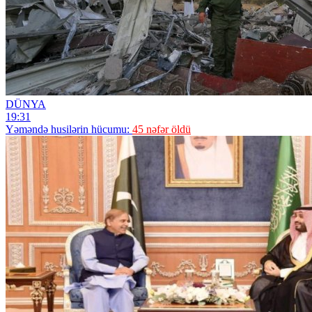
DÜNYA
19:31
Yəməndə husilərin hücumu:
45 nəfər öldü