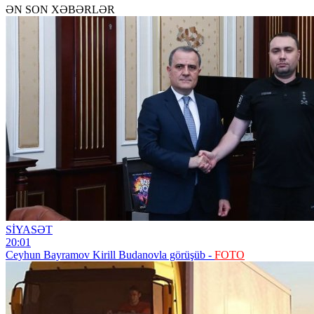
ƏN SON XƏBƏRLƏR
SİYASƏT
20:01
Ceyhun Bayramov Kirill Budanovla görüşüb -
FOTO