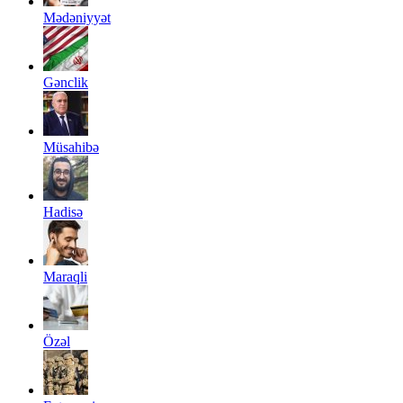
Mədəniyyət
Gənclik
Müsahibə
Hadisə
Maraqli
Özəl