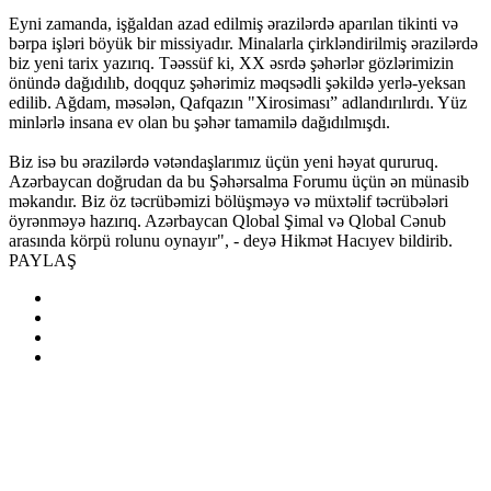
Eyni zamanda, işğaldan azad edilmiş ərazilərdə aparılan tikinti və
bərpa işləri böyük bir missiyadır. Minalarla çirkləndirilmiş ərazilərdə
biz yeni tarix yazırıq. Təəssüf ki, XX əsrdə şəhərlər gözlərimizin
önündə dağıdılıb, doqquz şəhərimiz məqsədli şəkildə yerlə-yeksan
edilib. Ağdam, məsələn, Qafqazın "Xirosiması” adlandırılırdı. Yüz
minlərlə insana ev olan bu şəhər tamamilə dağıdılmışdı.
Biz isə bu ərazilərdə vətəndaşlarımız üçün yeni həyat qururuq.
Azərbaycan doğrudan da bu Şəhərsalma Forumu üçün ən münasib
məkandır. Biz öz təcrübəmizi bölüşməyə və müxtəlif təcrübələri
öyrənməyə hazırıq. Azərbaycan Qlobal Şimal və Qlobal Cənub
arasında körpü rolunu oynayır", - deyə Hikmət Hacıyev bildirib.
PAYLAŞ