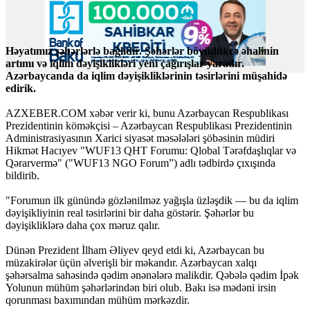
Həyatımız şəhərlərlə bağlıdır. Şəhərlər böyüdükcə əhalinin
artımı və iqlim dəyişiklikləri yeni çağırışlar yaradır.
Azərbaycanda da iqlim dəyişikliklərinin təsirlərini müşahidə
edirik.
AZXEBER.COM
xəbər verir ki, bunu Azərbaycan Respublikası
Prezidentinin köməkçisi – Azərbaycan Respublikası Prezidentinin
Administrasiyasının Xarici siyasət məsələləri şöbəsinin müdiri
Hikmət Hacıyev "WUF13 QHT Forumu: Qlobal Tərəfdaşlıqlar və
Qərarvermə" ("WUF13 NGO Forum”) adlı tədbirdə çıxışında
bildirib.
"Forumun ilk günündə gözlənilməz yağışla üzləşdik — bu da iqlim
dəyişikliyinin real təsirlərini bir daha göstərir. Şəhərlər bu
dəyişikliklərə daha çox məruz qalır.
Dünən Prezident İlham Əliyev qeyd etdi ki, Azərbaycan bu
müzakirələr üçün əlverişli bir məkandır. Azərbaycan xalqı
şəhərsalma sahəsində qədim ənənələrə malikdir. Qəbələ qədim İpək
Yolunun mühüm şəhərlərindən biri olub. Bakı isə mədəni irsin
qorunması baxımından mühüm mərkəzdir.