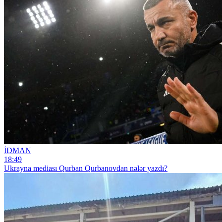
İDMAN
18:49
Ukrayna mediası Qurban Qurbanovdan nələr yazdı?