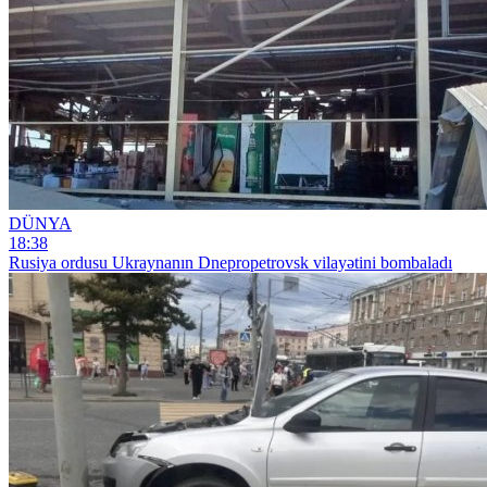
DÜNYA
18:38
Rusiya ordusu Ukraynanın Dnepropetrovsk vilayətini bombaladı