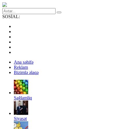
SOSİAL:
Ana səhifə
Reklam
Bizimlə əlaqə
Sağlamliq
Siyasət