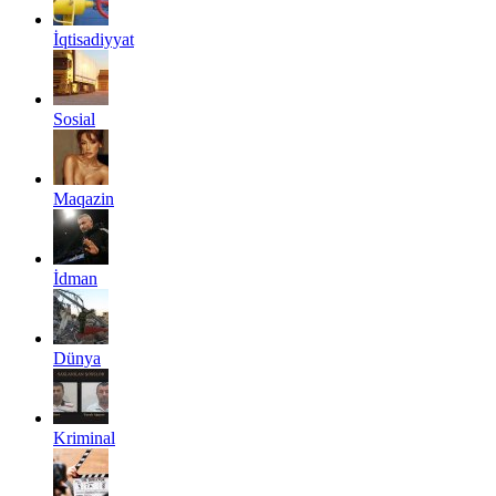
İqtisadiyyat
Sosial
Maqazin
İdman
Dünya
Kriminal