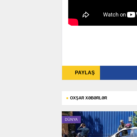
PAYLAŞ
OXŞAR XƏBƏRLƏR
DÜNYA