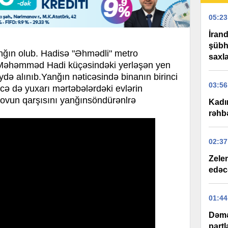
05:23
İran
şübhə
nğın olub. Hadisə "Əhmədli" metro
saxla
, Məhəmməd Hadi küçəsindəki yerləşən yen
eydə alınıb.Yanğın nəticəsində binanın birinci
03:56
ə də yuxarı mərtəbələrdəki evlərin
lovun qarşısını yanğınsöndürənlrə
Kadı
rəhbə
02:37
Zelen
edəc
01:44
Dəmə
partl