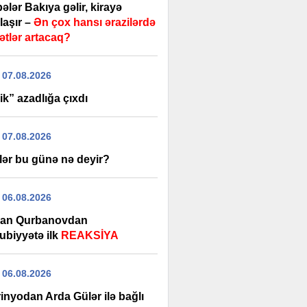
ələr Bakıya gəlir, kirayə
laşır –
Ən çox hansı ərazilərdə
ətlər artacaq?
 07.08.2026
k” azadlığa çıxdı
 07.08.2026
lər bu günə nə deyir?
 06.08.2026
an Qurbanovdan
ubiyyətə ilk
REAKSİYA
 06.08.2026
inyodan Arda Gülər ilə bağlı