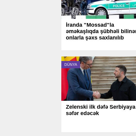
İranda "Mossad"la
əməkaşlıqda şübhəli bilinə
onlarla şəxs saxlanılıb
DÜNYA
Zelenski ilk dəfə Serbiyaya
səfər edəcək