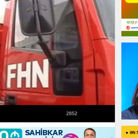
2852
ƏN 