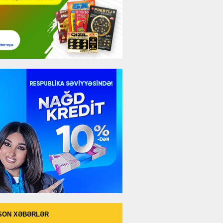
SON XƏBƏRLƏR