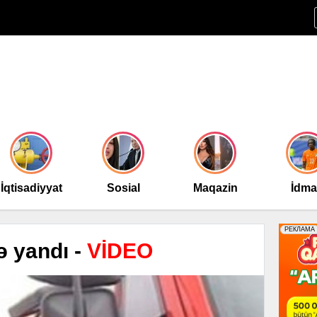
İqtisadiyyat
Sosial
Maqazin
İdm
ə yandı -
VİDEO