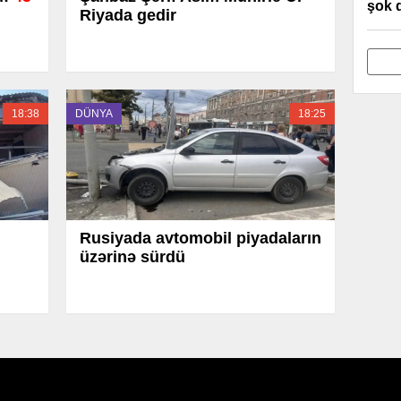
şok 
Riyada gedir
18:38
DÜNYA
18:25
Rusiyada avtomobil piyadaların
üzərinə sürdü