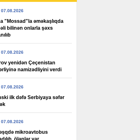
 07.08.2026
da "Mossad"la əməkaşlıqda
li bilinən onlarla şəxs
nılıb
 07.08.2026
rov yenidən Çeçenistan
rliyinə namizədliyini verdi
 07.08.2026
ski ilk dəfə Serbiyaya səfər
ək
 07.08.2026
şqdə mikroavtobus
adılıb, ölənlər var