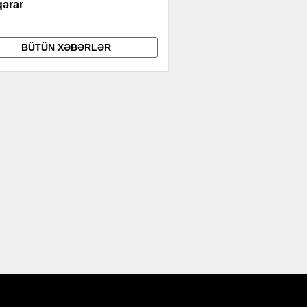
qərar
BÜTÜN XƏBƏRLƏR