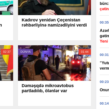
bürc
çətin
Kadırov yenidən Çeçenistan
00:35
n
rəhbərliyinə namizədliyini verdi
Azər
gəti
Yen
02:37
DÜNYA
01:44
00:31
“Yut
verm
00:23
Dəməşqdə mikroavtobus
Onun
partladılıb, ölənlər var
00:14