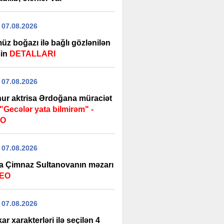
 07.08.2026
üz boğazı ilə bağlı gözlənilən
şin
DETALLARI
 07.08.2026
ur aktrisa Ərdoğana müraciət
"Gecələr yata bilmirəm" -
EO
 07.08.2026
a Çimnaz Sultanovanın məzarı
DEO
 07.08.2026
ar xarakterləri ilə seçilən 4