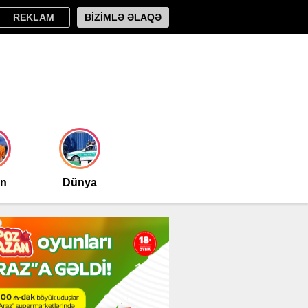
REKLAM
BİZİMLƏ ƏLAQƏ
an
Dünya