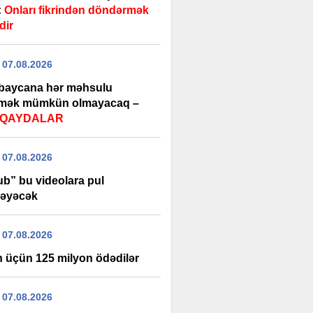
:
Onları fikrindən döndərmək
dir
 07.08.2026
baycana hər məhsulu
rmək mümkün olmayacaq –
i QAYDALAR
 07.08.2026
ub” bu videolara pul
əyəcək
 07.08.2026
 üçün 125 milyon ödədilər
 07.08.2026