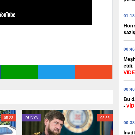
01:18
Hörm
sazi
00:46
Məşh
etdi:
VİD
00:40
Bu d
-
Vİ
05:23
DÜNYA
03:56
00:38
İnadk