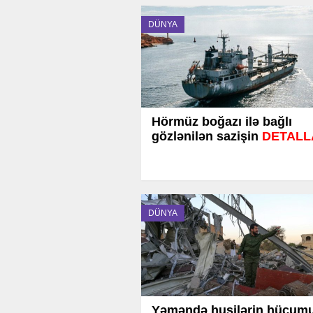
DÜNYA
Hörmüz boğazı ilə bağlı
gözlənilən sazişin
DETALL
DÜNYA
Yəməndə husilərin hücum