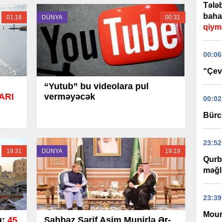
Tələb
baha
01:18
DÜNYA
00:31
qiym
00:06
“Çevi
“Yutub” bu videolara pul
ARI
verməyəcək
00:02
Bürc
23:52
19:31
DÜNYA
19:19
Qurb
məğl
23:39
Mour
u:
45
Şahbaz Şərif Asim Munirlə Ər-