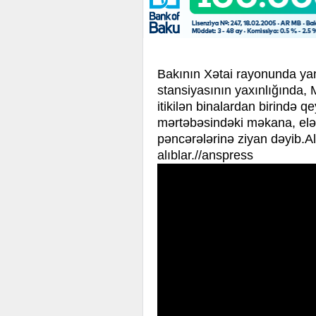
Bakının Xətai rayonunda ya
stansiyasının yaxınlığında
itikilən binalardan birində q
mərtəbəsindəki məkana, eləc
pəncərələrinə ziyan dəyib.A
alıblar.//anspress