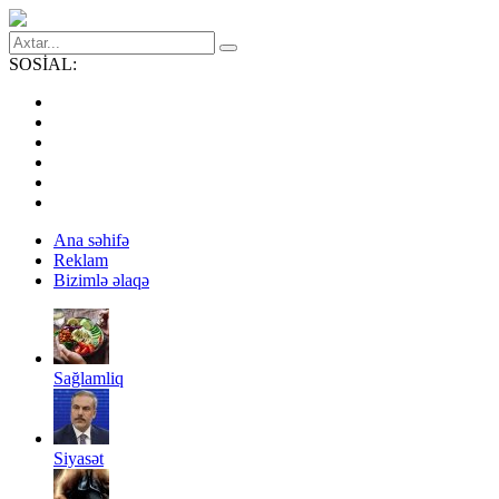
SOSİAL:
Ana səhifə
Reklam
Bizimlə əlaqə
Sağlamliq
Siyasət