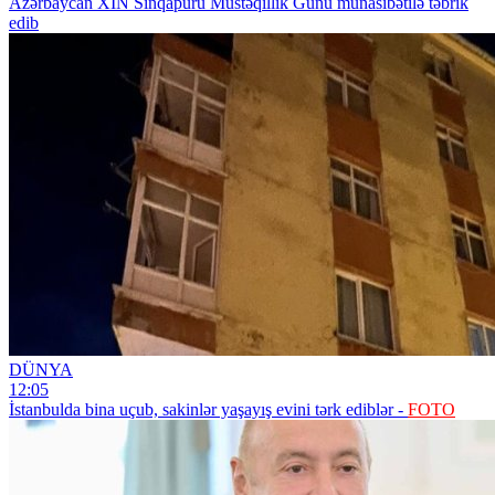
Azərbaycan XİN Sinqapuru Müstəqillik Günü münasibətilə təbrik
edib
DÜNYA
12:05
İstanbulda bina uçub, sakinlər yaşayış evini tərk ediblər -
FOTO