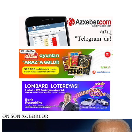
ƏN SON XƏBƏRLƏR