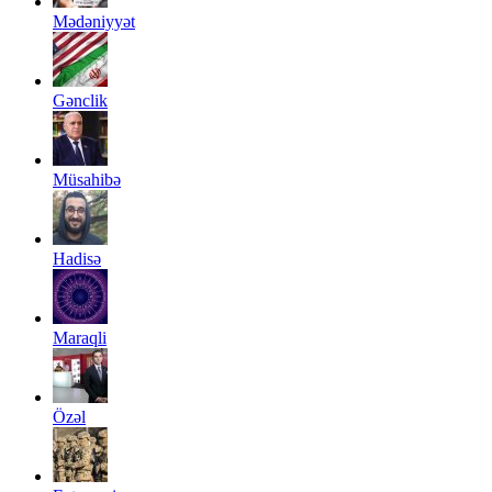
Mədəniyyət
Gənclik
Müsahibə
Hadisə
Maraqli
Özəl