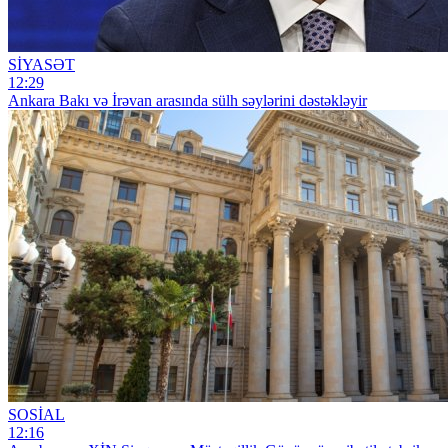
SİYASƏT
12:29
Ankara Bakı və İrəvan arasında sülh səylərini dəstəkləyir
SOSİAL
12:16