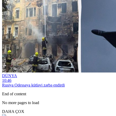
DÜNYA
10:46
Rusiya Odessaya kütləvi zərbə endirdi
End of content
No more pages to load
DAHA ÇOX