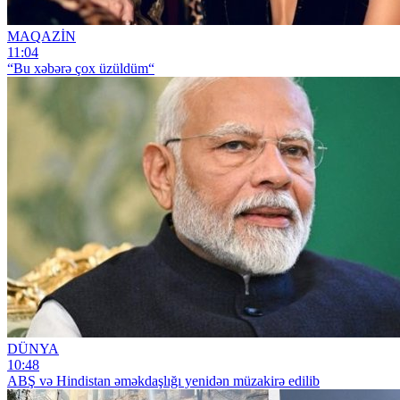
MAQAZİN
11:04
“Bu xəbərə çox üzüldüm“
DÜNYA
10:48
ABŞ və Hindistan əməkdaşlığı yenidən müzakirə edilib