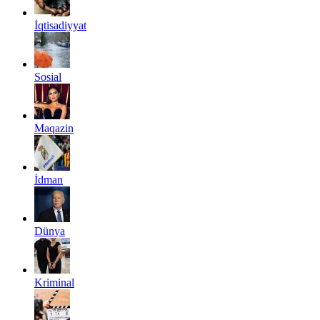
İqtisadiyyat
Sosial
Maqazin
İdman
Dünya
Kriminal