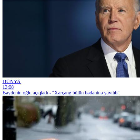
DÜNYA
13:08
Baydenin oğlu açıqladı - "Xərçəng bütün bədəninə yayılıb"