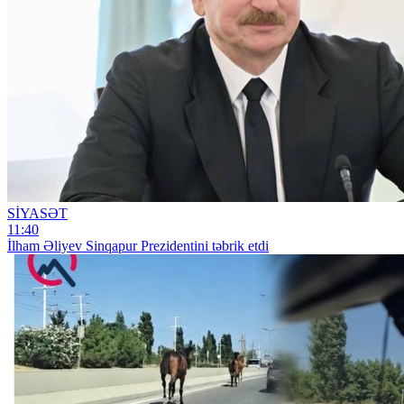
SİYASƏT
11:40
İlham Əliyev Sinqapur Prezidentini təbrik etdi