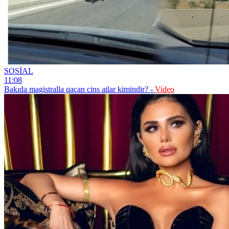
SOSİAL
11:08
Bakıda magistralla qaçan cins atlar kimindir? -
Video