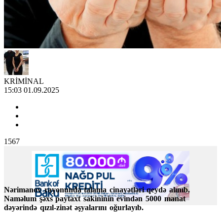
KRİMİNAL
15:03 01.09.2025
1567
Nərimanov rayonunda talama cinayətləri qeydə alınıb.
Naməlum şəxs paytaxt sakininin evindən 5000 manat
dəyərində qızıl-zinət əşyalarını oğurlayıb.