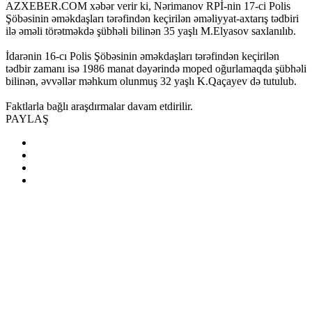
AZXEBER.COM xəbər verir ki, Nərimanov RPİ-nin 17-ci Polis
Şöbəsinin əməkdaşları tərəfindən keçirilən əməliyyat-axtarış tədbiri
ilə əməli törətməkdə şübhəli bilinən 35 yaşlı M.Elyasov saxlanılıb.
İdarənin 16-cı Polis Şöbəsinin əməkdaşları tərəfindən keçirilən
tədbir zamanı isə 1986 manat dəyərində moped oğurlamaqda şübhəli
bilinən, əvvəllər məhkum olunmuş 32 yaşlı K.Qaçayev də tutulub.
Faktlarla bağlı araşdırmalar davam etdirilir.
PAYLAŞ