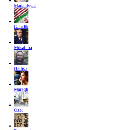
Mədəniyyət
Gənclik
Müsahibə
Hadisə
Maraqli
Özəl