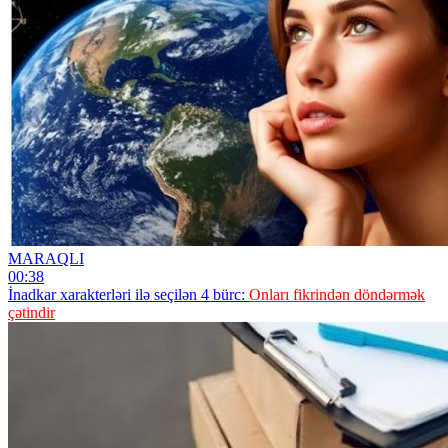
MARAQLI
00:38
İnadkar xarakterləri ilə seçilən 4 bürc:
Onları fikrindən döndərmək
çətindir