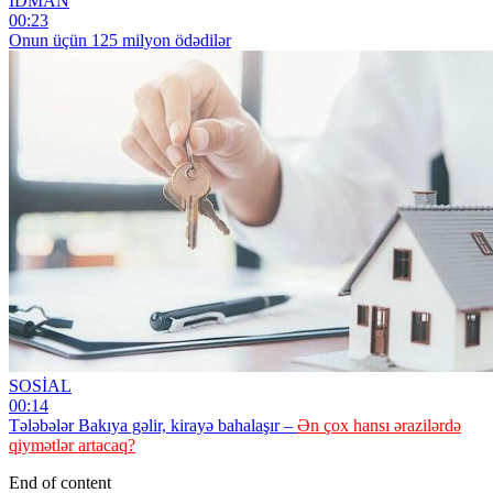
İDMAN
00:23
Onun üçün 125 milyon ödədilər
SOSİAL
00:14
Tələbələr Bakıya gəlir, kirayə bahalaşır –
Ən çox hansı ərazilərdə
qiymətlər artacaq?
End of content