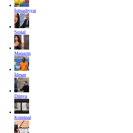
İqtisadiyyat
Sosial
Maqazin
İdman
Dünya
Kriminal