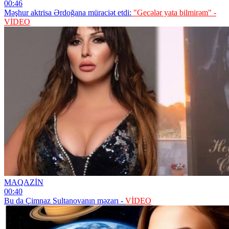
00:46
Məşhur aktrisa Ərdoğana müraciət etdi:
"Gecələr yata bilmirəm" -
VİDEO
MAQAZİN
00:40
Bu da Çimnaz Sultanovanın məzarı -
VİDEO