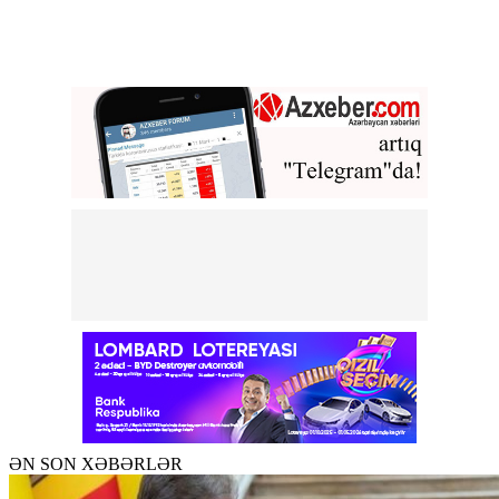
ƏN SON XƏBƏRLƏR