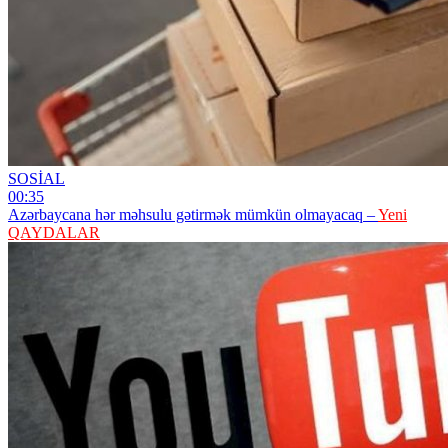
SOSİAL
00:35
Azərbaycana hər məhsulu gətirmək mümkün olmayacaq –
Yeni
QAYDALAR