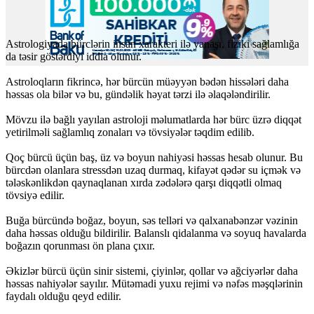
Astrologiyada bürclərin insan xarakteri ilə yanaşı, fiziki sağlamlığa
da təsir göstərdiyi iddia olunur.
Astroloqların fikrincə, hər bürcün müəyyən bədən hissələri daha
həssas ola bilər və bu, gündəlik həyat tərzi ilə əlaqələndirilir.
Mövzu ilə bağlı yayılan astroloji məlumatlarda hər bürc üzrə diqqət
yetirilməli sağlamlıq zonaları və tövsiyələr təqdim edilib.
Qoç bürcü üçün baş, üz və boyun nahiyəsi həssas hesab olunur. Bu
bürcdən olanlara stressdən uzaq durmaq, kifayət qədər su içmək və
tələskənlikdən qaynaqlanan xırda zədələrə qarşı diqqətli olmaq
tövsiyə edilir.
Buğa bürcündə boğaz, boyun, səs telləri və qalxanabənzər vəzinin
daha həssas olduğu bildirilir. Balanslı qidalanma və soyuq havalarda
boğazın qorunması ön plana çıxır.
Əkizlər bürcü üçün sinir sistemi, çiyinlər, qollar və ağciyərlər daha
həssas nahiyələr sayılır. Mütəmadi yuxu rejimi və nəfəs məşqlərinin
faydalı olduğu qeyd edilir.