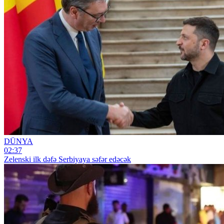
DÜNYA
02:37
Zelenski ilk dəfə Serbiyaya səfər edəcək