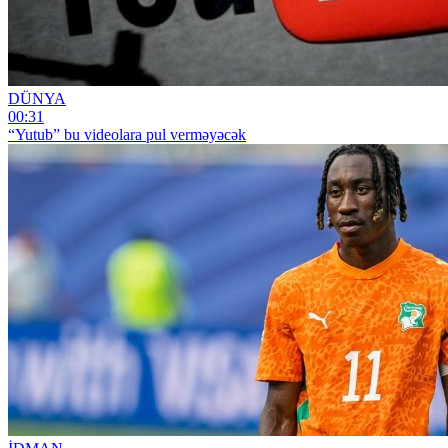
DÜNYA
00:31
“Yutub” bu videolara pul verməyəcək