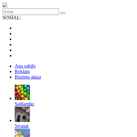
SOSİAL:
Ana səhifə
Reklam
Bizimlə əlaqə
Sağlamliq
Siyasət