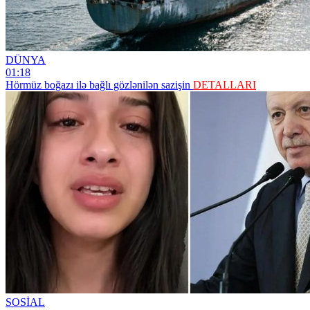
DÜNYA
01:18
Hörmüz boğazı ilə bağlı gözlənilən sazişin
DETALLARI
SOSİAL