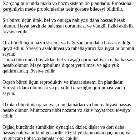
Xərçəng bürcündə mədə və həzm sistemi ön plandadır. Emosional
gərginliyin mədə problemlərinə təsir göstərə biləcəyi bildirilir.
Şir bürcü üçün ürək, bel və onurğa nahiyəsi daha həssas hesab
olunur. Həyat tərzində balansın qorunması və yüngül fiziki aktivlik
tövsiyə edilir.
Qız bürcü üçün həzm sistemi və bağırsaqların daha həssas olduğu
qeyd edilir. Stressin azaldılması və rahatlaşdırıcı fəaliyyətlər önəmli
sayılır.
Tərəzi bürcündə böyrəklər, bel və aşağı qarın nahiyəsi daha həssas
hesab olunur. Maye qəbuluna diqqət yetirilməsi və ağır yük
qaldırmamaq tövsiyə edilir.
Əqrəb bürcü üçün reproduktiv və ifrazat sistemi ön plandadır.
Stressin idarə olunması və psixoloji tarazlığın qorunması vacib
sayılır.
Oxatan bürcündə qaraciyər, qan damarları və bud nahiyəsi həssas
hesab olunur. Müntəzəm tibbi nəzarət və aktiv həyat tərzi tövsiyə
edilir.
Oğlaq bürcündə sümüklər, oynaqlar, dizlər, dişlər və dəri daha
həssas nahiyələr kimi göstərilir. Fiziki yüklənmədən qaçınmaq və
müntəzəm tibbi yoxlamalar önə çəkilir.