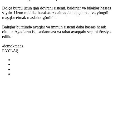
Dolça bürcü üçün qan dövranı sistemi, baldırlar və biləklər həssas
sayılır. Uzun müddət hərəkətsiz qalmaqdan qaçınmaq və yüngül
məşqlər etmək məsləhət görülür.
Balıqlar bürcündə ayaqlar və immun sistemi daha həssas hesab
olunur. Ayaqların isti saxlanması və rahat ayaqqabı seçimi tövsiyə
edilir.
/demokrat.az
PAYLAŞ