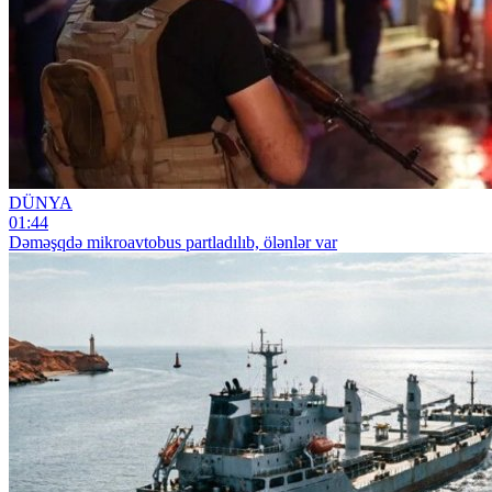
DÜNYA
01:44
Dəməşqdə mikroavtobus partladılıb, ölənlər var