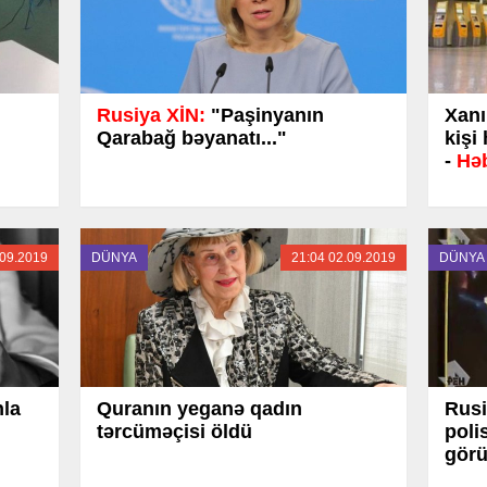
Rusiya XİN:
"Paşinyanın
Xanı
Qarabağ bəyanatı..."
kişi
-
Həb
.09.2019
DÜNYA
21:04 02.09.2019
DÜNYA
nla
Quranın yeganə qadın
Rusi
tərcüməçisi öldü
poli
görü