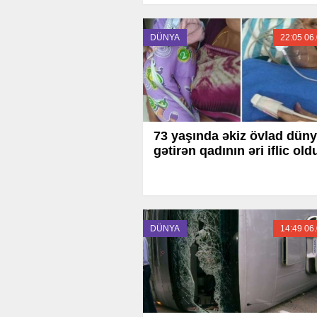
DÜNYA
22:05 06
73 yaşında əkiz övlad dün
gətirən qadının əri iflic old
DÜNYA
14:49 06