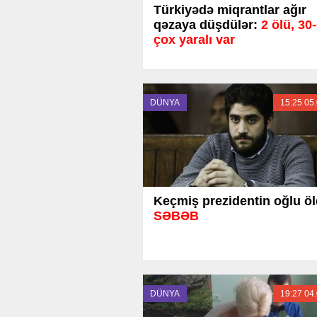
Türkiyədə miqrantlar ağır
qəzaya düşdülər:
2 ölü, 30
çox yaralı var
DÜNYA
15:25 05
Keçmiş prezidentin oğlu öl
SƏBƏB
DÜNYA
19:27 04