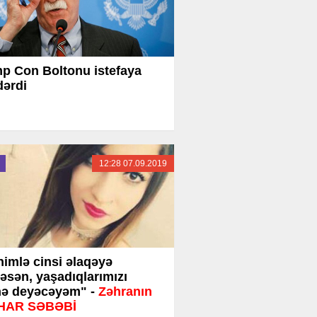
p Con Boltonu istefaya
ərdi
12:28 07.09.2019
imlə cinsi əlaqəyə
əsən, yaşadıqlarımızı
nə deyəcəyəm" -
Zəhranın
İHAR SƏBƏBİ