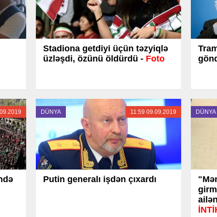
Stadiona getdiyi üçün təzyiqlə
Tram
üzləşdi, özünü öldürdü -
Foto
gönd
.09.2019
DÜNYA
11:59 09.09.2019
DÜNYA
ndə
Putin generalı işdən çıxardı
"Mən
girm
ailə
İNT