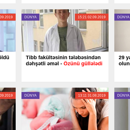
.09.2019
DÜNYA
15:21 02.09.2019
DÜNYA
öldü
Tibb fakültəsinin tələbəsindən
29 y
dəhşətli əməl -
Özünü güllələdi
olun
.09.2019
DÜNYA
13:11 31.08.2019
DÜNYA