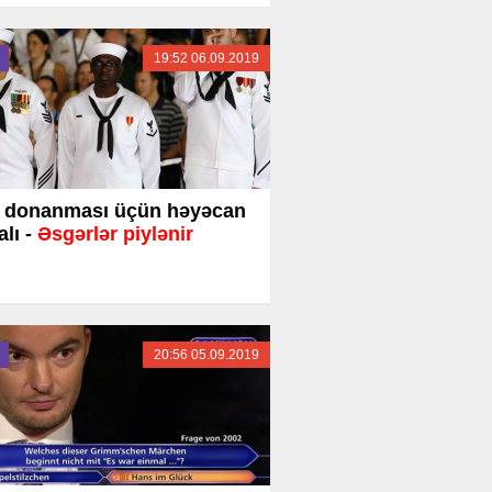
19:52 06.09.2019
 donanması üçün həyəcan
alı -
Əsgərlər piylənir
20:56 05.09.2019