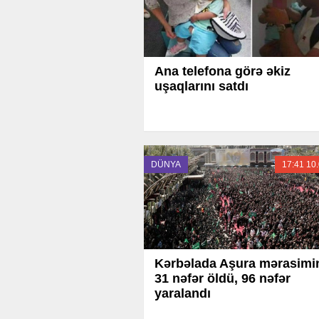
Ana telefona görə əkiz
uşaqlarını satdı
DÜNYA
17:41 10
Kərbəlada Aşura mərasimi
31 nəfər öldü, 96 nəfər
yaralandı