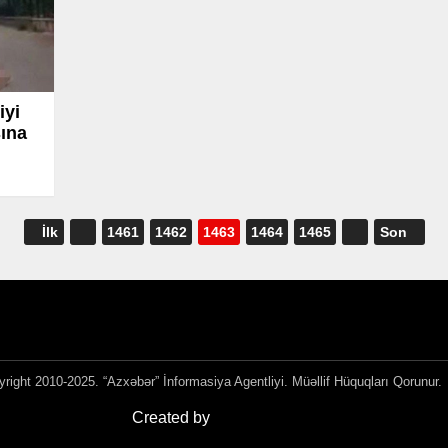
iyi
şına
İlk
1461
1462
1463
1464
1465
Son
right 2010-2025. “Azxəbər” İnformasiya Agentliyi. Müəllif Hüquqları Qorunur.
Created by