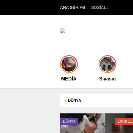
ANA SƏHİFƏ
SOSİAL:
MEDİA
Siyasət
DÜNYA
DÜNYA
10:48 11