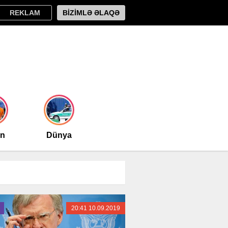
REKLAM
BİZİMLƏ ƏLAQƏ
an
Dünya
20:41 10.09.2019