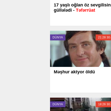
17 yaşlı oğlan öz sevgilisin
güllələdi -
Təfərrüat
DÜNYA
21:28 30
Məşhur aktyor öldü
DÜNYA
18:26 30