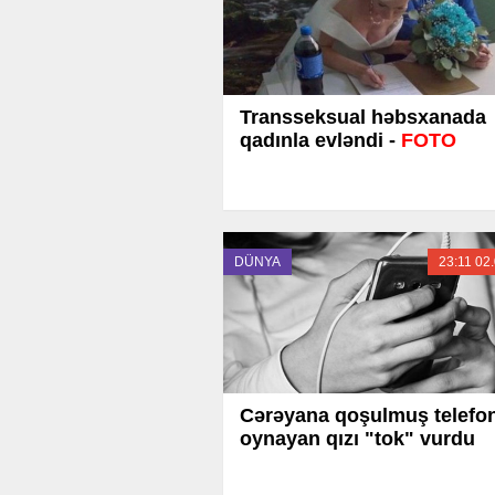
Transseksual həbsxanada
qadınla evləndi -
FOTO
DÜNYA
23:11 02
Cərəyana qoşulmuş telefo
oynayan qızı "tok" vurdu