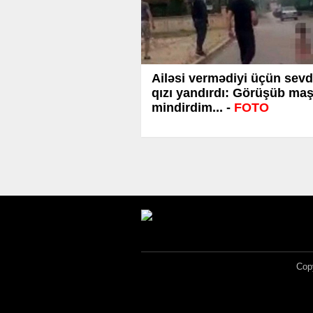
Ailəsi vermədiyi üçün sevd
qızı yandırdı: Görüşüb ma
mindirdim... -
FOTO
Copy