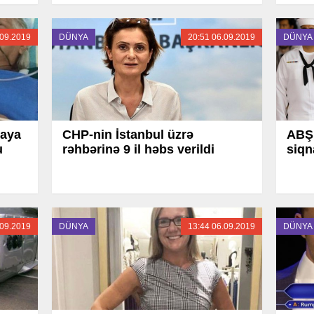
.09.2019
DÜNYA
20:51 06.09.2019
DÜNYA
yaya
CHP-nin İstanbul üzrə
ABŞ
u
rəhbərinə 9 il həbs verildi
siqn
.09.2019
DÜNYA
13:44 06.09.2019
DÜNYA