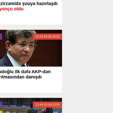
l zirzəmidə şouya hazırlaşdı
yonçu oldu
20:54 04.09.2019
doğlu ilk dəfə AKP-dən
rılmasından danışdı
13:44 03.09.2019