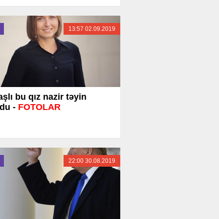
13:57 02.09.2019
aşlı bu qız nazir təyin
du -
FOTOLAR
22:00 30.08.2019