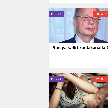
DÜNYA
18:24 02
Rusiya səfiri xəstəxanada 
DÜNYA
22:30 01