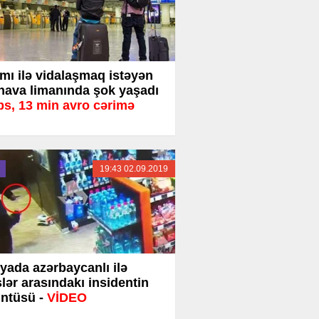
mı ilə vidalaşmaq istəyən
 hava limanında şok yaşadı
s, 13 min avro cərimə
19:43 02.09.2019
yada azərbaycanlı ilə
slər arasındakı insidentin
ntüsü -
VİDEO