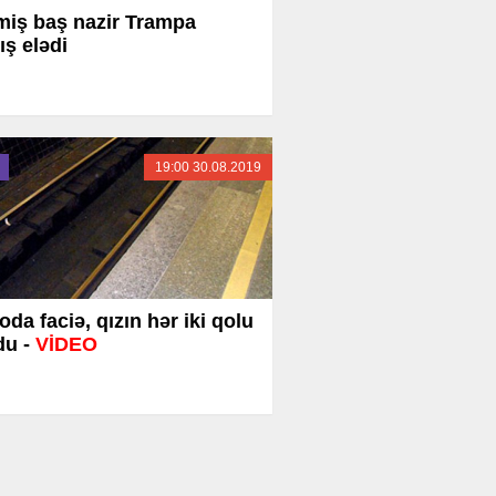
iş baş nazir Trampa
ış elədi
19:00 30.08.2019
oda faciə, qızın hər iki qolu
du -
VİDEO