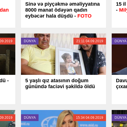
Sinə və piyçəkmə əməliyyatına
15 i
-dan
8000 manat ödəyən qadın
-
Mil
eybəcər hala düşdü -
FOTO
.09.2019
DÜNYA
21:11 04.09.2019
DÜNYA
dü -
5 yaşlı qız atasının doğum
Davu
günündə faciəvi şəkildə öldü
çıxa
.09.2019
DÜNYA
15:34 04.09.2019
DÜNYA