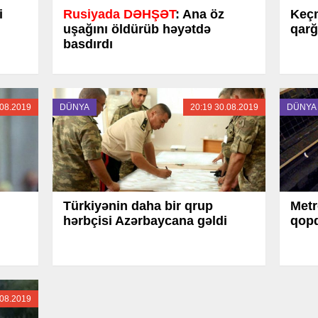
i
Rusiyada DƏHŞƏT
: Ana öz
Keçm
uşağını öldürüb həyətdə
qarğ
basdırdı
.08.2019
DÜNYA
20:19 30.08.2019
DÜNYA
Türkiyənin daha bir qrup
Metr
hərbçisi Azərbaycana gəldi
qop
.08.2019