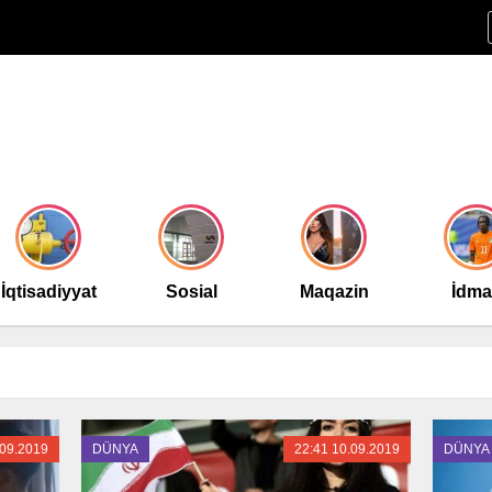
İqtisadiyyat
Sosial
Maqazin
İdm
.09.2019
DÜNYA
22:41 10.09.2019
DÜNYA