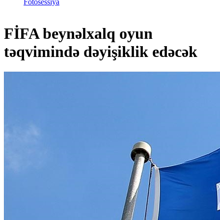
Fotosessiya
FİFA beynəlxalq oyun
təqvimində dəyişiklik edəcək