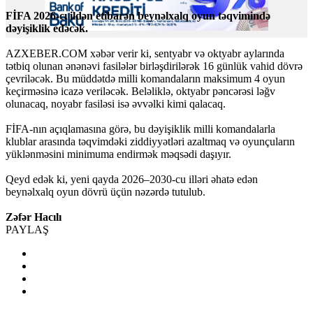
FİFA 2026-cı ildən etibarən beynəlxalq oyun təqvimində
dəyişiklik edəcək.
AZXEBER.COM xəbər verir ki, sentyabr və oktyabr aylarında
tətbiq olunan ənənəvi fasilələr birləşdirilərək 16 günlük vahid dövrə
çevriləcək. Bu müddətdə milli komandaların maksimum 4 oyun
keçirməsinə icazə veriləcək. Beləliklə, oktyabr pəncərəsi ləğv
olunacaq, noyabr fasiləsi isə əvvəlki kimi qalacaq.
FİFA-nın açıqlamasına görə, bu dəyişiklik milli komandalarla
klublar arasında təqvimdəki ziddiyyətləri azaltmaq və oyunçuların
yüklənməsini minimuma endirmək məqsədi daşıyır.
Qeyd edək ki, yeni qayda 2026–2030-cu illəri əhatə edən
beynəlxalq oyun dövrü üçün nəzərdə tutulub.
Zəfər Hacılı
PAYLAŞ