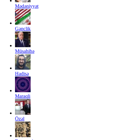
Mədəniyyət
Gənclik
Müsahibə
Hadisə
Maraqli
Özəl