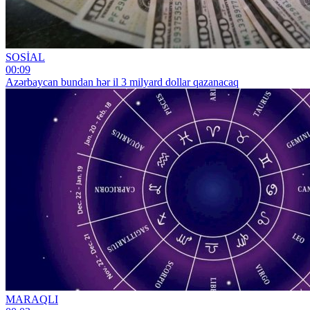
SOSİAL
00:09
Azərbaycan bundan hər il 3 milyard dollar qazanacaq
MARAQLI