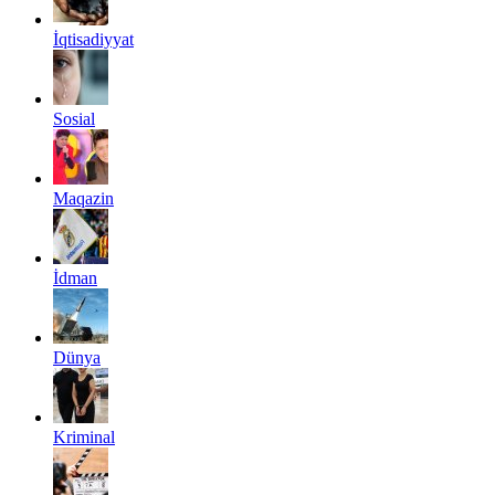
İqtisadiyyat
Sosial
Maqazin
İdman
Dünya
Kriminal