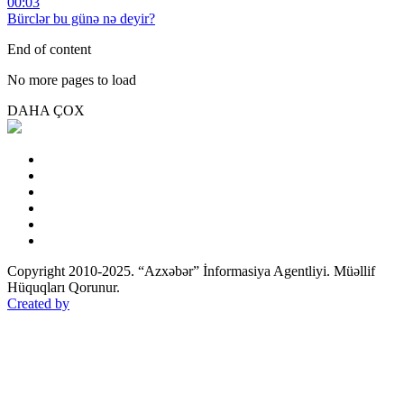
00:03
Bürclər bu günə nə deyir?
End of content
No more pages to load
DAHA ÇOX
Copyright 2010-2025. “Azxəbər” İnformasiya Agentliyi. Müəllif
Hüquqları Qorunur.
Created by