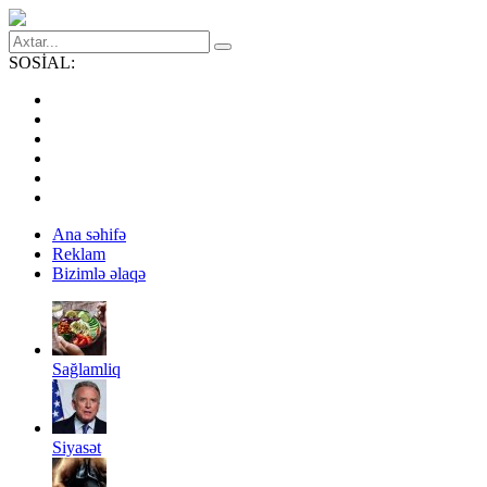
SOSİAL:
Ana səhifə
Reklam
Bizimlə əlaqə
Sağlamliq
Siyasət