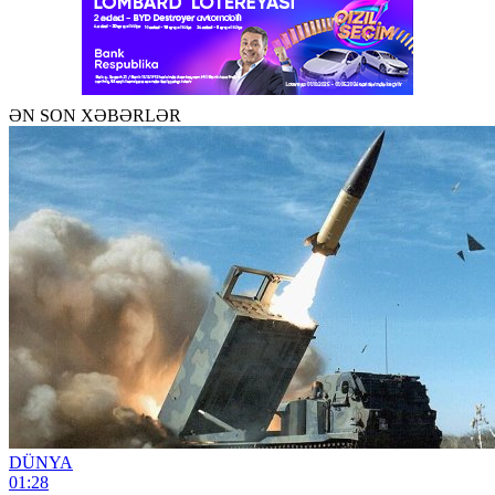
ƏN SON XƏBƏRLƏR
DÜNYA
01:28