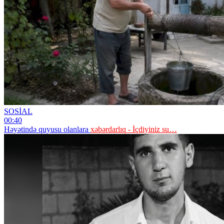
SOSİAL
00:40
Həyətində quyusu olanlara
xəbərdarlıq - İçdiyiniz su…