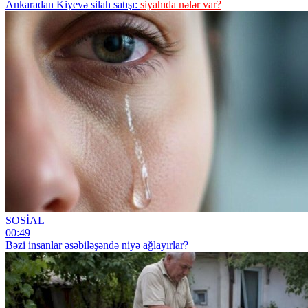
Ankaradan Kiyevə silah satışı:
siyahıda nələr var?
SOSİAL
00:49
Bəzi insanlar əsəbiləşəndə niyə ağlayırlar?