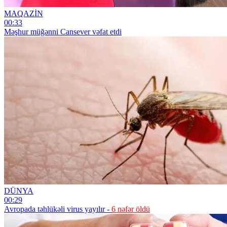
MAQAZİN
00:33
Məşhur müğənni Cansever vəfat etdi
DÜNYA
00:29
Avropada təhlükəli virus yayılır -
6 nəfər öldü