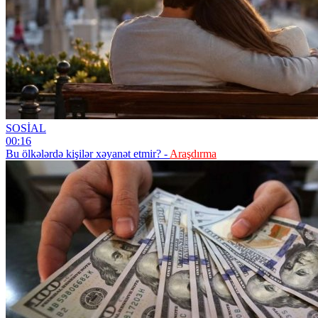
SOSİAL
00:16
Bu ölkələrdə kişilər xəyanət etmir? -
Araşdırma