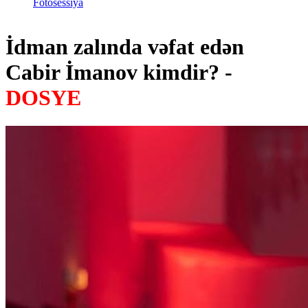
Fotosessiya
İdman zalında vəfat edən
Cabir İmanov kimdir? -
DOSYE