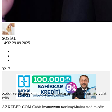
SOSİAL
14:32 29.09.2025
3217
Xəbər verdiyimiz kimi, bu gün Əməkdar artist Cabir İmanov vəfat
edib.
AZXEBER.COM Cabir İmanovvun tərcümyi-halını təqdim edir: