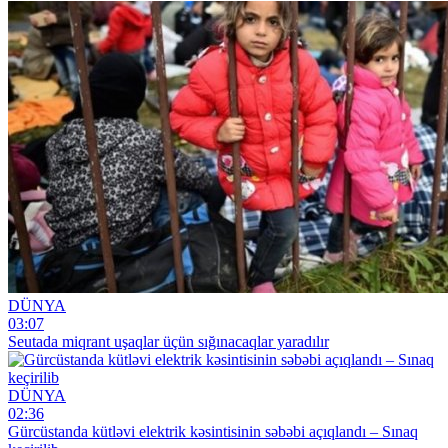
DÜNYA
03:07
Seutada miqrant uşaqlar üçün sığınacaqlar yaradılır
DÜNYA
02:36
Gürcüstanda kütləvi elektrik kəsintisinin səbəbi açıqlandı – Sınaq