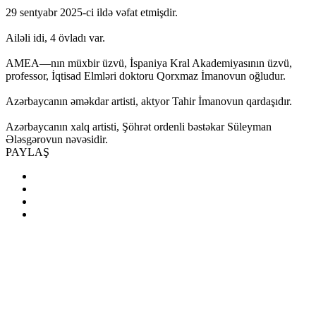
29 sentyabr 2025-ci ildə vəfat etmişdir.
Ailəli idi, 4 övladı var.
AMEA—nın müxbir üzvü, İspaniya Kral Akademiyasının üzvü,
professor, İqtisad Elmləri doktoru Qorxmaz İmanovun oğludur.
Azərbaycanın əməkdar artisti, aktyor Tahir İmanovun qardaşıdır.
Azərbaycanın xalq artisti, Şöhrət ordenli bəstəkar Süleyman
Ələsgərovun nəvəsidir.
PAYLAŞ