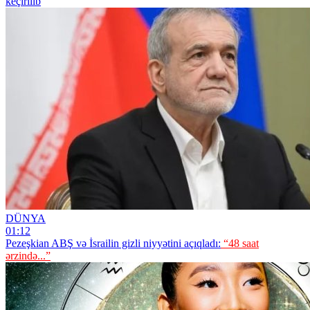
keçirilib
DÜNYA
01:12
Pezeşkian ABŞ və İsrailin gizli niyyətini açıqladı:
“48 saat
ərzində...”