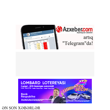
ƏN SON XƏBƏRLƏR