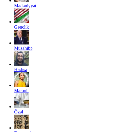
Mədəniyyət
Gənclik
Müsahibə
Hadisə
Maraqli
Özəl