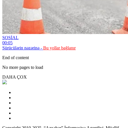
SOSİAL
00:05
Sürücülərin nəzərinə -
Bu yollar bağlanır
End of content
No more pages to load
DAHA ÇOX
Copyright 2010-2025. “Azxəbər” İnformasiya Agentliyi. Müəllif