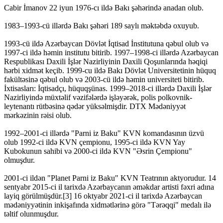
Cabir İmanov 22 iyun 1976-cı ildə Bakı şəhərində anadan olub.
1983–1993-cü illərdə Bakı şəhəri 189 saylı məktəbdə oxuyub.
1993-cü ildə Azərbaycan Dövlət İqtisad İnstitutuna qəbul olub və
1997-ci ildə həmin institutu bitirib. 1997–1998-ci illərdə Azərbaycan
Respublikası Daxili İşlər Nazirliyinin Daxili Qoşunlarında həqiqi
hərbi xidmət keçib. 1999-cu ildə Bakı Dövlət Universitetinin hüquq
fakültəsinə qəbul olub və 2003-cü ildə həmin universiteti bitirib.
İxtisasları: İqtisadçı, hüquqşünas. 1999–2018-ci illərdə Daxili İşlər
Nazirliyində müxtəlif vəzifələrdə işləyərək, polis polkovnik-
leytenantı rütbəsinə qədər yüksəlmişdir. DTX Mədəniyyət
mərkəzinin rəisi olub.
1992–2001-ci illərdə "Parni iz Baku" KVN komandasının üzvü
olub 1992-ci ildə KVN çempionu, 1995-ci ildə KVN Yay
Kubokunun sahibi və 2000-ci ildə KVN "Əsrin Çempionu"
olmuşdur.
2001-ci ildən "Planet Parni iz Baku" KVN Teatrının aktyorudur. 14
sentyabr 2015-ci il tarixdə Azərbaycanın əməkdar artisti fəxri adına
layiq görülmüşdür.[3] 16 oktyabr 2021-ci il tarixdə Azərbaycan
mədəniyyətinin inkişafında xidmətlərinə görə "Tərəqqi" medalı ilə
təltif olunmuşdur.