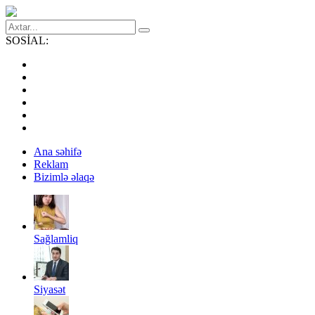
SOSİAL:
Ana səhifə
Reklam
Bizimlə əlaqə
Sağlamliq
Siyasət