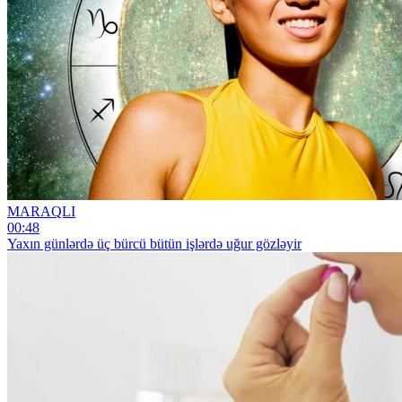
MARAQLI
00:48
Yaxın günlərdə üç bürcü bütün işlərdə uğur gözləyir