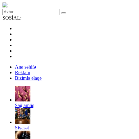
SOSİAL:
Ana səhifə
Reklam
Bizimlə əlaqə
Sağlamliq
Siyasət