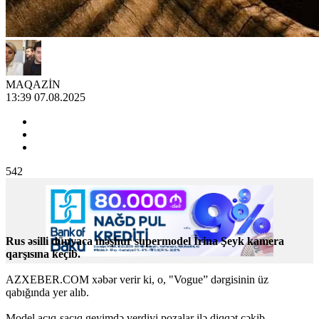
MAQAZİN
13:39 07.08.2025
542
Rus əsilli dünyaca məşhur supermodel İrina Şeyk kamera
qarşısına keçib.
AZXEBER.COM xəbər verir ki, o, "Vogue” dərgisinin üz
qabığında yer alıb.
Model açıq-saçıq geyimdə verdiyi pozalar ilə diqqət çəkib.