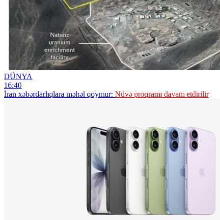
DÜNYA
16:40
İran xəbərdarlıqlara məhəl qoymur:
Nüvə proqramı davam etdirilir