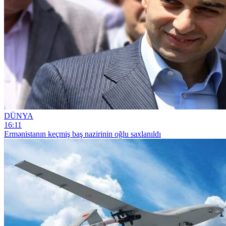
DÜNYA
16:11
Ermənistanın keçmiş baş nazirinin oğlu saxlanıldı