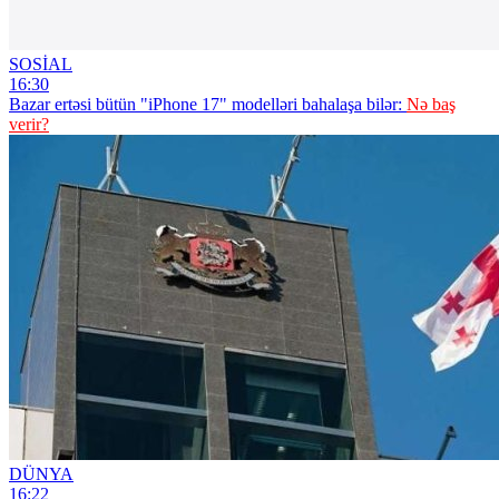
SOSİAL
16:30
Bazar ertəsi bütün "iPhone 17" modelləri bahalaşa bilər:
Nə baş
verir?
DÜNYA
16:22