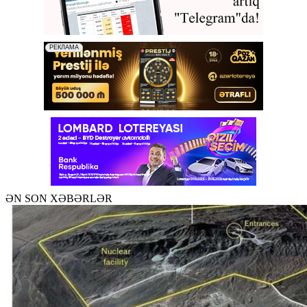
ƏN SON XƏBƏRLƏR