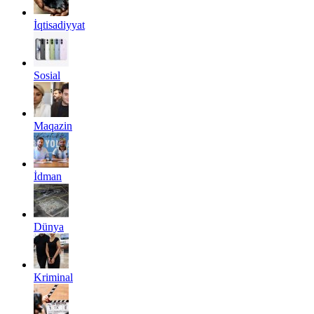
İqtisadiyyat
Sosial
Maqazin
İdman
Dünya
Kriminal