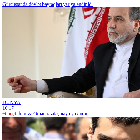
Gürcüstanda dövlət bayraqları yarıya endirildi
DÜNYA
16:17
Əraqçi
: İran və Oman razılaşmaya yaxındır