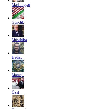
Mədəniyyət
Gənclik
Müsahibə
Hadisə
Maraqli
Özəl