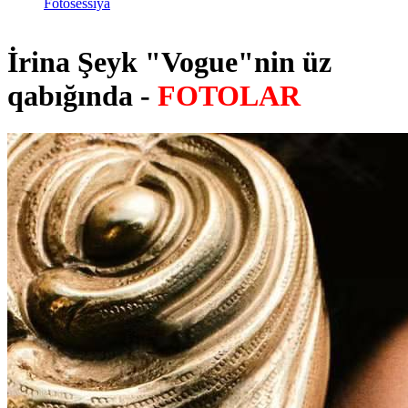
Fotosessiya
İrina Şeyk "Vogue"nin üz
qabığında -
FOTOLAR