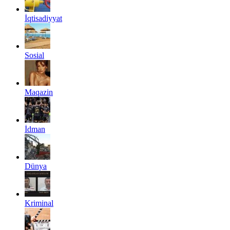
İqtisadiyyat
Sosial
Maqazin
İdman
Dünya
Kriminal