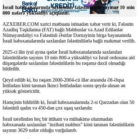
İsrail həbsxanalarında saxlanılan fələstinlilərin sayının 10 min
800 nəfərə yüksəldiyi açıqlanıb.
AZXEBER.COM xarici mətbuata istinadən xəbər verir ki, Fələstin
Azadlıq Təşkilatına (FAT) bağlı Məhbuslar və Azad Edilənlər
Nümayəndəliyi və Fələstinli Əsirlər Dərnəyinin birgə bəyanatında
İsrail həbsxanalarında saxlanılan fələstinlilərlə bağlı məlumat verilib.
2025-ci ilin iyul ayına qədər İsrail həbsxanalarında saxlanılan
fələstinlilərin sayının 10 min 800-ə yüksəldiyi və İsrail ordusuna aid
düşərgələrdə saxlanılan fələstinlilərin bu rəqəmə daxil olmadığı
bildirilib.
Qeyd edilib ki, bu rəqəm 2000-2004-cü illər arasında Əl-Əqsa
İntifadası kimi tanınan İkinci İntifadadan sonra qeydə alınan ən
yüksək göstəricidir.
Həmçinin bildirilib ki, İsrail həbsxanalarında 2-si Qəzzadan olan 50
fələstinli qadın və 450-dən çox uşaq saxlanılır.
İsrail tərəfindən heç bir ittiham və mühakimə olunmadan
həbsxanada saxlanılan "inzibati məhbus” kimi tanınan fələstinlilərin
sayının 3629 nəfər olduğu vurğulanıb.