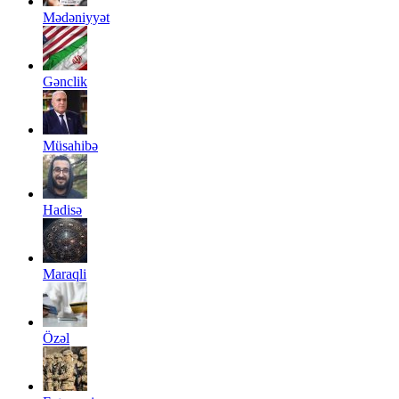
Mədəniyyət
Gənclik
Müsahibə
Hadisə
Maraqli
Özəl