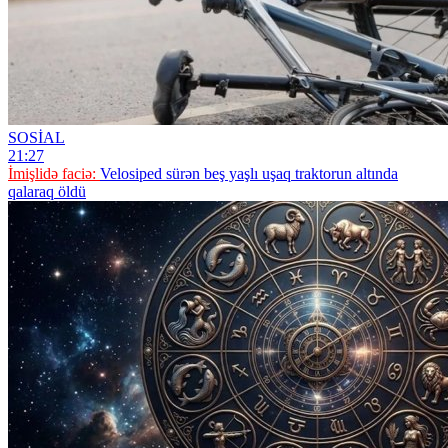
SOSİAL
21:27
İmişlidə faciə:
Velosiped sürən beş yaşlı uşaq traktorun altında
qalaraq öldü