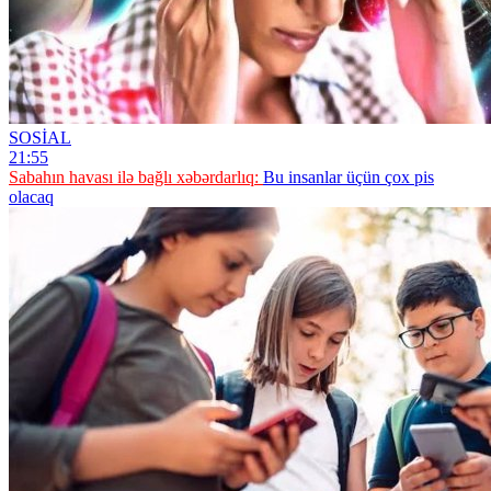
SOSİAL
21:55
Sabahın havası ilə bağlı xəbərdarlıq:
Bu insanlar üçün çox pis
olacaq