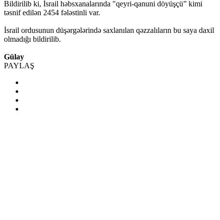
Bildirilib ki, İsrail həbsxanalarında "qeyri-qanuni döyüşçü” kimi
təsnif edilən 2454 fələstinli var.
İsrail ordusunun düşərgələrində saxlanılan qəzzalıların bu saya daxil
olmadığı bildirilib.
Gülay
PAYLAŞ