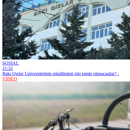
SOSİAL
21:32
Bakı Qızlar Universitetinin müəllimləri işlə təmin olunacaqlar? -
VİDEO