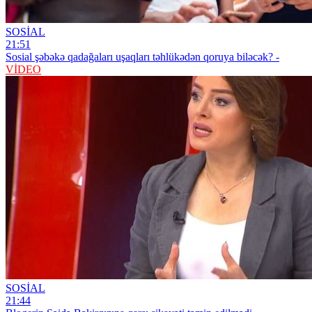
SOSİAL
21:51
Sosial şəbəkə qadağaları uşaqları təhlükədən qoruya biləcək? -
VİDEO
SOSİAL
21:44