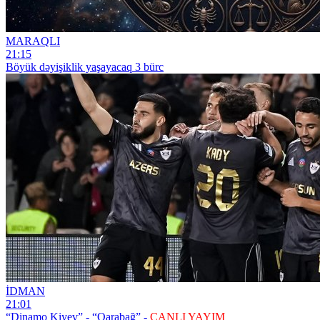
MARAQLI
21:15
Böyük dəyişiklik yaşayacaq 3 bürc
İDMAN
21:01
“Dinamo Kiyev” - “Qarabağ” -
CANLI YAYIM