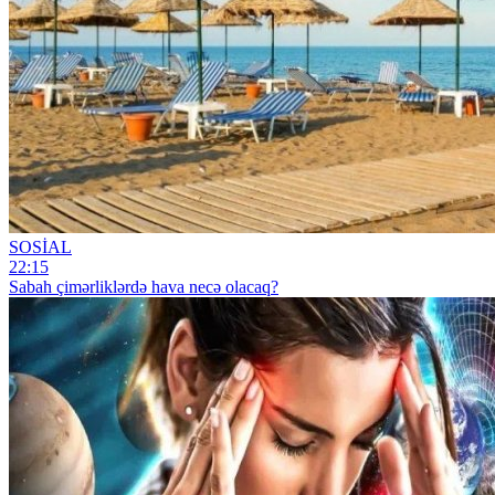
SOSİAL
22:15
Sabah çimərliklərdə hava necə olacaq?