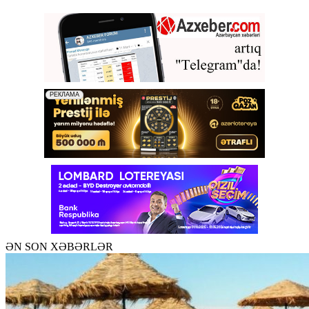
ƏN SON XƏBƏRLƏR