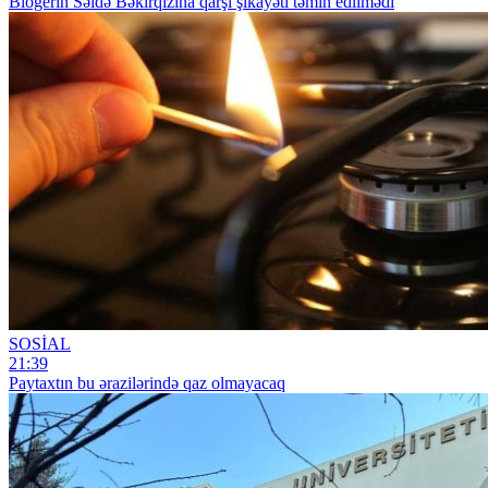
Blogerin Səidə Bəkirqızına qarşı şikayəti təmin edilmədi
SOSİAL
21:39
Paytaxtın bu ərazilərində qaz olmayacaq