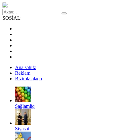
SOSİAL:
Ana səhifə
Reklam
Bizimlə əlaqə
Sağlamliq
Siyasət