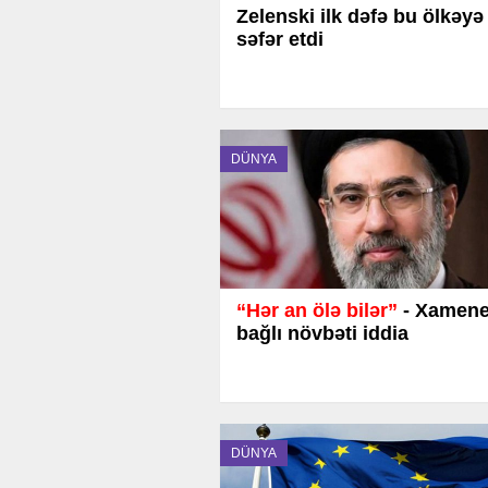
Zelenski ilk dəfə bu ölkəyə
səfər etdi
DÜNYA
“Hər an ölə bilər”
- Xamenei
bağlı növbəti iddia
DÜNYA