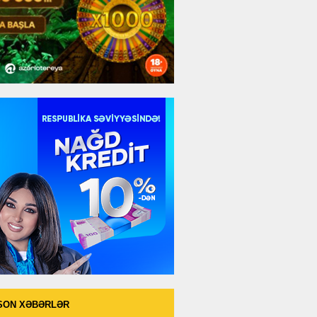
SON XƏBƏRLƏR