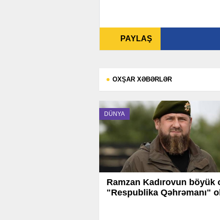
PAYLAŞ
OXŞAR XƏBƏRLƏR
DÜNYA
Ramzan Kadırovun böyük 
"Respublika Qəhrəmanı" o