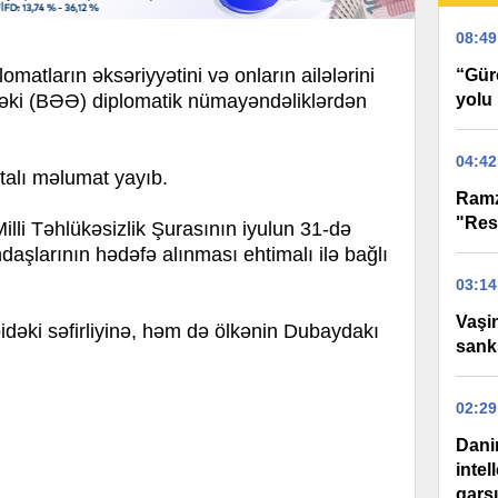
08:49
iplomatların əksəriyyətini və onların ailələrini
“Gür
dəki (BƏƏ) diplomatik nümayəndəliklərdən
yolu 
04:42
rtalı məlumat yayıb.
Ramz
"Res
Milli Təhlükəsizlik Şurasının iyulun 31-də
aşlarının hədəfə alınması ehtimalı ilə bağlı
03:14
Vaşi
idəki səfirliyinə, həm də ölkənin Dubaydakı
sank
02:29
Dani
intel
qarş