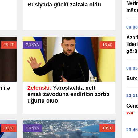
Nəri
Rusiyada güclü zəlzələ oldu
müqa
00:08
Azər
lider
19:17
DÜNYA
18:40
görüş
00:03
Bürc
 ilə
Zelenski:
Yaroslavlda neft
emalı zavoduna endirilən zərbə
23:51
uğurlu olub
Gənc
var
18:28
DÜNYA
18:16
23:45