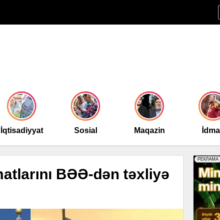
İqtisadiyyat
Sosial
Maqazin
İdm
matlarını BƏƏ-dən təxliyə