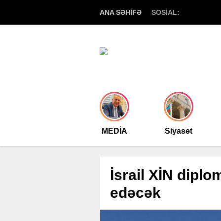
ANA SƏHİFƏ
SOSİAL:
MEDİA
Siyasət
İsrail XİN diplo
edəcək