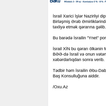
İsrail Xarici İşlər Nazirliyi d
Birləşmiş Ərəb Əmirliklərin
təxliyə etmək qərarına gəlib.
Bu barədə İsrailin "Ynet" po
İsrail XİN bu qərarı ölkənin 
BƏƏ-də İsrail və onun vətənd
xəbərdarlıqdan sonra verib.
Tədbir həm İsrailin Əbu-Dab
Baş Konsulluğuna aiddir.
/Oxu.Az