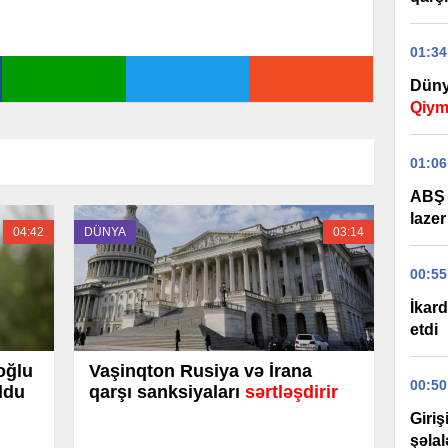
01:34
Düny
Qiym
01:06
ABŞ 
lazer
04:42
DÜNYA
03:14
00:55
İkard
etdi
oğlu
Vaşinqton Rusiya və İrana
00:50
ldu
qarşı sanksiyaları
sərtləşdirir
Giri
şəla