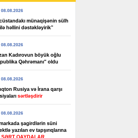
 08.08.2026
cüstandakı münaqişənin sülh
ilə həllini dəstəkləyirik”
 08.08.2026
an Kadırovun böyük oğlu
publika Qəhrəmanı" oldu
 08.08.2026
nqton Rusiya və İrana qarşı
siyaları
sərtləşdirir
 08.08.2026
markada şagirdlərin süni
lektlə yazılan ev tapşırıqlarına
ı
SƏRT QAYDALAR