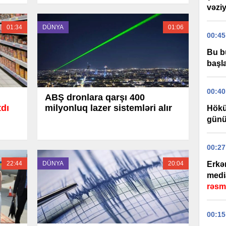
vəziy
01:34
DÜNYA
01:06
00:45
Bu b
başla
00:40
ABŞ dronlara qarşı 400
tdı
milyonluq lazer sistemləri alır
Hökü
günü
00:27
22:44
DÜNYA
20:04
Erkə
medi
rəsm
00:15