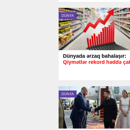
DÜNYA
Dünyada ərzaq bahalaşır:
Qiymətlər rekord həddə ça
DÜNYA