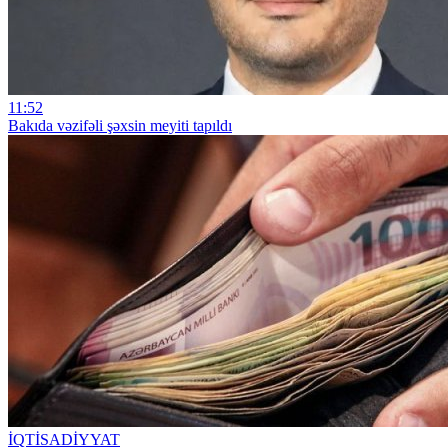
11:52
Bakıda vəzifəli şəxsin meyiti tapıldı
İQTİSADİYYAT