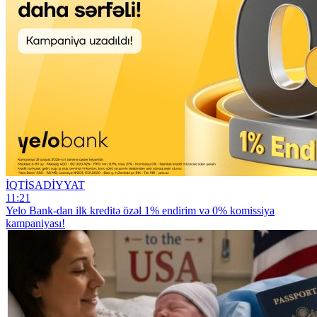
İQTİSADİYYAT
11:21
Yelo Bank-dan ilk kreditə özəl 1% endirim və 0% komissiya
kampaniyası!