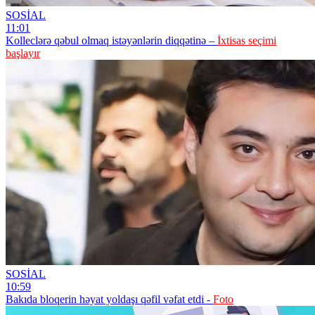
SOSİAL
11:01
Kolleclərə qəbul olmaq istəyənlərin diqqətinə –
İxtisas seçimi
başlayır
SOSİAL
10:59
Bakıda bloqerin həyat yoldaşı qəfil vəfat etdi -
Foto