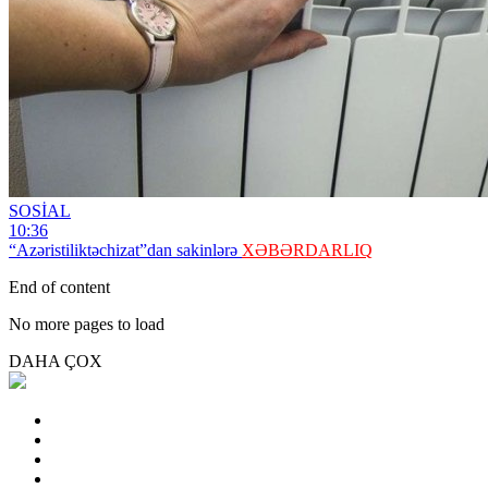
SOSİAL
10:36
“Azəristiliktəchizat”dan sakinlərə
XƏBƏRDARLIQ
End of content
No more pages to load
DAHA ÇOX