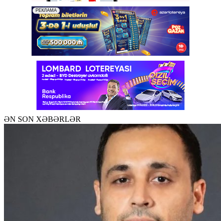
ƏN SON XƏBƏRLƏR