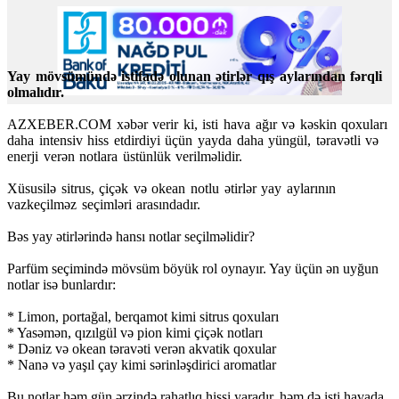
Yay mövsümündə istifadə olunan ətirlər qış aylarından fərqli
olmalıdır.
AZXEBER.COM xəbər verir ki, isti hava ağır və kəskin qoxuları
daha intensiv hiss etdirdiyi üçün yayda daha yüngül, təravətli və
enerji verən notlara üstünlük verilməlidir.
Xüsusilə sitrus, çiçək və okean notlu ətirlər yay aylarının
vazkeçilməz seçimləri arasındadır.
Bəs yay ətirlərində hansı notlar seçilməlidir?
Parfüm seçimində mövsüm böyük rol oynayır. Yay üçün ən uyğun
notlar isə bunlardır:
* Limon, portağal, berqamot kimi sitrus qoxuları
* Yasəmən, qızılgül və pion kimi çiçək notları
* Dəniz və okean təravəti verən akvatik qoxular
* Nanə və yaşıl çay kimi sərinləşdirici aromatlar
Bu notlar həm gün ərzində rahatlıq hissi yaradır, həm də isti havada