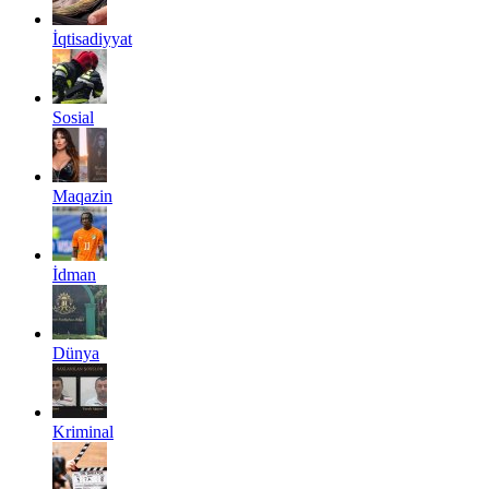
İqtisadiyyat
Sosial
Maqazin
İdman
Dünya
Kriminal