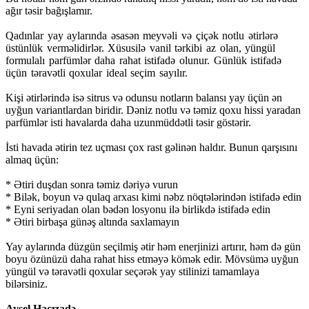
ağır təsir bağışlamır.
Qadınlar yay aylarında əsasən meyvəli və çiçək notlu ətirlərə
üstünlük verməlidirlər. Xüsusilə vanil tərkibi az olan, yüngül
formulalı parfümlər daha rahat istifadə olunur. Günlük istifadə
üçün təravətli qoxular ideal seçim sayılır.
Kişi ətirlərində isə sitrus və odunsu notların balansı yay üçün ən
uyğun variantlardan biridir. Dəniz notlu və təmiz qoxu hissi yaradan
parfümlər isti havalarda daha uzunmüddətli təsir göstərir.
İsti havada ətirin tez uçması çox rast gəlinən haldır. Bunun qarşısını
almaq üçün:
* Ətiri duşdan sonra təmiz dəriyə vurun
* Bilək, boyun və qulaq arxası kimi nəbz nöqtələrindən istifadə edin
* Eyni seriyadan olan bədən losyonu ilə birlikdə istifadə edin
* Ətiri birbaşa günəş altında saxlamayın
Yay aylarında düzgün seçilmiş ətir həm enerjinizi artırır, həm də gün
boyu özünüzü daha rahat hiss etməyə kömək edir. Mövsümə uyğun
yüngül və təravətli qoxular seçərək yay stilinizi tamamlaya
bilərsiniz.
Aysel Hacızadə