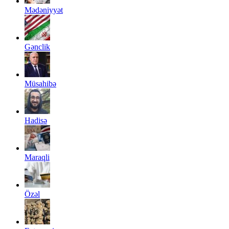
Mədəniyyət
Gənclik
Müsahibə
Hadisə
Maraqli
Özəl