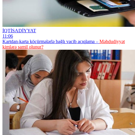
İQTİSADİYYAT
11:06
Kartdan-karta köçürmələrlə bağlı vacib açıqlama –
Məhdudiyyət
kimlərə şamil olunur?