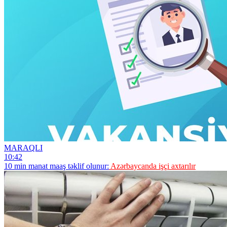
MARAQLI
10:42
10 min manat maaş təklif olunur:
Azərbaycanda işçi axtarılır