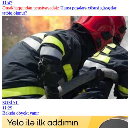
11:47
Əməkhaqqından pensiyayadək:
Hansı peşələrə xüsusi güzəştlər
tətbiq olunur?
SOSİAL
11:29
Bakıda obyekt yanır