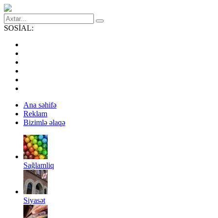
SOSİAL:
Ana səhifə
Reklam
Bizimlə əlaqə
Sağlamliq
Siyasət