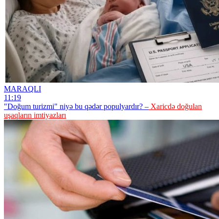
MARAQLI
11:19
"Doğum turizmi" niyə bu qədər populyardır? –
Xaricdə doğulan
uşaqların imtiyazları