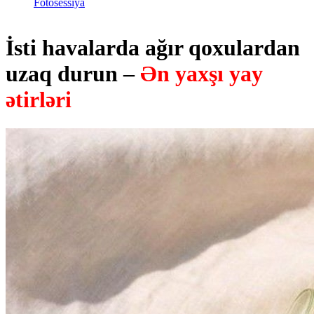
Fotosessiya
İsti havalarda ağır qoxulardan
uzaq durun –
Ən yaxşı yay
ətirləri