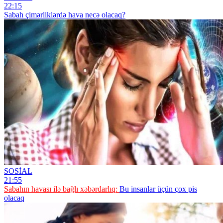
22:15
Sabah çimərliklərdə hava necə olacaq?
SOSİAL
21:55
Sabahın havası ilə bağlı xəbərdarlıq:
Bu insanlar üçün çox pis
olacaq