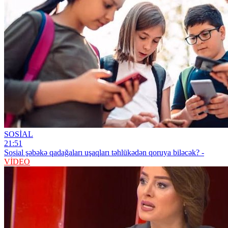
SOSİAL
21:51
Sosial şəbəkə qadağaları uşaqları təhlükədən qoruya biləcək? -
VİDEO