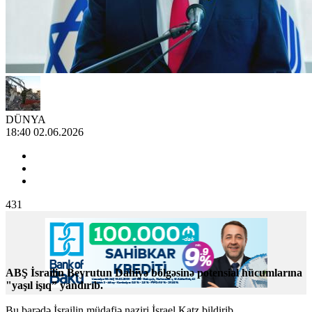
DÜNYA
18:40 02.06.2026
431
ABŞ İsrailin Beyrutun Dahiyə bölgəsinə potensial hücumlarına
"yaşıl işıq” yandırıb.
Bu barədə İsrailin müdafiə naziri İsrael Katz bildirib.