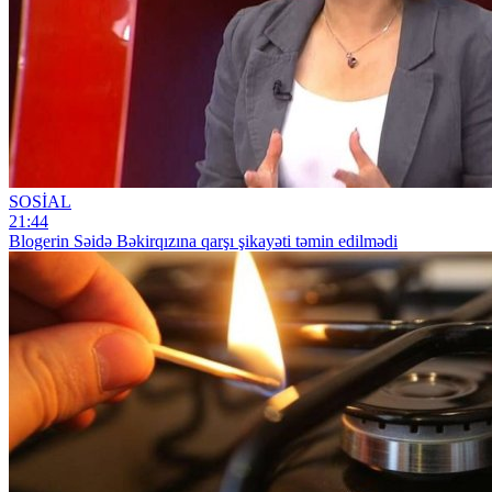
SOSİAL
21:44
Blogerin Səidə Bəkirqızına qarşı şikayəti təmin edilmədi