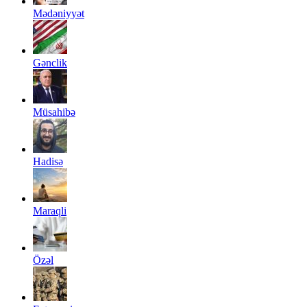
Mədəniyyət
Gənclik
Müsahibə
Hadisə
Maraqli
Özəl