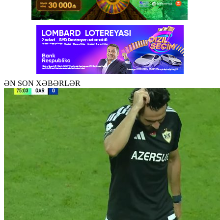
ƏN SON XƏBƏRLƏR