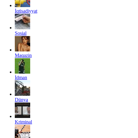
İqtisadiyyat
Sosial
Maqazin
İdman
Dünya
Kriminal