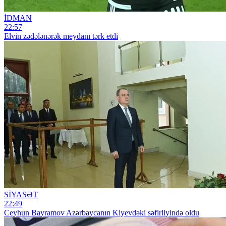
İDMAN
22:57
Elvin zədələnərək meydanı tərk etdi
SİYASƏT
22:49
Ceyhun Bayramov Azərbaycanın Kiyevdəki səfirliyində oldu