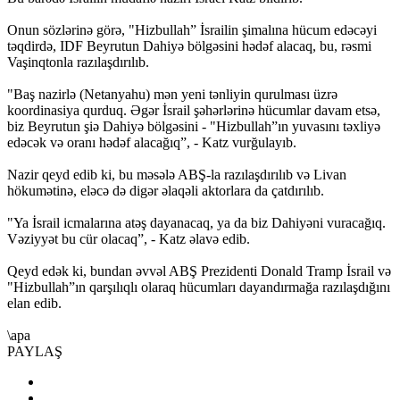
Onun sözlərinə görə, "Hizbullah” İsrailin şimalına hücum edəcəyi
təqdirdə, IDF Beyrutun Dahiyə bölgəsini hədəf alacaq, bu, rəsmi
Vaşinqtonla razılaşdırılıb.
"Baş nazirlə (Netanyahu) mən yeni tənliyin qurulması üzrə
koordinasiya qurduq. Əgər İsrail şəhərlərinə hücumlar davam etsə,
biz Beyrutun şiə Dahiyə bölgəsini - "Hizbullah”ın yuvasını təxliyə
edəcək və oranı hədəf alacağıq”, - Katz vurğulayıb.
Nazir qeyd edib ki, bu məsələ ABŞ-la razılaşdırılıb və Livan
hökumətinə, eləcə də digər əlaqəli aktorlara da çatdırılıb.
"Ya İsrail icmalarına atəş dayanacaq, ya da biz Dahiyəni vuracağıq.
Vəziyyət bu cür olacaq”, - Katz əlavə edib.
Qeyd edək ki, bundan əvvəl ABŞ Prezidenti Donald Tramp İsrail və
"Hizbullah”ın qarşılıqlı olaraq hücumları dayandırmağa razılaşdığını
elan edib.
\apa
PAYLAŞ