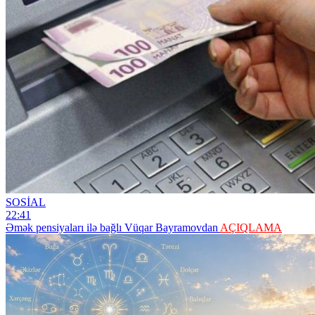
SOSİAL
22:41
Əmək pensiyaları ilə bağlı Vüqar Bayramovdan
AÇIQLAMA