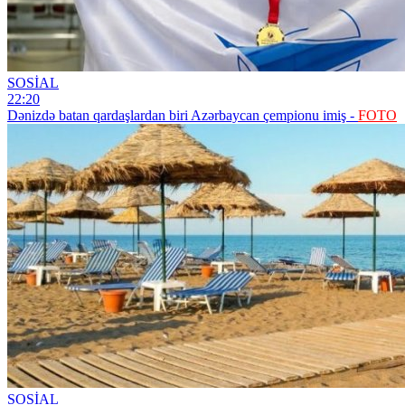
SOSİAL
22:20
Dənizdə batan qardaşlardan biri Azərbaycan çempionu imiş -
FOTO
SOSİAL