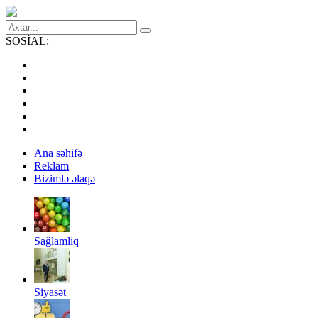
SOSİAL:
Ana səhifə
Reklam
Bizimlə əlaqə
Sağlamliq
Siyasət