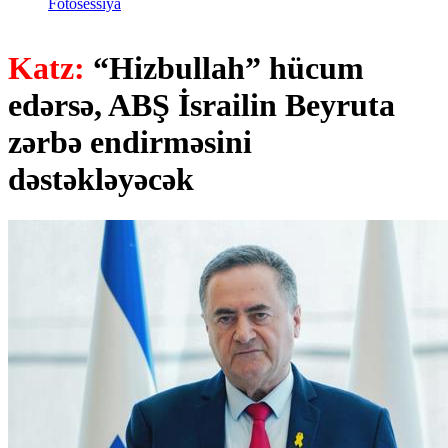
Fotosessiya
Katz:
“Hizbullah” hücum
edərsə, ABŞ İsrailin Beyruta
zərbə endirməsini
dəstəkləyəcək