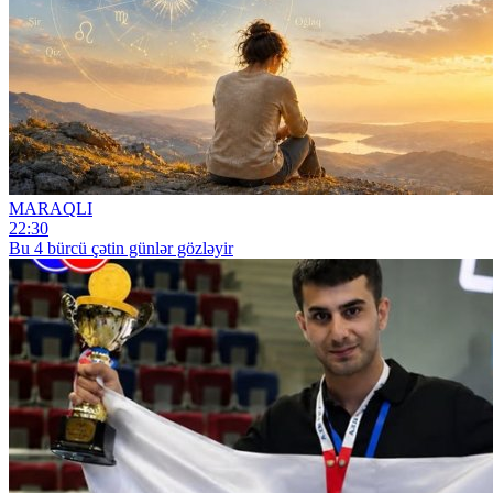
MARAQLI
22:30
Bu 4 bürcü çətin günlər gözləyir