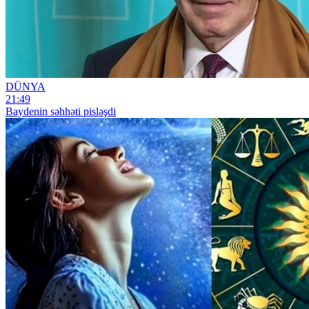
DÜNYA
21:49
Baydenin səhhəti pisləşdi