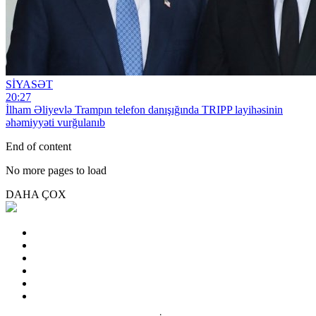
SİYASƏT
20:27
İlham Əliyevlə Trampın telefon danışığında TRIPP layihəsinin
əhəmiyyəti vurğulanıb
End of content
No more pages to load
DAHA ÇOX