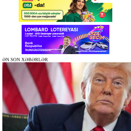
ƏN SON XƏBƏRLƏR