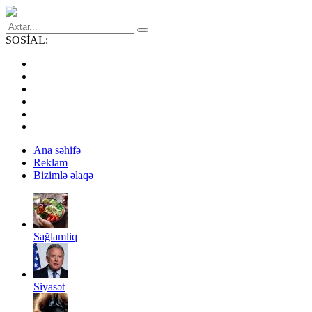
SOSİAL:
Ana səhifə
Reklam
Bizimlə əlaqə
Sağlamliq
Siyasət