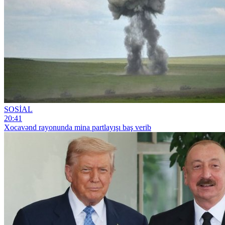
SOSİAL
20:41
Xocavənd rayonunda mina partlayışı baş verib