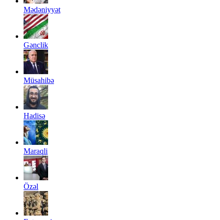
Mədəniyyət
Gənclik
Müsahibə
Hadisə
Maraqli
Özəl