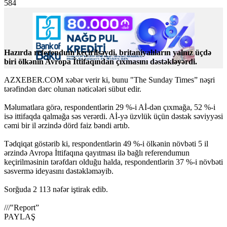
584
Hazırda referendum keçirilsəydi, britaniyalıların yalnız üçdə
biri ölkənin Avropa İttifaqından çıxmasını dəstəkləyərdi.
AZXEBER.COM xəbər verir ki, bunu "The Sunday Times” nəşri
tərəfindən dərc olunan nəticələri sübut edir.
Məlumatlara görə, respondentlərin 29 %-i Aİ-dən çıxmağa, 52 %-i
isə ittifaqda qalmağa səs verərdi. Aİ-yə üzvlük üçün dəstək səviyyəsi
cəmi bir il ərzində dörd faiz bəndi artıb.
Tədqiqat göstərib ki, respondentlərin 49 %-i ölkənin növbəti 5 il
ərzində Avropa İttifaqına qayıtması ilə bağlı referendumun
keçirilməsinin tərəfdarı olduğu halda, respondentlərin 37 %-i növbəti
səsvermə ideyasını dəstəkləməyib.
Sorğuda 2 113 nəfər iştirak edib.
///
"Report”
PAYLAŞ