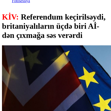
Fotosessiya
KİV:
Referendum keçirilsəydi,
britaniyalıların üçdə biri Aİ-
dən çıxmağa səs verərdi