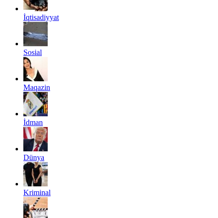
İqtisadiyyat
Sosial
Maqazin
İdman
Dünya
Kriminal