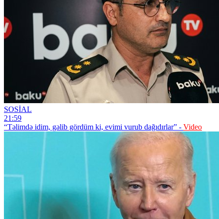
SOSİAL
21:59
“Təlimdə idim, gəlib gördüm ki, evimi vurub dağıdırlar” -
Video