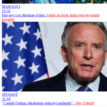
MARAQLI
21:32
Hər şeyi çox düşünən 4 bürc:
Onlar ən kiçik detalı belə beynində
böyüdür
SİYASƏT
21:18
"Cənubi Qafqaz ölkələrinin gələcəyi parlaqdır" -
Stiv Uitkoff