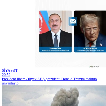
SİYASƏT
20:52
Prezident İlham Əliyev ABŞ prezidenti Donald Trampa məktub
ünvanlayıb