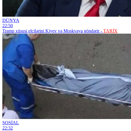
DÜNYA
22:50
Tramp xüsusi elçilərini Kiyev və Moskvaya göndərir -
TARİX
SOSİAL
22:32