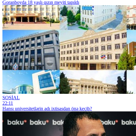
Goranboyda 18 yaşlı qızın meyiti tapıldı
SOSİAL
22:11
Hansı universitetlərin adı ixtisasdan önə keçib?