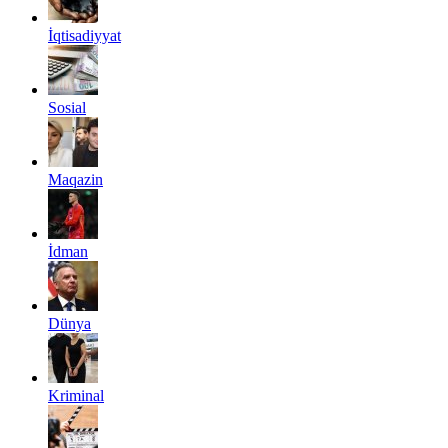
İqtisadiyyat
Sosial
Maqazin
İdman
Dünya
Kriminal