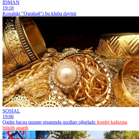
İDMAN
19:18
Koxalski "Qarabağ"ı bu kluba dəyişir
SOSİAL
19:06
Qadın bacısı qızının nişanında qızılları oğurladı:
konfet kağızına
büküb aparıb