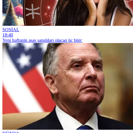
SOSİAL
18:40
Yeni həftənin əsas şanslıları olacaq üç bürc