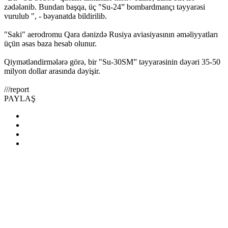
zədələnib. Bundan başqa, üç "Su-24” bombardmançı təyyarəsi
vurulub ", - bəyanatda bildirilib.
"Saki" aerodromu Qara dənizdə Rusiya aviasiyasının əməliyyatları
üçün əsas baza hesab olunur.
Qiymətləndirmələrə görə, bir "Su-30SM” təyyarəsinin dəyəri 35-50
milyon dollar arasında dəyişir.
///report
PAYLAŞ