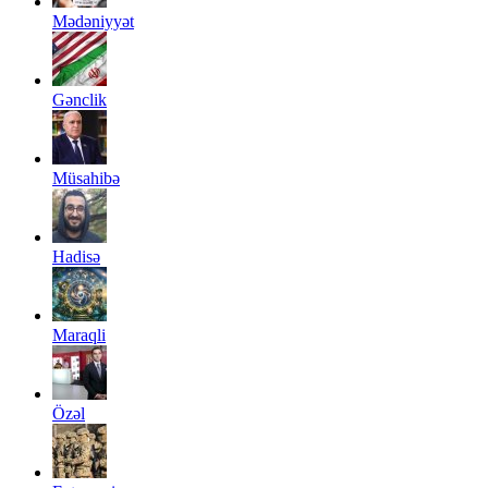
Mədəniyyət
Gənclik
Müsahibə
Hadisə
Maraqli
Özəl