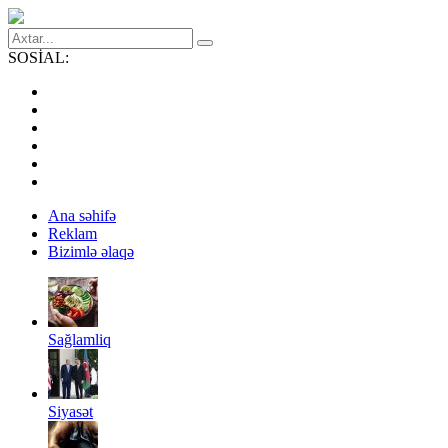
SOSİAL:
Ana səhifə
Reklam
Bizimlə əlaqə
Sağlamliq
Siyasət