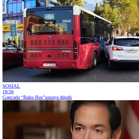
SOSİAL
18:56
Gəncədə “Baku Bus”qəzaya düşdü