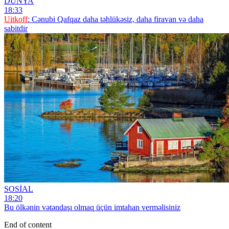
DÜNYA
18:33
Uitkoff
: Cənubi Qafqaz daha təhlükəsiz, daha firavan və daha
sabitdir
SOSİAL
18:20
Bu ölkənin vətəndaşı olmaq üçün imtahan verməlisiniz
End of content