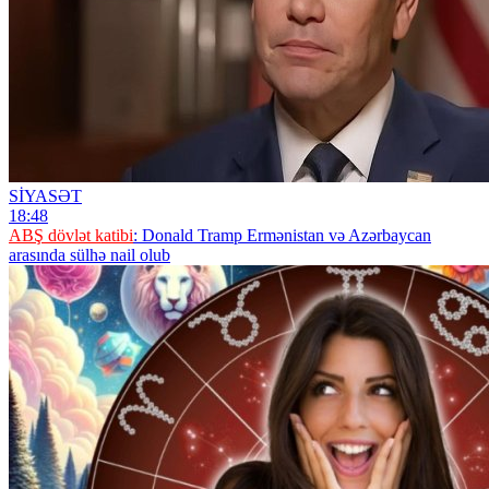
SİYASƏT
18:48
ABŞ dövlət katibi
: Donald Tramp Ermənistan və Azərbaycan
arasında sülhə nail olub