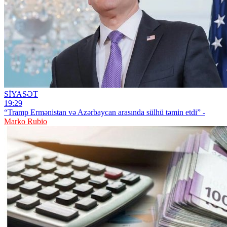
SİYASƏT
19:29
“Tramp Ermənistan və Azərbaycan arasında sülhü təmin etdi” -
Marko Rubio