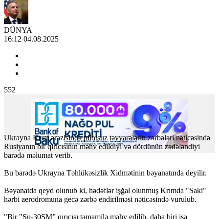
DÜNYA
16:12 04.08.2025
552
Ukrayna Krım ərazisində pilotsuz təyyarələrin zərbələri nəticəsində
Rusiyanın bir qırıcısının məhv edildiyi və dördünün zədələndiyi
barədə məlumat verib.
Bu barədə Ukrayna Təhlükəsizlik Xidmətinin bəyanatında deyilir.
Bəyanatda qeyd olunub ki, hədəflər işğal olunmuş Krımda "Saki"
hərbi aerodromuna gecə zərbə endirilməsi nəticəsində vurulub.
"Bir "Su-30SM” qırıcısı tamamilə məhv edilib, daha biri isə