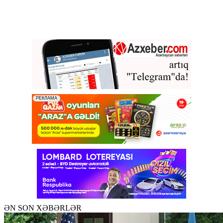
ƏN SON XƏBƏRLƏR