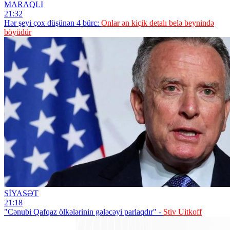
MARAQLI
21:32
Hər şeyi çox düşünən 4 bürc:
Onlar ən kiçik detalı belə beynində
böyüdür
SİYASƏT
21:18
"Cənubi Qafqaz ölkələrinin gələcəyi parlaqdır" -
Stiv Uitkoff