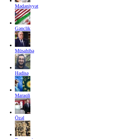
Mədəniyyət
Gənclik
Müsahibə
Hadisə
Maraqli
Özəl