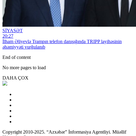
SİYASƏT
20:27
İlham Əliyevlə Trampın telefon danışığında TRIPP layihəsinin
əhəmiyyəti vurğulanıb
End of content
No more pages to load
DAHA ÇOX
Copyright 2010-2025. “Azxəbər” İnformasiya Agentliyi. Müəllif