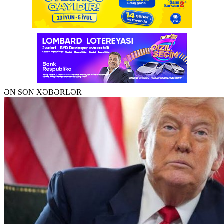
ƏN SON XƏBƏRLƏR