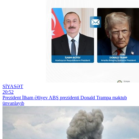
SİYASƏT
20:52
Prezident İlham Əliyev ABŞ prezidenti Donald Trampa məktub
ünvanlayıb