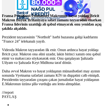
Fransa Prezidenti Emmanuel Makronun həyat yoldaşı Bricit
Makron Böyük Britaniyaya səfəri zamanı təyyarədən enərkən
Fransa liderinin uzatdığı əli qəbul etməyərək onu yenidən açıq
şəkildə alçaldıb.
Prezident təyyarəsinin "Northolt" hərbi bazasına gəlişi kadrlarını
"France 24” telekanalı yayıb.
Videoda Makron təyyarədən ilk enir. Onun ardınca həyat yoldaşı
Bricit çıxır. Makron ona əlini uzadır, lakin birinci xanım onu qəbul
etmir və məhəccərə söykənərək enir. Onu qarşılayan Şahzadə
Uilyam və Şahzadə Keyt Midltona tərəf dönür.
Daha əvvəl Makron və həyat yoldaşının münasibətləri may ayının
sonunda Vyetnama səfərləri zamanı KİV-in diqqətini cəlb etmişdi.
Prezidentin təyyarədən çıxışını çəkən jurnalistlər həyat yoldaşının
E.Makronun üzünə şillə vurduğu anı lentə almışdılar.
///report
PAYLAŞ