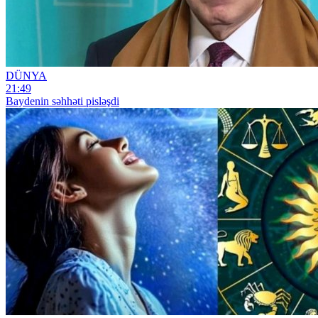
DÜNYA
21:49
Baydenin səhhəti pisləşdi