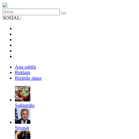
SOSİAL:
Ana səhifə
Reklam
Bizimlə əlaqə
Sağlamliq
Siyasət