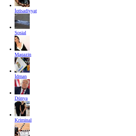
İqtisadiyyat
Sosial
Maqazin
İdman
Dünya
Kriminal