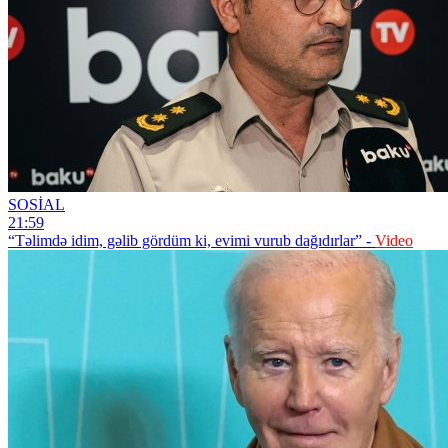
SOSİAL
21:59
“Təlimdə idim, gəlib gördüm ki, evimi vurub dağıdırlar” -
Video