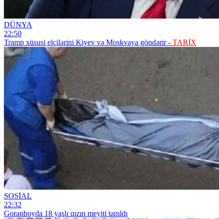
DÜNYA
22:50
Tramp xüsusi elçilərini Kiyev və Moskvaya göndərir -
TARİX
SOSİAL
22:32
Goranboyda 18 yaşlı qızın meyiti tapıldı