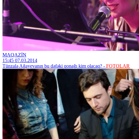
MAQAZİN
15:45 07.03.2014
Tünzalə Ağayevanın bu dəfəki qonağı kim olacaq? -
FOTOLAR