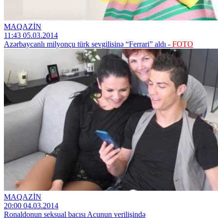
MAQAZİN
11:43 05.03.2014
Azərbaycanlı milyonçu türk sevgilisinə “Ferrari” aldı -
FOTO
MAQAZİN
20:00 04.03.2014
Ronaldonun seksual bacısı Acunun verilişində