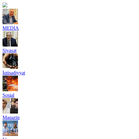
MEDİA
Siyasət
İqtisadiyyat
Sosial
Maqazin