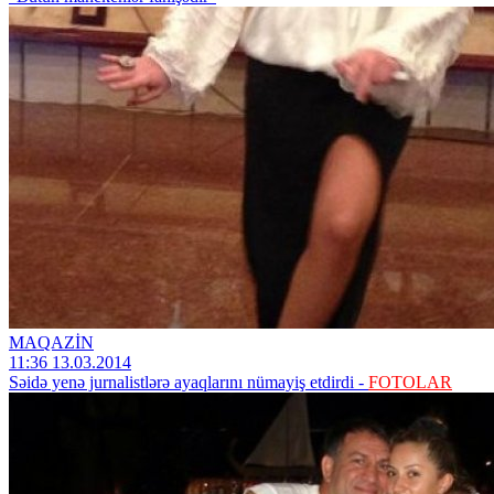
MAQAZİN
11:36 13.03.2014
Səidə yenə jurnalistlərə ayaqlarını nümayiş etdirdi -
FOTOLAR