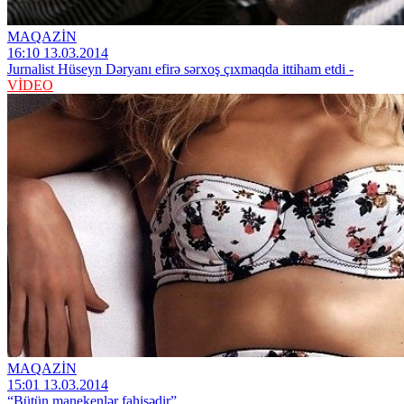
MAQAZİN
16:10 13.03.2014
Jurnalist Hüseyn Dəryanı efirə sərxoş çıxmaqda ittiham etdi -
VİDEO
MAQAZİN
15:01 13.03.2014
“Bütün manekenlər fahişədir”