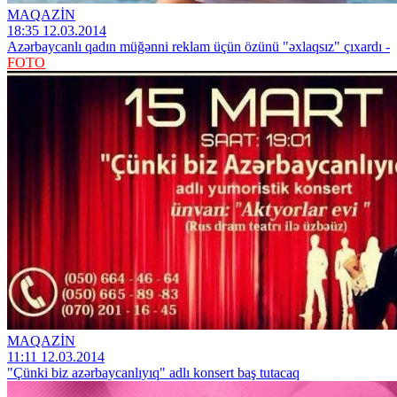
MAQAZİN
18:35 12.03.2014
Azərbaycanlı qadın müğənni reklam üçün özünü "əxlaqsız" çıxardı -
FOTO
MAQAZİN
11:11 12.03.2014
"Çünki biz azərbaycanlıyıq" adlı konsert baş tutacaq