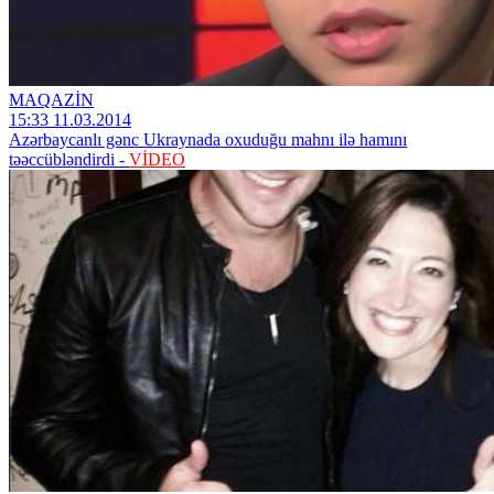
MAQAZİN
15:33 11.03.2014
Azərbaycanlı gənc Ukraynada oxuduğu mahnı ilə hamını
təəccübləndirdi -
VİDEO