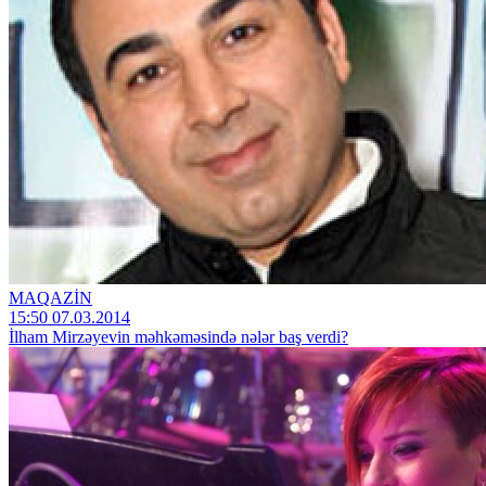
MAQAZİN
15:50 07.03.2014
İlham Mirzəyevin məhkəməsində nələr baş verdi?