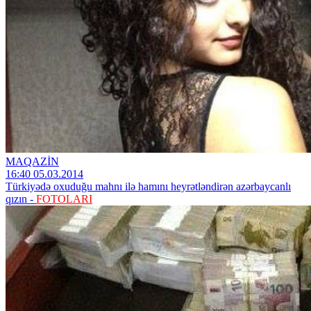
MAQAZİN
16:40 05.03.2014
Türkiyədə oxuduğu mahnı ilə hamını heyrətləndirən azərbaycanlı
qızın -
FOTOLARI