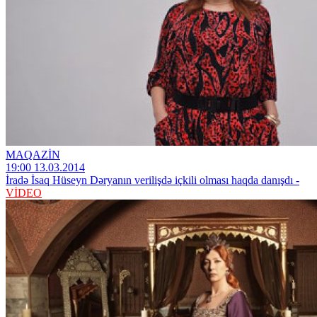
MAQAZİN
19:00 13.03.2014
İradə İsaq Hüseyn Dəryanın verilişdə içkili olması haqda danışdı -
VİDEO