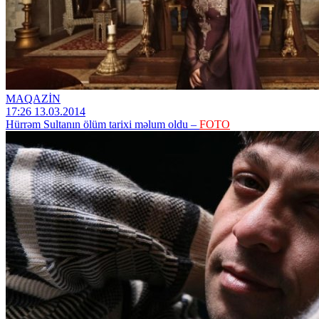
MAQAZİN
17:26 13.03.2014
Hürrəm Sultanın ölüm tarixi məlum oldu –
FOTO