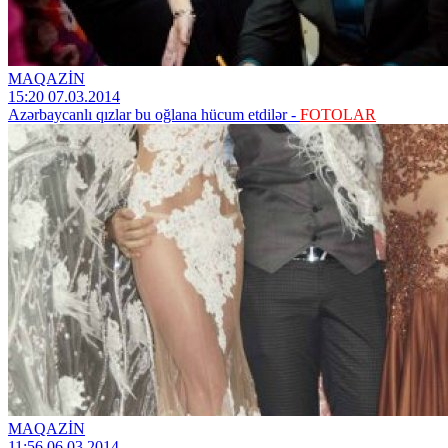
MAQAZİN
15:20 07.03.2014
Azərbaycanlı qızlar bu oğlana hücum etdilər -
FOTOLAR
MAQAZİN
11:56 06.03.2014