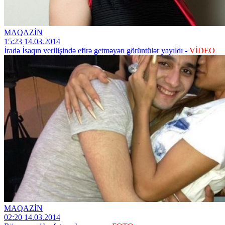
MAQAZİN
15:23 14.03.2014
İradə İsaqın verilişində efirə getməyən görüntülər yayıldı -
VİDEO
MAQAZİN
02:20 14.03.2014