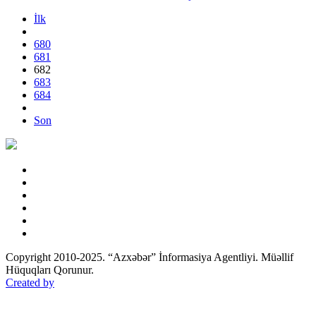
İlk
680
681
682
683
684
Son
Copyright 2010-2025. “Azxəbər” İnformasiya Agentliyi. Müəllif
Hüquqları Qorunur.
Created by