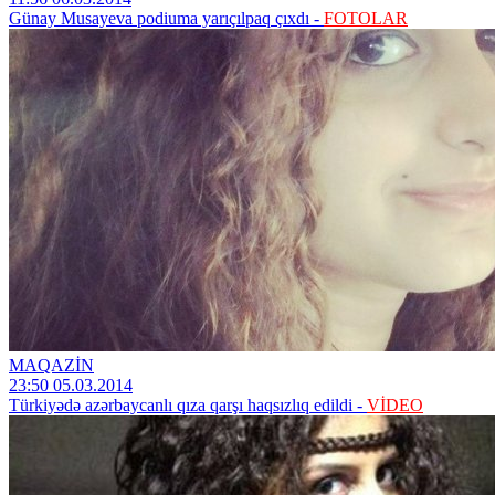
Günay Musayeva podiuma yarıçılpaq çıxdı -
FOTOLAR
MAQAZİN
23:50 05.03.2014
Türkiyədə azərbaycanlı qıza qarşı haqsızlıq edildi -
VİDEO