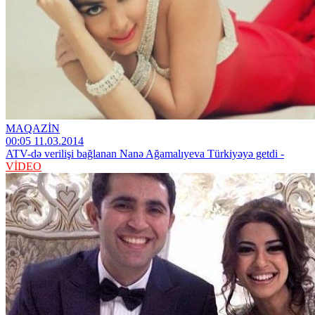
MAQAZİN
00:05 11.03.2014
ATV-də verilişi bağlanan Nanə Ağamalıyeva Türkiyəyə getdi -
VİDEO