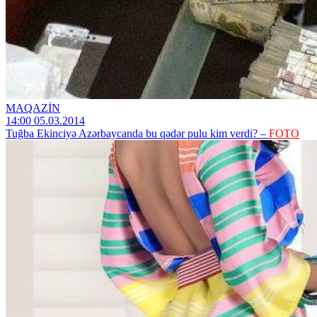
MAQAZİN
14:00 05.03.2014
Tuğba Ekinciyə Azərbaycanda bu qədər pulu kim verdi? –
FOTO