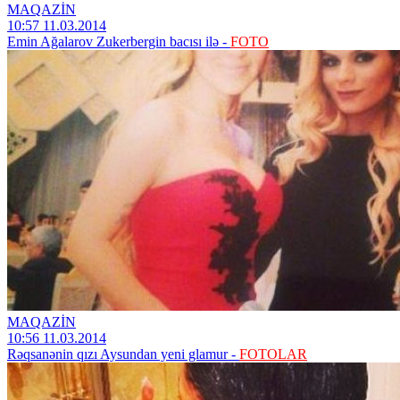
MAQAZİN
10:57 11.03.2014
Emin Ağalarov Zukerbergin bacısı ilə -
FOTO
MAQAZİN
10:56 11.03.2014
Rəqsanənin qızı Aysundan yeni glamur -
FOTOLAR