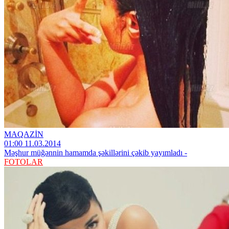
MAQAZİN
01:00 11.03.2014
Məşhur müğənnin hamamda şəkillərini çəkib yayımladı -
FOTOLAR