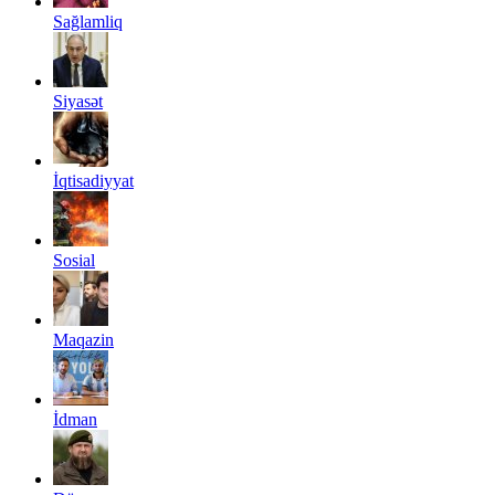
Sağlamliq
Siyasət
İqtisadiyyat
Sosial
Maqazin
İdman