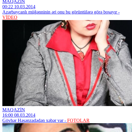
MAQAZİN
00:22 10.03.2014
Azərbaycanlı müğənninin əri onu bu görüntülərə görə boşayır -
VİDEO
MAQAZİN
16:00 08.03.2014
Gövhər Həsənzadədən xəbər var -
FOTOLAR