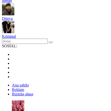
İdman
Dünya
Kriminal
SOSİAL:
Ana səhifə
Reklam
Bizimlə əlaqə