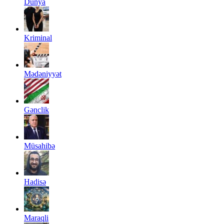
Dünya
Kriminal
Mədəniyyət
Gənclik
Müsahibə
Hadisə
Maraqli