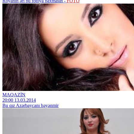
Röyanın əri bu fotoya baxmasın -
FOTO
MAQAZİN
20:00 13.03.2014
Bu qız Azərbaycanı bəyənmir