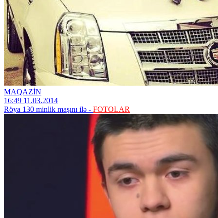
MAQAZİN
16:49 11.03.2014
Röya 130 minlik maşını ilə -
FOTOLAR