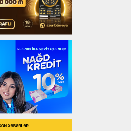
SON XƏBƏRLƏR