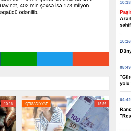
10:18
avinət, 402 min şəxsə isə 173 milyon
əqaüdü ödənilib.
Paşi
Azər
səhif
10:16
Düny
08:49
“Gür
yolu 
04:42
10:16
İQTİSADİYYAT
15:56
Ramz
"Res