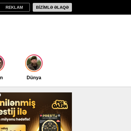
REKLAM
BİZİMLƏ ƏLAQƏ
an
Dünya