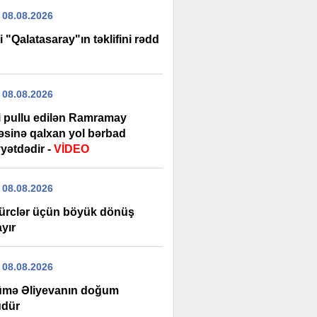
 08.08.2026
i "Qalatasaray"ın təklifini rədd
 08.08.2026
şi pullu edilən Ramramay
ləsinə qalxan yol bərbad
yətdədir -
VİDEO
 08.08.2026
ürclər üçün böyük dönüş
yır
 08.08.2026
mə Əliyevanın doğum
dür