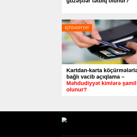
güzəştlər tətbiq olunur?
İQTİSADİYYAT
Kartdan-karta köçürmələrl
bağlı vacib açıqlama –
Məhdudiyyət kimlərə şamil
olunur?