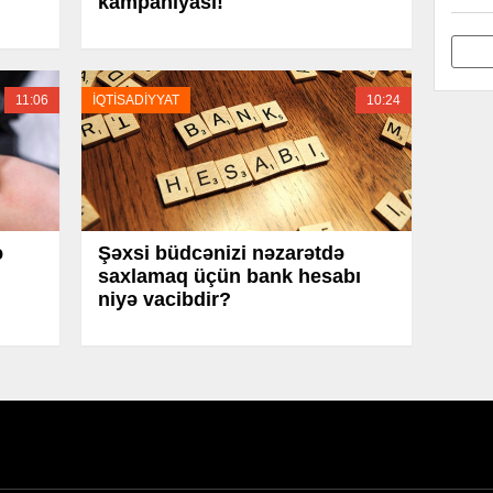
kampaniyası!
11:06
İQTİSADİYYAT
10:24
ə
Şəxsi büdcənizi nəzarətdə
saxlamaq üçün bank hesabı
niyə vacibdir?