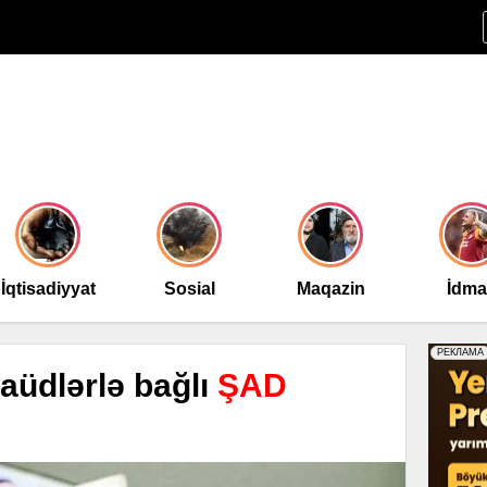
İqtisadiyyat
Sosial
Maqazin
İdm
aüdlərlə bağlı
ŞAD