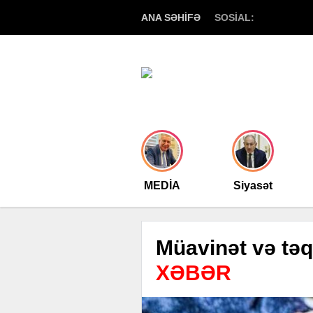
ANA SƏHİFƏ
SOSİAL:
MEDİA
Siyasət
Müavinət və təq
XƏBƏR