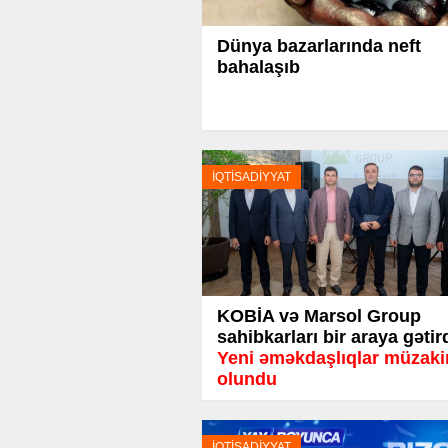
Dünya bazarlarında neft
bahalaşıb
İQTİSADİYYAT
KOBİA və Marsol Group
sahibkarları bir araya gətir
Yeni əməkdaşlıqlar müzaki
olundu
İQTİSADİYYAT