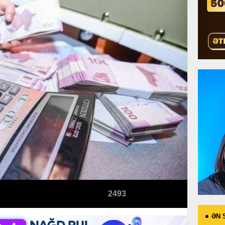
2493
ƏN 