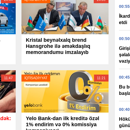
00:55
İkard
etdi
00:50
4
Kristal beynəlxalq brend
Hansgrohe ilə əməkdaşlıq
Giri
memorandumu imzalayıb
şəla
vəziy
00:45
11:47
İQTİSADİYYAT
11:21
Bu b
başla
00:40
dək:
Yelo Bank-dan ilk kreditə özəl
Hökü
1% endirim və 0% komissiya
günü