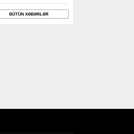
BÜTÜN XƏBƏRLƏR