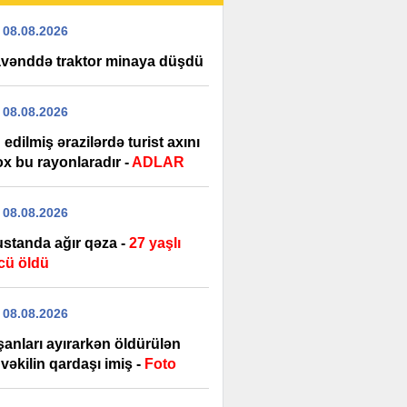
 08.08.2026
vənddə traktor minaya düşdü
 08.08.2026
edilmiş ərazilərdə turist axını
ox bu rayonlaradır -
ADLAR
 08.08.2026
standa ağır qəza -
27 yaşlı
cü öldü
 08.08.2026
şanları ayırarkən öldürülən
vəkilin qardaşı imiş -
Foto