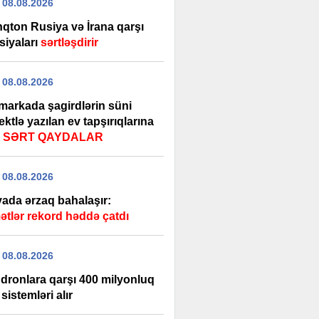
 08.08.2026
nqton Rusiya və İrana qarşı
siyaları
sərtləşdirir
 08.08.2026
markada şagirdlərin süni
lektlə yazılan ev tapşırıqlarına
ı
SƏRT QAYDALAR
 08.08.2026
ada ərzaq bahalaşır:
ətlər rekord həddə çatdı
 08.08.2026
dronlara qarşı 400 milyonluq
 sistemləri alır