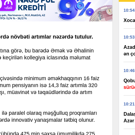
10:54
Xoca
rdə növbəti artımlar nəzərdə tutulur.
10:53
Azad 
a görə, bu barədə Əmək və Əhalinin
ən ç
ə keçirilən kollegiya iclasında məlumat
10:46
çərçivəsində minimum əməkhaqqının 16 faiz
Qobu
imum pensiyanın isə 14,3 faiz artımla 320
sürü
aşı, müavinət və təqaüdlərində də artım
10:21
ı ilə paralel olaraq məşğulluq proqramları
Dala
tlərdə innovativ yanaşmalar tətbiq olunur.
Azər 
nci rübündə 475 min şəxsə ümumilikdə 275