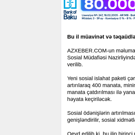
Bu il müavinət və təqaüdlə
AZXEBER.COM-un məlumatın
Sosial Müdafiəsi Nazirliyind
verilib.
Yeni sosial islahat paketi 
artırılaraq 400 manata, min
manata çatdırılması ilə yan
həyata keçiriləcək.
Sosial ödənişlərin artırılmas
genişləndirilir, sosial xidmə
Qeyd edilib ki, bu ilin biri