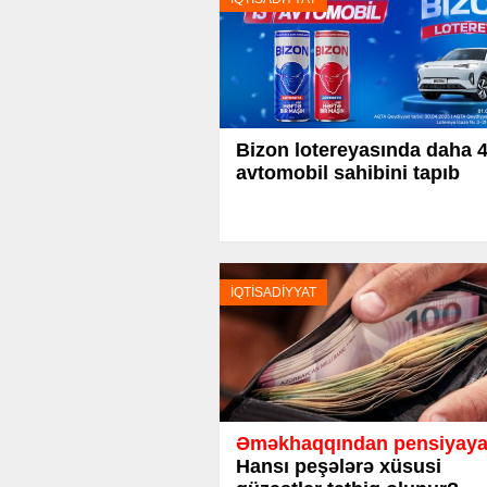
Bizon lotereyasında daha 
avtomobil sahibini tapıb
İQTİSADİYYAT
Əməkhaqqından pensiyaya
Hansı peşələrə xüsusi