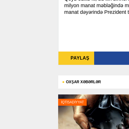
milyon manat məbləğində mü
manat dəyərində Prezident t
PAYLAŞ
OXŞAR XƏBƏRLƏR
İQTİSADİYYAT