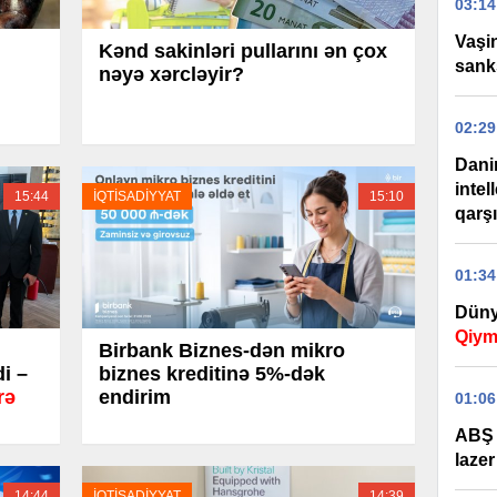
03:14
Vaşi
Kənd sakinləri pullarını ən çox
sank
nəyə xərcləyir?
02:29
Dani
intel
15:44
İQTİSADİYYAT
15:10
qarş
01:34
Düny
Qiym
Birbank Biznes-dən mikro
di –
biznes kreditinə 5%-dək
rə
endirim
01:06
ABŞ 
lazer
14:44
İQTİSADİYYAT
14:39