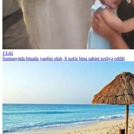
13:41
Sumqayıtda binada yanğın olub, 6 nəfər bina sakini təxliyə edilib