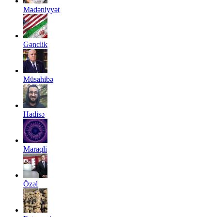
Mədəniyyət
Gənclik
Müsahibə
Hadisə
Maraqli
Özəl