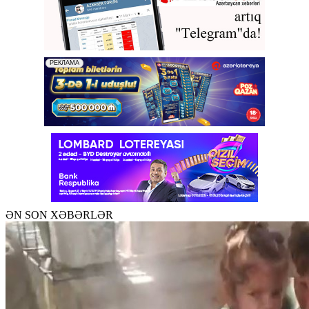
ƏN SON XƏBƏRLƏR