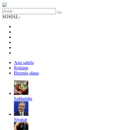
SOSİAL:
Ana səhifə
Reklam
Bizimlə əlaqə
Sağlamliq
Siyasət