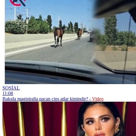
SOSİAL
11:08
Bakıda magistralla qaçan cins atlar kimindir? -
Video