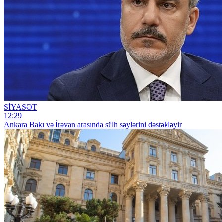
SİYASƏT
12:29
Ankara Bakı və İrəvan arasında sülh səylərini dəstəkləyir