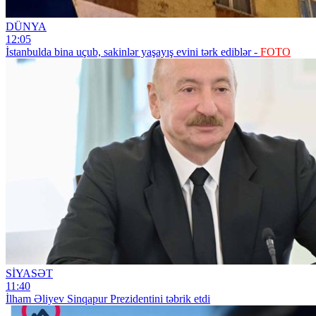
DÜNYA
12:05
İstanbulda bina uçub, sakinlər yaşayış evini tərk ediblər -
FOTO
SİYASƏT
11:40
İlham Əliyev Sinqapur Prezidentini təbrik etdi