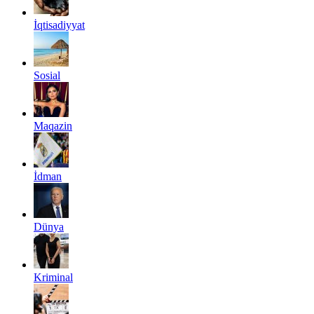
İqtisadiyyat
Sosial
Maqazin
İdman
Dünya
Kriminal