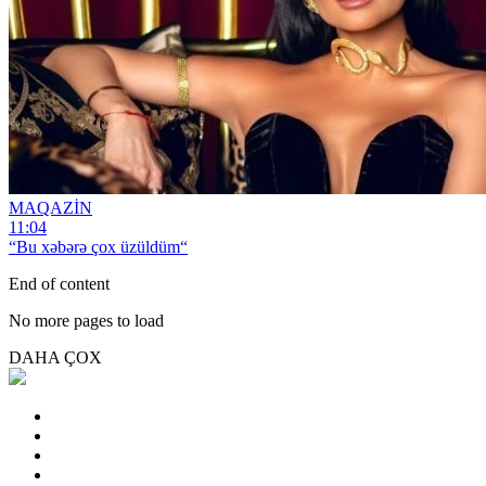
MAQAZİN
11:04
“Bu xəbərə çox üzüldüm“
End of content
No more pages to load
DAHA ÇOX