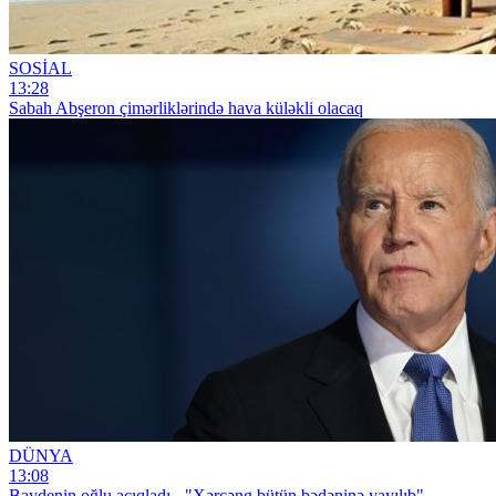
SOSİAL
13:28
Sabah Abşeron çimərliklərində hava küləkli olacaq
DÜNYA
13:08
Baydenin oğlu açıqladı - "Xərçəng bütün bədəninə yayılıb"