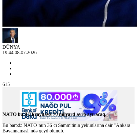
DÜNYA
19:44 08.07.2026
615
NATO bu il Ukraynaya 70 milyard avro ayıracaq.
Bu barədə NATO-nun 36-cı Sammitinin yekunlarına dair "Ankara
Bəyannaməsi"ndə qeyd olunub.