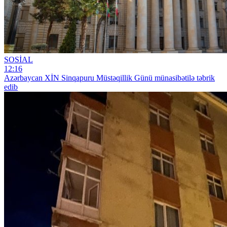
SOSİAL
12:16
Azərbaycan XİN Sinqapuru Müstəqillik Günü münasibətilə təbrik
edib