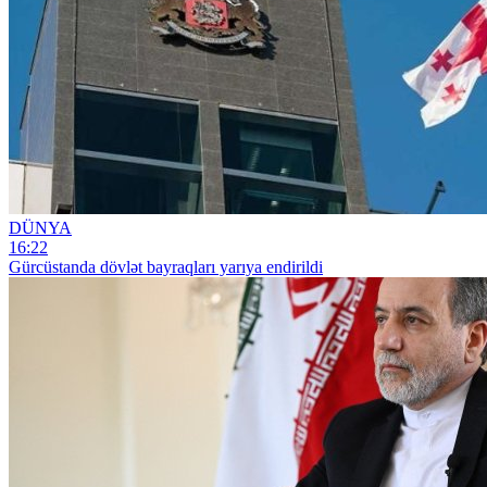
DÜNYA
16:22
Gürcüstanda dövlət bayraqları yarıya endirildi