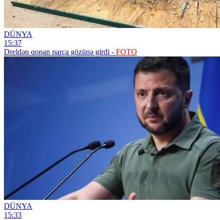
DÜNYA
15:37
Dreldən qopan parça gözünə girdi -
FOTO
DÜNYA
15:33