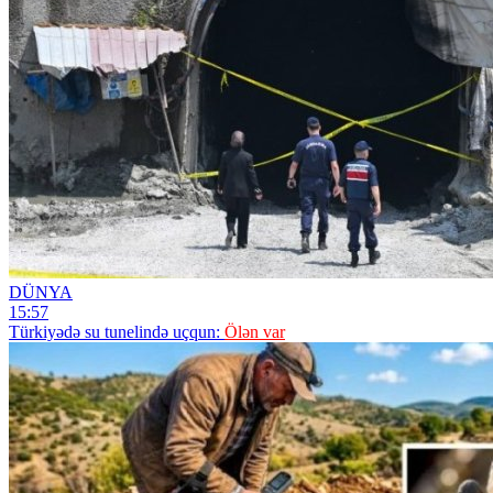
DÜNYA
15:57
Türkiyədə su tunelində uçqun:
Ölən var