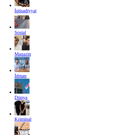
İqtisadiyyat
Sosial
Maqazin
İdman
Dünya
Kriminal