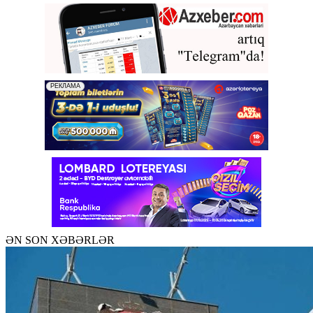
ƏN SON XƏBƏRLƏR