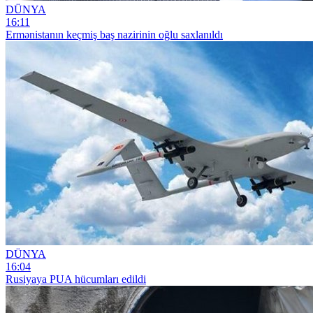
DÜNYA
16:11
Ermənistanın keçmiş baş nazirinin oğlu saxlanıldı
DÜNYA
16:04
Rusiyaya PUA hücumları edildi