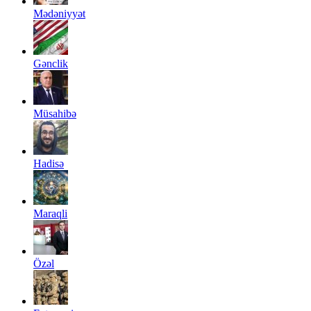
Mədəniyyət
Gənclik
Müsahibə
Hadisə
Maraqli
Özəl