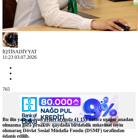
İQTİSADİYYAT
11:23 03.07.2026
765
Bu ilin yanvar-iyun ayları ərzində 41 153 nəfərə uşağın anadan
olmasına görə proaktiv qaydada birdəfəlik müavinət təyin
olunaraq Dövlət Sosial Müdafiə Fondu (DSMF) tərəfindən
ödəniş edilib.