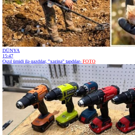
DÜNYA
15:47
Qızıl ümidi ilə qazdılar, "xəzinə" tapdılar-
FOTO