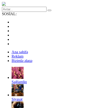
SOSİAL:
Ana səhifə
Reklam
Bizimlə əlaqə
Sağlamliq
Siyasət