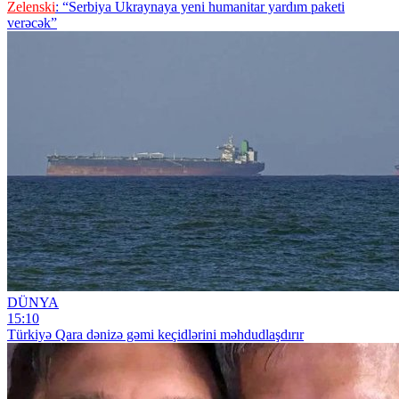
Zelenski
: “Serbiya Ukraynaya yeni humanitar yardım paketi
verəcək”
DÜNYA
15:10
Türkiyə Qara dənizə gəmi keçidlərini məhdudlaşdırır