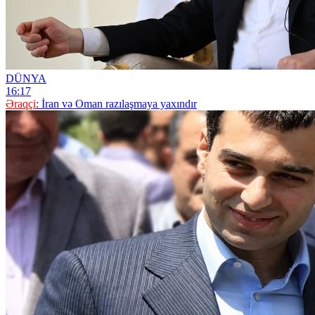
DÜNYA
16:17
Əraqçi
: İran və Oman razılaşmaya yaxındır