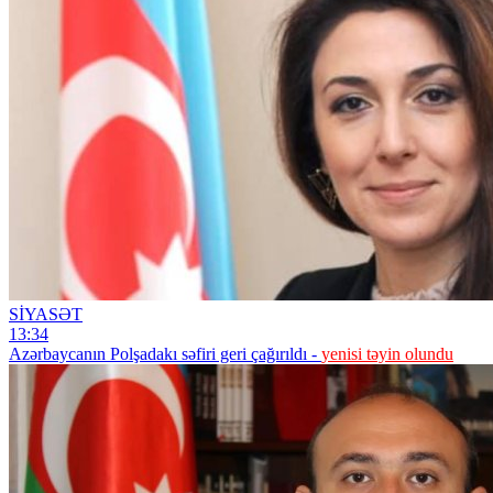
SİYASƏT
13:34
Azərbaycanın Polşadakı səfiri geri çağırıldı -
yenisi təyin olundu