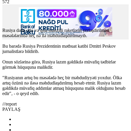
572
Rusiya daha orta və qısa mənzilli raketlərin yerləşdirilməsi
məsələlərində heç nə ilə məhdudlaşdırılmayıb.
Bu barədə Rusiya Prezidentinin mətbuat katibi Dmitri Peskov
jurnalistlərə bildirib.
Onun sözlərinə görə, Rusiya lazım gəldikdə müvafiq tədbirlər
görmək hüququna malikdir.
"Rusiyanın artıq bu məsələdə heç bir məhdudiyyəti yoxdur. Ölkə
artıq özünü nə iləsə məhdudlaşdırılmış hesab etmir. Rusiya lazım
gəldikdə müvafiq addımlar atmaq hüququna malik olduğunu hesab
edir", - o qeyd edib.
///report
PAYLAŞ