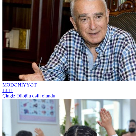
MƏDƏNİYYƏT
13:11
Çingiz Əlioğlu dəfn olundu