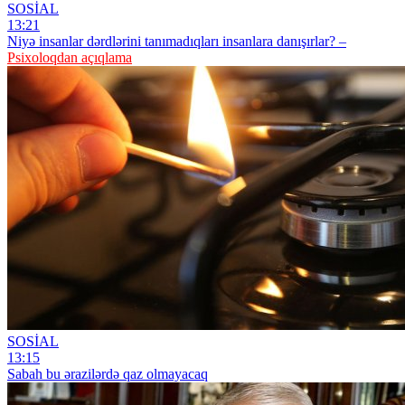
SOSİAL
13:21
Niyə insanlar dərdlərini tanımadıqları insanlara danışırlar? –
Psixoloqdan açıqlama
SOSİAL
13:15
Sabah bu ərazilərdə qaz olmayacaq