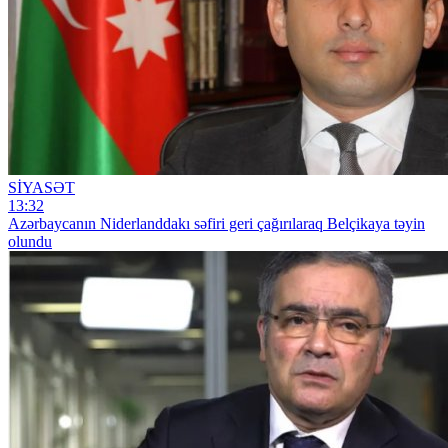
SİYASƏT
13:32
Azərbaycanın Niderlanddakı səfiri geri çağırılaraq Belçikaya təyin
olundu