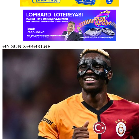
ƏN SON XƏBƏRLƏR