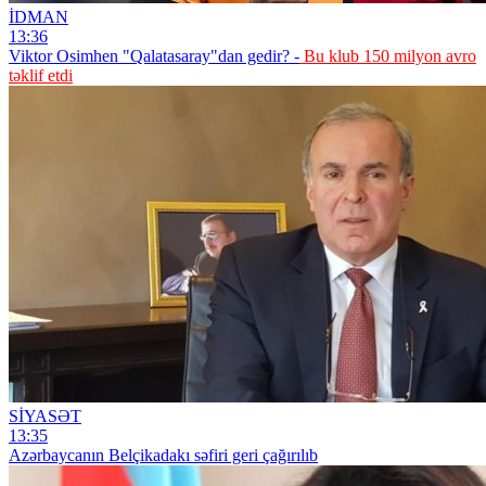
İDMAN
13:36
Viktor Osimhen "Qalatasaray"dan gedir? -
Bu klub 150 milyon avro
təklif etdi
SİYASƏT
13:35
Azərbaycanın Belçikadakı səfiri geri çağırılıb