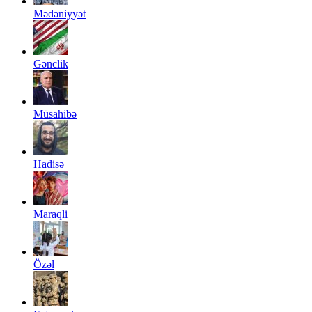
Mədəniyyət
Gənclik
Müsahibə
Hadisə
Maraqli
Özəl