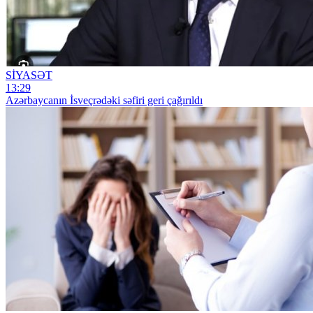
SİYASƏT
13:29
Azərbaycanın İsveçrədəki səfiri geri çağırıldı