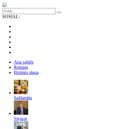
SOSİAL:
Ana səhifə
Reklam
Bizimlə əlaqə
Sağlamliq
Siyasət