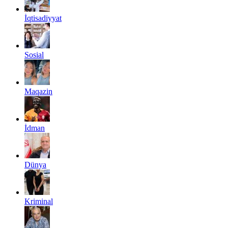
İqtisadiyyat
Sosial
Maqazin
İdman
Dünya
Kriminal