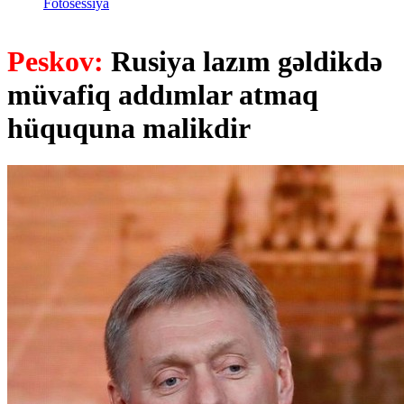
Fotosessiya
Peskov:
Rusiya lazım gəldikdə
müvafiq addımlar atmaq
hüququna malikdir