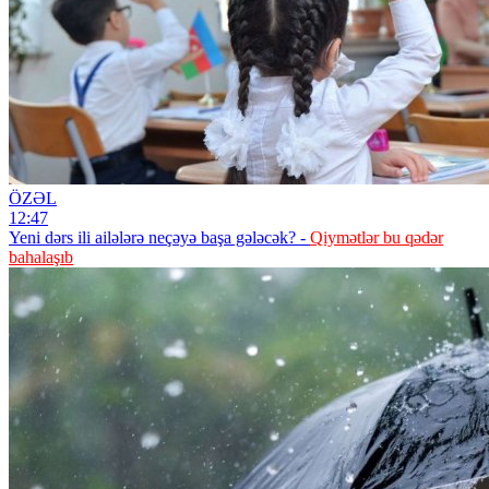
ÖZƏL
12:47
Yeni dərs ili ailələrə neçəyə başa gələcək? -
Qiymətlər bu qədər
bahalaşıb