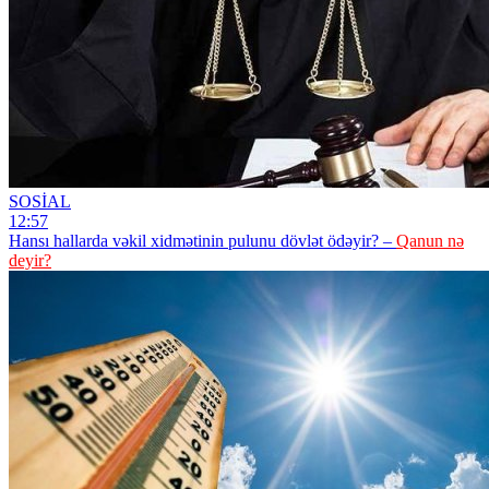
SOSİAL
12:57
Hansı hallarda vəkil xidmətinin pulunu dövlət ödəyir? –
Qanun nə
deyir?