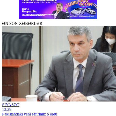
ƏN SON XƏBƏRLƏR
SİYASƏT
13:29
Pakistandakı yeni səfirimiz o oldu