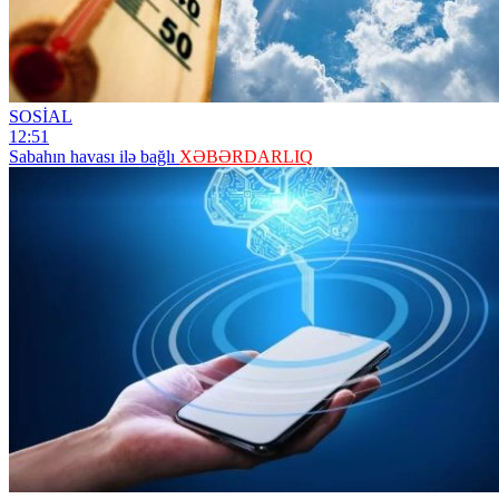
SOSİAL
12:51
Sabahın havası ilə bağlı
XƏBƏRDARLIQ