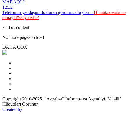
MARAQLI
12:32
Telefonun yaddaşını dolduran görünməz fayllar –
İT mütəxəssisi nə
etməyi tövsiyə edir?
End of content
No more pages to load
DAHA ÇOX
Copyright 2010-2025. “Azxəbər” İnformasiya Agentliyi. Müəllif
Hüquqları Qorunur.
Created by