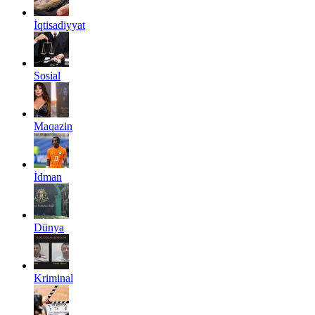
İqtisadiyyat
Sosial
Maqazin
İdman
Dünya
Kriminal