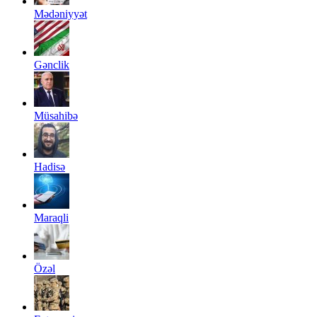
Mədəniyyət
Gənclik
Müsahibə
Hadisə
Maraqli
Özəl