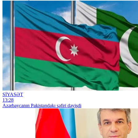
SİYASƏT
13:28
Azərbaycanın Pakistandakı səfiri dəyişdi