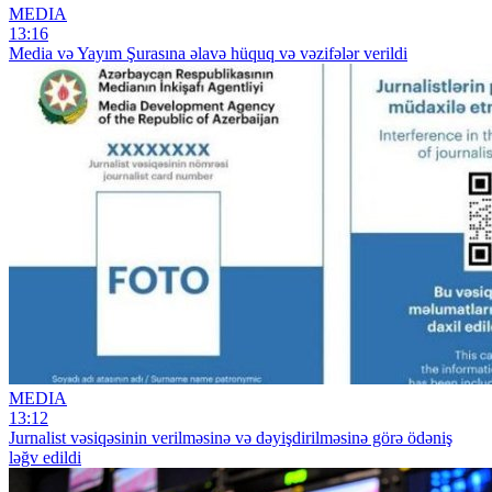
MEDIA
13:16
Media və Yayım Şurasına əlavə hüquq və vəzifələr verildi
MEDIA
13:12
Jurnalist vəsiqəsinin verilməsinə və dəyişdirilməsinə görə ödəniş
ləğv edildi