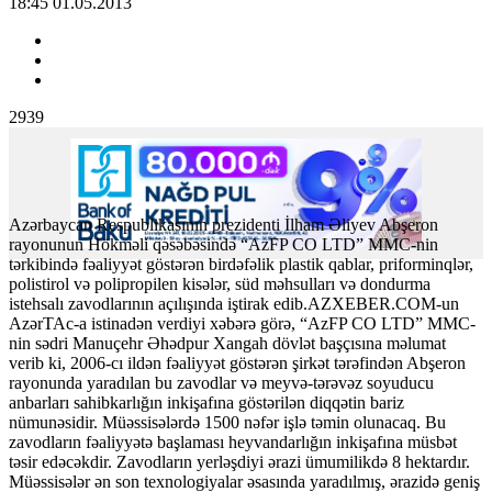
18:45 01.05.2013
2939
Azərbaycan Respublikasının prezidenti İlham Əliyev Abşeron
rayonunun Hökməli qəsəbəsində “AzFP CO LTD” MMC-nin
tərkibində fəaliyyət göstərən birdəfəlik plastik qablar, priforminqlər,
polistirol və polipropilen kisələr, süd məhsulları və dondurma
istehsalı zavodlarının açılışında iştirak edib.
AZXEBER.COM-un
AzərTAc-a istinadən verdiyi xəbərə görə, “AzFP CO LTD” MMC-
nin sədri Manuçehr Əhədpur Xangah dövlət başçısına məlumat
verib ki, 2006-cı ildən fəaliyyət göstərən şirkət tərəfindən Abşeron
rayonunda yaradılan bu zavodlar və meyvə-tərəvəz soyuducu
anbarları sahibkarlığın inkişafına göstərilən diqqətin bariz
nümunəsidir. Müəssisələrdə 1500 nəfər işlə təmin olunacaq. Bu
zavodların fəaliyyətə başlaması heyvandarlığın inkişafına müsbət
təsir edəcəkdir. Zavodların yerləşdiyi ərazi ümumilikdə 8 hektardır.
Müəssisələr ən son texnologiyalar əsasında yaradılmış, ərazidə geniş