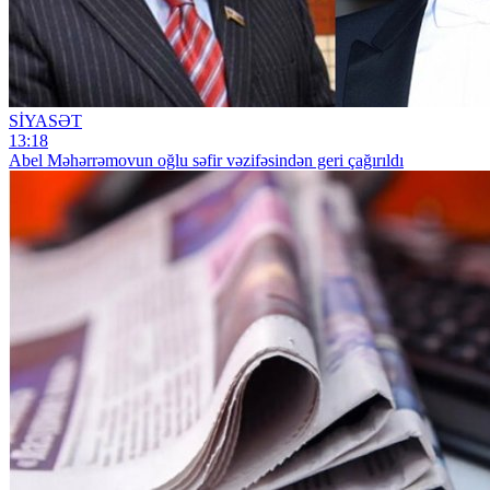
SİYASƏT
13:18
Abel Məhərrəmovun oğlu səfir vəzifəsindən geri çağırıldı