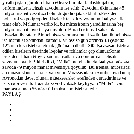
yaşıllıq işləri görülüb.İlham Əliyev birdəfəlik plastik qablar,
priforminqlər istehsalı zavodunu işə salıb. Zavodun tikintisinə 45
milyon manat vəsait sərf olunduğu diqqətə çatdırılıb.Prezident
polistirol və polipropilen kisələr istehsalı zavodunun fəaliyyəti ilə
tanış olub. Məlumat verilib ki, bu müəssisənin yaradılmasına beş
milyon manat investisiya qoyulub. Burada istehsal sahəsi iki
hissədən ibarətdir. Birinci hissə yarımməmulat xəttindən, ikinci hissə
isə məmulat xəttindən ibarətdir. Müəssisə gün ərzində 13 çeşiddə
125 min kisə istehsal etmək gücünə malikdir. Sifarişə əsasən istehsal
edilən kisələrin üzərində loqolar və reklamlar çap olunur.Sonra
prezident İlham Əliyev süd məhsulları və dondurma istehsalı
zavoduna gəlib.Bildirildi ki, “Milla” brendi altında fəaliyyət göstərən
zavoda 49 milyon manat investisiya qoyulub. Bu istehsal müəssisəsi
ən müasir standartlara cavab verir. Müəssisədəki texnoloji avadanlıq
Avropadan dəvət olunan mütəxəssislər tərəfindən quraşdırılmış və
istismara verilib. Hazırda zavod yüksək keyfiyyətli “Milla” ticarət
markası altında 56 növ süd məhsulları istehsal edir.
PAYLAŞ