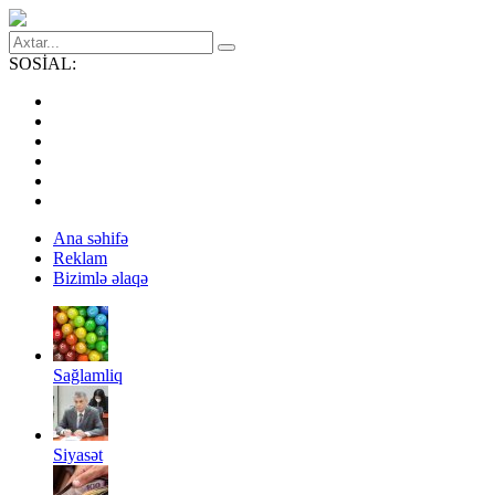
SOSİAL:
Ana səhifə
Reklam
Bizimlə əlaqə
Sağlamliq
Siyasət