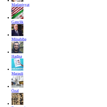
Mədəniyyət
Gənclik
Müsahibə
Hadisə
Maraqli
Özəl