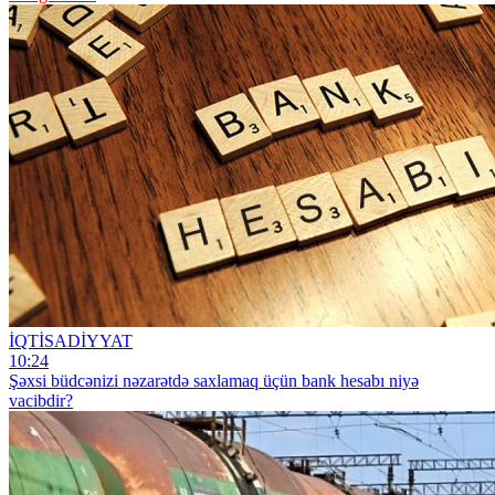
İQTİSADİYYAT
10:24
Şəxsi büdcənizi nəzarətdə saxlamaq üçün bank hesabı niyə
vacibdir?