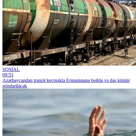
SOSİAL
09:55
Azərbaycandan tranzit keçməklə Ermənistana buğda və daş kömür
göndəriləcək