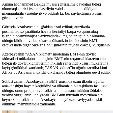
Amina Mohammed Bakıda müasir şəhərsalma qaydaları tətbiq
olunmaqla tarixi irslə müasirliyin vəhdətinin təmin edildiyini
məmnunluqla vurğulayıb və bildirib ki, bu, paytaxtımıza xüsusi
gözəllik verir.
Görüşdə Azərbaycanın işğaldan azad edilmiş ərazilərdə
postmünaqişə şəraitində həyata keçirdiyi bərpa və quruculuq
işlərinin postmünaqişə vəziyyətindəki regionlar üçün bir nümunə
olduğu bildirildi və bu xüsusda ölkəmizin təcrübəsinin BMT
çərçivəsində digər ölkələrlə bölüşməsinin faydalı olacağı vurğulanıb.
Azərbaycanın "ASAN xidmət” modelinin BMT-nin dövlət
xidmətləri mükafatına, həmçinin BMT-nin rəqəmsal idarəetmənin
tətbiqi ilə dövlət xidmətlərinin inkişafı sahəsində xüsusi mükafatına
layiq görüldüyü xatırlanıb, "ASAN xidmət”in uğurlu təcrübə kimi
Afrika və Asiyanın müxtəlif ölkələrində tətbiq olunduğu qeyd edilib.
Söhbət zamanı Azərbaycanla BMT arasında uzun illərdir uğurlu
əməkdaşlığın həyata keçirildiyi və ölkəmizin bu təşkilatın fəal üzvü
olduğu, onun proqram və tədbirlərinin icrasına mühüm töhfələr
verdiyi vurğulanıb. İndiyədək BMT-nin müxtəlif mövzulara aid
beynəlxalq tədbirlərinin Azərbaycanda yüksək səviyyədə təşkil
olunması məmnunluqla xatırlanıb.