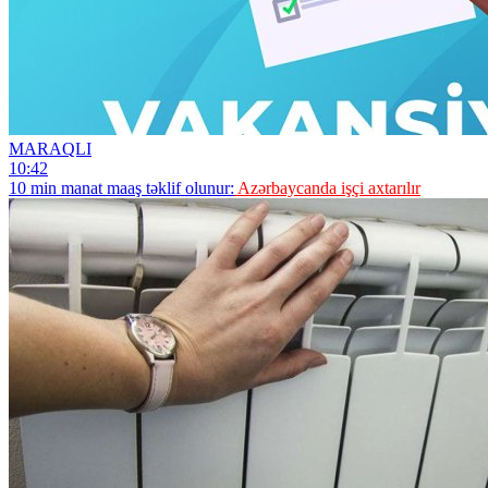
MARAQLI
10:42
10 min manat maaş təklif olunur:
Azərbaycanda işçi axtarılır