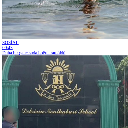
SOSİAL
09:43
Daha bir gənc suda boğularaq öldü