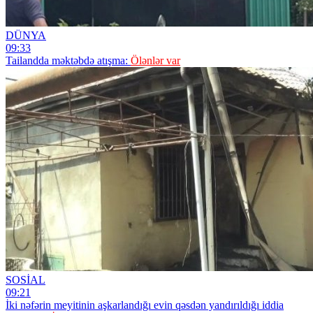
DÜNYA
09:33
Tailandda məktəbdə atışma:
Ölənlər var
SOSİAL
09:21
İki nəfərin meyitinin aşkarlandığı evin qəsdən yandırıldığı iddia