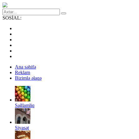
SOSİAL:
Ana səhifə
Reklam
Bizimlə əlaqə
Sağlamliq
Siyasət