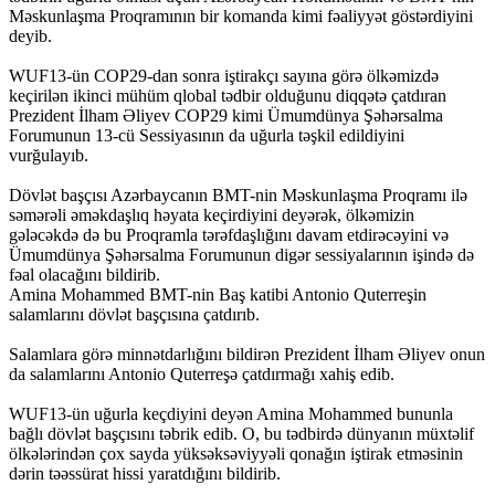
Məskunlaşma Proqramının bir komanda kimi fəaliyyət göstərdiyini
deyib.
WUF13-ün COP29-dan sonra iştirakçı sayına görə ölkəmizdə
keçirilən ikinci mühüm qlobal tədbir olduğunu diqqətə çatdıran
Prezident İlham Əliyev COP29 kimi Ümumdünya Şəhərsalma
Forumunun 13-cü Sessiyasının da uğurla təşkil edildiyini
vurğulayıb.
Dövlət başçısı Azərbaycanın BMT-nin Məskunlaşma Proqramı ilə
səmərəli əməkdaşlıq həyata keçirdiyini deyərək, ölkəmizin
gələcəkdə də bu Proqramla tərəfdaşlığını davam etdirəcəyini və
Ümumdünya Şəhərsalma Forumunun digər sessiyalarının işində də
fəal olacağını bildirib.
Amina Mohammed BMT-nin Baş katibi Antonio Quterreşin
salamlarını dövlət başçısına çatdırıb.
Salamlara görə minnətdarlığını bildirən Prezident İlham Əliyev onun
da salamlarını Antonio Quterreşə çatdırmağı xahiş edib.
WUF13-ün uğurla keçdiyini deyən Amina Mohammed bununla
bağlı dövlət başçısını təbrik edib. O, bu tədbirdə dünyanın müxtəlif
ölkələrindən çox sayda yüksəksəviyyəli qonağın iştirak etməsinin
dərin təəssürat hissi yaratdığını bildirib.