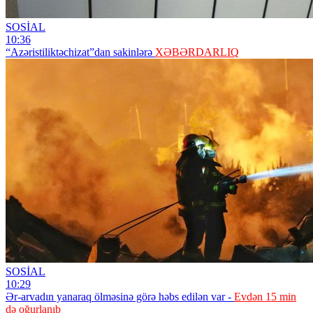
SOSİAL
10:36
“Azəristiliktəchizat”dan sakinlərə
XƏBƏRDARLIQ
SOSİAL
10:29
Ər-arvadın yanaraq ölməsinə görə həbs edilən var -
Evdən 15 min
də oğurlanıb