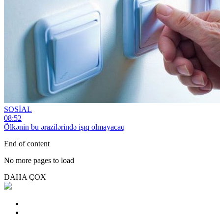
SOSİAL
08:52
Ölkənin bu ərazilərində işıq olmayacaq
End of content
No more pages to load
DAHA ÇOX