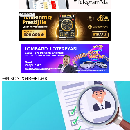
ƏN SON XƏBƏRLƏR