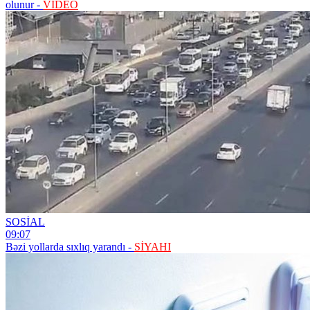
olunur -
VİDEO
SOSİAL
09:07
Bəzi yollarda sıxlıq yarandı -
SİYAHI