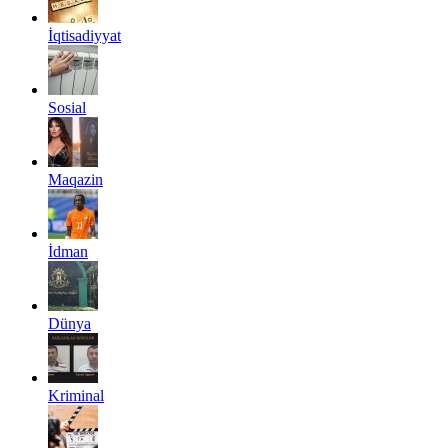
İqtisadiyyat
Sosial
Maqazin
İdman
Dünya
Kriminal