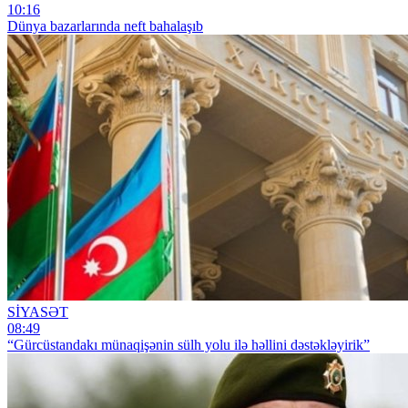
10:16
Dünya bazarlarında neft bahalaşıb
SİYASƏT
08:49
“Gürcüstandakı münaqişənin sülh yolu ilə həllini dəstəkləyirik”