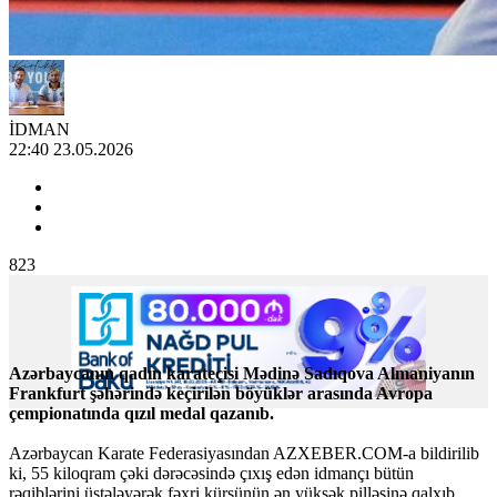
İDMAN
22:40 23.05.2026
823
Azərbaycanın qadın karateçisi Mədinə Sadıqova Almaniyanın
Frankfurt şəhərində keçirilən böyüklər arasında Avropa
çempionatında qızıl medal qazanıb.
Azərbaycan Karate Federasiyasından AZXEBER.COM-a bildirilib
ki, 55 kiloqram çəki dərəcəsində çıxış edən idmançı bütün
rəqiblərini üstələyərək fəxri kürsünün ən yüksək pilləsinə qalxıb.