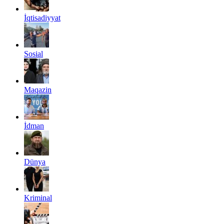
İqtisadiyyat
Sosial
Maqazin
İdman
Dünya
Kriminal