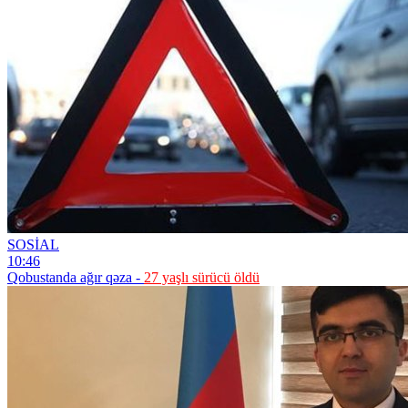
SOSİAL
10:46
Qobustanda ağır qəza -
27 yaşlı sürücü öldü