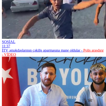
SOSİAL
11:37
İTV əməkdaşlarının çəkiliş aparmasına mane oldular -
Polis araşdırır
- VİDEO