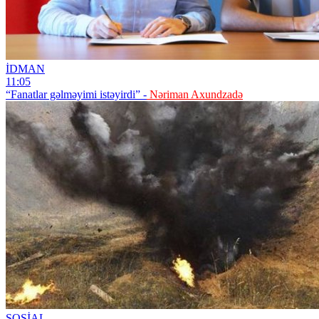
İDMAN
11:05
“Fanatlar gəlməyimi istəyirdi” -
Nəriman Axundzadə
SOSİAL