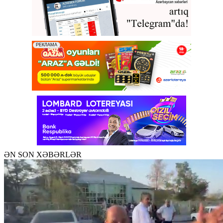
ƏN SON XƏBƏRLƏR