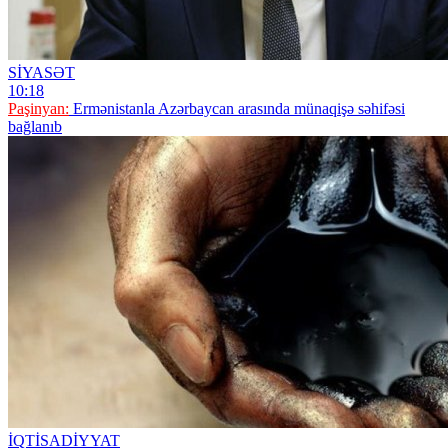
SİYASƏT
10:18
Paşinyan:
Ermənistanla Azərbaycan arasında münaqişə səhifəsi
bağlanıb
İQTİSADİYYAT