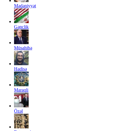
Mədəniyyət
Gənclik
Müsahibə
Hadisə
Maraqli
Özəl