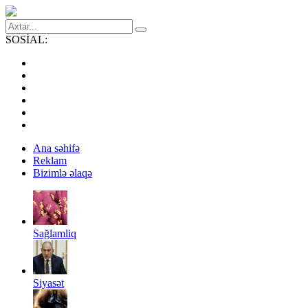
SOSİAL:
Ana səhifə
Reklam
Bizimlə əlaqə
Sağlamliq
Siyasət