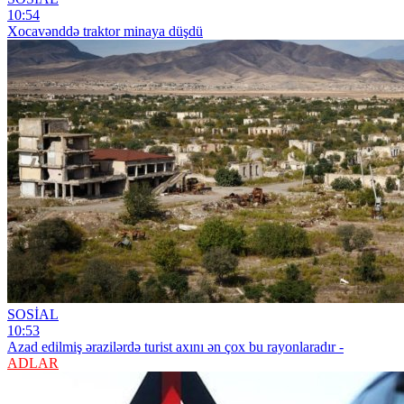
10:54
Xocavənddə traktor minaya düşdü
SOSİAL
10:53
Azad edilmiş ərazilərdə turist axını ən çox bu rayonlaradır -
ADLAR