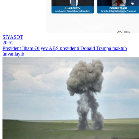
SİYASƏT
20:52
Prezident İlham Əliyev ABŞ prezidenti Donald Trampa məktub
ünvanlayıb