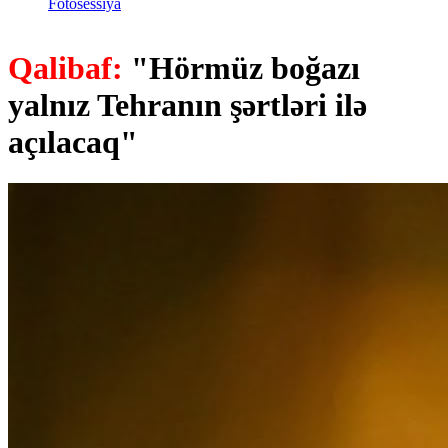
Fotosessiya
Qalibaf:
"Hörmüz boğazı
yalnız Tehranın şərtləri ilə
açılacaq"