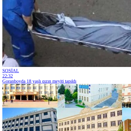
SOSİAL
22:32
Goranboyda 18 yaşlı qızın meyiti tapıldı