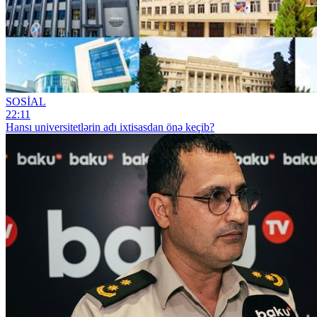
SOSİAL
22:11
Hansı universitetlərin adı ixtisasdan önə keçib?