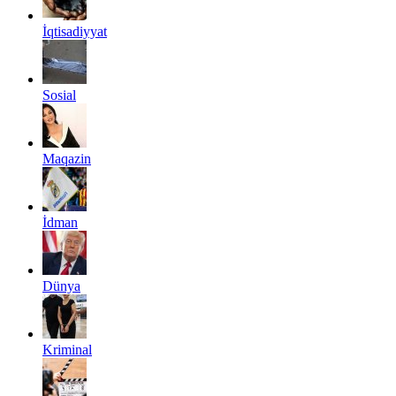
İqtisadiyyat
Sosial
Maqazin
İdman
Dünya
Kriminal