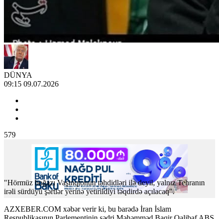
DÜNYA
09:15 09.07.2026
579
"Hörmüz boğazı Vaşinqtonun təhdidləri ilə deyil, yalnız Tehranın
irəli sürdüyü şərtlər yerinə yetirildiyi təqdirdə açılacaq".
AZXEBER.COM xəbər verir ki, bu barədə İran İslam
Respublikasının Parlementinin sədri Məhəmməd Baqir Qalibaf ABŞ