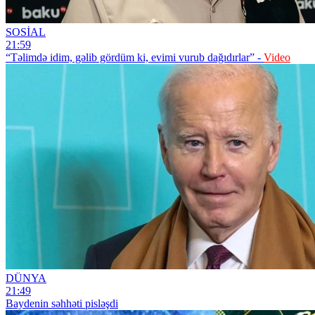
SOSİAL
21:59
“Təlimdə idim, gəlib gördüm ki, evimi vurub dağıdırlar” -
Video
DÜNYA
21:49
Baydenin səhhəti pisləşdi