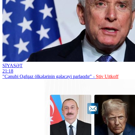
SİYASƏT
21:18
"Cənubi Qafqaz ölkələrinin gələcəyi parlaqdır" -
Stiv Uitkoff