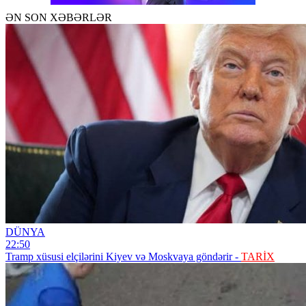
ƏN SON XƏBƏRLƏR
DÜNYA
22:50
Tramp xüsusi elçilərini Kiyev və Moskvaya göndərir -
TARİX