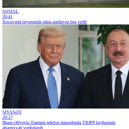
SOSİAL
20:41
Xocavənd rayonunda mina partlayışı baş verib
SİYASƏT
20:27
İlham Əliyevlə Trampın telefon danışığında TRIPP layihəsinin
əhəmiyyəti vurğulanıb