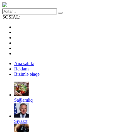
SOSİAL:
Ana səhifə
Reklam
Bizimlə əlaqə
Sağlamliq
Siyasət