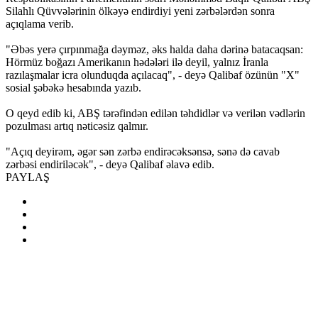
Silahlı Qüvvələrinin ölkəyə endirdiyi yeni zərbələrdən sonra
açıqlama verib.
"Əbəs yerə çırpınmağa dəyməz, əks halda daha dərinə batacaqsan:
Hörmüz boğazı Amerikanın hədələri ilə deyil, yalnız İranla
razılaşmalar icra olunduqda açılacaq", - deyə Qalibaf özünün "X"
sosial şəbəkə hesabında yazıb.
O qeyd edib ki, ABŞ tərəfindən edilən təhdidlər və verilən vədlərin
pozulması artıq nəticəsiz qalmır.
"Açıq deyirəm, əgər sən zərbə endirəcəksənsə, sənə də cavab
zərbəsi endiriləcək", - deyə Qalibaf əlavə edib.
PAYLAŞ