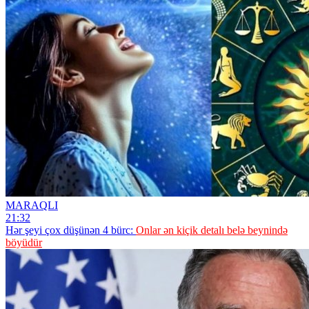
MARAQLI
21:32
Hər şeyi çox düşünən 4 bürc:
Onlar ən kiçik detalı belə beynində
böyüdür