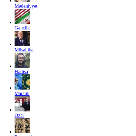
Mədəniyyət
Gənclik
Müsahibə
Hadisə
Maraqli
Özəl