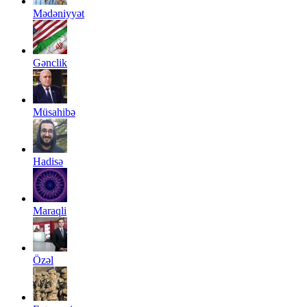
Mədəniyyət
Gənclik
Müsahibə
Hadisə
Maraqli
Özəl