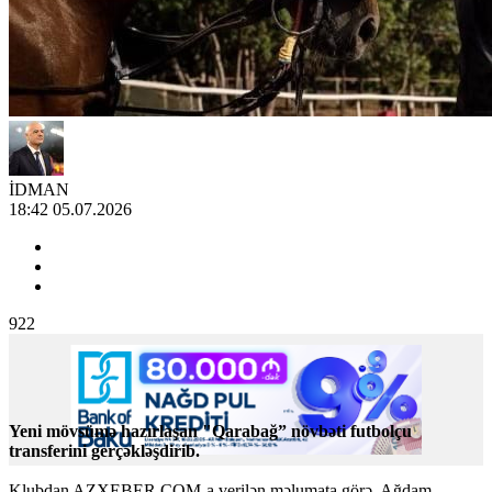
İDMAN
18:42 05.07.2026
922
Yeni mövsümə hazırlaşan "Qarabağ” növbəti futbolçu
transferini gerçəkləşdirib.
Klubdan AZXEBER.COM-a verilən məlumata görə, Ağdam