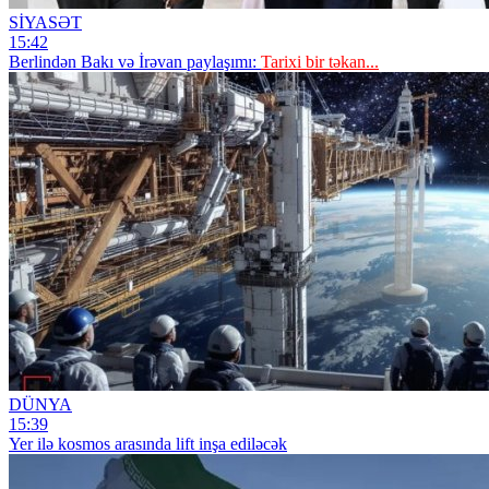
SİYASƏT
15:42
Berlindən Bakı və İrəvan paylaşımı:
Tarixi bir təkan...
DÜNYA
15:39
Yer ilə kosmos arasında lift inşa ediləcək