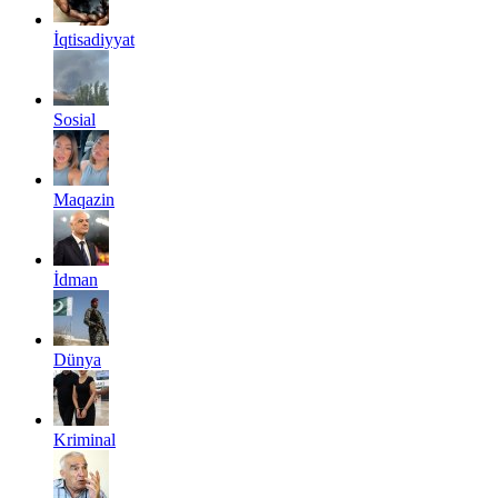
İqtisadiyyat
Sosial
Maqazin
İdman
Dünya
Kriminal