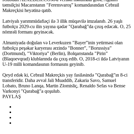
təmsilçisi Macarıstanın "Ferensvaroş” komandasından Cebrail
Makreçkisi heyətinə qatıb.
Latviyalı yarımmüdafiəçi ilə 3 illik müqavilə imzalanıb. 26 yaşlı
futbolçu 2029-cu ilin yayına qədər "Qarabağ”da çıxış edəcək. O, 25
nömrəli formanı geyinəcək.
Almaniyada doğulan və Leverkuzen "Bayer”inin yetirməsi olan
futbolçu peşəkar karyerası ərzində "Bonner”, "Borussiya”
(Dortmund), "Viktoriya” (Berlin), Bolqarıstanda "Pirin”
(Blaqoevqrad) klublarında da çıxış edib. O, 2018-ci ildə Latviyanın
U-19 milli komandasının formasını geyinib.
Qeyd edək ki, Cebrail Makreçkis yay fasiləsində "Qarabağ”ın 8-ci
transferidir. Daha əvvəl Jali Muaddib, Zakaria Savo, Samuel
Lobato, Bruno Lanqa, Martin Zlomisliç, Renaldo Sefas və Bense
Varkonyi "Qarabağ”a qoşulub.
PAYLAŞ