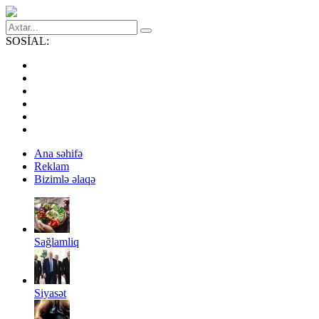
SOSİAL:
Ana səhifə
Reklam
Bizimlə əlaqə
Sağlamliq
Siyasət