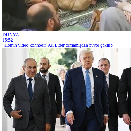
DÜNYA
15:52
“Həmin video köhnədir, Ali Lider olmamışdan əvvəl çəkilib”