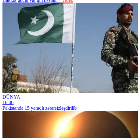
Bakıda güclü yanğın başladı -
Video
DÜNYA
16:06
Pakistanda 15 yaraqlı zərərsizləşdirilib