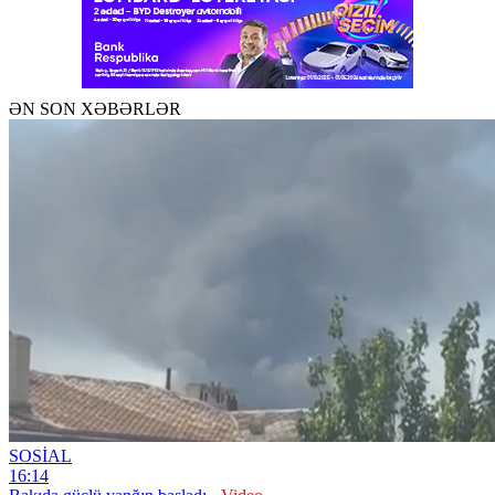
ƏN SON XƏBƏRLƏR
SOSİAL
16:14