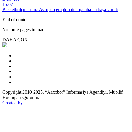
15:07
Basketbolçularımız Avropa çempionatını qələbə ilə başa vurub
End of content
No more pages to load
DAHA ÇOX
Copyright 2010-2025. “Azxəbər” İnformasiya Agentliyi. Müəllif
Hüquqları Qorunur.
Created by