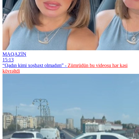
MAQAZİN
15:13
“Qadın kimi xoşbəxt olmadım” -
Zümrüdün bu videosu hər kəsi
kövrəltdi