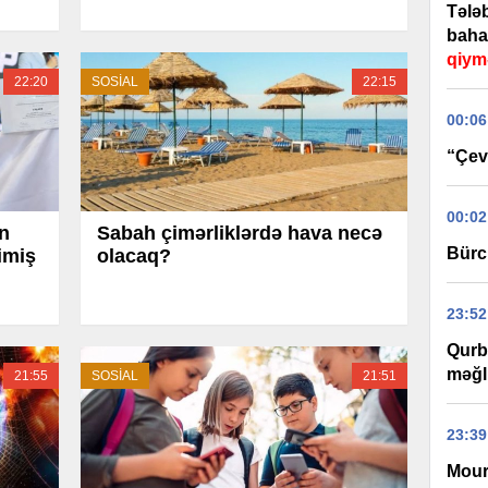
Tələb
baha
qiym
22:20
SOSİAL
22:15
00:06
“Çevi
00:02
n
Sabah çimərliklərdə hava necə
Bürc
imiş
olacaq?
23:52
Qurb
məğl
21:55
SOSİAL
21:51
23:39
Mour