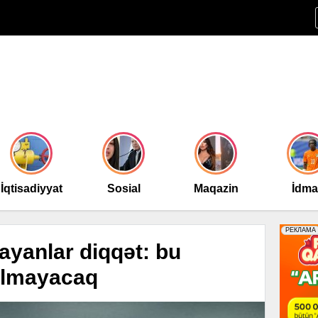
İqtisadiyyat
Sosial
Maqazin
İdm
yanlar diqqət: bu
 olmayacaq