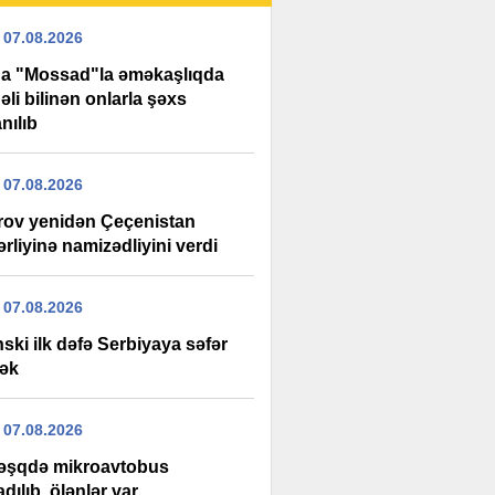
 07.08.2026
da "Mossad"la əməkaşlıqda
li bilinən onlarla şəxs
nılıb
 07.08.2026
rov yenidən Çeçenistan
rliyinə namizədliyini verdi
 07.08.2026
ski ilk dəfə Serbiyaya səfər
ək
 07.08.2026
şqdə mikroavtobus
adılıb, ölənlər var