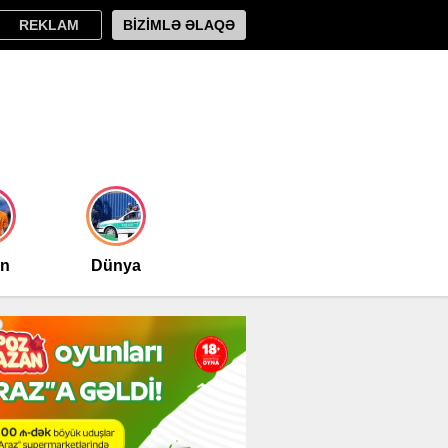
REKLAM
BİZİMLƏ ƏLAQƏ
an
Dünya