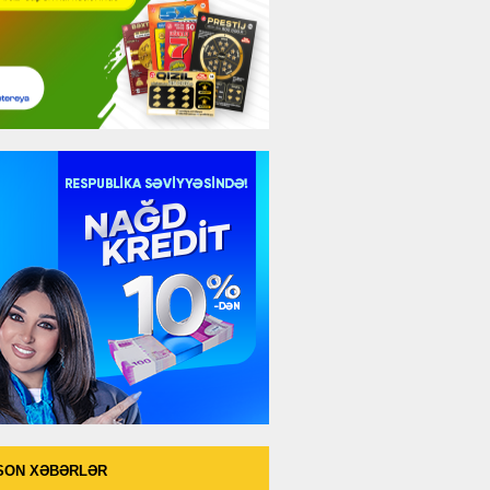
SON XƏBƏRLƏR