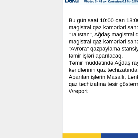
Bu gün saat 10:00-dan 18:00
magistral qaz kəmərləri sahə
"Talıstan", Ağdaş magistral 
magistral qaz kəmərləri sahə
"Avrora" qazpaylama stansiy
təmir işləri aparılacaq.
Təmir müddətində Ağdaş ra
kəndlərinin qaz təchizatınd
Aparılan işlərin Masallı, Lən
qaz təchizatına təsir göstə
///report