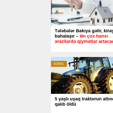
Tələbələr Bakıya gəlir, kira
bahalaşır –
Ən çox hansı
ərazilərdə qiymətlər artac
SOSİAL
5 yaşlı uşaq traktorun altı
qalıb öldü