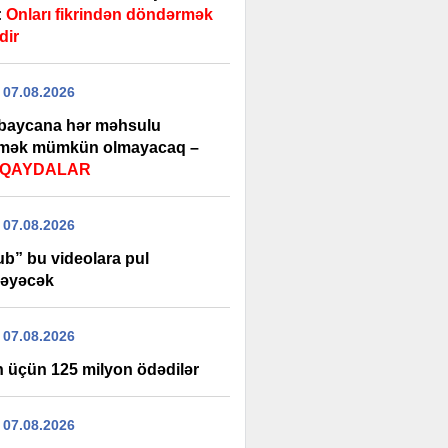
:
Onları fikrindən döndərmək
dir
 07.08.2026
baycana hər məhsulu
rmək mümkün olmayacaq –
i QAYDALAR
 07.08.2026
ub” bu videolara pul
əyəcək
 07.08.2026
 üçün 125 milyon ödədilər
 07.08.2026