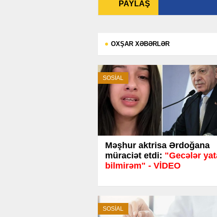
PAYLAŞ
OXŞAR XƏBƏRLƏR
SOSİAL
Məşhur aktrisa Ərdoğana
müraciət etdi:
"Gecələr yat
bilmirəm" - VİDEO
SOSİAL