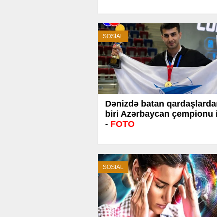
SOSİAL
Dənizdə batan qardaşlarda
biri Azərbaycan çempionu 
-
FOTO
SOSİAL