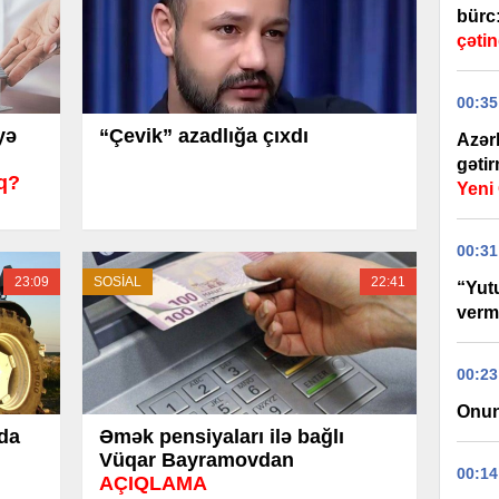
bürc
çətin
00:35
yə
“Çevik” azadlığa çıxdı
Azər
gəti
aq?
Yen
00:31
23:09
SOSİAL
22:41
“Yut
verm
00:23
Onun
nda
Əmək pensiyaları ilə bağlı
Vüqar Bayramovdan
00:14
AÇIQLAMA