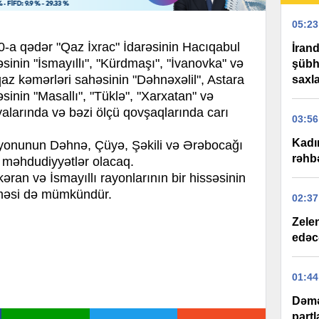
05:23
-a qədər "Qaz İxrac" İdarəsinin Hacıqabul
İran
sinin "İsmayıllı", "Kürdmaşı", "İvanovka" və
şübhə
qaz kəmərləri sahəsinin "Dəhnəxəlil", Astara
saxla
sinin "Masallı", "Tüklə", "Xarxatan" və
alarında və bəzi ölçü qovşaqlarında carı
03:56
Kadı
yonunun Dəhnə, Çüyə, Şəkili və Ərəbocağı
rəhbə
a məhdudiyyətlər olacaq.
kəran və İsmayıllı rayonlarının bir hissəsinin
rməsi də mümkündür.
02:37
Zelen
edəc
01:44
Dəmə
partl