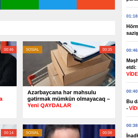
01:18
Hörm
sazi
00:46
SOSİAL
00:35
00:46
Məşh
etdi:
VİD
00:40
Azərbaycana hər məhsulu
a
gətirmək mümkün olmayacaq –
Bu d
Yeni QAYDALAR
-
Vİ
00:38
00:14
SOSİAL
00:06
İnadk