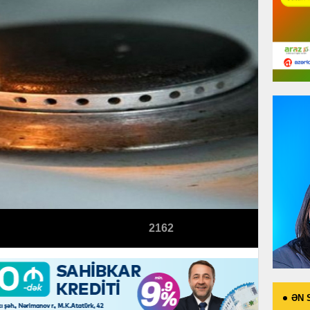
2162
ƏN 