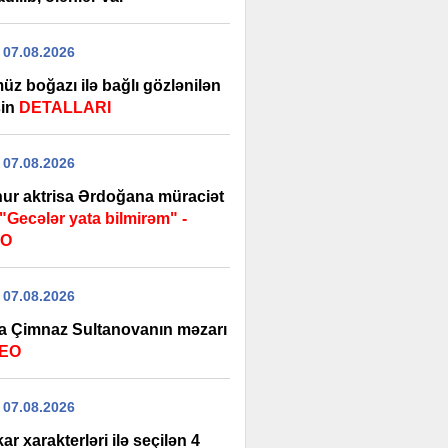
 07.08.2026
üz boğazı ilə bağlı gözlənilən
şin
DETALLARI
 07.08.2026
ur aktrisa Ərdoğana müraciət
"Gecələr yata bilmirəm" -
EO
 07.08.2026
a Çimnaz Sultanovanın məzarı
DEO
 07.08.2026
ar xarakterləri ilə seçilən 4