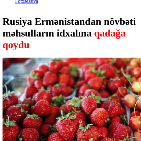
Fotosessiya
Rusiya Ermənistandan növbəti
məhsulların idxalına
qadağa
qoydu