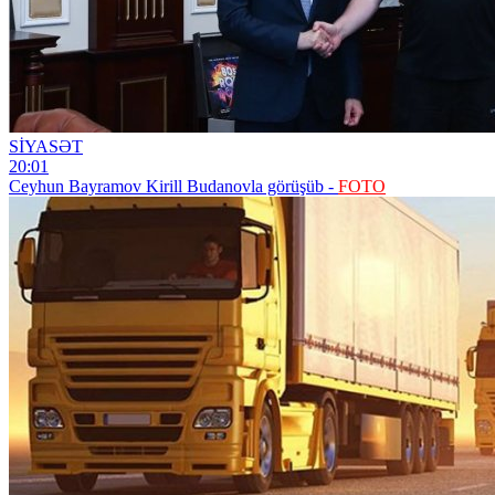
SİYASƏT
20:01
Ceyhun Bayramov Kirill Budanovla görüşüb -
FOTO