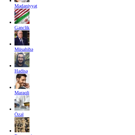
Mədəniyyət
Gənclik
Müsahibə
Hadisə
Maraqli
Özəl