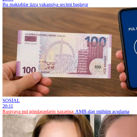
Bu məktəblər üzrə vakansiya seçimi başlayır
SOSİAL
20:11
Rusiyaya pul göndərənlərin nəzərinə:
AMB-dən mühüm açıqlama