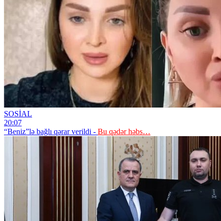
SOSİAL
20:07
“Beniz”lə bağlı qərar verildi -
Bu qədər həbs…