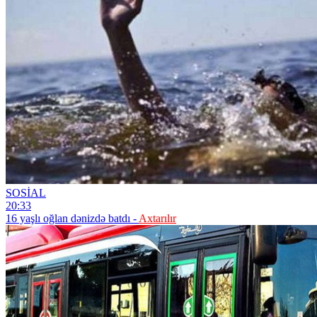
SOSİAL
20:33
16 yaşlı oğlan dənizdə batdı -
Axtarılır