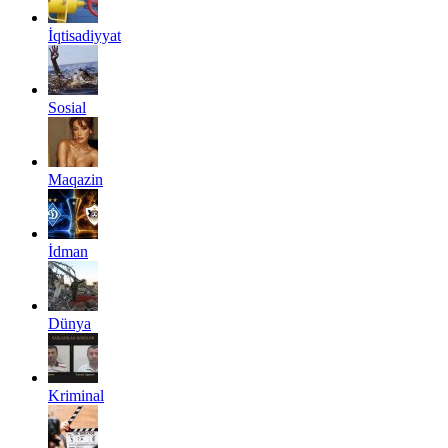
İqtisadiyyat
Sosial
Maqazin
İdman
Dünya
Kriminal