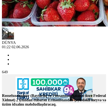
DÜNYA
01:22 02.06.2026
649
Rosselxoznadzor (Baytarlıq və Fitosanitar Nəzarət üzrə Federal
Xidmət) 2 iyundan etibarən Ermənistandan çəyirdəkli meyvə və
üzüm idxalını məhdudlaşdıracaq.