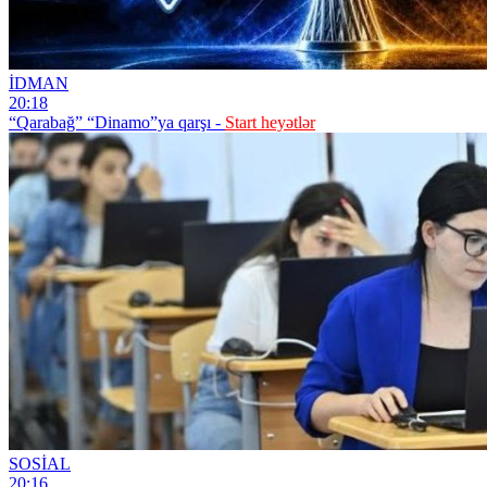
İDMAN
20:18
“Qarabağ” “Dinamo”ya qarşı -
Start heyətlər
SOSİAL
20:16