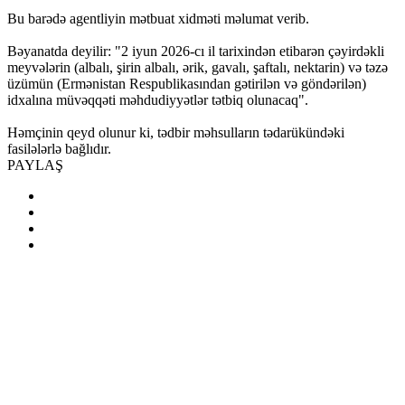
Bu barədə agentliyin mətbuat xidməti məlumat verib.
Bəyanatda deyilir: "2 iyun 2026-cı il tarixindən etibarən çəyirdəkli
meyvələrin (albalı, şirin albalı, ərik, gavalı, şaftalı, nektarin) və təzə
üzümün (Ermənistan Respublikasından gətirilən və göndərilən)
idxalına müvəqqəti məhdudiyyətlər tətbiq olunacaq".
Həmçinin qeyd olunur ki, tədbir məhsulların tədarükündəki
fasilələrlə bağlıdır.
PAYLAŞ