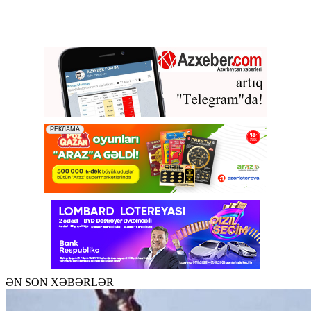
ƏN SON XƏBƏRLƏR