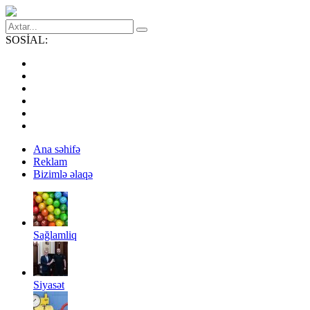
SOSİAL:
Ana səhifə
Reklam
Bizimlə əlaqə
Sağlamliq
Siyasət