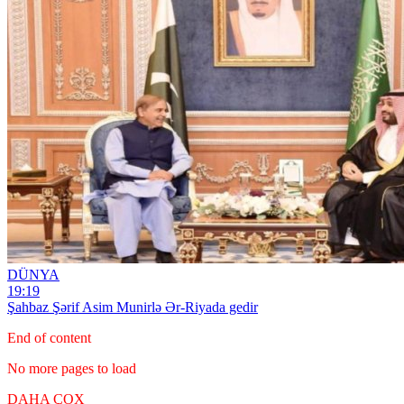
DÜNYA
19:19
Şahbaz Şərif Asim Munirlə Ər-Riyada gedir
End of content
No more pages to load
DAHA ÇOX