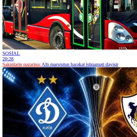
SOSİAL
20:28
Sakinlərin nəzərinə:
Altı marşrutun hərəkət istiqaməti dəyişir