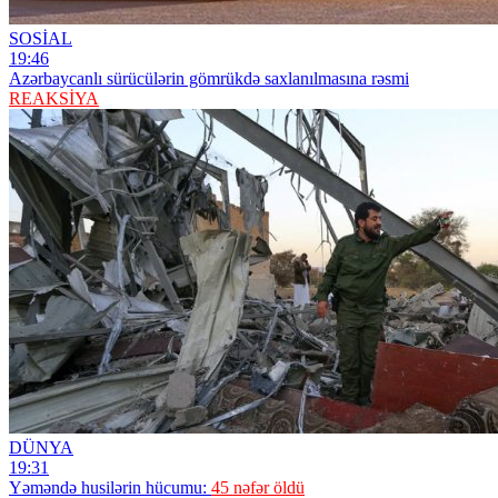
SOSİAL
19:46
Azərbaycanlı sürücülərin gömrükdə saxlanılmasına rəsmi
REAKSİYA
DÜNYA
19:31
Yəməndə husilərin hücumu:
45 nəfər öldü