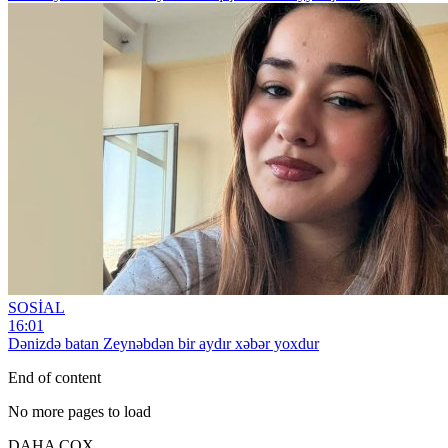
SOSİAL
16:01
Dənizdə batan Zeynəbdən bir aydır xəbər yoxdur
End of content
No more pages to load
DAHA ÇOX