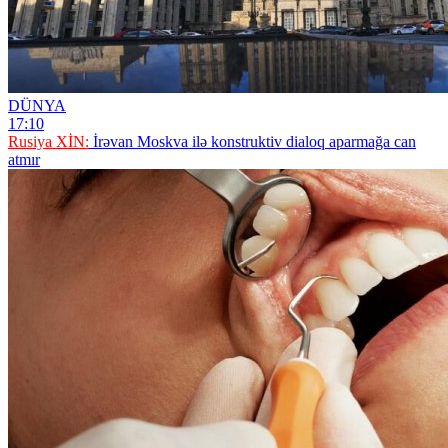
DÜNYA
17:10
Rusiya XİN:
İrəvan Moskva ilə konstruktiv dialoq aparmağa can
atmır