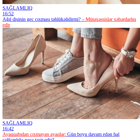
SAĞLAMLIQ
16:52
Ağıl dişinin gec çıxması təhlükəlidirmi? –
Mütəxəssislər xəbərdarlıq
edir
SAĞLAMLIQ
16:42
Ayaqqabıdan çıxmayan ayaqlar:
Gün boyu davam edən hal
sağlamlığa necə təsir edir?