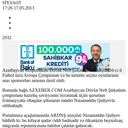
SİYASƏT
17:26 17.05.2013
2932
Azərbaycan Respublikası Dövlət Neft Şirkəti (SOCAR) 2016-cı il
Futbol üzrə Avropa Çempionatı və bu turnirin seçmə oyunlarının
əsas sponsorları sırasına daxil olub.
Bununla bağlı
AZXEBER.COM
Azərbaycan Dövlət Neft Şirkətinin
çempionata hazırlıq səviyyəsini öyrənmək üçün qurumun
İctimaiyyətlə Ələqələr şöbəsinin müdiri
Nizaməddin Quliyev
lə
söhbətləşib.
Portalımıza açıqlamasında ARDNŞ sözçüsü Nizaməddin Quliyev
bildirib ki, bu kifayət qədər ciddi hadisədir və ölkəmizin beynəlxaq
miqyasda reputasiyasına müsbət çalarlar gətirəcək: