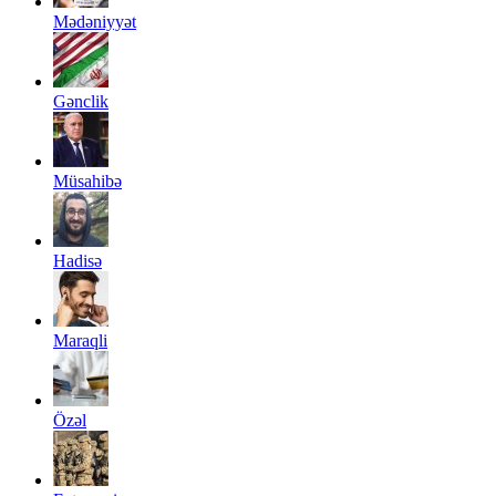
Mədəniyyət
Gənclik
Müsahibə
Hadisə
Maraqli
Özəl