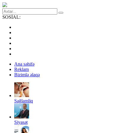
SOSİAL:
Ana səhifə
Reklam
Bizimlə əlaqə
Sağlamliq
Siyasət