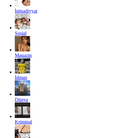
İqtisadiyyat
Sosial
Maqazin
İdman
Dünya
Kriminal