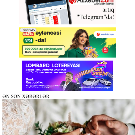
ƏN SON XƏBƏRLƏR