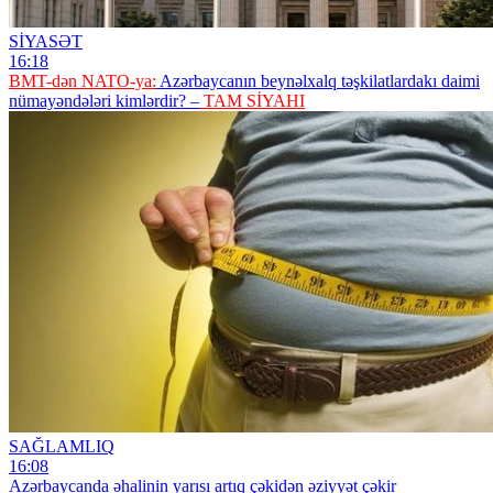
SİYASƏT
16:18
BMT-dən NATO-ya:
Azərbaycanın beynəlxalq təşkilatlardakı daimi
nümayəndələri kimlərdir? –
TAM SİYAHI
SAĞLAMLIQ
16:08
Azərbaycanda əhalinin yarısı artıq çəkidən əziyyət çəkir