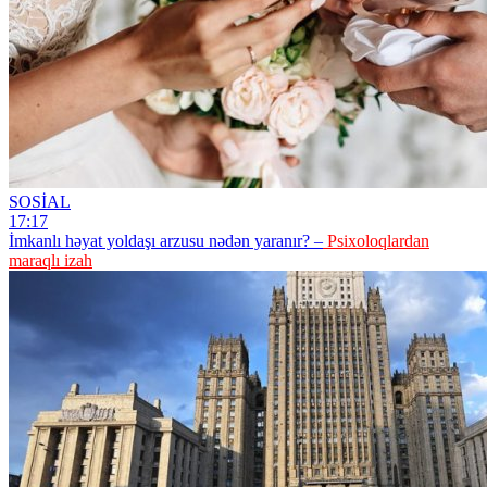
SOSİAL
17:17
İmkanlı həyat yoldaşı arzusu nədən yaranır? –
Psixoloqlardan
maraqlı izah