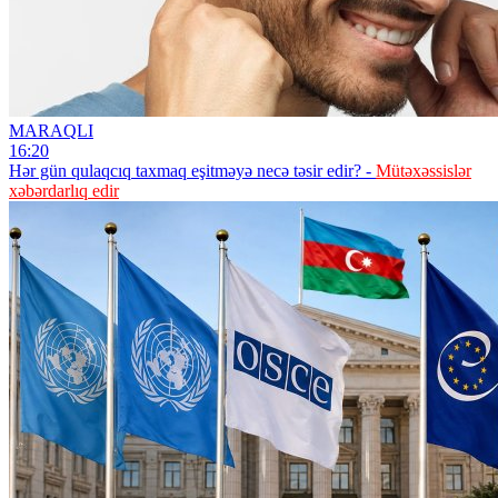
MARAQLI
16:20
Hər gün qulaqcıq taxmaq eşitməyə necə təsir edir? -
Mütəxəssislər
xəbərdarlıq edir