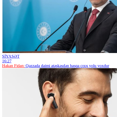
SİYASƏT
16:27
Hakan Fidan:
Qəzzada daimi atəşkəsdən başqa çıxış yolu yoxdur