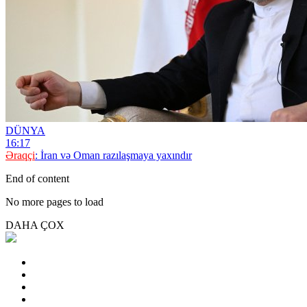
DÜNYA
16:17
Əraqçi
: İran və Oman razılaşmaya yaxındır
End of content
No more pages to load
DAHA ÇOX