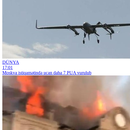
DÜNYA
17:01
Moskva istiqamətində uçan daha 7 PUA vurulub