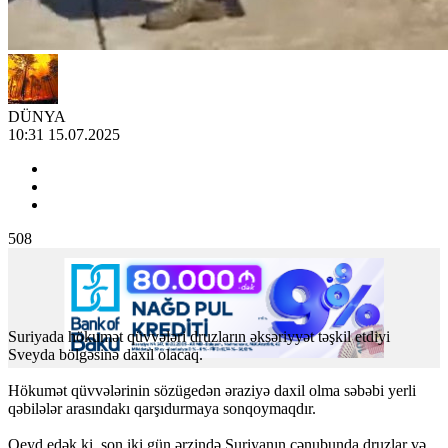
DÜNYA
10:31 15.07.2025
508
Suriyada hökumət qüvvələri druzların əksəriyyət təşkil etdiyi
Sveyda bölgəsinə daxil olacaq.
Hökumət qüvvələrinin sözügedən əraziyə daxil olma səbəbi yerli
qəbilələr arasındakı qarşıdurmaya sonqoymaqdır.
Qeyd edək ki, son iki gün ərzində Suriyanın cənubunda druzlar və