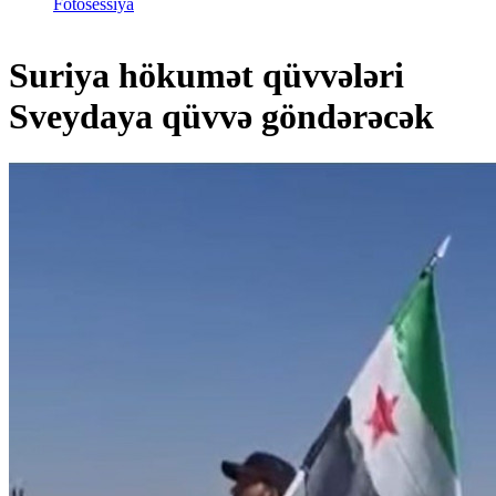
Fotosessiya
Suriya hökumət qüvvələri
Sveydaya qüvvə göndərəcək