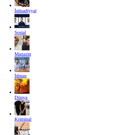
İqtisadiyyat
Sosial
Maqazin
İdman
Dünya
Kriminal