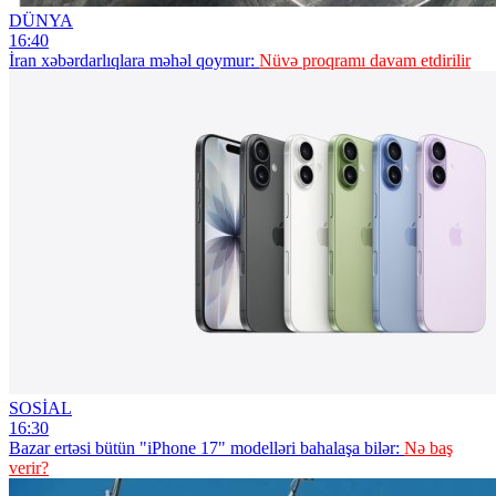
DÜNYA
16:40
İran xəbərdarlıqlara məhəl qoymur:
Nüvə proqramı davam etdirilir
SOSİAL
16:30
Bazar ertəsi bütün "iPhone 17" modelləri bahalaşa bilər:
Nə baş
verir?