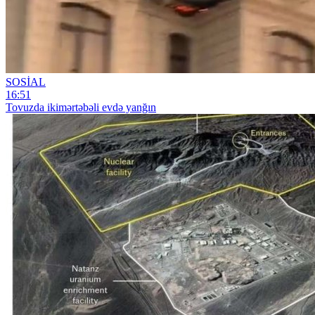
SOSİAL
16:51
Tovuzda ikimərtəbəli evdə yanğın