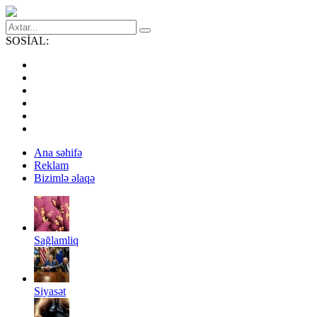
SOSİAL:
Ana səhifə
Reklam
Bizimlə əlaqə
Sağlamliq
Siyasət