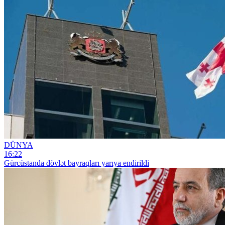
DÜNYA
16:22
Gürcüstanda dövlət bayraqları yarıya endirildi