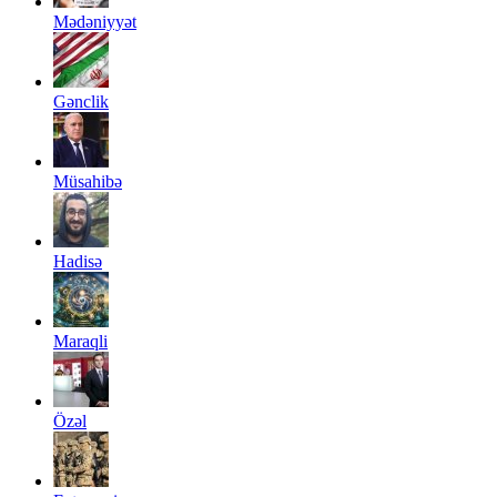
Mədəniyyət
Gənclik
Müsahibə
Hadisə
Maraqli
Özəl