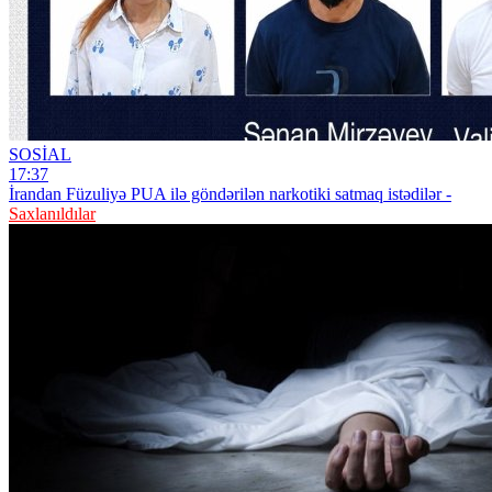
SOSİAL
17:37
İrandan Füzuliyə PUA ilə göndərilən narkotiki satmaq istədilər -
Saxlanıldılar