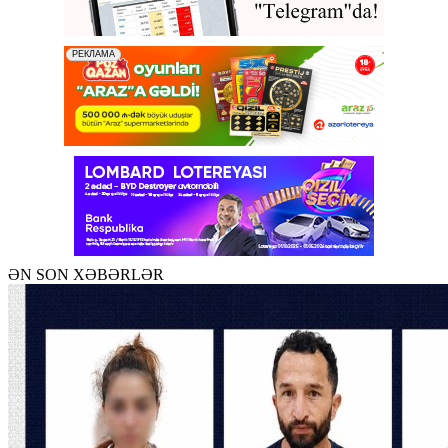
ƏN SON XƏBƏRLƏR