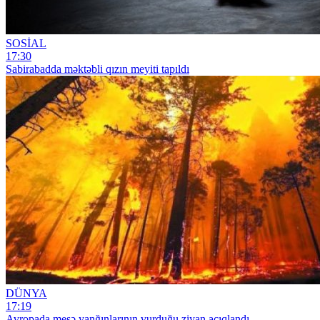
SOSİAL
17:30
Sabirabadda məktəbli qızın meyiti tapıldı
DÜNYA
17:19
Avropada meşə yanğınlarının vurduğu ziyan açıqlandı