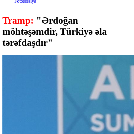
Fotosessiya
Tramp:
"Ərdoğan
möhtəşəmdir, Türkiyə əla
tərəfdaşdır"