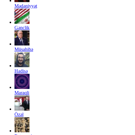
Mədəniyyət
Gənclik
Müsahibə
Hadisə
Maraqli
Özəl