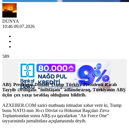
DÜNYA
10:46 09.07.2026
589
ABŞ Prezidenti Donald Tramp Türkiyə Prezidenti Rəcəb
Tayyib Ərdoğanı "möhtəşəm" adlandıraraq, Türkiyənin ABŞ
üçün çox yaxşı tərəfdaş olduğunu bildirib.
AZXEBER.COM xarici mətbuata istinadən xəbər verir ki, Tramp
bunu NATO-nun 36-cı Dövlət və Hökumət Başçıları Zirvə
Toplantısından sonra ABŞ-yə qayıdarkən "Air Force One"
təyyarəsində jurnalistlərə açıqlamasında deyib.