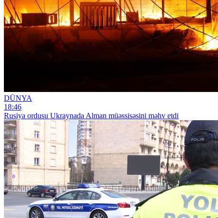
DÜNYA
18:46
Rusiya ordusu Ukraynada Alman müəssisəsini məhv etdi