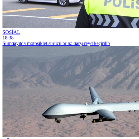
SOSİAL
18:38
Sumqayıtda motosiklet sürücülərinə qarşı reyd keçirilib