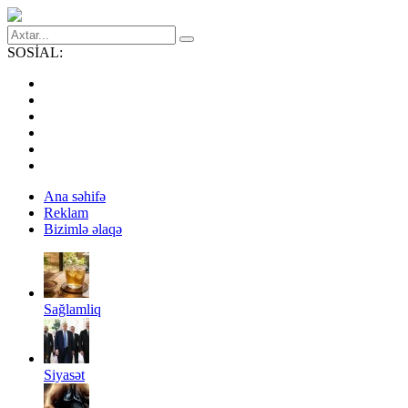
SOSİAL:
Ana səhifə
Reklam
Bizimlə əlaqə
Sağlamliq
Siyasət