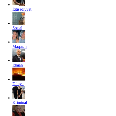
İqtisadiyyat
Sosial
Maqazin
İdman
Dünya
Kriminal