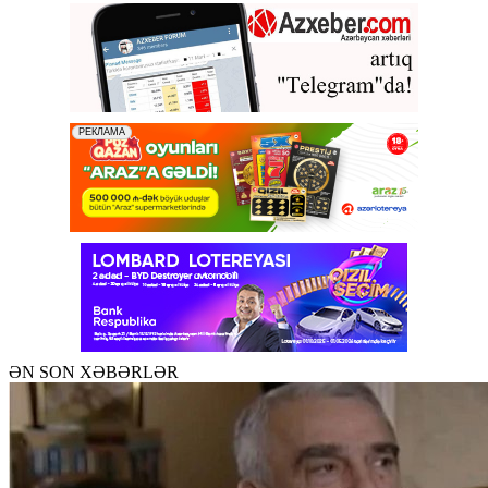
ƏN SON XƏBƏRLƏR