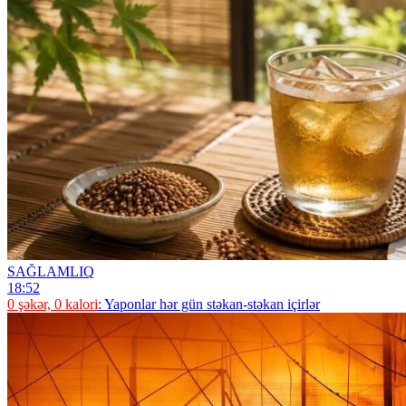
SAĞLAMLIQ
18:52
0 şəkər, 0 kalori
: Yaponlar hər gün stəkan-stəkan içirlər