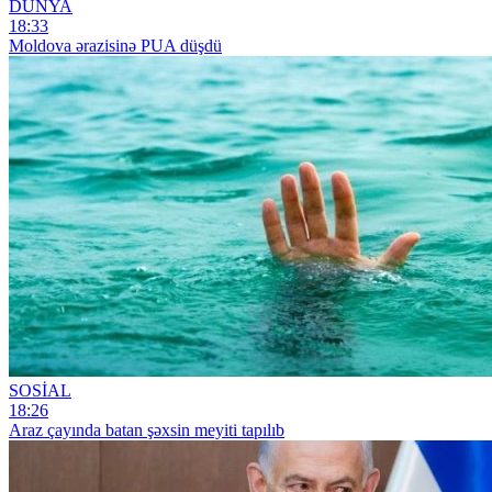
DÜNYA
18:33
Moldova ərazisinə PUA düşdü
SOSİAL
18:26
Araz çayında batan şəxsin meyiti tapılıb