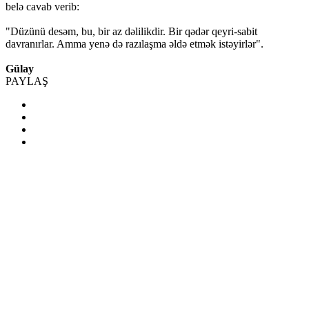
belə cavab verib:
"Düzünü desəm, bu, bir az dəlilikdir. Bir qədər qeyri-sabit
davranırlar. Amma yenə də razılaşma əldə etmək istəyirlər".
Gülay
PAYLAŞ