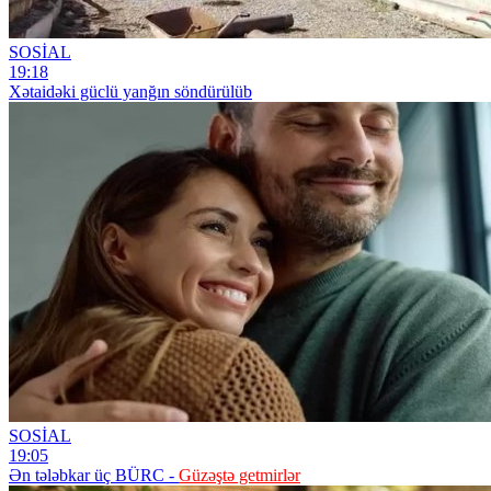
SOSİAL
19:18
Xətaidəki güclü yanğın söndürülüb
SOSİAL
19:05
Ən tələbkar üç BÜRC -
Güzəştə getmirlər