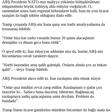
ABŞ Prezidenti NATO-nun maliyyə yükünün bölüşdürülməsi
istiqamətində böyük irəliləyiş əldə etdiyini vurğulayıb. O,
sammitdən sonra həm regional böhranların həlli, həm də yeni ticarət
sazişləri ilə bağlı nikbin olduğunu ifadə edib.
Tramp çıxışında ABŞ-nin İrana qarşı son hərbi əməliyyatlarına da
toxunaraq bildirib:
"Onlar bizə hər zərbə vuranda bunun 20 qatını alacaqlarını
demişdim və dünən gecə bunu etdik".
O qeyd edib ki, İran müəyyən addımlar atsa da, bunlar ABŞ-nin
hücumlarına cavab xarakteri daşıyır.
"Hərbi baxımdan artıq qalib gəlmişik. Onların əlində çox az imkan
qalıb", – deyə Tramp bildirib.
ABŞ Prezidenti əlavə edib ki, İran razılaşma əldə etmək istəyir:
"Onlar qısa müddət əvvəl zəng etdilər. Razılaşmanı o qədər çox
istəyirlər ki... Sadəcə buna dəyərmi, bilmirəm. Bağlanacaq
razılaşmaya sadiq qalacaqlarına əmin deyiləm. Problem də
bundadır".
Tramp İranın ticarət gəmilərinə mümkün hücumları ilə bağlı suala isə