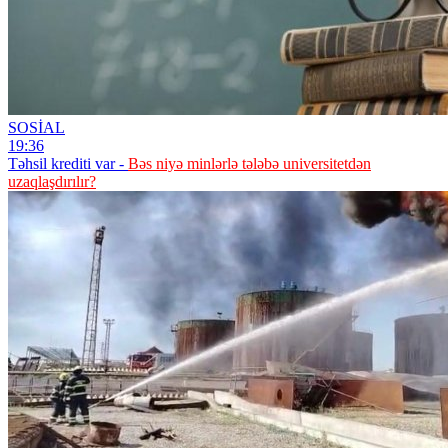
SOSİAL
19:36
Təhsil krediti var -
Bəs niyə minlərlə tələbə universitetdən
uzaqlaşdırılır?