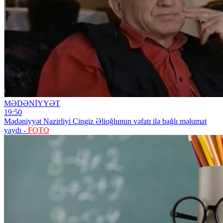
MƏDƏNİYYƏT
19:50
Mədəniyyət Nazirliyi Çingiz Əlioğlunun vəfatı ilə bağlı məlumat
yaydı -
FOTO