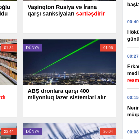
başla
oğlu
Vaşinqton Rusiya və İrana
ldu
qarşı sanksiyaları
sərtləşdirir
00:40
Hökü
günü
01:34
DÜNYA
01:06
00:27
Erkə
medi
rəsm
ABŞ dronlara qarşı 400
tdı
milyonluq lazer sistemləri alır
00:15
Nəri
müqa
22:44
DÜNYA
20:04
00:08