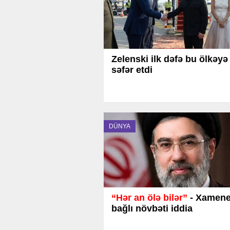
Zelenski ilk dəfə bu ölkəyə
səfər etdi
DÜNYA
“Hər an ölə bilər”
- Xamenei
bağlı növbəti iddia