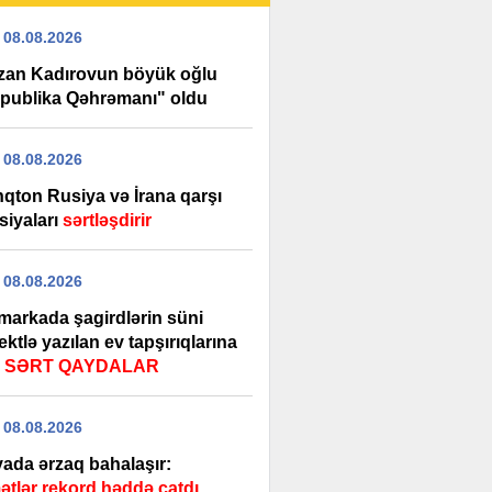
 08.08.2026
an Kadırovun böyük oğlu
publika Qəhrəmanı" oldu
 08.08.2026
nqton Rusiya və İrana qarşı
siyaları
sərtləşdirir
 08.08.2026
markada şagirdlərin süni
lektlə yazılan ev tapşırıqlarına
ı
SƏRT QAYDALAR
 08.08.2026
ada ərzaq bahalaşır:
ətlər rekord həddə çatdı