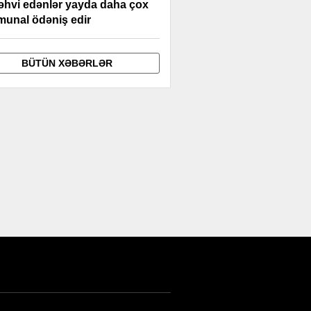
əhvi edənlər yayda daha çox
unal ödəniş edir
BÜTÜN XƏBƏRLƏR