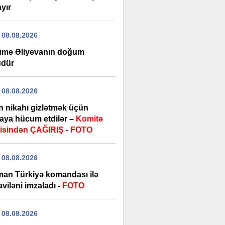
yır
 08.08.2026
mə Əliyevanın doğum
dür
 08.08.2026
n nikahı gizlətmək üçün
aya hücum etdilər –
Komitə
isindən ÇAĞIRIŞ - FOTO
 08.08.2026
man Türkiyə komandası ilə
viləni imzaladı -
FOTO
 08.08.2026