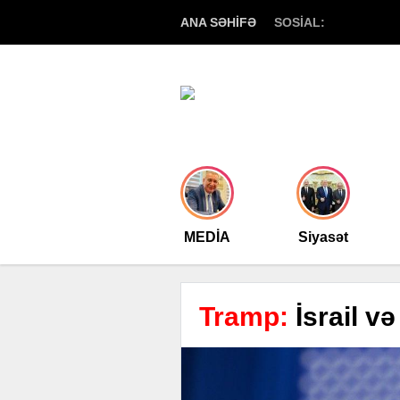
ANA SƏHİFƏ
SOSİAL:
MEDİA
Siyasət
Tramp:
İsrail və