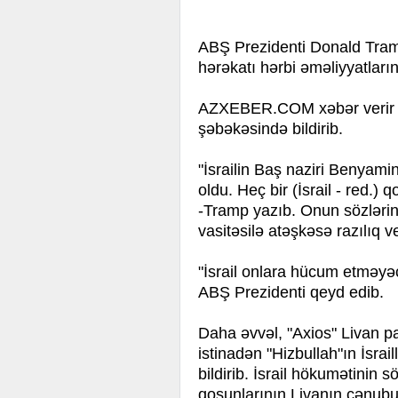
ABŞ Prezidenti Donald Tramp b
hərəkatı hərbi əməliyyatların
AZXEBER.COM
xəbər verir
şəbəkəsində bildirib.
"İsrailin Baş naziri Benyam
oldu. Heç bir (İsrail - red.
-Tramp yazıb. Onun sözlərin
vasitəsilə atəşkəsə razılıq v
"İsrail onlara hücum etməyəc
ABŞ Prezidenti qeyd edib.
Daha əvvəl, "Axios" Livan p
istinadən "Hizbullah"ın İsra
bildirib. İsrail hökumətinin 
qoşunlarının Livanın cənub