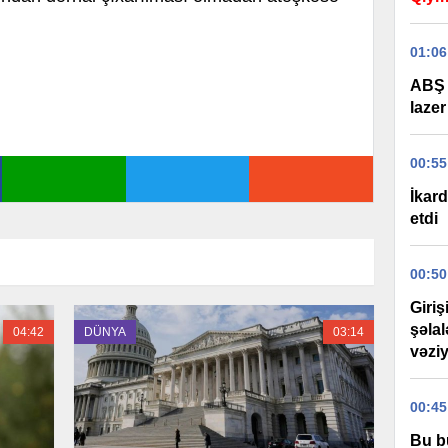
01:06
ABŞ 
lazer
00:55
İkard
etdi
00:50
Giri
şəla
04:42
DÜNYA
03:14
vəziy
00:45
Bu b