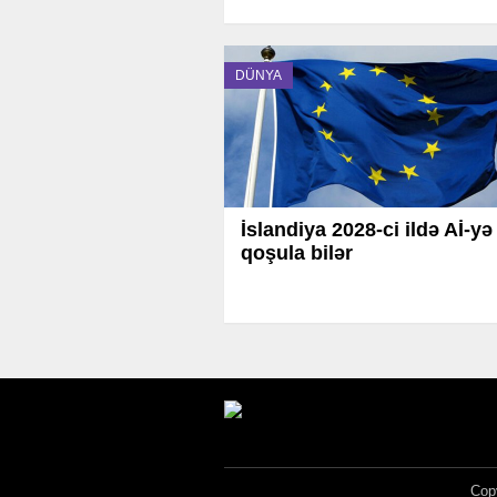
DÜNYA
İslandiya 2028-ci ildə Aİ-yə
qoşula bilər
Copy