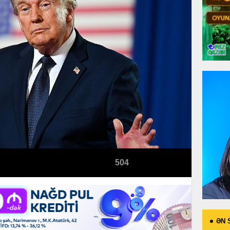
504
ƏN 