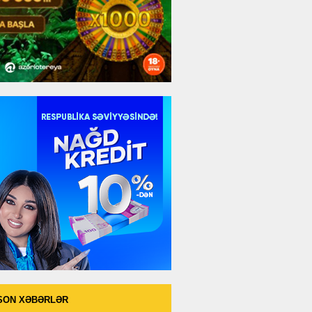
SON XƏBƏRLƏR