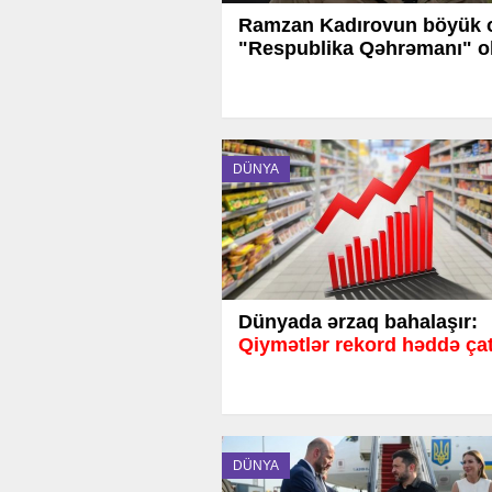
Ramzan Kadırovun böyük 
"Respublika Qəhrəmanı" o
DÜNYA
Dünyada ərzaq bahalaşır:
Qiymətlər rekord həddə ça
DÜNYA