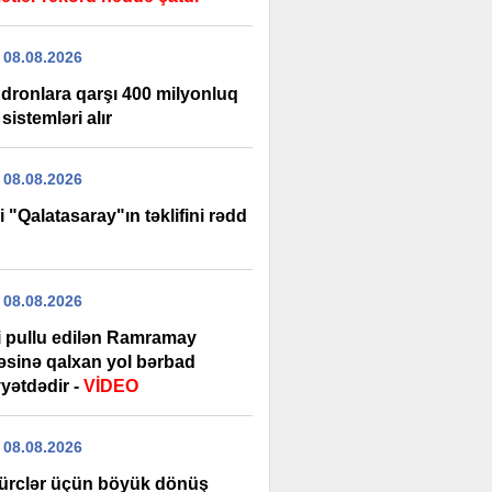
 08.08.2026
dronlara qarşı 400 milyonluq
 sistemləri alır
 08.08.2026
i "Qalatasaray"ın təklifini rədd
 08.08.2026
şi pullu edilən Ramramay
ləsinə qalxan yol bərbad
yətdədir -
VİDEO
 08.08.2026
ürclər üçün böyük dönüş