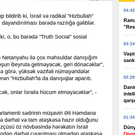
04:42
ildirib ki, İsrail və radikal "Hizbullah"
Ramz
 dayandırılması barədə razılığa gəliblər.
"Res
 ki, o, bu barədə "Truth Social" sosial
03:14
Vaşi
in Netanyahu ilə çox məhsuldar danışığım
sank
) qoşun Beyruta getməyəcək, geri dönəcəklər",
ə görə, yüksək vəzifəli nümayəndələr
02:29
erən "Hizbullah"la da danışıqlar aparıb.
Dani
ək, onlar İsrailə hücum etməyəcəklər", -
intel
qarş
arlamenti sədrinin müşaviri Əli Həmdana
01:34
illə dərhal və tam atəşkəsə hazır olduğunu
sözçüsü öz növbəsində hərəkatın İsrail
Düny
undan dərhal çıxarılması olmadan atəşkəsə
Qiym