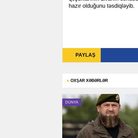
hazır olduğunu təsdiqləyib.
PAYLAŞ
OXŞAR XƏBƏRLƏR
DÜNYA