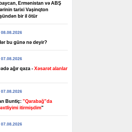
baycan, Ermənistan və ABŞ
lərinin tarixi Vaşinqton
ündən bir il ötür
 08.08.2026
lər bu günə nə deyir?
 07.08.2026
ədə ağır qəza -
Xəsarət alanlar
 07.08.2026
an Buntiç:
"Qarabağ"da
xtliyimi itirmişdim
"
 07.08.2026