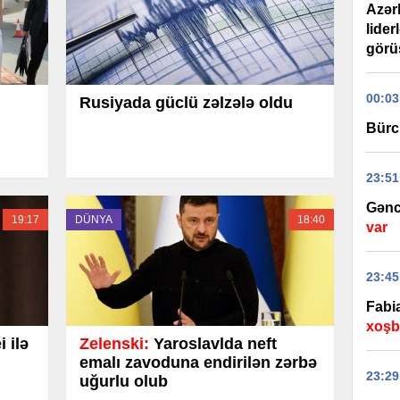
Azər
lider
görüş
00:03
Rusiyada güclü zəlzələ oldu
Bürc
23:51
Gənc
19:17
DÜNYA
18:40
var
23:45
Fabi
xoşbə
 ilə
Zelenski:
Yaroslavlda neft
emalı zavoduna endirilən zərbə
23:29
uğurlu olub