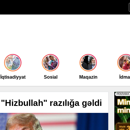
İqtisadiyyat
Sosial
Maqazin
İdm
 "Hizbullah" razılığa gəldi